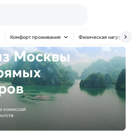
Комфорт проживания
Физическая нагрузка
из Москвы
рямых
ров
з комиссий
ентств