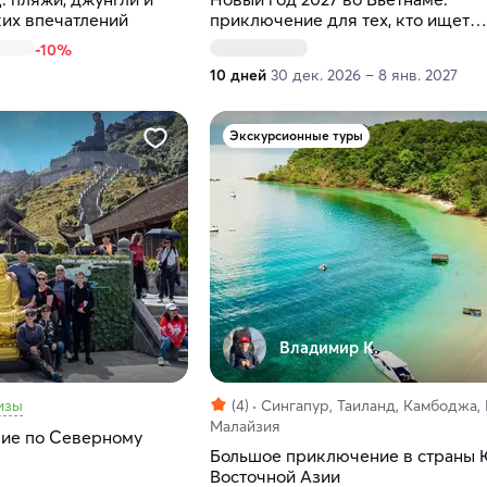
ких впечатлений
приключение для тех, кто ищет
настоящие эмоции
-10%
10 дней
30 дек. 2026 – 8 янв. 2027
Экскурсионные туры
Владимир К.
изы
(4)
Сингапур, Таиланд, Камбоджа, 
Малайзия
вие по Северному
Большое приключение в страны 
Восточной Азии