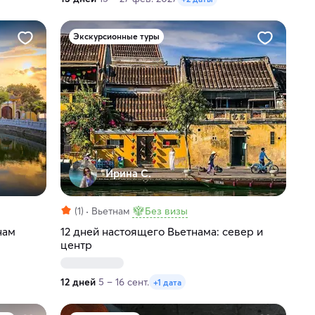
Экскурсионные туры
Ирина С.
(1)
Вьетнам
Без визы
нам
12 дней настоящего Вьетнама: север и
центр
12 дней
5 – 16 сент.
+1 дата