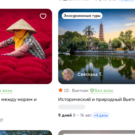
Экскурсионные туры
Светлана Т.
з визы
(3)
Вьетнам
Без визы
 между морем и
Исторический и природный Вьет
9 дней
8 – 16 авг.
+4 даты
27