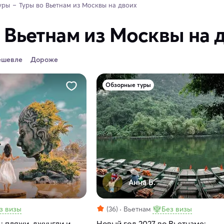
уры
Туры во Вьетнам из Москвы на двоих
 Вьетнам из Москвы на 
ешевле
Дороже
Обзорные туры
Анна Б.
з визы
(36)
Вьетнам
Без визы
: пляжи, джунгли и
Новый год 2027 во Вьетнаме: