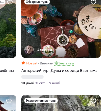
Туры по природным достопримечательностям
Обзорные туры
Алексей Т.
Новый
Вьетнам
Без визы
солёным
Авторский тур. Душа и сердце Вьетнама
10 дней
31 окт. – 9 нояб.
Экскурсионные туры