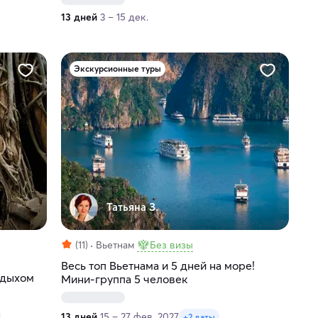
13 дней
3 – 15 дек.
Экскурсионные туры
Татьяна З.
(11)
Вьетнам
Без визы
Весь топ Вьетнама и 5 дней на море!
тдыхом
Мини-группа 5 человек
13 дней
15 – 27 фев. 2027
+2 даты