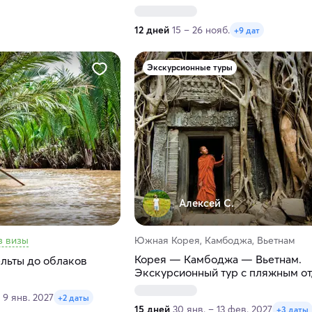
12 дней
15 – 26 нояб.
+9 дат
Экскурсионные туры
.
Алексей С.
з визы
Южная Корея, Камбоджа, Вьетнам
Корея — Камбоджа — Вьетнам.
ельты до облаков
Экскурсионный тур с пляжным о
 9 янв. 2027
+2 даты
15 дней
30 янв. – 13 фев. 2027
+3 даты