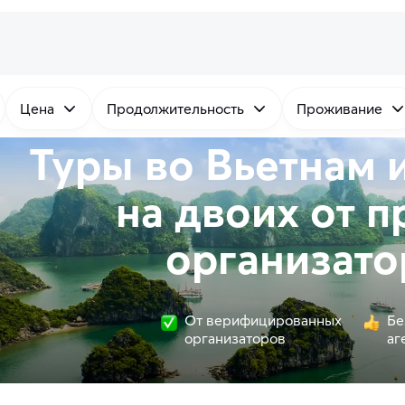
Цена
Продолжительность
Проживание
Туры во Вьетнам 
на двоих от
п
организато
От верифицированных
Бе
организаторов
аг