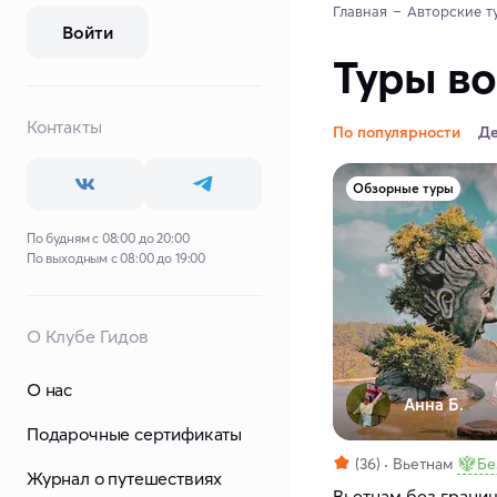
Главная
Авторские т
Войти
Туры во
Контакты
По популярности
Д
Обзорные туры
По будням с 08:00 до 20:00
По выходным с 08:00 до 19:00
О Клубе Гидов
О нас
Анна Б.
Подарочные сертификаты
(36)
Вьетнам
Бе
Журнал о путешествиях
Вьетнам без границ