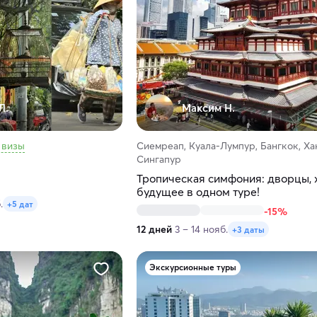
Л.
Максим H.
 визы
Сиемреап, Куала-Лумпур, Бангкок, Ха
Сингапур
Тропическая симфония: дворцы, 
будущее в одном туре!
.
+5 дат
-15%
12 дней
3 – 14 нояб.
+3 даты
Экскурсионные туры