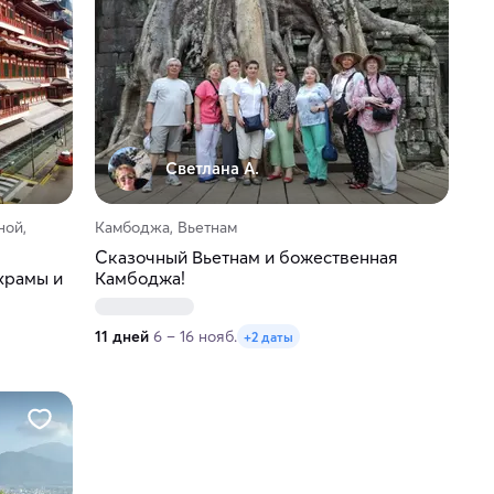
Светлана А.
ной,
Камбоджа, Вьетнам
Сказочный Вьетнам и божественная
храмы и
Камбоджа!
11 дней
6 – 16 нояб.
+2 даты