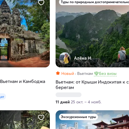
Алёна Н.
Новый
Вьетнам
Без визы
 Вьетнам и Камбоджа
Вьетнам: от Крыши Индокитая к 
берегам
дат
11 дней
25 окт. – 4 нояб.
Экскурсионные туры