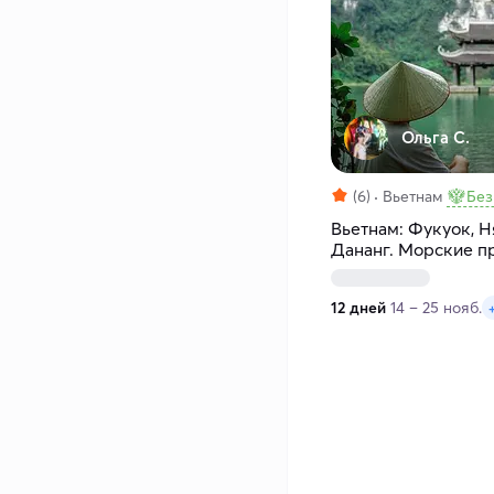
Ольга С.
(6)
Вьетнам
Без
Вьетнам: Фукуок, Н
Дананг. Морские п
дней
12 дней
14 – 25 нояб.