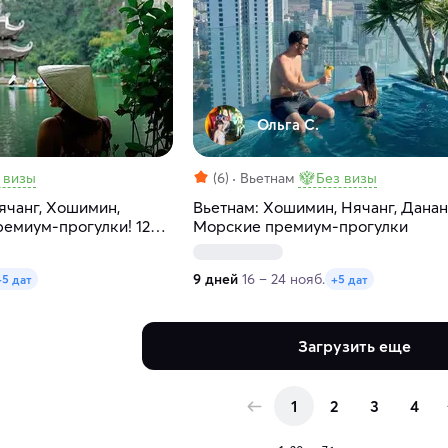
Ольга С.
 визы
(6)
Вьетнам
Без визы
ячанг, Хошимин,
Вьетнам: Хошимин, Нячанг, Данан
ремиум-прогулки! 12
Морские премиум-прогулки
9 дней
16 – 24 нояб.
+5 дат
+5 дат
Загрузить еще
1
2
3
4