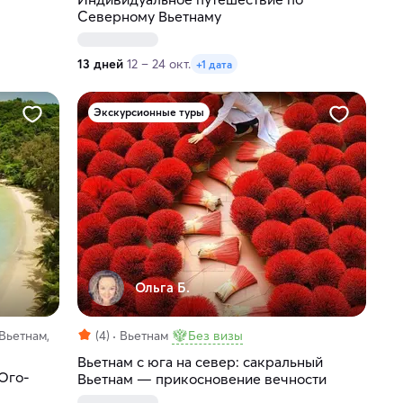
Северному Вьетнаму
13 дней
12 – 24 окт.
+1 дата
Экскурсионные туры
Ольга Б.
Вьетнам,
(4)
Вьетнам
Без визы
Вьетнам с юга на север: сакральный
Юго-
Вьетнам — прикосновение вечности