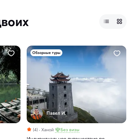
двоих
Обзорные туры
Павел И.
(4)
Ханой
Без визы
Индивидуальное путешествие по