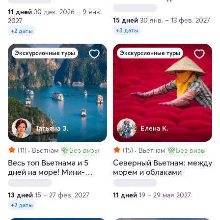
тур с пляжным отдыхом
11 дней
30 дек. 2026 – 9 янв.
15 дней
30 янв. – 13 фев. 2027
2027
+3 даты
+2 даты
Экскурсионные туры
Экскурсионные туры
Татьяна З.
Елена К.
(11)
Вьетнам
Без визы
(15)
Вьетнам
Без визы
Весь топ Вьетнама и 5
Северный Вьетнам: между
дней на море! Мини-
морем и облаками
группа 5 человек
13 дней
15 – 27 фев. 2027
11 дней
19 – 29 мая 2027
+2 даты