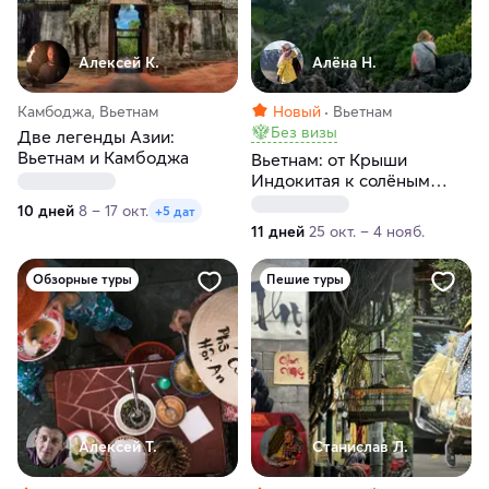
Алексей К.
Алёна Н.
Камбоджа, Вьетнам
Новый
Вьетнам
Без визы
Две легенды Азии:
Вьетнам и Камбоджа
Вьетнам: от Крыши
Индокитая к солёным
берегам
10 дней
8 – 17 окт.
+5 дат
11 дней
25 окт. – 4 нояб.
Обзорные туры
Пешие туры
Алексей Т.
Станислав Л.