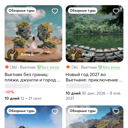
Обзорные туры
Обзорные туры
Анна Б.
Анна Б.
(36)
Вьетнам
Без визы
(36)
Вьетнам
Без визы
Вьетнам без границ:
Новый год 2027 во
пляжи, джунгли и города.
Вьетнаме: приключение
10 дней ярких
для тех, кто ищет
впечатлений
настоящие эмоции
-10%
10 дней
30 дек. 2026 – 8 янв.
10 дней
12 – 21 сент.
2027
Обзорные туры
Обзорные туры