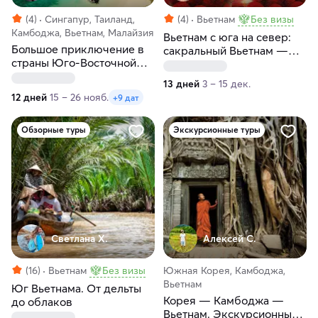
(4)
Сингапур, Таиланд,
(4)
Вьетнам
Без визы
Камбоджа, Вьетнам, Малайзия
Вьетнам с юга на север:
Большое приключение в
сакральный Вьетнам —
страны Юго-Восточной
прикосновение вечности
Азии
13 дней
3 – 15 дек.
12 дней
15 – 26 нояб.
+9 дат
Обзорные туры
Экскурсионные туры
Светлана Х.
Алексей С.
(16)
Вьетнам
Без визы
Южная Корея, Камбоджа,
Вьетнам
Юг Вьетнама. От дельты
Корея — Камбоджа —
до облаков
Вьетнам. Экскурсионный