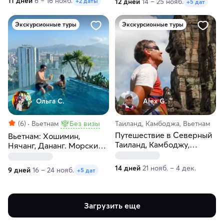
11 дней
6 – 16 нояб.
+2 даты
12 дней
14 – 25 нояб.
+5 дат
Экскурсионные туры
Экскурсионные туры
Ольга С.
Alex G.
(6)
Вьетнам
Без визы
Таиланд, Камбоджа, Вьетнам
Путешествие в Северный
Вьетнам: Хошимин,
Таиланд, Камбоджу,
Нячанг, Дананг. Морские
Вьетнам за 14 дней
премиум-прогулки
14 дней
21 нояб. – 4 дек.
9 дней
16 – 24 нояб.
+5 дат
Загрузить еще