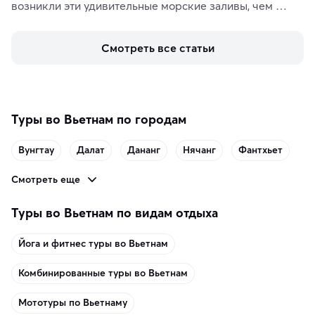
возникли эти удивительные морские заливы, чем 
знаменит «Король фьордов», где находятся самые 
живописные смотровые площадки и какие точки 
Смотреть все статьи
включить в маршрут по Норвегии.
Туры во Вьетнам по городам
Вунгтау
Далат
Дананг
Нячанг
Фантхьет
Смотреть еще
Туры во Вьетнам по видам отдыха
Йога и фитнес туры во Вьетнам
Комбинированные туры во Вьетнам
Мототуры по Вьетнаму