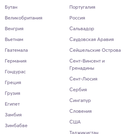
Бутан
Португалия
Великобритания
Россия
Венгрия
Сальвадор
Вьетнам
Саудовская Аравия
Гватемала
Сейшельские Острова
Германия
Сент-Винсент и
Гренадины
Гондурас
Сент-Люсия
Греция
Сербия
Грузия
Сингапур
Египет
Словения
Замбия
США
Зимбабве
Таджикистан