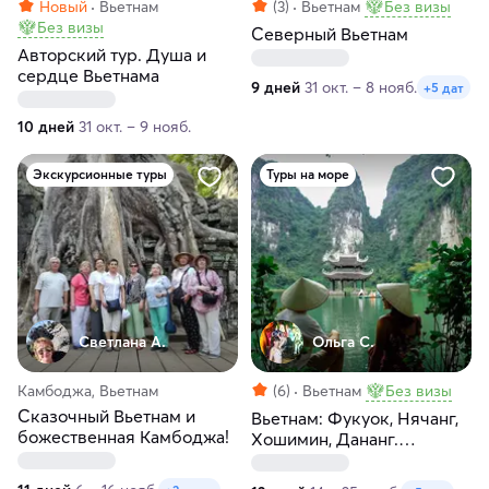
Новый
Вьетнам
(3)
Вьетнам
Без визы
Без визы
Северный Вьетнам
Авторский тур. Душа и
сердце Вьетнама
9 дней
31 окт. – 8 нояб.
+5 дат
10 дней
31 окт. – 9 нояб.
Экскурсионные туры
Туры на море
Светлана А.
Ольга С.
Камбоджа, Вьетнам
(6)
Вьетнам
Без визы
Сказочный Вьетнам и
Вьетнам: Фукуок, Нячанг,
божественная Камбоджа!
Хошимин, Дананг.
Морские премиум-
прогулки! 12 дней