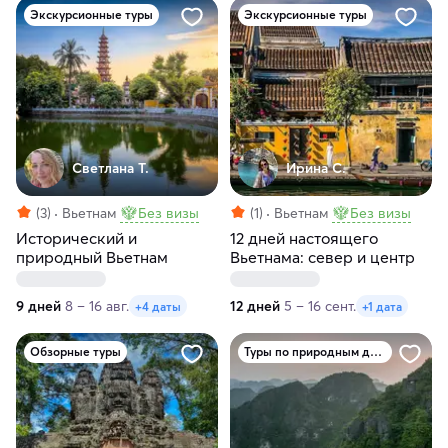
Экскурсионные туры
Экскурсионные туры
Светлана Т.
Ирина С.
(3)
Вьетнам
Без визы
(1)
Вьетнам
Без визы
Исторический и
12 дней настоящего
природный Вьетнам
Вьетнама: север и центр
9 дней
8 – 16 авг.
12 дней
5 – 16 сент.
+4 даты
+1 дата
Обзорные туры
Туры по природным достопримечательностям