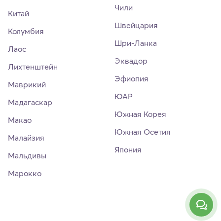
Чили
Китай
Швейцария
Колумбия
Шри-Ланка
Лаос
Эквадор
Лихтенштейн
Эфиопия
Маврикий
ЮАР
Мадагаскар
Южная Корея
Макао
Южная Осетия
Малайзия
Япония
Мальдивы
Марокко