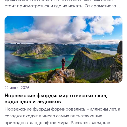
стоит присмотреться и где их искать. От ароматного 
кофе, специй и сладостей до мозаичных ламп, 
керамики и изделий из кожи на турецких рынках и в 
аутентичных лавках — в подарок близким или себе на 
память о путешествии.
22 июня 2026
Норвежские фьорды: мир отвесных скал,
водопадов и ледников
Норвежские фьорды формировались миллионы лет, а 
сегодня входят в число самых впечатляющих 
природных ландшафтов мира. Рассказываем, как 