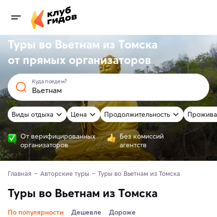
Туры во Вьетнам из Томска
от
прямых
организаторов
Куда поедем?
Виды отдыха
Цена
Продолжительность
Прожива
От верифицированных
Без комиссий
организаторов
агентств
Главная
Авторские туры
Туры во Вьетнам из Томска 
Туры во Вьетнам из Томска
По популярности
Дешевле
Дороже