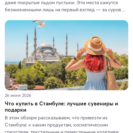
даже покрытые льдом пустыни. Эти места кажутся 
безжизненными лишь на первый взгляд — за суровой 
красотой скрываются древние культуры, редкие 
животные и маршруты, которые дарят одни из самых 
ярких впечатлений от путешествий.
26 июня 2026
Что купить в Стамбуле: лучшие сувениры и
подарки
В этом обзоре рассказываем, что привезти из 
Стамбула: к каким продуктам, косметическим 
средствам, текстильным и ремесленным изделиям 