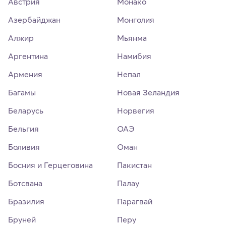
Австрия
Монако
Азербайджан
Монголия
Алжир
Мьянма
Аргентина
Намибия
Армения
Непал
Багамы
Новая Зеландия
Беларусь
Норвегия
Бельгия
ОАЭ
Боливия
Оман
Босния и Герцеговина
Пакистан
Ботсвана
Палау
Бразилия
Парагвай
Бруней
Перу