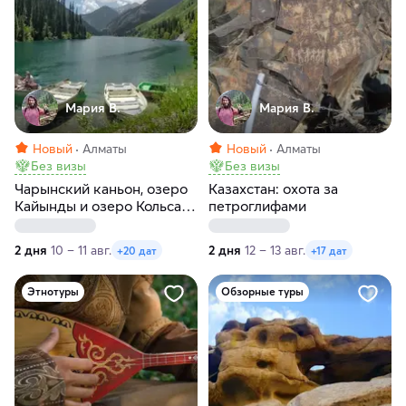
Мария В.
Мария В.
Новый
Алматы
Новый
Алматы
Без визы
Без визы
Чарынский каньон, озеро
Казахстан: охота за
Кайынды и озеро Кольсай
петроглифами
за 2 дня
2 дня
10 – 11 авг.
2 дня
12 – 13 авг.
+20 дат
+17 дат
Этнотуры
Обзорные туры