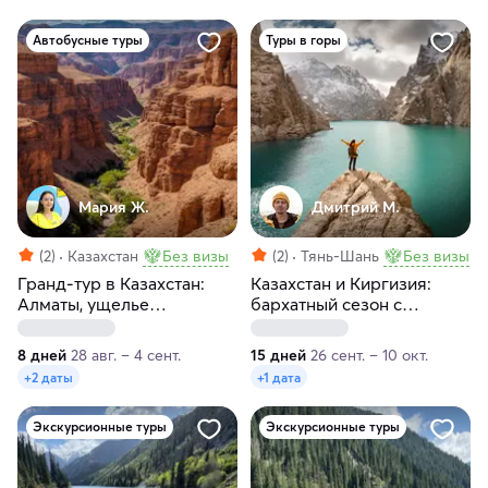
Автобусные туры
Туры в горы
Мария Ж.
Дмитрий М.
(2)
Казахстан
Без визы
(2)
Тянь-Шань
Без визы
Гранд-тур в Казахстан:
Казахстан и Киргизия:
Алматы, ущелье
бархатный сезон с
Алмасаран, Чарынский
фотографом
каньон
8 дней
28 авг. – 4 сент.
15 дней
26 сент. – 10 окт.
+2 даты
+1 дата
Экскурсионные туры
Экскурсионные туры