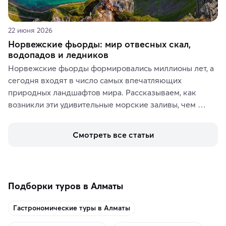
22 июня 2026
Норвежские фьорды: мир отвесных скал,
водопадов и ледников
Норвежские фьорды формировались миллионы лет, а 
сегодня входят в число самых впечатляющих 
природных ландшафтов мира. Рассказываем, как 
возникли эти удивительные морские заливы, чем 
знаменит «Король фьордов», где находятся самые 
живописные смотровые площадки и какие точки 
Смотреть все статьи
включить в маршрут по Норвегии.
Подборки туров в Алматы
Гастрономические туры в Алматы