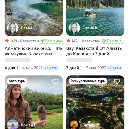
Елена К.
Елена К.
(42)
Казахстан
Без визы
(42)
Казахстан
Без визы
Алматинский викенд. Пять
Вау, Казахстан! От Алматы
жемчужин Казахстана
до Каспия за 7 дней
4 дня
1 – 4 мая 2027
7 дней
1 – 7 мая 2027
+3 даты
+3 даты
Авто туры
Экскурсионные туры
Роман Е.
Батыр Р.