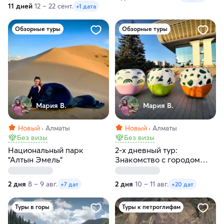
11 дней
12 – 22 сент.
+1 дата
Обзорные туры
Обзорные туры
Мария В.
Мария В.
Новый
Алматы
Новый
Алматы
Без визы
Без визы
Национальный парк
2-х дневный тур:
"Алтын Эмель"
Знакомство с городом
Алматы
2 дня
8 – 9 авг.
2 дня
10 – 11 авг.
+7 дат
+20 дат
Туры в горы
Туры к петроглифам