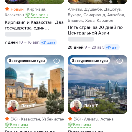
Новый
Киргизия,
Алматы, Душанбе, Дашогуз,
Казахстан
Без визы
Бухара, Самарканд, Ашхабад,
Бишкек, Хива, Каракол
Киргизия и Казахстан. Два
Пять стран за 20 дней по
государства, один
Центральной Азии
маршрут, максимум
впечатлений
7 дней
10 – 16 авг.
+21 дата
20 дней
9 – 28 авг.
+15 дат
Экскурсионные туры
Экскурсионные туры
Петр Т.
Петр Т.
(96)
Казахстан, Узбекистан
(96)
Алматы, Астана
Без визы
Без визы