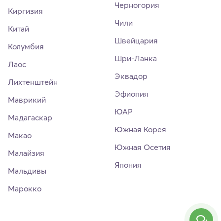
Черногория
Киргизия
Чили
Китай
Швейцария
Колумбия
Шри-Ланка
Лаос
Эквадор
Лихтенштейн
Эфиопия
Маврикий
ЮАР
Мадагаскар
Южная Корея
Макао
Южная Осетия
Малайзия
Япония
Мальдивы
Марокко