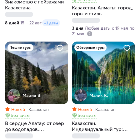
Знакомство с пейзажами
Казахстана
Казахстан. Алматы: город,
горы и стиль
8 дней
15 – 22 авг.
+2 даты
3 дня
Любые даты с 19 мая по
21 мая
Пешие туры
Обзорные туры
Мария В.
Малик К.
Новый
Казахстан
Новый
Казахстан
Без визы
Без визы
В сердце Алатау: от озёр
Казахстан.
до водопадов.
Индивидуальный тур:
Незабываемое
Алматы, Чарынский