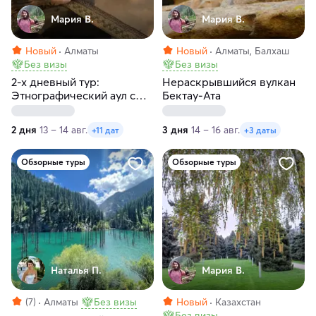
Мария В.
Мария В.
Новый
Алматы
Новый
Алматы, Балхаш
Без визы
Без визы
2-х дневный тур:
Нераскрывшийся вулкан
Этнографический аул с
Бектау-Ата
шоу-программой,
Тургеньское ущелье и
2 дня
13 – 14 авг.
3 дня
14 – 16 авг.
+11 дат
+3 даты
озеро Иссык
Обзорные туры
Обзорные туры
Наталья П.
Мария В.
(7)
Алматы
Без визы
Новый
Казахстан
Без визы