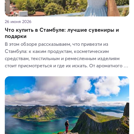
26 июня 2026
Что купить в Стамбуле: лучшие сувениры и
подарки
В этом обзоре рассказываем, что привезти из 
Стамбула: к каким продуктам, косметическим 
средствам, текстильным и ремесленным изделиям 
стоит присмотреться и где их искать. От ароматного 
кофе, специй и сладостей до мозаичных ламп, 
керамики и изделий из кожи на турецких рынках и в 
аутентичных лавках — в подарок близким или себе на 
память о путешествии.