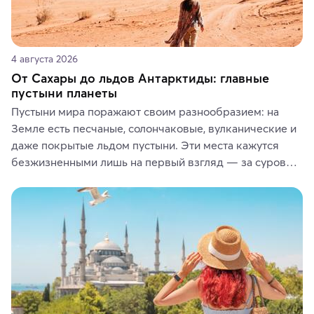
4 августа 2026
От Сахары до льдов Антарктиды: главные
пустыни планеты
Пустыни мира поражают своим разнообразием: на 
Земле есть песчаные, солончаковые, вулканические и 
даже покрытые льдом пустыни. Эти места кажутся 
безжизненными лишь на первый взгляд — за суровой 
красотой скрываются древние культуры, редкие 
животные и маршруты, которые дарят одни из самых 
ярких впечатлений от путешествий.