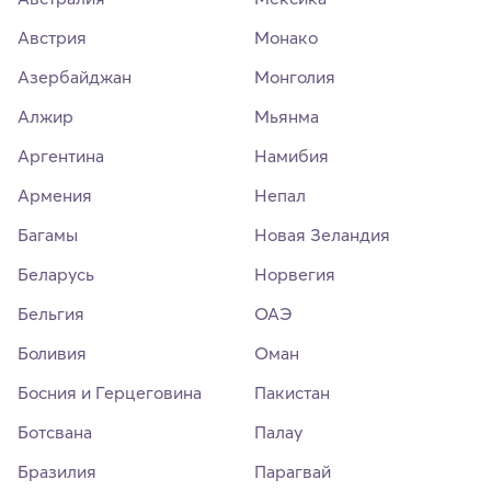
Австрия
Монако
Азербайджан
Монголия
Алжир
Мьянма
Аргентина
Намибия
Армения
Непал
Багамы
Новая Зеландия
Беларусь
Норвегия
Бельгия
ОАЭ
Боливия
Оман
Босния и Герцеговина
Пакистан
Ботсвана
Палау
Бразилия
Парагвай