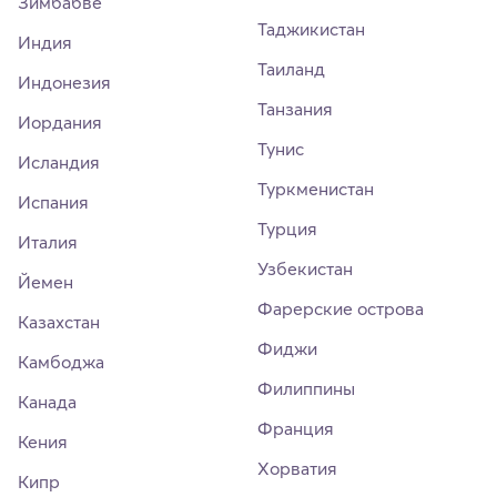
Зимбабве
Таджикистан
Индия
Таиланд
Индонезия
Танзания
Иордания
Тунис
Исландия
Туркменистан
Испания
Турция
Италия
Узбекистан
Йемен
Фарерские острова
Казахстан
Фиджи
Камбоджа
Филиппины
Канада
Франция
Кения
Хорватия
Кипр