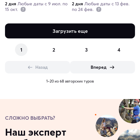
путешествие по
каньон, озеро Колсай,
2 дня
Любые даты с 9 июл. по
2 дня
Любые даты с 13 фев.
живописным уголкам
озеро Каинды
15 окт.
по 24 фев.
Заилийского Алатау
Загрузить еще
1
2
3
4
Назад
Вперед
1–20 из 68 авторских туров
СЛОЖНО ВЫБРАТЬ?
Наш эксперт