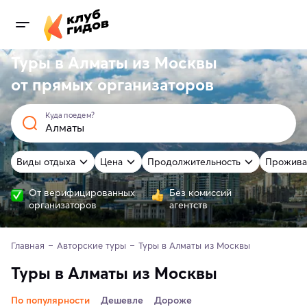
Туры в Алматы из Москвы
от
прямых
организаторов
Куда поедем?
Виды отдыха
Цена
Продолжительность
Прожива
От верифицированных
Без комиссий
организаторов
агентств
Главная
Авторские туры
Туры в Алматы из Москвы
Туры в Алматы из Москвы
По популярности
Дешевле
Дороже