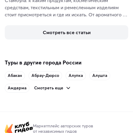
Стамбула: к каким продуктам, косметическим 
средствам, текстильным и ремесленным изделиям 
стоит присмотреться и где их искать. От ароматного 
кофе, специй и сладостей до мозаичных ламп, 
керамики и изделий из кожи на турецких рынках и в 
Смотреть все статьи
аутентичных лавках — в подарок близким или себе на 
память о путешествии.
Туры в другие города России
Абакан
Абрау-Дюрсо
Алупка
Алушта
Смотреть еще
Амдерма
Маркетплейс авторских туров
от независимых гидов