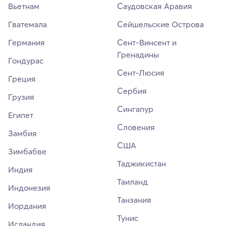
Вьетнам
Саудовская Аравия
Гватемала
Сейшельские Острова
Германия
Сент-Винсент и
Гренадины
Гондурас
Сент-Люсия
Греция
Сербия
Грузия
Сингапур
Египет
Словения
Замбия
США
Зимбабве
Таджикистан
Индия
Таиланд
Индонезия
Танзания
Иордания
Тунис
Исландия