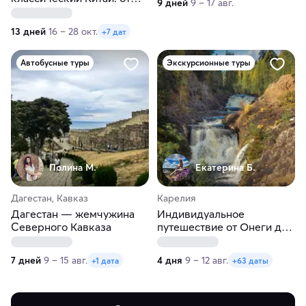
9 дней
9 – 17 авг.
Пекина до Шанхая
13 дней
16 – 28 окт.
+7 дат
Автобусные туры
Экскурсионные туры
Полина М.
Екатерина Б.
Дагестан, Кавказ
Карелия
Дагестан — жемчужина
Индивидуальное
Северного Кавказа
путешествие от Онеги до
Ладоги в любые даты
7 дней
9 – 15 авг.
4 дня
9 – 12 авг.
+1 дата
+63 даты