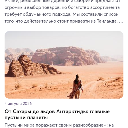
Рынки, ремесленные деревни и фабрики предлагают 
огромный выбор товаров, но богатство ассортимента 
требует обдуманного подхода. Мы составили список 
того, что действительно стоит привезти из Таиланда. 
Вы можете выбрать сладости, фрукты, косметические 
средства, одежду, украшения, предметы интерьера 
или сувениры, а мы расскажем, чем они интересны и 
где их купить.
4 августа 2026
От Сахары до льдов Антарктиды: главные
пустыни планеты
Пустыни мира поражают своим разнообразием: на 