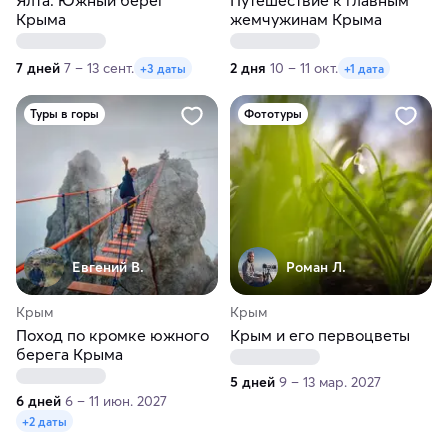
Ялта. Южный берег
Путешествие к главным
Крыма
жемчужинам Крыма
7 дней
7 – 13 сент.
2 дня
10 – 11 окт.
+3 даты
+1 дата
Туры в горы
Фототуры
Евгений В.
Роман Л.
Крым
Крым
Поход по кромке южного
Крым и его первоцветы
берега Крыма
5 дней
9 – 13 мар. 2027
6 дней
6 – 11 июн. 2027
+2 даты