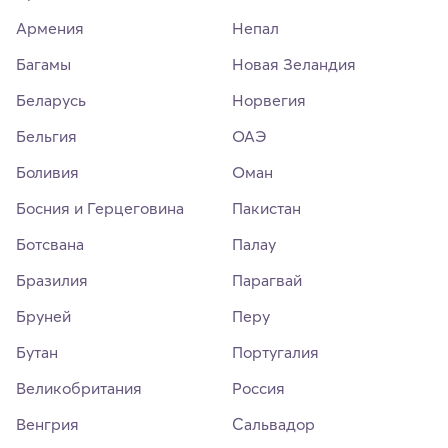
Армения
Непал
Багамы
Новая Зеландия
Беларусь
Норвегия
Бельгия
ОАЭ
Боливия
Оман
Босния и Герцеговина
Пакистан
Ботсвана
Палау
Бразилия
Парагвай
Бруней
Перу
Бутан
Португалия
Великобритания
Россия
Венгрия
Сальвадор