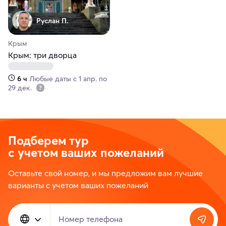
Руслан П.
Крым
Крым: три дворца
6 ч
Любые даты с 1 апр. по
29 дек.
Подберем тур
с учетом ваших пожеланий
Оставьте свой номер, и мы предложим вам лучшие
варианты с учетом ваших пожеланий
Номер телефона