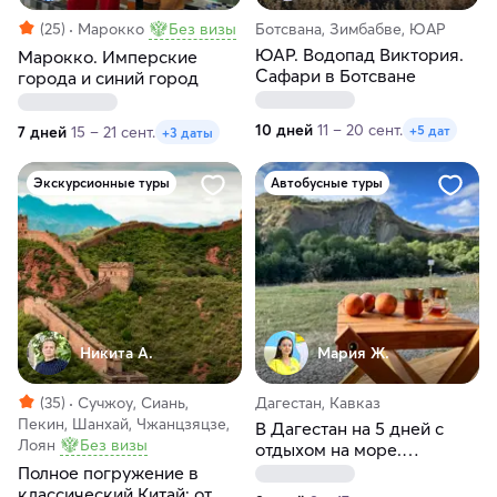
(25)
Марокко
Без визы
Ботсвана, Зимбабве, ЮАР
ЮАР. Водопад Виктория.
Марокко. Имперские
Сафари в Ботсване
города и синий город
10 дней
11 – 20 сент.
+5 дат
7 дней
15 – 21 сент.
+3 даты
Экскурсионные туры
Автобусные туры
Никита А.
Мария Ж.
(35)
Сучжоу, Сиань,
Дагестан, Кавказ
Пекин, Шанхай, Чжанцзяцзе,
В Дагестан на 5 дней с
Лоян
Без визы
отдыхом на море.
Автобусный тур из Перми
Полное погружение в
классический Китай: от