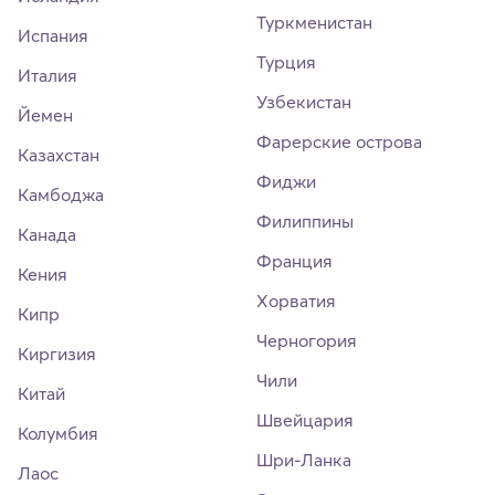
Туркменистан
Испания
Турция
Италия
Узбекистан
Йемен
Фарерские острова
Казахстан
Фиджи
Камбоджа
Филиппины
Канада
Франция
Кения
Хорватия
Кипр
Черногория
Киргизия
Чили
Китай
Швейцария
Колумбия
Шри-Ланка
Лаос