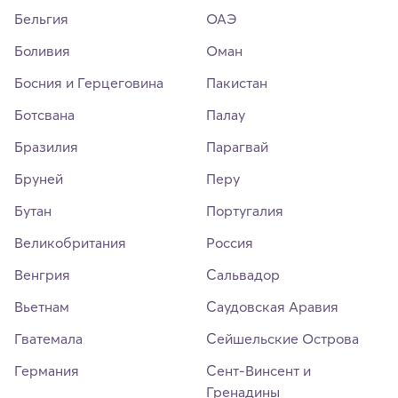
Бельгия
ОАЭ
Боливия
Оман
Босния и Герцеговина
Пакистан
Ботсвана
Палау
Бразилия
Парагвай
Бруней
Перу
Бутан
Португалия
Великобритания
Россия
Венгрия
Сальвадор
Вьетнам
Саудовская Аравия
Гватемала
Сейшельские Острова
Германия
Сент-Винсент и
Гренадины