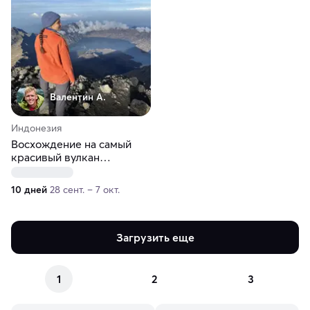
Валентин А.
Индонезия
Восхождение на самый
красивый вулкан
Индонезии и плавание с
черепахами на островах
10 дней
28 сент. – 7 окт.
Гили
Загрузить еще
1
2
3