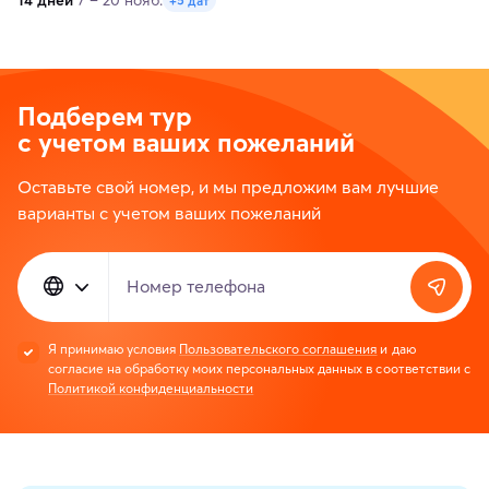
14 дней
7 – 20 нояб.
+5 дат
Подберем тур
с учетом ваших пожеланий
Оставьте свой номер, и мы предложим вам лучшие
варианты с учетом ваших пожеланий
Номер телефона
Я принимаю условия
Пользовательского соглашения
и даю
согласие на обработку моих персональных данных в соответствии с
Политикой конфиденциальности