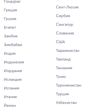
Гондурас
Сент-Люсия
Греция
Сербия
Грузия
Сингапур
Египет
Словения
Замбия
США
Зимбабве
Таджикистан
Индия
Таиланд
Индонезия
Танзания
Иордания
Тунис
Исландия
Туркменистан
Испания
Турция
Италия
Узбекистан
Йемен