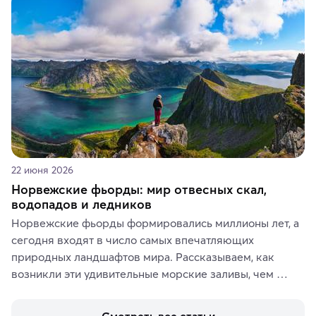
аутентичных лавках — в подарок близким или себе на 
память о путешествии.
22 июня 2026
Норвежские фьорды: мир отвесных скал,
водопадов и ледников
Норвежские фьорды формировались миллионы лет, а 
сегодня входят в число самых впечатляющих 
природных ландшафтов мира. Рассказываем, как 
возникли эти удивительные морские заливы, чем 
знаменит «Король фьордов», где находятся самые 
живописные смотровые площадки и какие точки 
Смотреть все статьи