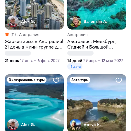
Alex G.
Валентин А.
(11)
Австралия
Австралия
Жаркая зима в Австралии!
Австралия: Мельбурн,
21 день в мини-группе до
Сидней и Большой
8 человек
Барьерный Риф
21 день
17 янв. – 6 фев. 2027
14 дней
29 апр. – 12 мая 2027
+1 дата
Экскурсионные туры
Авто туры
Alex G.
Артур К.