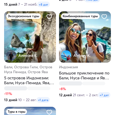
15 дней
7 – 21 нояб.
+8 дат
Экскурсионные туры
Комбинированные туры
Алексей К.
Aleksey K.
Бали, Острова Гили, Остров
Индонезия
Нуса Пенида, Остров Ява
Большое приключение по
5 островов Индонезии:
Бали, Нуса-Пениде и Яве с
Бали, Нуса-Пенида, Ява,
восхождением на Иджен!
Флорес, Комодо за 13 дней
-6%
-11%
12 дней
21 сент. – 2 окт.
+7 дат
13 дней
10 – 22 авг.
+1 дата
Туры в горы