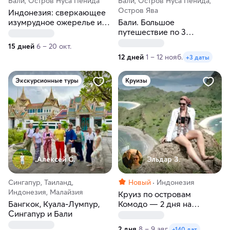
Бали, Остров Нуса Пенида
Бали, Остров Нуса Пенида,
Остров Ява
Индонезия: сверкающее
изумрудное ожерелье из
Бали. Большое
островов возле экватора
путешествие по 3
островам, Индонезия
15 дней
6 – 20 окт.
12 дней
1 – 12 нояб.
+3 даты
Экскурсионные туры
Круизы
Алексей С.
Эльдар З.
Сингапур, Таиланд,
Новый
Индонезия
Индонезия, Малайзия
Круиз по островам
Бангкок, Куала-Лумпур,
Комодо — 2 дня на
Сингапур и Бали
корабле
2 дня
8 – 9 авг.
+140 дат