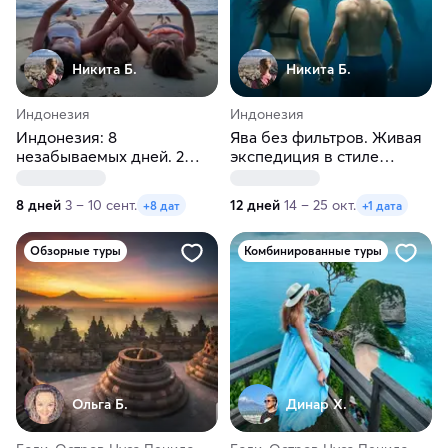
Никита Б.
Никита Б.
Индонезия
Индонезия
Индонезия: 8
Ява без фильтров. Живая
незабываемых дней. 2
экспедиция в стиле
острова, 16 локаций
National Geographic
8 дней
3 – 10 сент.
12 дней
14 – 25 окт.
+8 дат
+1 дата
Обзорные туры
Комбинированные туры
Ольга Б.
Динар Х.