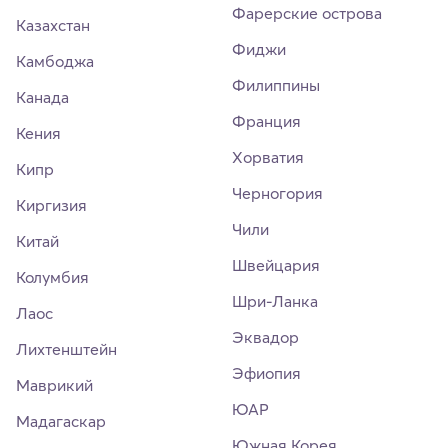
Фарерские острова
Казахстан
Фиджи
Камбоджа
Филиппины
Канада
Франция
Кения
Хорватия
Кипр
Черногория
Киргизия
Чили
Китай
Швейцария
Колумбия
Шри-Ланка
Лаос
Эквадор
Лихтенштейн
Эфиопия
Маврикий
ЮАР
Мадагаскар
Южная Корея