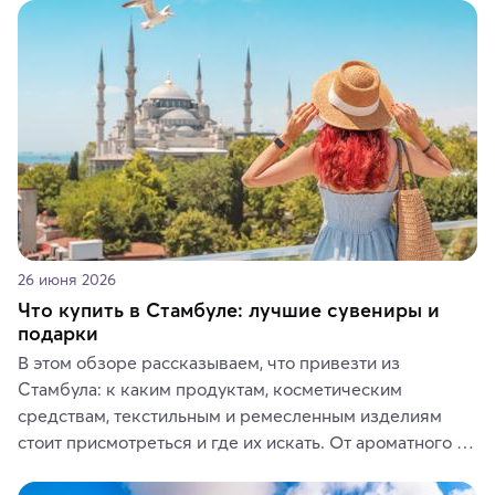
животные и маршруты, которые дарят одни из самых 
ярких впечатлений от путешествий.
26 июня 2026
Что купить в Стамбуле: лучшие сувениры и
подарки
В этом обзоре рассказываем, что привезти из 
Стамбула: к каким продуктам, косметическим 
средствам, текстильным и ремесленным изделиям 
стоит присмотреться и где их искать. От ароматного 
кофе, специй и сладостей до мозаичных ламп, 
керамики и изделий из кожи на турецких рынках и в 