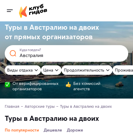
Туры в Австралию на двоих
от
прямых
организаторов
Куда поедем?
Виды отдыха
Цена
Продолжительность
Прожива
От верифицированных
Без комиссий
организаторов
агентств
Главная
Авторские туры
Туры в Австралию на двоих
Туры в Австралию на двоих
По популярности
Дешевле
Дороже