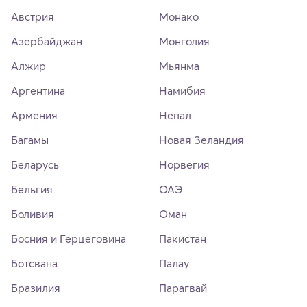
Австрия
Монако
Азербайджан
Монголия
Алжир
Мьянма
Аргентина
Намибия
Армения
Непал
Багамы
Новая Зеландия
Беларусь
Норвегия
Бельгия
ОАЭ
Боливия
Оман
Босния и Герцеговина
Пакистан
Ботсвана
Палау
Бразилия
Парагвай