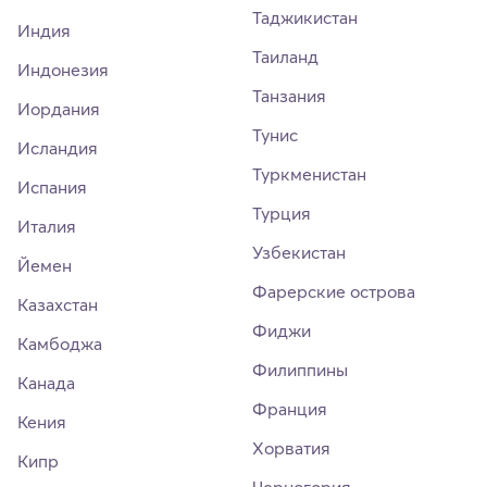
Таджикистан
Индия
Таиланд
Индонезия
Танзания
Иордания
Тунис
Исландия
Туркменистан
Испания
Турция
Италия
Узбекистан
Йемен
Фарерские острова
Казахстан
Фиджи
Камбоджа
Филиппины
Канада
Франция
Кения
Хорватия
Кипр
Черногория