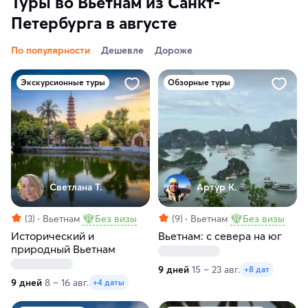
Туры во Вьетнам из Санкт-
Петербурга в августе
По популярности
Дешевле
Дороже
Экскурсионные туры
Обзорные туры
Светлана Т.
Артур К.
(3)
Вьетнам
Без визы
(9)
Вьетнам
Без визы
Исторический и
Вьетнам: с севера на юг
природный Вьетнам
9 дней
15 – 23 авг.
+8 дат
9 дней
8 – 16 авг.
+4 даты