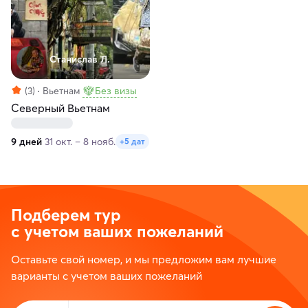
Станислав Л.
(3)
Вьетнам
Без визы
Северный Вьетнам
9 дней
31 окт. – 8 нояб.
+5 дат
Подберем тур
с учетом ваших пожеланий
Оставьте свой номер, и мы предложим вам лучшие
варианты с учетом ваших пожеланий