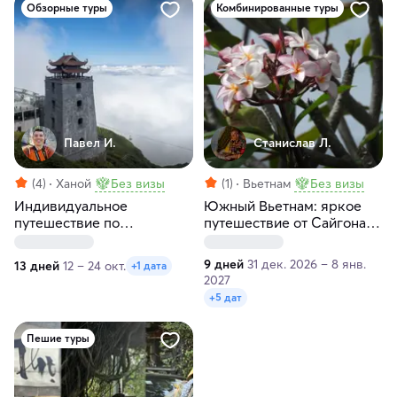
Обзорные туры
Комбинированные туры
Павел И.
Станислав Л.
(4)
Ханой
Без визы
(1)
Вьетнам
Без визы
Индивидуальное
Южный Вьетнам: яркое
путешествие по
путешествие от Сайгона
Северному Вьетнаму
до Муйне
9 дней
31 дек. 2026 – 8 янв.
13 дней
12 – 24 окт.
+1 дата
2027
+5 дат
Пешие туры