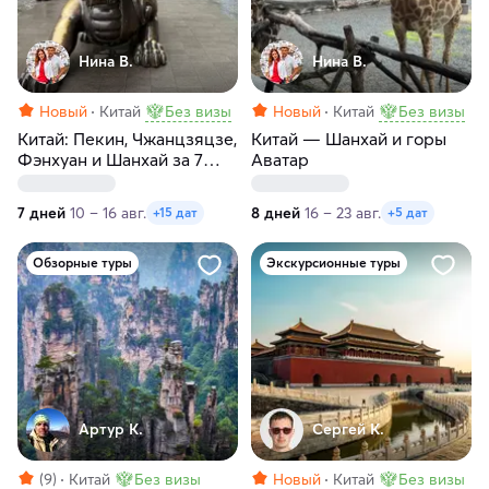
Нина В.
Нина В.
Новый
Китай
Без визы
Новый
Китай
Без визы
Китай: Пекин, Чжанцзяцзе,
Китай — Шанхай и горы
Фэнхуан и Шанхай за 7
Аватар
дней
7 дней
10 – 16 авг.
8 дней
16 – 23 авг.
+15 дат
+5 дат
Обзорные туры
Экскурсионные туры
Артур К.
Сергей К.
(9)
Китай
Без визы
Новый
Китай
Без визы