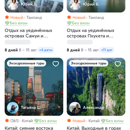
Юрий Б.
Юрий Б.
Новый
Таиланд
Новый
Таиланд
Без визы
Без визы
Отдых на уединённых
Отдых на уединённых
островах Самуи и
островах Пхукета и
Сиамского залива:
Андаманского моря:
премиальное путешествие
маршрут, доступный
8 дней
8 – 15 авг.
8 дней
8 – 15 авг.
+4 даты
+11 дат
под парусами
только с моря
Экскурсионные туры
Экскурсионные туры
Татьяна Ш.
Александр Г.
(361)
Китай
Без визы
Новый
Китай
Без визы
Китай: сияние востока
Китай. Выходные в горах