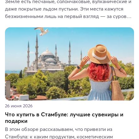
Земле есть песчаные, солончаковые, вулканические и 
даже покрытые льдом пустыни. Эти места кажутся 
безжизненными лишь на первый взгляд — за суровой 
красотой скрываются древние культуры, редкие 
животные и маршруты, которые дарят одни из самых 
ярких впечатлений от путешествий.
26 июня 2026
Что купить в Стамбуле: лучшие сувениры и
подарки
В этом обзоре рассказываем, что привезти из 
Стамбула: к каким продуктам, косметическим 