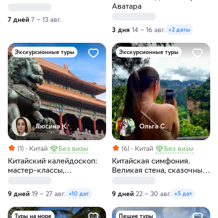
Аватара
7 дней
7 – 13 авг.
3 дня
14 – 16 авг.
+2 даты
Экскурсионные туры
Экскурсионные туры
Люсинэ К.
Ольга С.
(1)
Китай
Без визы
(6)
Китай
Без визы
Китайский калейдоскоп:
Китайская симфония.
мастер-классы,
Великая стена, сказочные
пульсирующие
горы, парки развлечений
мегаполисы и внеземные
и мегаполисы
9 дней
19 – 27 авг.
9 дней
22 – 30 авг.
+10 дат
+5 дат
пейзажи
Туры на море
Пешие туры