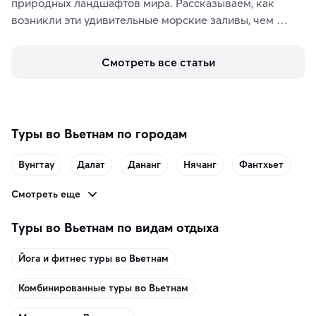
природных ландшафтов мира. Рассказываем, как 
возникли эти удивительные морские заливы, чем 
знаменит «Король фьордов», где находятся самые 
живописные смотровые площадки и какие точки 
Смотреть все статьи
включить в маршрут по Норвегии.
Туры во Вьетнам по городам
Вунгтау
Далат
Дананг
Нячанг
Фантхьет
Смотреть еще
Туры во Вьетнам по видам отдыха
Йога и фитнес туры во Вьетнам
Комбинированные туры во Вьетнам