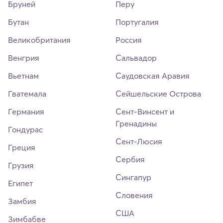
Бруней
Перу
Бутан
Португалия
Великобритания
Россия
Венгрия
Сальвадор
Вьетнам
Саудовская Аравия
Гватемала
Сейшельские Острова
Германия
Сент-Винсент и
Гренадины
Гондурас
Сент-Люсия
Греция
Сербия
Грузия
Сингапур
Египет
Словения
Замбия
США
Зимбабве