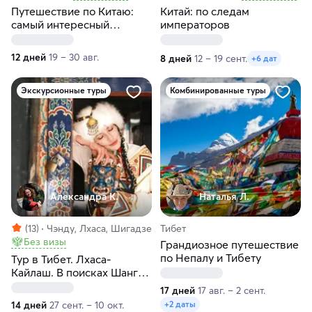
Путешествие по Китаю:
Китай: по следам
самый интересный
императоров
туристический маршрут
12 дней
19 – 30 авг.
8 дней
12 – 19 сент.
+6 дат
Экскурсионные туры
Комбинированные туры
Александра К.
Наталья Л.
(13)
Чэнду, Лхаса, Шигадзе
Тибет
Без визы
Грандиозное путешествие
по Непалу и Тибету
Тур в Тибет. Лхаса-
Кайлаш. В поисках Шангри
Ла с гидом-буддологом
17 дней
17 авг. – 2 сент.
14 дней
27 сент. – 10 окт.
+2 даты