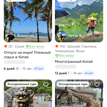
Владислав Т.
Артур К.
(2)
Санья
Без визы
(10)
Шанхай, Гуанчжоу,
Чжанцзяцзе, Яншо
Отпуск на море! Пляжный
Без визы
отдых в Китае
Многогранный Китай
6 дней
10 – 15 авг.
+15 дат
12 дней
7 – 18 авг.
+6 дат
Экскурсионные туры
Экскурсионные туры