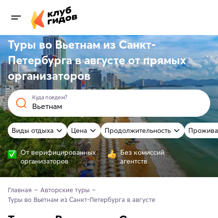
Туры во Вьетнам из Санкт-
Петербурга в августе от
прямых
организаторов
Куда поедем?
Виды отдыха
Цена
Продолжительность
Прожива
От верифицированных
Без комиссий
организаторов
агентств
Главная
Авторские туры
Туры во Вьетнам из Санкт-Петербурга в августе