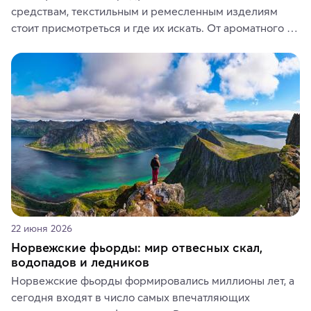
средствам, текстильным и ремесленным изделиям 
стоит присмотреться и где их искать. От ароматного 
кофе, специй и сладостей до мозаичных ламп, 
керамики и изделий из кожи на турецких рынках и в 
аутентичных лавках — в подарок близким или себе на 
память о путешествии.
22 июня 2026
Норвежские фьорды: мир отвесных скал,
водопадов и ледников
Норвежские фьорды формировались миллионы лет, а 
сегодня входят в число самых впечатляющих 