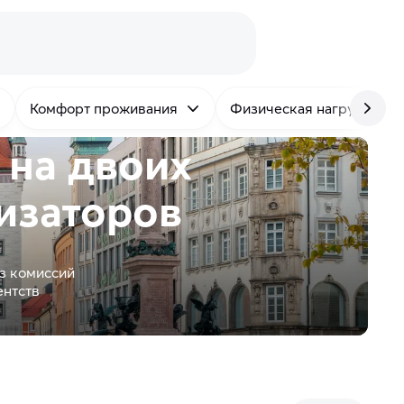
Комфорт проживания
Физическая нагрузка
 на двоих
изаторов
з комиссий
ентств