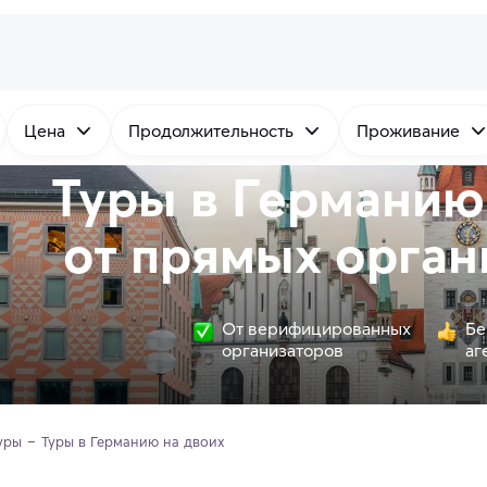
Цена
Продолжительность
Проживание
Туры в Германию
от
прямых
орган
От верифицированных
Бе
организаторов
аг
уры
Туры в Германию на двоих