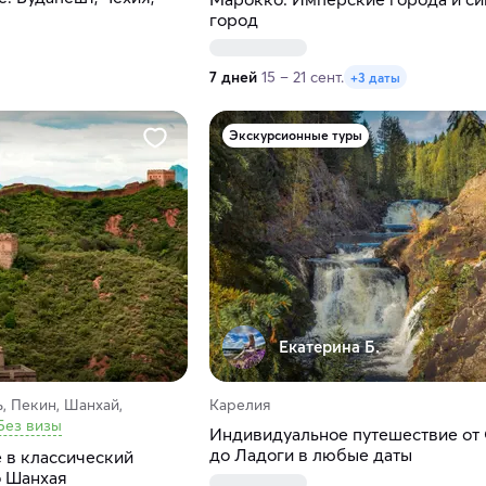
город
7 дней
15 – 21 сент.
+3 даты
Экскурсионные туры
Екатерина Б.
, Пекин, Шанхай,
Карелия
Без визы
Индивидуальное путешествие от
до Ладоги в любые даты
 в классический
о Шанхая