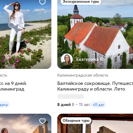
Экскурсионные туры
Екатерина Я.
асть
Калининградская область
с на 9 дней.
Балтийское сокровище. Путешест
алининград
Калининграду и области. Лето
8 дней
8 – 15 авг.
 даты
+11 дат
Обзорные туры