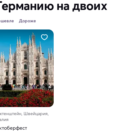
Германию на двоих
ешевле
Дороже
ихтенштейн, Швейцария,
алия
Октоберфест