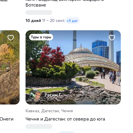
Ботсване
10 дней
11 – 20 сент.
+5 дат
Туры в горы
Расим Г.
Кавказ, Дагестан, Чечня
 Онеги
Чечня и Дагестан: от севера до юга