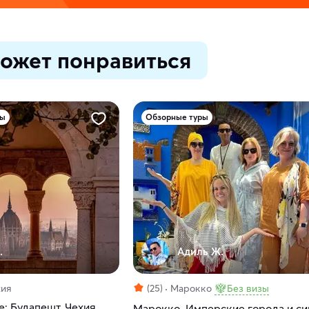
ожет понравиться
ры
Обзорные туры
.
Адиль Ж.
хия
(25)
Марокко
Без визы
: Будапешт, Чехия,
Марокко. Имперские города и си