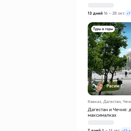
13 дней
16 – 28 окт.
+7
Туры в горы
Расим Г.
Кавказ, Дагестан, Чеч
Дагестан и Чечня: 
максималках
7 дней
8 – 14 авг.
+13 д