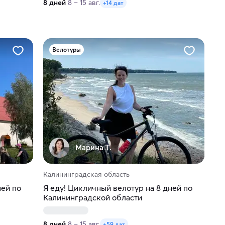
8 дней
8 – 15 авг.
+14 дат
Велотуры
Марина Т.
Калининградская область
ней по
Я еду! Цикличный велотур на 8 дней по
Калининградской области
8 дней
8 – 15 авг.
+59 дат