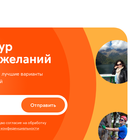
ур
ожеланий
м лучшие варианты
й
Отправить
аю согласие на обработку
 конфиденциальности