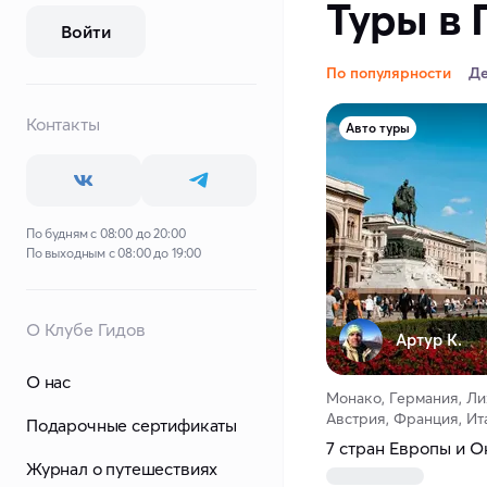
Туры в 
Войти
По популярности
Д
Контакты
Авто туры
По будням с 08:00 до 20:00
По выходным с 08:00 до 19:00
О Клубе Гидов
Артур К.
О нас
Монако, Германия, Л
Австрия, Франция, Ит
Подарочные сертификаты
7 стран Европы и 
Журнал о путешествиях