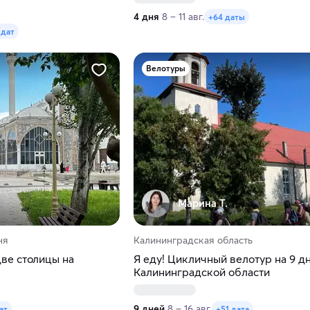
4 дня
8 – 11 авг.
+64 даты
 дат
Велотуры
Марина Т.
ня
Калининградская область
две столицы на
Я еду! Цикличный велотур на 9 д
Калининградской области
9 дней
8 – 16 авг.
ат
+51 дата