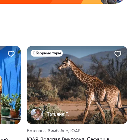
Обзорные туры
Татьяна Т.
Ботсвана, Зимбабве, ЮАР
ЮАР. Водопад Виктория. Сафари в
ний