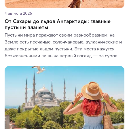
4 августа 2026
От Сахары до льдов Антарктиды: главные
пустыни планеты
Пустыни мира поражают своим разнообразием: на 
Земле есть песчаные, солончаковые, вулканические и 
даже покрытые льдом пустыни. Эти места кажутся 
безжизненными лишь на первый взгляд — за суровой 
красотой скрываются древние культуры, редкие 
животные и маршруты, которые дарят одни из самых 
ярких впечатлений от путешествий.