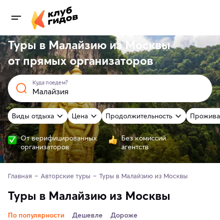
Туры в Малайзию из Москвы
от
прямых
организаторов
Куда поедем?
Виды отдыха
Цена
Продолжительность
Прожива
От верифицированных
Без комиссий
организаторов
агентств
Главная
Авторские туры
Туры в Малайзию из Москвы
Туры в Малайзию из Москвы
По популярности
Дешевле
Дороже