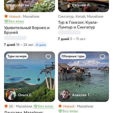
Артём Ш.
Евгений Л.
Новый
Малайзия
Сингапур, Китай, Малайзия
Без визы
Тур в Гонконг, Куала-
Лумпур и Сингапур
Удивительный Борнео и
Бруней
7 дней
5 – 11 окт.
7 дней
18 – 24 авг.
+1 дата
Туры на море
Обзорные туры
Ольга С.
Алексей Т.
(8)
Малайзия
Без визы
Новый
Малайзия
Без визы
Лангкави, Малайзия: