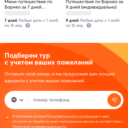
Мини-путешествие по
Путешествие по Борнео за
Борнео за 7 дней
9 дней (индивидуально)
(индивидуально)
7 дней
Любые даты с 1 нояб.
9 дней
Любые даты с 1 нояб.
по 15 апр.
по 15 апр.
Подберем тур
с учетом ваших пожеланий
Оставьте свой номер, и мы предложим вам лучшие
варианты с учетом ваших пожеланий
Номер телефона
Я принимаю условия
Пользовательского соглашения
и даю
согласие на обработку моих персональных данных в соответствии с
Политикой конфиденциальности