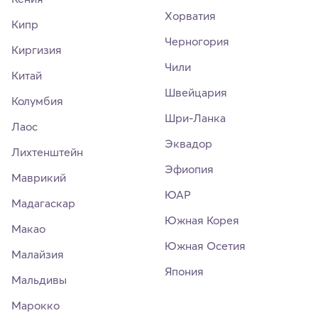
Хорватия
Кипр
Черногория
Киргизия
Чили
Китай
Швейцария
Колумбия
Шри-Ланка
Лаос
Эквадор
Лихтенштейн
Эфиопия
Маврикий
ЮАР
Мадагаскар
Южная Корея
Макао
Южная Осетия
Малайзия
Япония
Мальдивы
Марокко