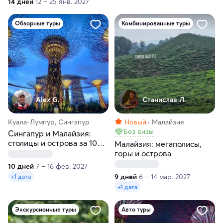
14 дней
12 – 25 янв. 2027
Обзорные туры
Комбинированные туры
Alex G.
Станислав Л.
Куала-Лумпур, Сингапур
Новый
Малайзия
Без визы
Сингапур и Малайзия:
столицы и острова за 10
Малайзия: мегаполисы,
дней
горы и острова
10 дней
7 – 16 фев. 2027
9 дней
6 – 14 мар. 2027
+1 дата
+1 дата
Экскурсионные туры
Авто туры