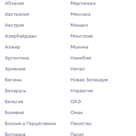
Абхазия
Мартиника
Австралия
Мексика
Австрия
Монако
Азербайджан
Монголия
Алжир
Мьянма
Аргентина
Намибия
Армения
Непал
Багамы
Новая Зеландия
Беларусь
Норвегия
Бельгия
ОАЭ
Боливия
Оман
Босния и Герцеговина
Пакистан
Ботсвана
Палау