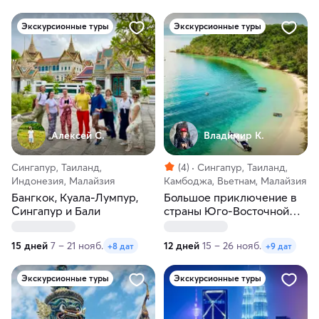
Экскурсионные туры
Экскурсионные туры
Алексей С.
Владимир К.
Сингапур, Таиланд,
(4)
Сингапур, Таиланд,
Индонезия, Малайзия
Камбоджа, Вьетнам, Малайзия
Бангкок, Куала-Лумпур,
Большое приключение в
Сингапур и Бали
страны Юго-Восточной
Азии
15 дней
7 – 21 нояб.
12 дней
15 – 26 нояб.
+8 дат
+9 дат
Экскурсионные туры
Экскурсионные туры