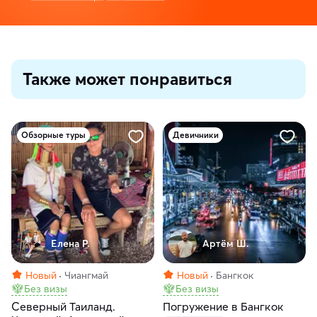
Также может понравиться
Обзорные туры
Девичники
Елена Р.
Артём Ш.
Новый
Чиангмай
Новый
Бангкок
Без визы
Без визы
Северный Таиланд.
Погружение в Бангкок