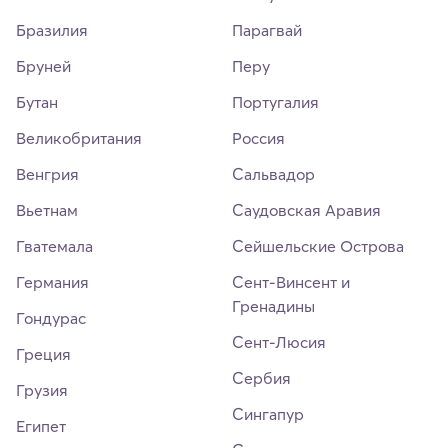
Бразилия
Парагвай
Бруней
Перу
Бутан
Португалия
Великобритания
Россия
Венгрия
Сальвадор
Вьетнам
Саудовская Аравия
Гватемала
Сейшельские Острова
Германия
Сент-Винсент и
Гренадины
Гондурас
Сент-Люсия
Греция
Сербия
Грузия
Сингапур
Египет