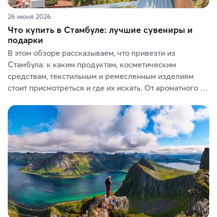
26 июня 2026
Что купить в Стамбуле: лучшие сувениры и
подарки
В этом обзоре рассказываем, что привезти из 
Стамбула: к каким продуктам, косметическим 
средствам, текстильным и ремесленным изделиям 
стоит присмотреться и где их искать. От ароматного 
кофе, специй и сладостей до мозаичных ламп, 
керамики и изделий из кожи на турецких рынках и в 
аутентичных лавках — в подарок близким или себе на 
память о путешествии.