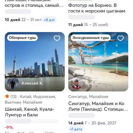
остров и столица, самый
Фототур на Борнео. В
комфортный тур!
гости к морским цыганам
10 дней
22 – 31 окт.
+8 дат
11 дней
15 – 25 нояб.
Обзорные туры
Экскурсионные туры
Алексей К.
Alex G.
(13)
Китай, Индонезия,
Сингапур, Малайзия
Вьетнам, Малайзия
Сингапур, Малайзия и Ко
Шанхай, Ханой, Куала-
Липе (Таиланд). Столицы и
Лумпур и Бали
острова за 14 дней
14 дней
7 – 20 фев. 2027
-9%
+1 дата