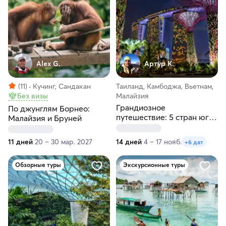
Alex G.
Артур К.
(11)
Кучинг, Сандакан
Таиланд, Камбоджа, Вьетнам,
Без визы
Малайзия
Грандиозное
По джунглям Борнео:
путешествие: 5 стран юго-
Малайзия и Бруней
восточной Азии
11 дней
20 – 30 мар. 2027
14 дней
4 – 17 нояб.
+6 дат
Обзорные туры
Экскурсионные туры