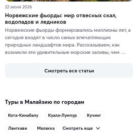
22 июня 2026
Норвежские фьорды: мир отвесных скал,
водопадов и ледников
Норвежские фьорды формировались миллионы лет, а 
сегодня входят в число самых впечатляющих 
природных ландшафтов мира. Рассказываем, как 
возникли эти удивительные морские заливы, чем 
знаменит «Король фьордов», где находятся самые 
живописные смотровые площадки и какие точки 
Смотреть все статьи
включить в маршрут по Норвегии.
Туры в Малайзию по городам
Кота-Кинабалу
Куала-Лумпур
Кучинг
Смотреть еще
Лангкави
Малакка