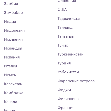
Словения
Замбия
США
Зимбабве
Таджикистан
Индия
Таиланд
Индонезия
Танзания
Иордания
Тунис
Исландия
Туркменистан
Испания
Турция
Италия
Узбекистан
Йемен
Фарерские острова
Казахстан
Фиджи
Камбоджа
Филиппины
Канада
Франция
Кения