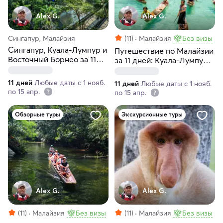
Alex G.
Alex G.
Сингапур, Малайзия
(11)
Малайзия
Без визы
Сингапур, Куала-Лумпур и
Путешествие по Малайзии
Восточный Борнео за 11
за 11 дней: Куала-Лумпур и
дней (индивидуально)
Восточный Борнео
(индивидуально)
11 дней
Любые даты с 1 нояб.
11 дней
Любые даты с 1 нояб.
по 15 апр.
по 15 апр.
Обзорные туры
Экскурсионные туры
Alex G.
Alex G.
(11)
Малайзия
Без визы
(11)
Малайзия
Без визы