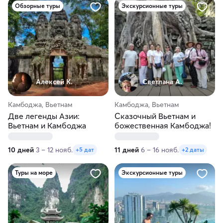
Обзорные туры
Экскурсионные туры
Алексей К.
Светлана А.
Камбоджа, Вьетнам
Камбоджа, Вьетнам
Две легенды Азии:
Сказочный Вьетнам и
Вьетнам и Камбоджа
божественная Камбоджа!
10 дней
3 – 12 нояб.
11 дней
6 – 16 нояб.
+5 дат
+2 даты
Туры на море
Экскурсионные туры