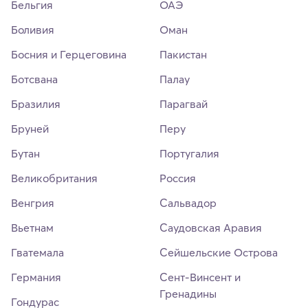
Бельгия
ОАЭ
Боливия
Оман
Босния и Герцеговина
Пакистан
Ботсвана
Палау
Бразилия
Парагвай
Бруней
Перу
Бутан
Португалия
Великобритания
Россия
Венгрия
Сальвадор
Вьетнам
Саудовская Аравия
Гватемала
Сейшельские Острова
Германия
Сент-Винсент и
Гренадины
Гондурас