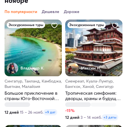
ноябре
По популярности
Дешевле
Дороже
Экскурсионные туры
Экскурсионные туры
Владимир К.
Максим H.
Сингапур, Таиланд, Камбоджа,
Сиемреап, Куала-Лумпур,
Вьетнам, Малайзия
Бангкок, Ханой, Сингапур
Большое приключение в
Тропическая симфония:
страны Юго-Восточной
дворцы, храмы и будущее
Азии
в одном туре!
-15%
12 дней
15 – 26 нояб.
+9 дат
12 дней
3 – 14 нояб.
+3 даты