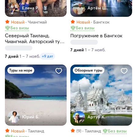
Елена Р.
Артём Ш.
Новый
Чиангмай
Новый
Бангкок
Без визы
Без визы
Северный Таиланд.
Погружение в Бангкок
Чиангмай. Авторский тур-
экспедиция по пяти
7 дней
1 – 7 нояб.
северным городам
7 дней
1 – 7 нояб.
+9 дат
Туры на море
Обзорные туры
Юрий Б.
Артур К.
Новый
Таиланд
(9)
Таиланд
Без визы
Без визы