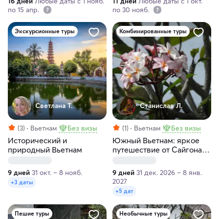
16 дней
Любые даты с 1 нояб.
11 дней
Любые даты с 1 окт.
по 15 апр.
по 30 нояб.
Экскурсионные туры
Комбинированные туры
Светлана Т.
Станислав Л.
(3)
Вьетнам
Без визы
(1)
Вьетнам
Без визы
Исторический и
Южный Вьетнам: яркое
природный Вьетнам
путешествие от Сайгона
до Муйне
9 дней
31 окт. – 8 нояб.
9 дней
31 дек. 2026 – 8 янв.
2027
+3 даты
+5 дат
Пешие туры
Необычные туры