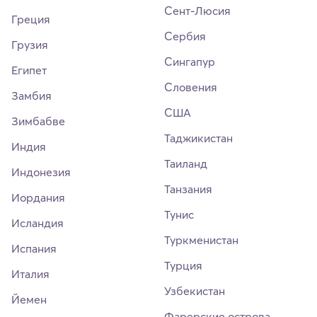
Сент-Люсия
Греция
Сербия
Грузия
Сингапур
Египет
Словения
Замбия
США
Зимбабве
Таджикистан
Индия
Таиланд
Индонезия
Танзания
Иордания
Тунис
Исландия
Туркменистан
Испания
Турция
Италия
Узбекистан
Йемен
Фарерские острова