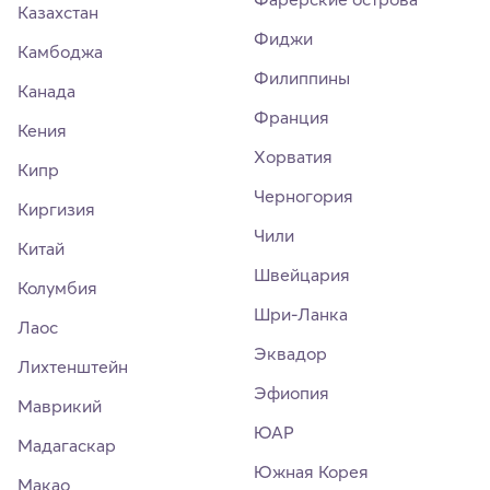
Казахстан
Фиджи
Камбоджа
Филиппины
Канада
Франция
Кения
Хорватия
Кипр
Черногория
Киргизия
Чили
Китай
Швейцария
Колумбия
Шри-Ланка
Лаос
Эквадор
Лихтенштейн
Эфиопия
Маврикий
ЮАР
Мадагаскар
Южная Корея
Макао