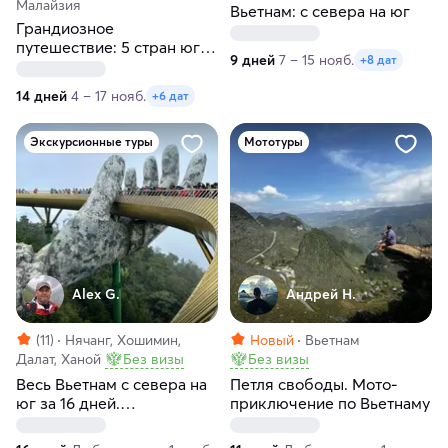
Малайзия
Вьетнам: с севера на юг
Грандиозное
путешествие: 5 стран юго-
9 дней
7 – 15 нояб.
+8 дат
восточной Азии
14 дней
4 – 17 нояб.
+6 дат
Экскурсионные туры
Мототуры
Alex G.
Андрей Н.
(11)
Нячанг, Хошимин,
Новый
Вьетнам
Далат, Ханой
Без визы
Без визы
Весь Вьетнам с севера на
Петля свободы. Мото-
юг за 16 дней.
приключение по Вьетнаму
Индивидуальный тур