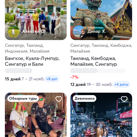
Алексей С.
Динар Х.
Сингапур, Таиланд,
Сингапур, Таиланд, Камбоджа,
Индонезия, Малайзия
Малайзия
Бангкок, Куала-Лумпур,
Таиланд, Камбоджа,
Сингапур и Бали
Малайзия, Сингапур
-7%
15 дней
7 – 21 нояб.
+8 дат
12 дней
19 – 30 нояб.
+4 даты
Обзорные туры
Девичники