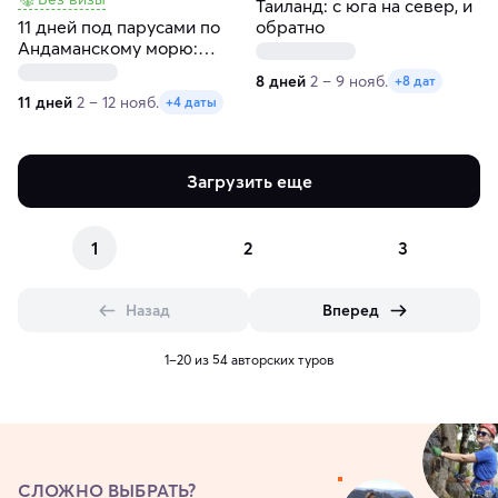
Таиланд: с юга на север, и
11 дней под парусами по
обратно
Андаманскому морю:
Пхукет, Краби, Пхи-Пхи и
8 дней
2 – 9 нояб.
+8 дат
острова мечты
11 дней
2 – 12 нояб.
+4 даты
Загрузить еще
1
2
3
Назад
Вперед
1–20 из 54 авторских туров
СЛОЖНО ВЫБРАТЬ?