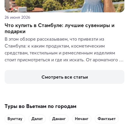
26 июня 2026
Что купить в Стамбуле: лучшие сувениры и
подарки
В этом обзоре рассказываем, что привезти из 
Стамбула: к каким продуктам, косметическим 
средствам, текстильным и ремесленным изделиям 
стоит присмотреться и где их искать. От ароматного 
кофе, специй и сладостей до мозаичных ламп, 
керамики и изделий из кожи на турецких рынках и в 
Смотреть все статьи
аутентичных лавках — в подарок близким или себе на 
память о путешествии.
Туры во Вьетнам по городам
Вунгтау
Далат
Дананг
Нячанг
Фантхьет