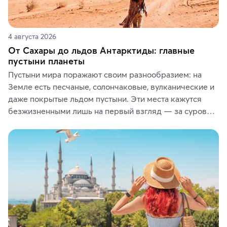
4 августа 2026
От Сахары до льдов Антарктиды: главные
пустыни планеты
Пустыни мира поражают своим разнообразием: на 
Земле есть песчаные, солончаковые, вулканические и 
даже покрытые льдом пустыни. Эти места кажутся 
безжизненными лишь на первый взгляд — за суровой 
красотой скрываются древние культуры, редкие 
животные и маршруты, которые дарят одни из самых 
ярких впечатлений от путешествий.