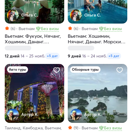
Ольга С.
Ольга С.
(6)
Вьетнам
Без визы
(6)
Вьетнам
Без визы
Вьетнам: Фукуок, Нячанг,
Вьетнам: Хошимин,
Хошимин, Дананг.
Нячанг, Дананг. Морские
Морские премиум-
премиум-прогулки
прогулки! 12 дней
12 дней
14 – 25 нояб.
9 дней
16 – 24 нояб.
+5 дат
+5 дат
Авто туры
Обзорные туры
Артур К.
Артур К.
Таиланд, Камбоджа, Вьетнам,
(9)
Вьетнам
Без визы