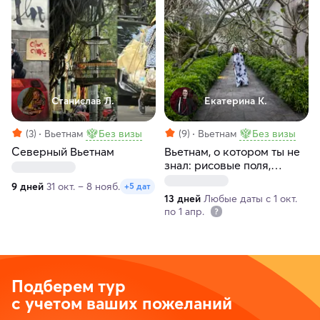
Станислав Л.
Екатерина К.
(3)
Вьетнам
Без визы
(9)
Вьетнам
Без визы
Северный Вьетнам
Вьетнам, о котором ты не
знал: рисовые поля,
сквозь джунгли на лодках,
9 дней
31 окт. – 8 нояб.
+5 дат
дизайнерские отели и
13 дней
Любые даты с 1 окт.
простые радости
по 1 апр.
Подберем тур
с учетом ваших пожеланий