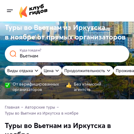
Туры во Вьетнам из Иркутска
в ноябре от
прямых
организаторов
Куда поедем?
Виды отдыха
Цена
Продолжительность
Прожива
От верифицированных
Без комиссий
организаторов
агентств
Главная
Авторские туры
Туры во Вьетнам из Иркутска в ноябре
Туры во Вьетнам из Иркутска в