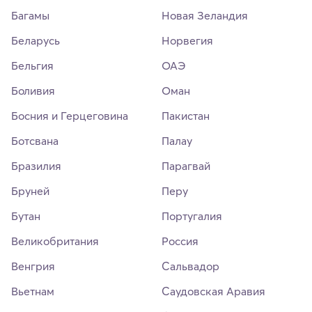
Багамы
Новая Зеландия
Беларусь
Норвегия
Бельгия
ОАЭ
Боливия
Оман
Босния и Герцеговина
Пакистан
Ботсвана
Палау
Бразилия
Парагвай
Бруней
Перу
Бутан
Португалия
Великобритания
Россия
Венгрия
Сальвадор
Вьетнам
Саудовская Аравия