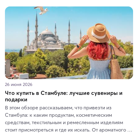
красотой скрываются древние культуры, редкие 
животные и маршруты, которые дарят одни из самых 
ярких впечатлений от путешествий.
26 июня 2026
Что купить в Стамбуле: лучшие сувениры и
подарки
В этом обзоре рассказываем, что привезти из 
Стамбула: к каким продуктам, косметическим 
средствам, текстильным и ремесленным изделиям 
стоит присмотреться и где их искать. От ароматного 
кофе, специй и сладостей до мозаичных ламп, 