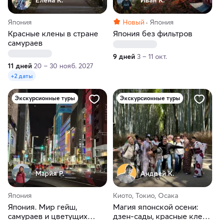
Япония
Новый
Япония
Красные клены в стране
Япония без фильтров
самураев
9 дней
3 – 11 окт.
11 дней
20 – 30 нояб. 2027
+2 даты
Экскурсионные туры
Экскурсионные туры
Мария Р.
Андрей К.
Япония
Киото, Токио, Осака
Япония. Мир гейш,
Магия японской осени:
самураев и цветущих
дзен-сады, красные клены