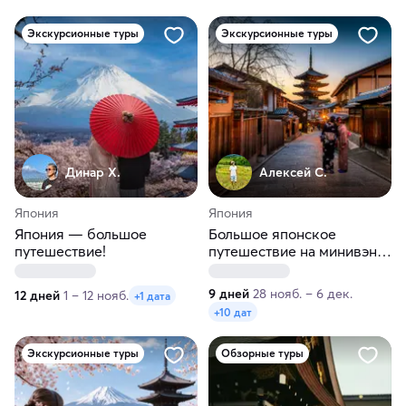
Экскурсионные туры
Экскурсионные туры
Динар Х.
Алексей С.
Япония
Япония
Япония — большое
Большое японское
путешествие!
путешествие на минивэне:
Токио, Фудзи, Киото, Нара,
Осака, Кобе
9 дней
28 нояб. – 6 дек.
12 дней
1 – 12 нояб.
+1 дата
+10 дат
Экскурсионные туры
Обзорные туры