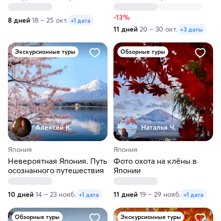
клёнов
и неоновый Токио
-13%
8 дней
18 – 25 окт.
+1 дата
11 дней
20 – 30 окт.
+3 даты
Экскурсионные туры
Обзорные туры
Алексей К.
Наталья Ч.
Япония
Япония
Невероятная Япония. Путь
Фото охота на клёны в
осознанного путешествия
Японии
10 дней
14 – 23 нояб.
11 дней
19 – 29 нояб.
+1 дата
+1 дата
Обзорные туры
Экскурсионные туры