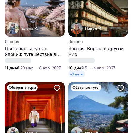
Елена К.
Павел И.
Япония
Япония
Цветение сакуры в
Япония. Ворота в другой
Японии: путешествие в
мир
сердце весны
11 дней
29 мар. – 8 апр. 2027
10 дней
5 – 14 апр. 2027
+2 даты
Обзорные туры
Обзорные туры
Елена К.
Иван К.