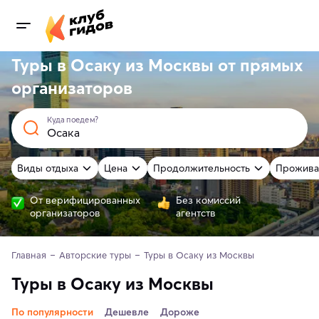
Туры в Осаку из Москвы от
прямых
организаторов
Куда поедем?
Виды отдыха
Цена
Продолжительность
Прожива
От верифицированных
Без комиссий
организаторов
агентств
Главная
Авторские туры
Туры в Осаку из Москвы
Туры в Осаку из Москвы
По популярности
Дешевле
Дороже