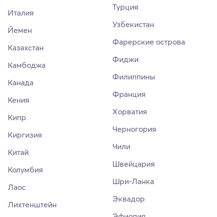
Турция
Италия
Узбекистан
Йемен
Фарерские острова
Казахстан
Фиджи
Камбоджа
Филиппины
Канада
Франция
Кения
Хорватия
Кипр
Черногория
Киргизия
Чили
Китай
Швейцария
Колумбия
Шри-Ланка
Лаос
Эквадор
Лихтенштейн
Эфиопия