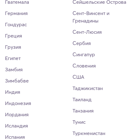
Гватемала
Сейшельские Острова
Германия
Сент-Винсент и
Гренадины
Гондурас
Сент-Люсия
Греция
Сербия
Грузия
Сингапур
Египет
Словения
Замбия
США
Зимбабве
Таджикистан
Индия
Таиланд
Индонезия
Танзания
Иордания
Тунис
Исландия
Туркменистан
Испания