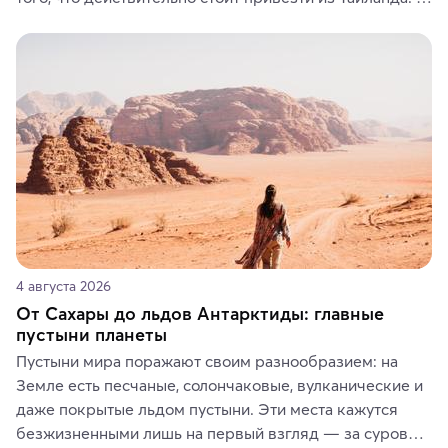
Вы можете выбрать сладости, фрукты, косметические 
средства, одежду, украшения, предметы интерьера 
или сувениры, а мы расскажем, чем они интересны и 
где их купить.
4 августа 2026
От Сахары до льдов Антарктиды: главные
пустыни планеты
Пустыни мира поражают своим разнообразием: на 
Земле есть песчаные, солончаковые, вулканические и 
даже покрытые льдом пустыни. Эти места кажутся 
безжизненными лишь на первый взгляд — за суровой 