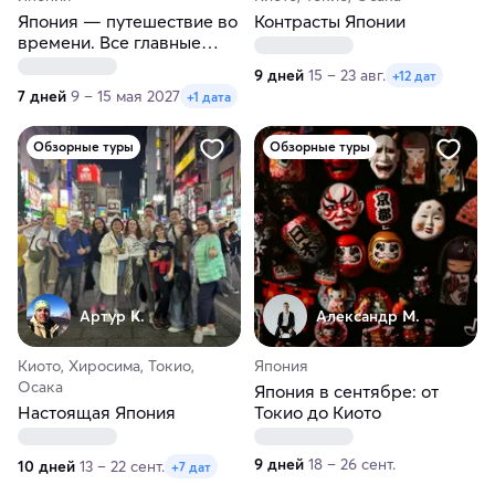
Япония — путешествие во
Контрасты Японии
времени. Все главные
локации. 4 города, Фудзи!
9 дней
15 – 23 авг.
+12 дат
7 дней
9 – 15 мая 2027
+1 дата
Обзорные туры
Обзорные туры
Артур К.
Александр М.
Киото, Хиросима, Токио,
Япония
Осака
Япония в сентябре: от
Настоящая Япония
Токио до Киото
9 дней
18 – 26 сент.
10 дней
13 – 22 сент.
+7 дат