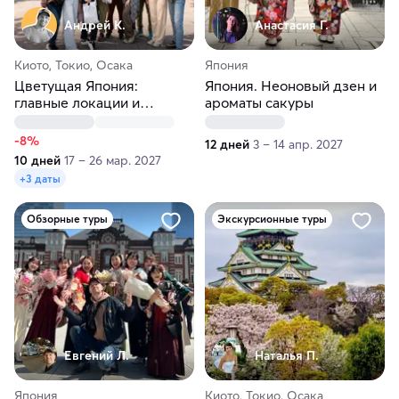
Андрей К.
Анастасия Г.
Киото, Токио, Осака
Япония
Цветущая Япония:
Япония. Неоновый дзен и
главные локации и
ароматы сакуры
Хиросима
-8%
12 дней
3 – 14 апр. 2027
10 дней
17 – 26 мар. 2027
+3 даты
Обзорные туры
Экскурсионные туры
Евгений Л.
Наталья П.
Япония
Киото, Токио, Осака