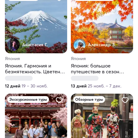
Анастасия Г.
Александр З.
Япония
Япония
Япония. Гармония и
Япония: большое
безмятежность. Цветение
путешествие в сезон
клёнов
Момидзи
12 дней
19 – 30 нояб.
13 дней
25 нояб. – 7 дек.
Экскурсионные туры
Обзорные туры