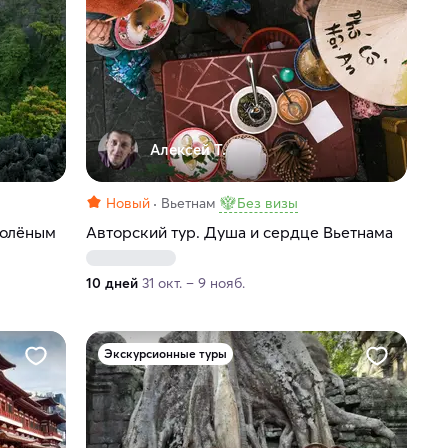
Алексей Т.
Новый
Вьетнам
Без визы
солёным
Авторский тур. Душа и сердце Вьетнама
10 дней
31 окт. – 9 нояб.
Экскурсионные туры