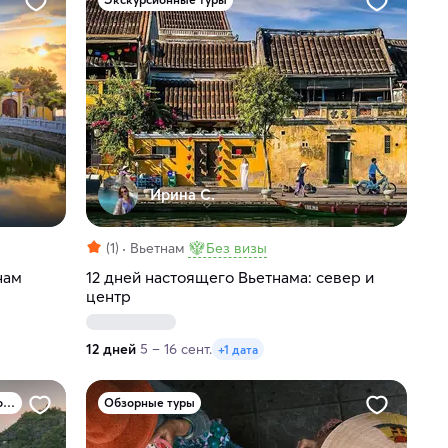
Ирина С.
(1)
Вьетнам
Без визы
нам
12 дней настоящего Вьетнама: север и
центр
12 дней
5 – 16 сент.
+1 дата
Туры по природным достопримечательностям
Обзорные туры