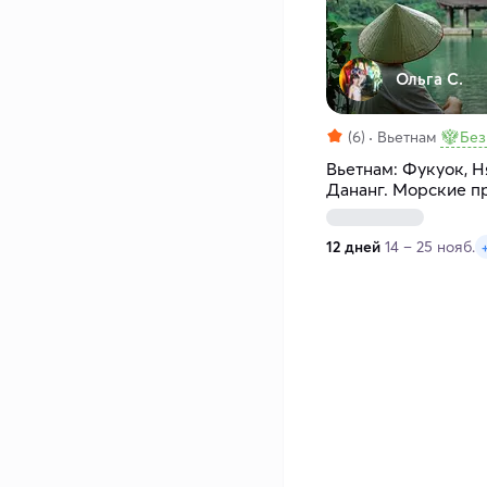
Ольга С.
(6)
Вьетнам
Без
Вьетнам: Фукуок, Н
Дананг. Морские п
дней
12 дней
14 – 25 нояб.