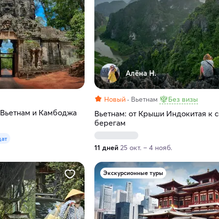
Алёна Н.
Новый
Вьетнам
Без визы
 Вьетнам и Камбоджа
Вьетнам: от Крыши Индокитая к 
берегам
дат
11 дней
25 окт. – 4 нояб.
Экскурсионные туры