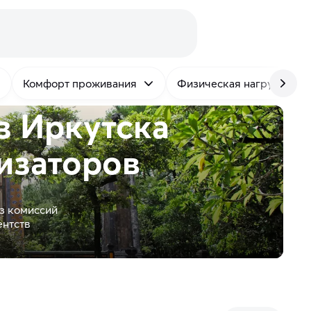
Комфорт проживания
Физическая нагрузка
з Иркутска
изаторов
з комиссий
ентств