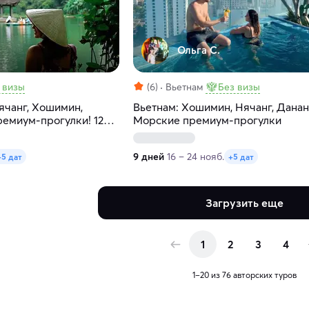
Ольга С.
 визы
(6)
Вьетнам
Без визы
ячанг, Хошимин,
Вьетнам: Хошимин, Нячанг, Данан
ремиум-прогулки! 12
Морские премиум-прогулки
9 дней
16 – 24 нояб.
+5 дат
+5 дат
Загрузить еще
1
2
3
4
1–20 из 76 авторских туров