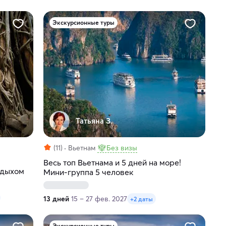
Экскурсионные туры
Татьяна З.
(11)
Вьетнам
Без визы
Весь топ Вьетнама и 5 дней на море!
тдыхом
Мини-группа 5 человек
13 дней
15 – 27 фев. 2027
+2 даты
Экскурсионные туры