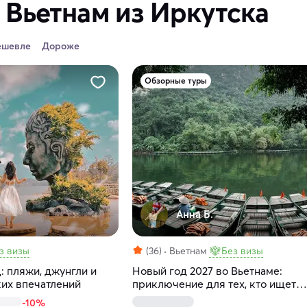
 Вьетнам из Иркутска
ешевле
Дороже
Обзорные туры
Анна Б.
з визы
(36)
Вьетнам
Без визы
: пляжи, джунгли и
Новый год 2027 во Вьетнаме:
ких впечатлений
приключение для тех, кто ищет
настоящие эмоции
-10%