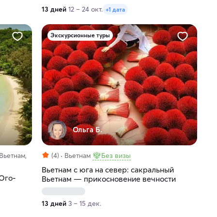
13 дней
12 – 24 окт.
+1 дата
Экскурсионные туры
Ольга Б.
Вьетнам,
(4)
Вьетнам
Без визы
Вьетнам с юга на север: сакральный
Юго-
Вьетнам — прикосновение вечности
13 дней
3 – 15 дек.