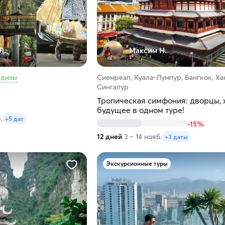
Л.
Максим H.
 визы
Сиемреап, Куала-Лумпур, Бангкок, Ха
Сингапур
Тропическая симфония: дворцы, 
будущее в одном туре!
.
+5 дат
-15%
12 дней
3 – 14 нояб.
+3 даты
Экскурсионные туры