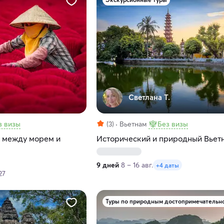
Светлана Т.
з визы
(3)
Вьетнам
Без визы
 между морем и
Исторический и природный Вьет
9 дней
8 – 16 авг.
+4 даты
27