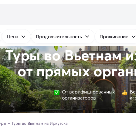
Цена
Продолжительность
Проживание
Туры во Вьетнам и
от
прямых
орган
От верифицированных
Бе
организаторов
аг
уры
Туры во Вьетнам из Иркутска