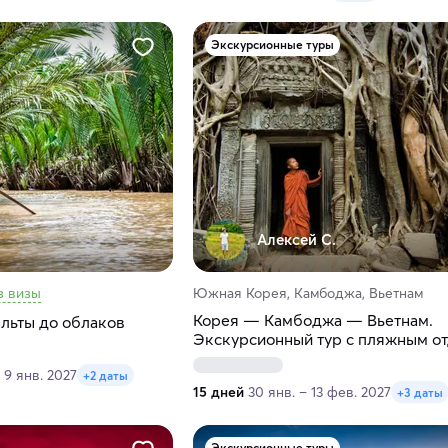
Экскурсионные туры
.
Алексей С.
з визы
Южная Корея, Камбоджа, Вьетнам
Корея — Камбоджа — Вьетнам.
ельты до облаков
Экскурсионный тур с пляжным о
 9 янв. 2027
+2 даты
15 дней
30 янв. – 13 фев. 2027
+3 даты
Экскурсионные туры