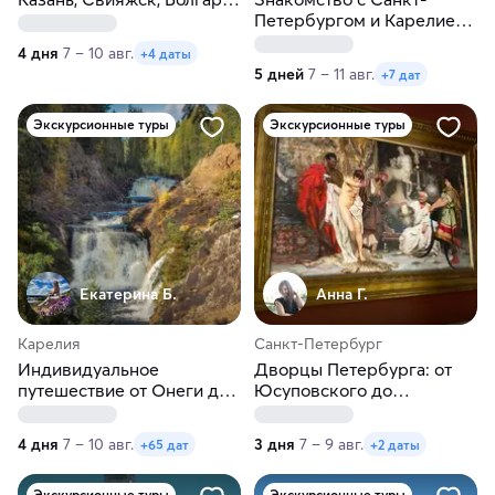
Автобусный тур из Перми
Петербургом и Карелией.
Рускеала, Кижи,
4 дня
7 – 10 авг.
+4 даты
Ладожские шхеры
5 дней
7 – 11 авг.
+7 дат
Экскурсионные туры
Экскурсионные туры
Екатерина Б.
Анна Г.
Карелия
Санкт-Петербург
Индивидуальное
Дворцы Петербурга: от
путешествие от Онеги до
Юсуповского до
Ладоги в любые даты
Шуваловского
4 дня
7 – 10 авг.
3 дня
7 – 9 авг.
+65 дат
+2 даты
Экскурсионные туры
Экскурсионные туры