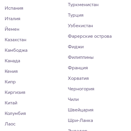
Туркменистан
Испания
Турция
Италия
Узбекистан
Йемен
Фарерские острова
Казахстан
Фиджи
Камбоджа
Филиппины
Канада
Франция
Кения
Хорватия
Кипр
Черногория
Киргизия
Чили
Китай
Швейцария
Колумбия
Шри-Ланка
Лаос
Эквадор