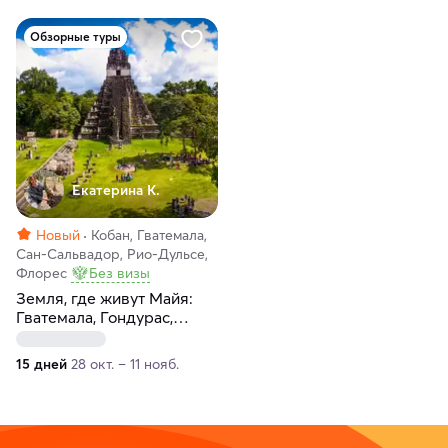
Обзорные туры
Екатерина К.
Новый
Кобан, Гватемала,
Сан-Сальвадор, Рио-Дульсе,
Флорес
Без визы
Земля, где живут Майя:
Гватемала, Гондурас,
Сальвадор со
специалистом по истории
15 дней
28 окт. – 11 нояб.
древних цивилизаций