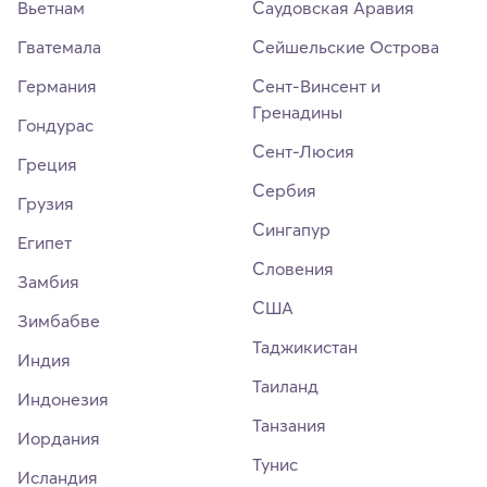
Вьетнам
Саудовская Аравия
Гватемала
Сейшельские Острова
Германия
Сент-Винсент и
Гренадины
Гондурас
Сент-Люсия
Греция
Сербия
Грузия
Сингапур
Египет
Словения
Замбия
США
Зимбабве
Таджикистан
Индия
Таиланд
Индонезия
Танзания
Иордания
Тунис
Исландия