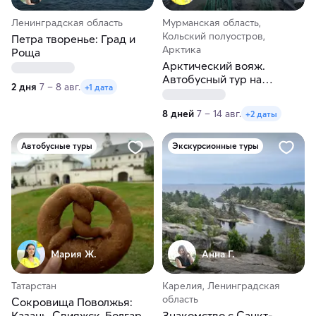
Ленинградская область
Мурманская область,
Кольский полуостров,
Петра творенье: Град и
Арктика
Роща
Арктический вояж.
Автобусный тур на
2 дня
7 – 8 авг.
+1 дата
Кольский полуостров из
Перми
8 дней
7 – 14 авг.
+2 даты
Автобусные туры
Экскурсионные туры
Мария Ж.
Анна Г.
Татарстан
Карелия, Ленинградская
область
Сокровища Поволжья:
Казань, Свияжск, Болгар.
Знакомство с Санкт-