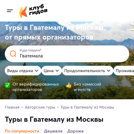
Туры в Гватемалу из Москвы
от
прямых
организаторов
Куда поедем?
Виды отдыха
Цена
Продолжительность
Прожива
От верифицированных
Без комиссий
организаторов
агентств
Главная
Авторские туры
Туры в Гватемалу из Москвы
Туры в Гватемалу из Москвы
По популярности
Дешевле
Дороже