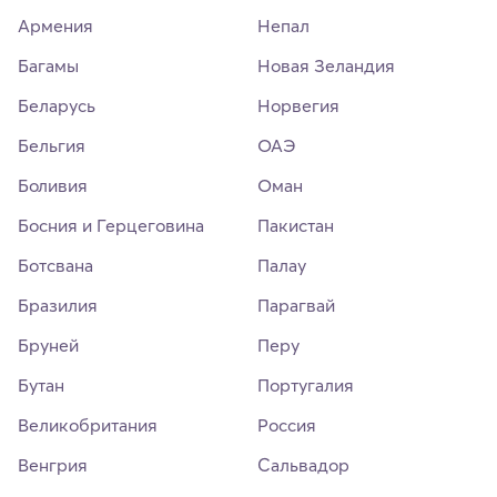
Армения
Непал
Багамы
Новая Зеландия
Беларусь
Норвегия
Бельгия
ОАЭ
Боливия
Оман
Босния и Герцеговина
Пакистан
Ботсвана
Палау
Бразилия
Парагвай
Бруней
Перу
Бутан
Португалия
Великобритания
Россия
Венгрия
Сальвадор