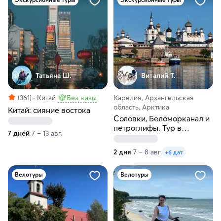
Татьяна Ш.
Виталий Т.
(361)
Китай
Без визы
Карелия, Архангельская
область, Арктика
Китай: сияние востока
Соловки, Беломорканал и
петроглифы. Тур в
7 дней
7 – 13 авг.
Карелию и Архангельскую
область
2 дня
7 – 8 авг.
+6 дат
Велотуры
Велотуры