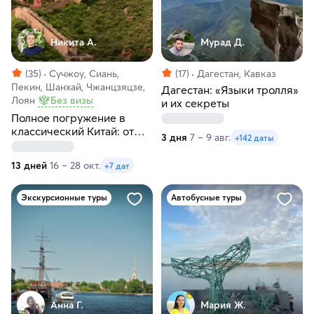
Никита А.
Мурад Д.
(35)
Сучжоу, Сиань,
(17)
Дагестан, Кавказ
Пекин, Шанхай, Чжанцзяцзе,
Дагестан: «Языки тролля»
Лоян
Без визы
и их секреты
Полное погружение в
классический Китай: от
3 дня
7 – 9 авг.
+142 даты
Пекина до Шанхая
13 дней
16 – 28 окт.
+7 дат
Экскурсионные туры
Автобусные туры
Анна Г.
Мария Ж.