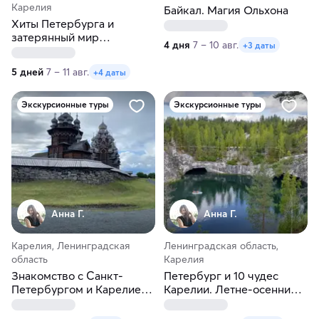
Карелия
Байкал. Магия Ольхона
Хиты Петербурга и
затерянный мир
4 дня
7 – 10 авг.
+3 даты
водопадов Карелии
5 дней
7 – 11 авг.
+4 даты
Экскурсионные туры
Экскурсионные туры
Анна Г.
Анна Г.
Карелия, Ленинградская
Ленинградская область,
область
Карелия
Знакомство с Санкт-
Петербург и 10 чудес
Петербургом и Карелией.
Карелии. Летне-осенний
Рускеала, Кижи, Валаам
тур