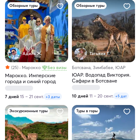
Обзорные туры
Обзорные туры
Адиль Ж.
Татьяна Т.
(25)
Марокко
Без визы
Ботсвана, Зимбабве, ЮАР
ЮАР. Водопад Виктория.
Марокко. Имперские
Сафари в Ботсване
города и синий город
10 дней
11 – 20 сент.
+5 дат
7 дней
15 – 21 сент.
+3 даты
Экскурсионные туры
Туры в горы