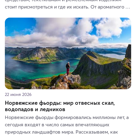
стоит присмотреться и где их искать. От ароматного 
кофе, специй и сладостей до мозаичных ламп, 
керамики и изделий из кожи на турецких рынках и в 
аутентичных лавках — в подарок близким или себе на 
память о путешествии.
22 июня 2026
Норвежские фьорды: мир отвесных скал,
водопадов и ледников
Норвежские фьорды формировались миллионы лет, а 
сегодня входят в число самых впечатляющих 
природных ландшафтов мира. Рассказываем, как 