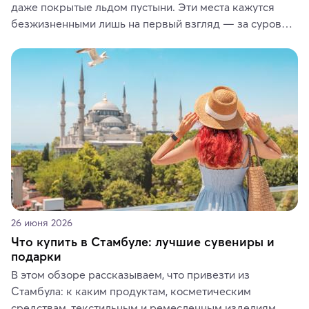
даже покрытые льдом пустыни. Эти места кажутся 
безжизненными лишь на первый взгляд — за суровой 
красотой скрываются древние культуры, редкие 
животные и маршруты, которые дарят одни из самых 
ярких впечатлений от путешествий.
26 июня 2026
Что купить в Стамбуле: лучшие сувениры и
подарки
В этом обзоре рассказываем, что привезти из 
Стамбула: к каким продуктам, косметическим 
средствам, текстильным и ремесленным изделиям 