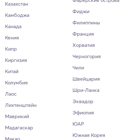
Фарерские острова
Казахстан
Фиджи
Камбоджа
Филиппины
Канада
Франция
Кения
Хорватия
Кипр
Черногория
Киргизия
Чили
Китай
Швейцария
Колумбия
Шри-Ланка
Лаос
Эквадор
Лихтенштейн
Эфиопия
Маврикий
ЮАР
Мадагаскар
Южная Корея
Макао