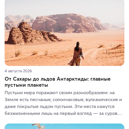
4 августа 2026
От Сахары до льдов Антарктиды: главные
пустыни планеты
Пустыни мира поражают своим разнообразием: на 
Земле есть песчаные, солончаковые, вулканические и 
даже покрытые льдом пустыни. Эти места кажутся 
безжизненными лишь на первый взгляд — за суровой 
красотой скрываются древние культуры, редкие 
животные и маршруты, которые дарят одни из самых 