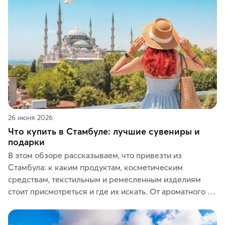
ярких впечатлений от путешествий.
26 июня 2026
Что купить в Стамбуле: лучшие сувениры и
подарки
В этом обзоре рассказываем, что привезти из 
Стамбула: к каким продуктам, косметическим 
средствам, текстильным и ремесленным изделиям 
стоит присмотреться и где их искать. От ароматного 
кофе, специй и сладостей до мозаичных ламп, 
керамики и изделий из кожи на турецких рынках и в 