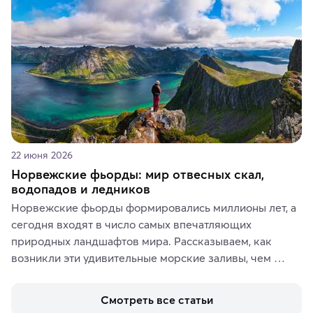
аутентичных лавках — в подарок близким или себе на 
память о путешествии.
22 июня 2026
Норвежские фьорды: мир отвесных скал,
водопадов и ледников
Норвежские фьорды формировались миллионы лет, а 
сегодня входят в число самых впечатляющих 
природных ландшафтов мира. Рассказываем, как 
возникли эти удивительные морские заливы, чем 
знаменит «Король фьордов», где находятся самые 
живописные смотровые площадки и какие точки 
Смотреть все статьи
включить в маршрут по Норвегии.