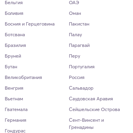
Бельгия
ОАЭ
Боливия
Оман
Босния и Герцеговина
Пакистан
Ботсвана
Палау
Бразилия
Парагвай
Бруней
Перу
Бутан
Португалия
Великобритания
Россия
Венгрия
Сальвадор
Вьетнам
Саудовская Аравия
Гватемала
Сейшельские Острова
Германия
Сент-Винсент и
Гренадины
Гондурас