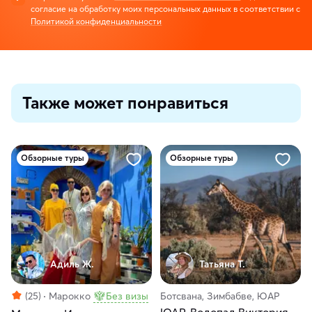
согласие на обработку моих персональных данных в соответствии с
Политикой конфиденциальности
Также может понравиться
Обзорные туры
Обзорные туры
Адиль Ж.
Татьяна Т.
(25)
Марокко
Без визы
Ботсвана, Зимбабве, ЮАР
ЮАР. Водопад Виктория.