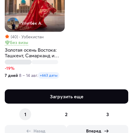
Улугбек А.
(40)
Узбекистан
Без визы
Золотая осень Востока:
Ташкент, Самарканд и
Бухара
-19%
7 дней
8 – 14 авг.
+663 даты
Загрузить еще
1
2
3
Назад
Вперед