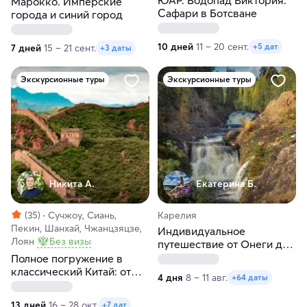
Марокко. Имперские
Сафари в Ботсване
города и синий город
10 дней
11 – 20 сент.
+5 дат
7 дней
15 – 21 сент.
+3 даты
Экскурсионные туры
Экскурсионные туры
Никита А.
Екатерина Б.
(35)
Сучжоу, Сиань,
Карелия
Пекин, Шанхай, Чжанцзяцзе,
Индивидуальное
Лоян
Без визы
путешествие от Онеги до
Ладоги в любые даты
Полное погружение в
классический Китай: от
4 дня
8 – 11 авг.
+64 даты
Пекина до Шанхая
13 дней
16 – 28 окт.
+7 дат