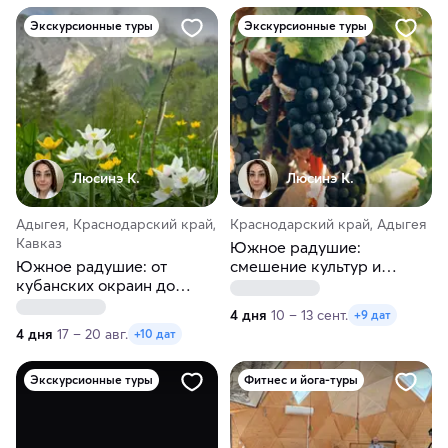
Экскурсионные туры
Экскурсионные туры
Люсинэ К.
Люсинэ К.
Адыгея, Краснодарский край,
Краснодарский край, Адыгея
Кавказ
Южное радушие:
Южное радушие: от
смешение культур и
кубанских окраин до
религий
горных вершин
4 дня
10 – 13 сент.
+9 дат
4 дня
17 – 20 авг.
+10 дат
Экскурсионные туры
Фитнес и йога-туры