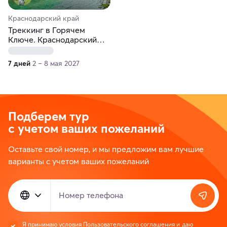
Краснодарский край
Треккинг в Горячем
Ключе. Краснодарский
край
7 дней
2 – 8 мая 2027
Подберем тур
с учетом ваших пожеланий
Оставьте свой номер, и мы предложим вам лучшие
варианты с учетом ваших пожеланий
Номер телефона
Я принимаю условия
Пользовательского соглашения
и даю