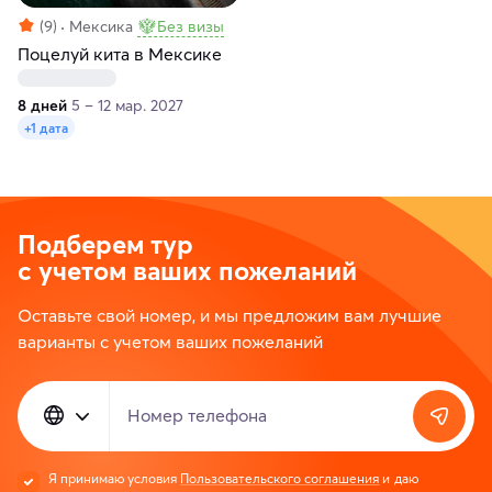
(9)
Мексика
Без визы
Поцелуй кита в Мексике
8 дней
5 – 12 мар. 2027
+1 дата
Подберем тур
с учетом ваших пожеланий
Оставьте свой номер, и мы предложим вам лучшие
варианты с учетом ваших пожеланий
Номер телефона
Я принимаю условия
Пользовательского соглашения
и даю