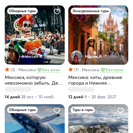
Обзорные туры
Экскурсионные туры
Алексей К.
Мария Р.
(3)
Мексика
Без визы
(7)
Мексика
Без визы
Мексика, которую
Мексика: киты, древние
невозможно забыть. День
города и Нижняя
мёртвых
Калифорния
14 дней
28 окт. – 10 нояб.
12 дней
9 – 20 фев. 2027
Обзорные туры
Туры в горы