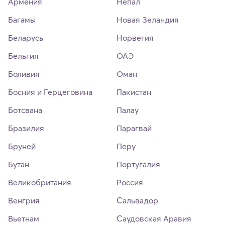
Армения
Непал
Багамы
Новая Зеландия
Беларусь
Норвегия
Бельгия
ОАЭ
Боливия
Оман
Босния и Герцеговина
Пакистан
Ботсвана
Палау
Бразилия
Парагвай
Бруней
Перу
Бутан
Португалия
Великобритания
Россия
Венгрия
Сальвадор
Вьетнам
Саудовская Аравия