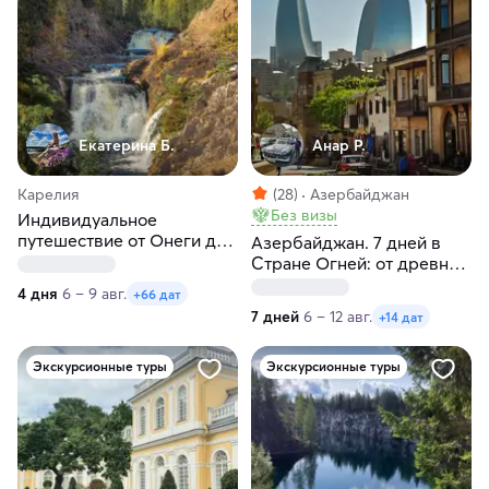
Екатерина Б.
Анар Р.
Карелия
(28)
Азербайджан
Без визы
Индивидуальное
путешествие от Онеги до
Азербайджан. 7 дней в
Ладоги в любые даты
Стране Огней: от древних
крепостей к водопадам
4 дня
6 – 9 авг.
+66 дат
Кавказа и винодельни
7 дней
6 – 12 авг.
+14 дат
Экскурсионные туры
Экскурсионные туры