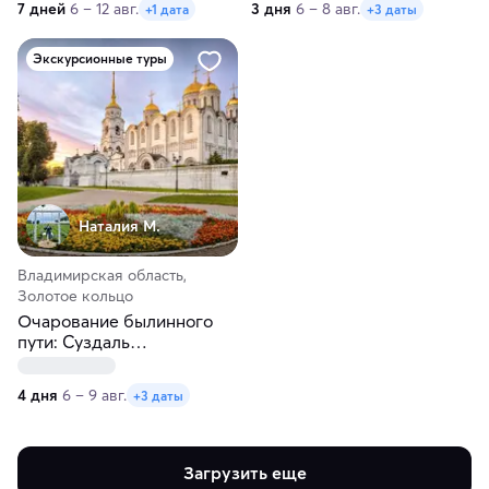
7 дней
6 – 12 авг.
3 дня
6 – 8 авг.
+1 дата
+3 даты
Экскурсионные туры
Наталия М.
Владимирская область,
Золотое кольцо
Очарование былинного
пути: Суздаль
— Владимир — Муром —
Ретропоезд в Гусь-
4 дня
6 – 9 авг.
+3 даты
Хрустальный
Загрузить еще