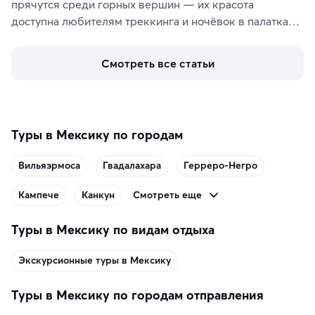
прячутся среди горных вершин — их красота 
доступна любителям треккинга и ночёвок в палатках. 
А тем, кто ищет чего-то необыкновенного, стоит 
увидеть солёные озёра с их фантастическими 
Смотреть все статьи
пейзажами.
Туры в Мексику по городам
Вильяэрмоса
Гвадалахара
Герреро-Негро
Смотреть еще
Кампече
Канкун
Туры в Мексику по видам отдыха
Экскурсионные туры в Мексику
Туры в Мексику по городам отправления