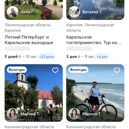
Анна Г.
Виталий Т.
Ленинградская область,
Карелия, Ленинградская
Карелия
область
Летний Петербург и
Карельское
Карельские выходные
гостеприимство. Тур из
Санкт-Петербурга
5 дней
6 – 10 авг.
3 дня
6 – 8 авг.
+32 даты
+6 дат
Велотуры
Велотуры
Марина Т.
Марина Т.
Калининградская область
Калининградская область