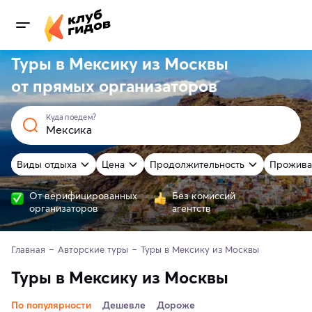
Туры в Мексику из Москвы
от
прямых
организаторов
Куда поедем?
Виды отдыха
Цена
Продолжительность
Прожива
От верифицированных
Без комиссий
организаторов
агентств
Главная
Авторские туры
Туры в Мексику из Москвы
Туры в Мексику из Москвы
По популярности
Дешевле
Дороже