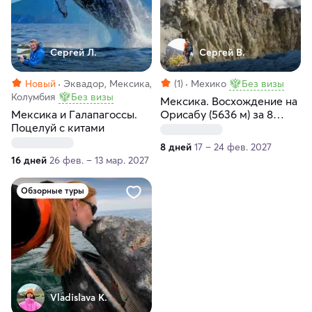
Сергей Л.
Сергей В.
Новый
Эквадор, Мексика,
(1)
Мехико
Без визы
Колумбия
Без визы
Мексика. Восхождение на
Мексика и Галапагоссы.
Орисабу (5636 м) за 8
Поцелуй с китами
дней
8 дней
17 – 24 фев. 2027
16 дней
26 фев. – 13 мар. 2027
Обзорные туры
Vladislava K.