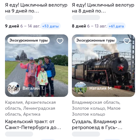
Я еду! Цикличный велотур
Я еду! Цикличный велотур
на 9 дней по
на 8 дней по
Калининградской области
Калининградской области
9 дней
6 – 14 авг.
8 дней
6 – 13 авг.
+53 даты
+61 дата
Экскурсионные туры
Экскурсионные туры
Виталий Т.
Наталия М.
Карелия, Архангельская
Владимирская область,
область, Ленинградская
Золотое кольцо, Малое
область, Арктика
Золотое кольцо
Карельский тракт: от
Суздаль, Владимир и
Санкт-Петербурга до
ретропоезд в Гусь-
Соловков
Хрустальный