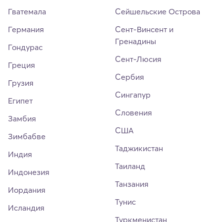
Гватемала
Сейшельские Острова
Германия
Сент-Винсент и
Гренадины
Гондурас
Сент-Люсия
Греция
Сербия
Грузия
Сингапур
Египет
Словения
Замбия
США
Зимбабве
Таджикистан
Индия
Таиланд
Индонезия
Танзания
Иордания
Тунис
Исландия
Туркменистан