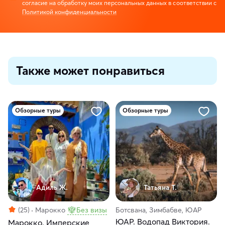
согласие на обработку моих персональных данных в соответствии с
Политикой конфиденциальности
Также может понравиться
Обзорные туры
Обзорные туры
Адиль Ж.
Татьяна Т.
(25)
Марокко
Без визы
Ботсвана, Зимбабве, ЮАР
ЮАР. Водопад Виктория.
Марокко. Имперские