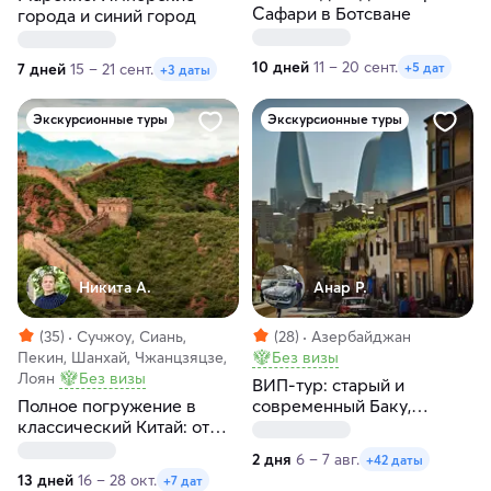
Сафари в Ботсване
города и синий город
10 дней
11 – 20 сент.
+5 дат
7 дней
15 – 21 сент.
+3 даты
Экскурсионные туры
Экскурсионные туры
Никита А.
Анар Р.
(35)
Сучжоу, Сиань,
(28)
Азербайджан
Пекин, Шанхай, Чжанцзяцзе,
Без визы
Лоян
Без визы
ВИП-тур: старый и
Полное погружение в
современный Баку,
классический Китай: от
Розовое озеро, Агатовые
Пекина до Шанхая
горы и Бешбармаг
2 дня
6 – 7 авг.
+42 даты
13 дней
16 – 28 окт.
+7 дат