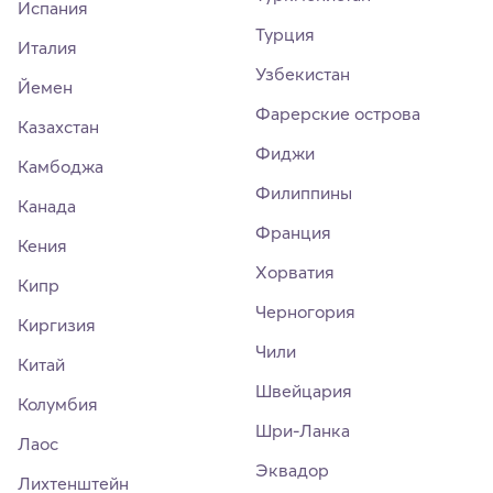
Испания
Турция
Италия
Узбекистан
Йемен
Фарерские острова
Казахстан
Фиджи
Камбоджа
Филиппины
Канада
Франция
Кения
Хорватия
Кипр
Черногория
Киргизия
Чили
Китай
Швейцария
Колумбия
Шри-Ланка
Лаос
Эквадор
Лихтенштейн