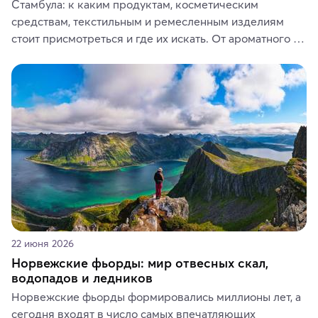
Стамбула: к каким продуктам, косметическим 
средствам, текстильным и ремесленным изделиям 
стоит присмотреться и где их искать. От ароматного 
кофе, специй и сладостей до мозаичных ламп, 
керамики и изделий из кожи на турецких рынках и в 
аутентичных лавках — в подарок близким или себе на 
память о путешествии.
22 июня 2026
Норвежские фьорды: мир отвесных скал,
водопадов и ледников
Норвежские фьорды формировались миллионы лет, а 
сегодня входят в число самых впечатляющих 