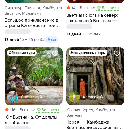
Сингапур, Таиланд, Камбоджа,
(4)
Вьетнам
Без визы
Вьетнам, Малайзия
Вьетнам с юга на север:
Большое приключение в
сакральный Вьетнам —
страны Юго-Восточной
прикосновение вечности
Азии
13 дней
3 – 15 дек.
12 дней
15 – 26 нояб.
+9 дат
Обзорные туры
Экскурсионные туры
Светлана Х.
Алексей С.
(16)
Вьетнам
Без визы
Южная Корея, Камбоджа,
Вьетнам
Юг Вьетнама. От дельты
Корея — Камбоджа —
до облаков
Вьетнам. Экскурсионный