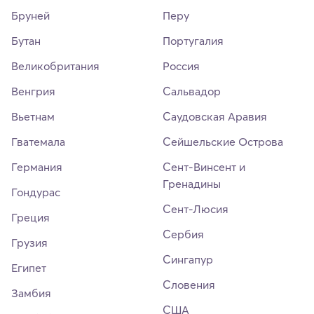
Бруней
Перу
Бутан
Португалия
Великобритания
Россия
Венгрия
Сальвадор
Вьетнам
Саудовская Аравия
Гватемала
Сейшельские Острова
Германия
Сент-Винсент и
Гренадины
Гондурас
Сент-Люсия
Греция
Сербия
Грузия
Сингапур
Египет
Словения
Замбия
США