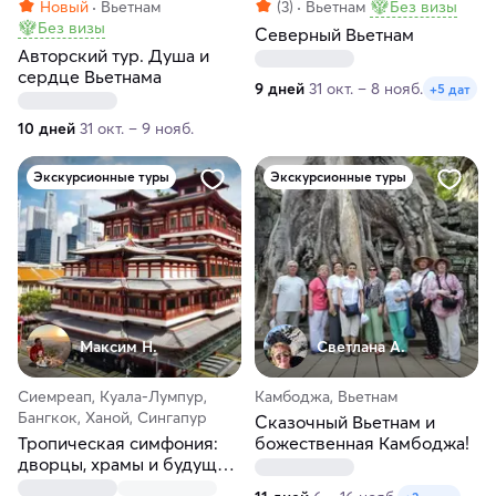
Новый
Вьетнам
(3)
Вьетнам
Без визы
Без визы
Северный Вьетнам
Авторский тур. Душа и
сердце Вьетнама
9 дней
31 окт. – 8 нояб.
+5 дат
10 дней
31 окт. – 9 нояб.
Экскурсионные туры
Экскурсионные туры
Максим H.
Светлана А.
Сиемреап, Куала-Лумпур,
Камбоджа, Вьетнам
Бангкок, Ханой, Сингапур
Сказочный Вьетнам и
Тропическая симфония:
божественная Камбоджа!
дворцы, храмы и будущее
в одном туре!