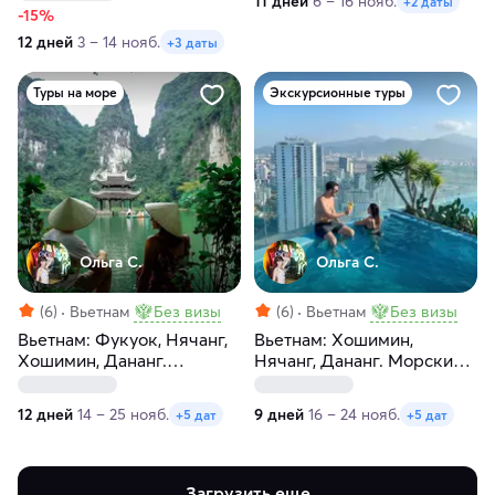
11 дней
6 – 16 нояб.
+2 даты
-15%
12 дней
3 – 14 нояб.
+3 даты
Туры на море
Экскурсионные туры
Ольга С.
Ольга С.
(6)
Вьетнам
Без визы
(6)
Вьетнам
Без визы
Вьетнам: Фукуок, Нячанг,
Вьетнам: Хошимин,
Хошимин, Дананг.
Нячанг, Дананг. Морские
Морские премиум-
премиум-прогулки
прогулки! 12 дней
12 дней
14 – 25 нояб.
9 дней
16 – 24 нояб.
+5 дат
+5 дат
Загрузить еще