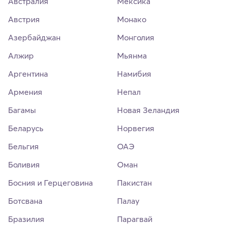
Австралия
Мексика
Австрия
Монако
Азербайджан
Монголия
Алжир
Мьянма
Аргентина
Намибия
Армения
Непал
Багамы
Новая Зеландия
Беларусь
Норвегия
Бельгия
ОАЭ
Боливия
Оман
Босния и Герцеговина
Пакистан
Ботсвана
Палау
Бразилия
Парагвай