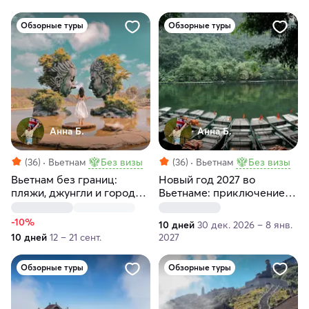
Обзорные туры
Обзорные туры
Анна Б.
Анна Б.
(36)
Вьетнам
Без визы
(36)
Вьетнам
Без визы
Вьетнам без границ:
Новый год 2027 во
пляжи, джунгли и города.
Вьетнаме: приключение
10 дней ярких
для тех, кто ищет
впечатлений
настоящие эмоции
-10%
10 дней
30 дек. 2026 – 8 янв.
10 дней
12 – 21 сент.
2027
Обзорные туры
Обзорные туры