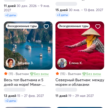
тур с пляжным отдыхом
11 дней
30 дек. 2026 – 9 янв.
15 дней
30 янв. – 13 фев. 2027
2027
+3 даты
+2 даты
Экскурсионные туры
Экскурсионные туры
Татьяна З.
Елена К.
(11)
Вьетнам
Без визы
(15)
Вьетнам
Без визы
Весь топ Вьетнама и 5
Северный Вьетнам: между
дней на море! Мини-
морем и облаками
группа 5 человек
13 дней
15 – 27 фев. 2027
11 дней
19 – 29 мая 2027
+2 даты