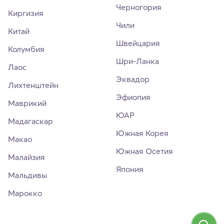
Черногория
Киргизия
Чили
Китай
Швейцария
Колумбия
Шри-Ланка
Лаос
Эквадор
Лихтенштейн
Эфиопия
Маврикий
ЮАР
Мадагаскар
Южная Корея
Макао
Южная Осетия
Малайзия
Япония
Мальдивы
Марокко