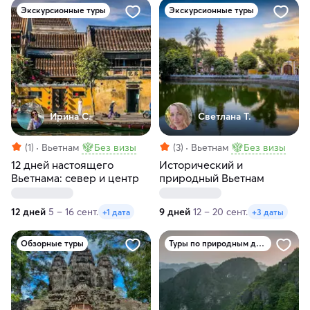
Экскурсионные туры
Экскурсионные туры
Ирина С.
Светлана Т.
(1)
Вьетнам
Без визы
(3)
Вьетнам
Без визы
12 дней настоящего
Исторический и
Вьетнама: север и центр
природный Вьетнам
12 дней
5 – 16 сент.
9 дней
12 – 20 сент.
+1 дата
+3 даты
Обзорные туры
Туры по природным достопримечательностям