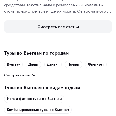
средствам, текстильным и ремесленным изделиям 
стоит присмотреться и где их искать. От ароматного 
кофе, специй и сладостей до мозаичных ламп, 
керамики и изделий из кожи на турецких рынках и в 
Смотреть все статьи
аутентичных лавках — в подарок близким или себе на 
память о путешествии.
Туры во Вьетнам по городам
Вунгтау
Далат
Дананг
Нячанг
Фантхьет
Смотреть еще
Туры во Вьетнам по видам отдыха
Йога и фитнес туры во Вьетнам
Комбинированные туры во Вьетнам