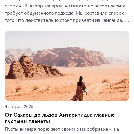
огромный выбор товаров, но богатство ассортимента 
требует обдуманного подхода. Мы составили список 
того, что действительно стоит привезти из Таиланда. 
Вы можете выбрать сладости, фрукты, косметические 
средства, одежду, украшения, предметы интерьера 
или сувениры, а мы расскажем, чем они интересны и 
где их купить.
4 августа 2026
От Сахары до льдов Антарктиды: главные
пустыни планеты
Пустыни мира поражают своим разнообразием: на 