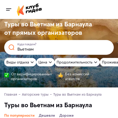
Туры во Вьетнам из Барнаула
от
прямых
организаторов
Куда поедем?
Виды отдыха
Цена
Продолжительность
Прожива
От верифицированных
Без комиссий
организаторов
агентств
Главная
Авторские туры
Туры во Вьетнам из Барнаула
Туры во Вьетнам из Барнаула
По популярности
Дешевле
Дороже