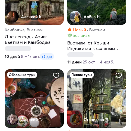
Алексей К.
Алёна Н.
Камбоджа, Вьетнам
Новый
Вьетнам
Без визы
Две легенды Азии:
Вьетнам и Камбоджа
Вьетнам: от Крыши
Индокитая к солёным
берегам
10 дней
8 – 17 окт.
+5 дат
11 дней
25 окт. – 4 нояб.
Обзорные туры
Пешие туры
Алексей Т.
Станислав Л.