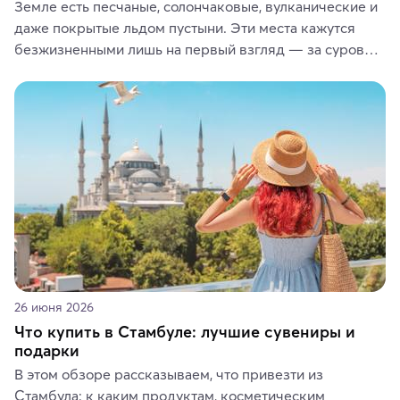
Земле есть песчаные, солончаковые, вулканические и 
даже покрытые льдом пустыни. Эти места кажутся 
безжизненными лишь на первый взгляд — за суровой 
красотой скрываются древние культуры, редкие 
животные и маршруты, которые дарят одни из самых 
ярких впечатлений от путешествий.
26 июня 2026
Что купить в Стамбуле: лучшие сувениры и
подарки
В этом обзоре рассказываем, что привезти из 
Стамбула: к каким продуктам, косметическим 