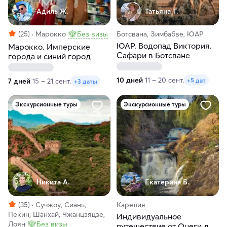
Адиль Ж.
Татьяна Т.
(25)
Марокко
Без визы
Ботсвана, Зимбабве, ЮАР
ЮАР. Водопад Виктория.
Марокко. Имперские
Сафари в Ботсване
города и синий город
10 дней
11 – 20 сент.
+5 дат
7 дней
15 – 21 сент.
+3 даты
Экскурсионные туры
Экскурсионные туры
Никита А.
Екатерина Б.
(35)
Сучжоу, Сиань,
Карелия
Пекин, Шанхай, Чжанцзяцзе,
Индивидуальное
Лоян
Без визы
путешествие от Онеги до