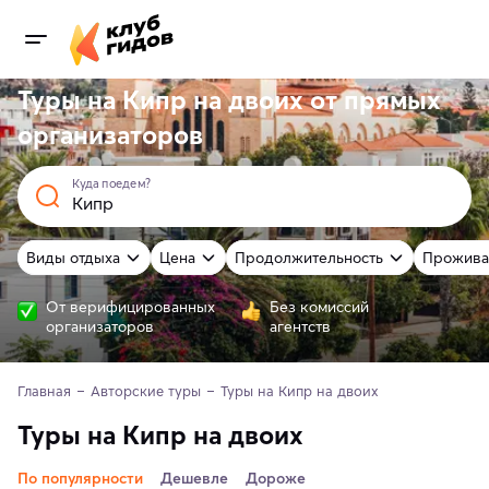
Туры на Кипр на двоих от
прямых
организаторов
Куда поедем?
Виды отдыха
Цена
Продолжительность
Прожива
От верифицированных
Без комиссий
организаторов
агентств
Главная
Авторские туры
Туры на Кипр на двоих 
Туры на Кипр на двоих
По популярности
Дешевле
Дороже