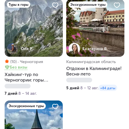
Туры в горы
Экскурсионные туры
Оля Р.
Екатерина Я.
(10)
Черногория
Калининградская область
Без визы
Отдохни в Калининграде!
Весна-лето
Хайкинг-тур по
Черногории: горы
Дурмитора и Проклетия,
5 дней
8 – 12 авг.
+84 даты
средневековые города и
7 дней
8 – 14 авг.
море
Экскурсионные туры