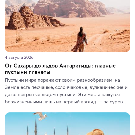
4 августа 2026
От Сахары до льдов Антарктиды: главные
пустыни планеты
Пустыни мира поражают своим разнообразием: на 
Земле есть песчаные, солончаковые, вулканические и 
даже покрытые льдом пустыни. Эти места кажутся 
безжизненными лишь на первый взгляд — за суровой 
красотой скрываются древние культуры, редкие 
животные и маршруты, которые дарят одни из самых 
ярких впечатлений от путешествий.