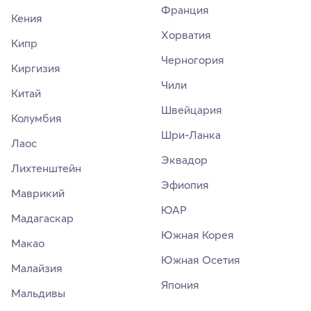
Франция
Кения
Хорватия
Кипр
Черногория
Киргизия
Чили
Китай
Швейцария
Колумбия
Шри-Ланка
Лаос
Эквадор
Лихтенштейн
Эфиопия
Маврикий
ЮАР
Мадагаскар
Южная Корея
Макао
Южная Осетия
Малайзия
Япония
Мальдивы