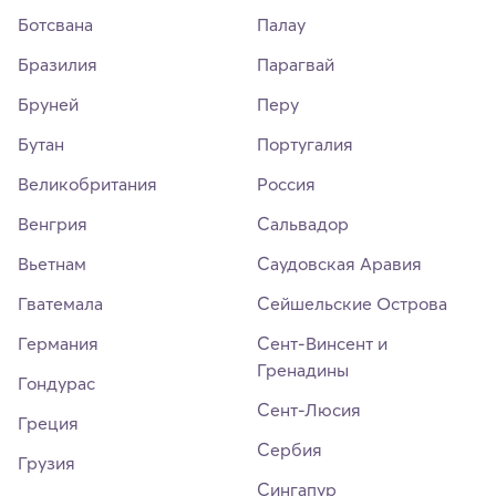
Ботсвана
Палау
Бразилия
Парагвай
Бруней
Перу
Бутан
Португалия
Великобритания
Россия
Венгрия
Сальвадор
Вьетнам
Саудовская Аравия
Гватемала
Сейшельские Острова
Германия
Сент-Винсент и
Гренадины
Гондурас
Сент-Люсия
Греция
Сербия
Грузия
Сингапур