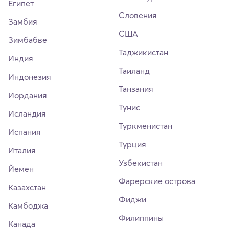
Египет
Словения
Замбия
США
Зимбабве
Таджикистан
Индия
Таиланд
Индонезия
Танзания
Иордания
Тунис
Исландия
Туркменистан
Испания
Турция
Италия
Узбекистан
Йемен
Фарерские острова
Казахстан
Фиджи
Камбоджа
Филиппины
Канада