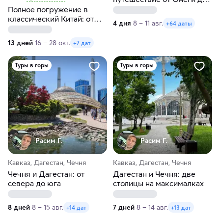
Ладоги в любые даты
Полное погружение в
классический Китай: от
4 дня
8 – 11 авг.
+64 даты
Пекина до Шанхая
13 дней
16 – 28 окт.
+7 дат
Туры в горы
Туры в горы
Расим Г.
Расим Г.
Кавказ, Дагестан, Чечня
Кавказ, Дагестан, Чечня
Чечня и Дагестан: от
Дагестан и Чечня: две
севера до юга
столицы на максималках
8 дней
8 – 15 авг.
7 дней
8 – 14 авг.
+14 дат
+13 дат