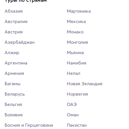
Абхазия
Мартиника
Австралия
Мексика
Австрия
Монако
Азербайджан
Монголия
Алжир
Мьянма
Аргентина
Намибия
Армения
Непал
Багамы
Новая Зеландия
Беларусь
Норвегия
Бельгия
ОАЭ
Боливия
Оман
Босния и Герцеговина
Пакистан