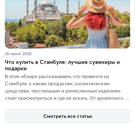
26 июня 2026
Что купить в Стамбуле: лучшие сувениры и
подарки
В этом обзоре рассказываем, что привезти из 
Стамбула: к каким продуктам, косметическим 
средствам, текстильным и ремесленным изделиям 
стоит присмотреться и где их искать. От ароматного 
кофе, специй и сладостей до мозаичных ламп, 
керамики и изделий из кожи на турецких рынках и в 
Смотреть все статьи
аутентичных лавках — в подарок близким или себе на 
память о путешествии.