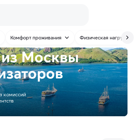
Комфорт проживания
Физическая нагрузка
 из Москвы
изаторов
з комиссий
ентств