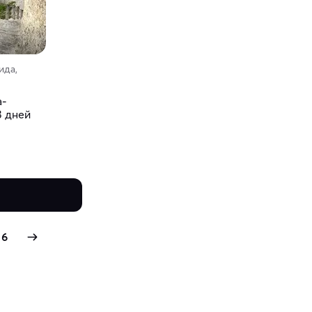
ида,
а-
3 дней
6