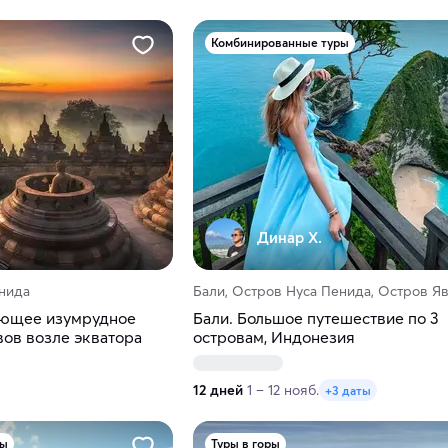
Комбинированные туры
Динар Х.
енида
Бали, Остров Нуса Пенида, Остров Я
ающее изумрудное
Бали. Большое путешествие по 3
вов возле экватора
островам, Индонезия
12 дней
1 – 12 нояб.
+3 даты
ры
Туры в горы