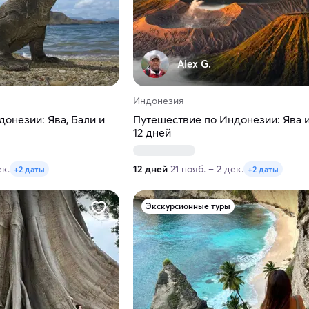
Alex G.
Индонезия
онезии: Ява, Бали и
Путешествие по Индонезии: Ява и
12 дней
ек.
12 дней
21 нояб. – 2 дек.
+2 даты
+2 даты
Экскурсионные туры