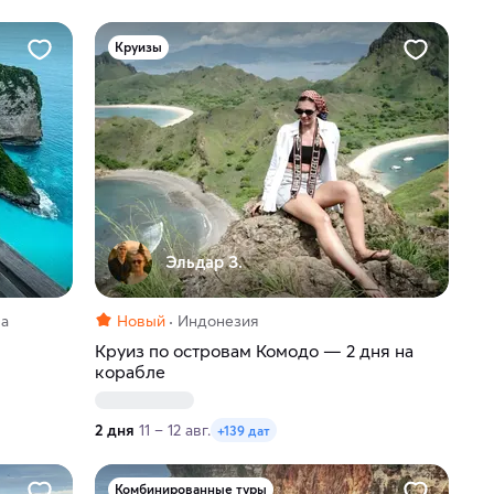
Круизы
Эльдар З.
ва
Новый
Индонезия
Круиз по островам Комодо — 2 дня на
корабле
2 дня
11 – 12 авг.
+139 дат
Комбинированные туры