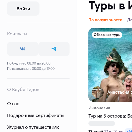
Туры в
Войти
По популярности
Д
Контакты
Обзорные туры
По будням с 08:00 до 20:00
По выходным с 08:00 до 19:00
О Клубе Гидов
Анастасия У
О нас
Индонезия
Подарочные сертификаты
Тур на 3 острова: Б
Журнал о путешествиях
12 дней
12 – 23 авг.
+26