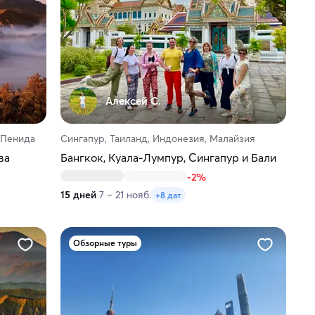
Алексей С.
 Пенида
Сингапур, Таиланд, Индонезия, Малайзия
ва
Бангкок, Куала-Лумпур, Сингапур и Бали
-2%
15 дней
7 – 21 нояб.
+8 дат
Обзорные туры