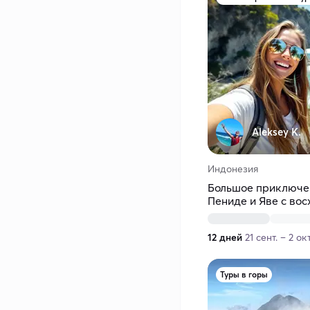
Aleksey K.
Индонезия
Большое приключен
Пениде и Яве с во
12 дней
21 сент. – 2 окт
Туры в горы