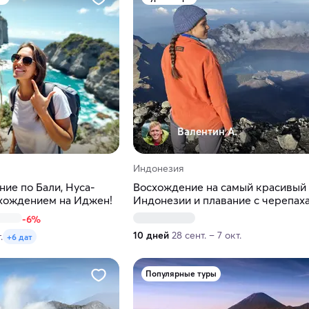
Валентин А.
Индонезия
ие по Бали, Нуса-
Восхождение на самый красивый 
схождением на Иджен!
Индонезии и плавание с черепах
островах Гили
-6%
10 дней
28 сент. – 7 окт.
.
+6 дат
Популярные туры