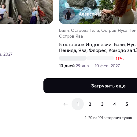
Алексей К.
Бали, Острова Гили, Остров Нуса Пен
Остров Ява
5 островов Индонезии: Бали, Нус
Пенида, Ява, Флорес, Комодо за 1
в. 2027
-11%
13 дней
29 янв. – 10 фев. 2027
Загрузить еще
1
2
3
4
5
1–20 из 101 авторских туров