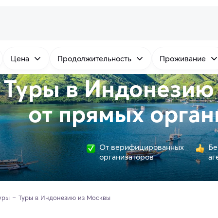
Цена
Продолжительность
Проживание
Туры в Индонезию
от
прямых
орган
От верифицированных
Бе
организаторов
аг
уры
Туры в Индонезию из Москвы