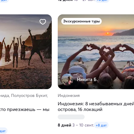
Экскурсионные туры
Никита Б.
нида, Полуостров Букит,
Индонезия
Индонезия: 8 незабываемых дней
сто приезжаешь — мы
острова, 16 локаций
8 дней
3 – 10 сент.
+8 дат
 дат