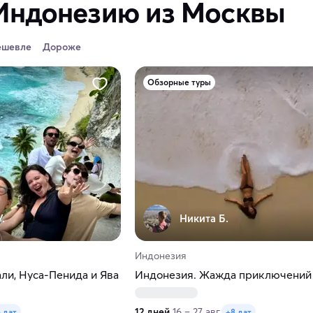
 Индонезию из Москвы
ешевле
Дороже
Обзорные туры
.
Никита Б.
Индонезия
али, Нуса-Пенида и Ява
Индонезия. Жажда приключений
12 дней
16 – 27 авг.
 дат
+8 дат