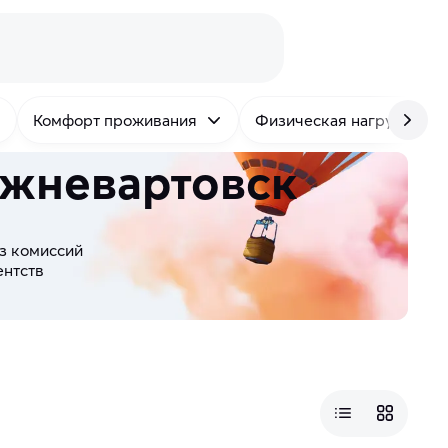
Комфорт проживания
Физическая нагрузка
ижневартовск
з комиссий
ентств