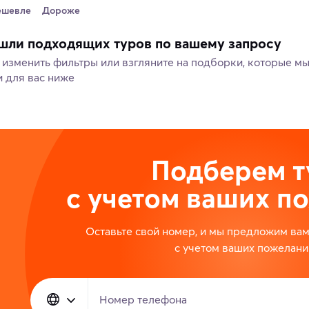
ешевле
Дороже
шли подходящих туров по вашему запросу
изменить фильтры или взгляните на подборки, которые м
 для вас ниже
Подберем т
с учетом ваших п
Оставьте свой номер, и мы предложим ва
с учетом ваших пожелани
Номер телефона