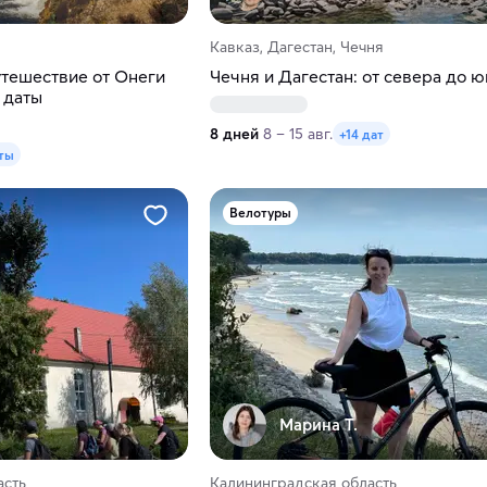
Кавказ, Дагестан, Чечня
тешествие от Онеги
Чечня и Дагестан: от севера до ю
 даты
8 дней
8 – 15 авг.
+14 дат
ты
Велотуры
Марина Т.
асть
Калининградская область