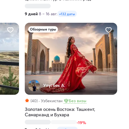
9 дней
8 – 16 авг.
+132 даты
Обзорные туры
Улугбек А.
(40)
Узбекистан
Без визы
Золотая осень Востока: Ташкент,
Самарканд и Бухара
-19%