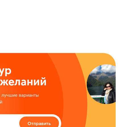
ы
ур
ожеланий
м лучшие варианты
й
Отправить