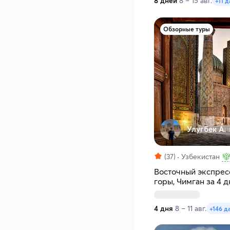
8 дней
8 – 15 авг.
+11 д
Обзорные туры
Улугбек А.
(37)
Узбекистан
Восточный экспресс
горы, Чимган за 4 д
4 дня
8 – 11 авг.
+146 д