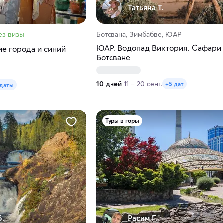
Татьяна Т.
ез визы
Ботсвана, Зимбабве, ЮАР
ЮАР. Водопад Виктория. Сафари
е города и синий
Ботсване
10 дней
11 – 20 сент.
+5 дат
 даты
Туры в горы
Б.
Расим Г.