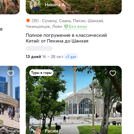
Никита А.
(35)
Сучжоу, Сиань, Пекин, Шанхай,
Чжанцзяцзе, Лоян
Без визы
 в
Полное погружение в классический
Китай: от Пекина до Шанхая
13 дней
16 – 28 окт.
+7 дат
Туры в горы
Расим Г.