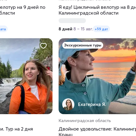
елотур на 9 дней по
Я еду! Цикличный велотур на 8 д
бласти
Калининградской области
8 дней
8 – 15 авг.
дата
+59 дат
Экскурсионные туры
Екатерина Я.
Калининградская область
. Тур на 2 дня
Двойное удовольствие: Калининг
Кранц