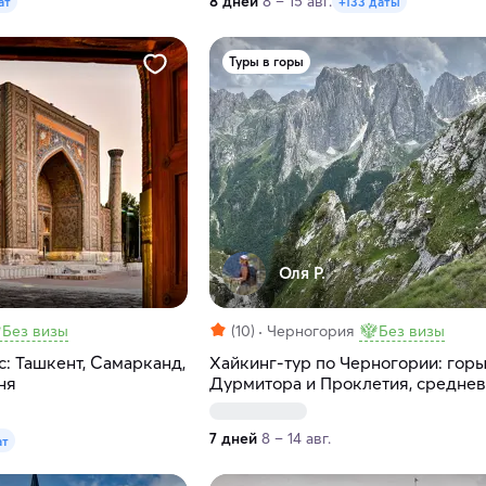
8 дней
8 – 15 авг.
ат
+133 даты
Туры в горы
Оля Р.
Без визы
(10)
Черногория
Без визы
: Ташкент, Самарканд,
Хайкинг-тур по Черногории: гор
ня
Дурмитора и Проклетия, средне
города и море
7 дней
8 – 14 авг.
ат