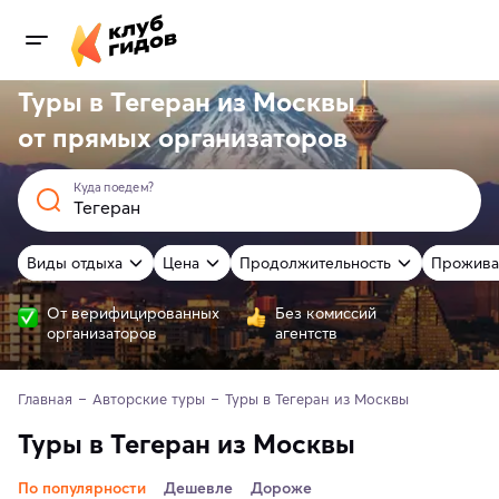
Туры в Тегеран из Москвы
от
прямых
организаторов
Куда поедем?
Виды отдыха
Цена
Продолжительность
Прожива
От верифицированных
Без комиссий
организаторов
агентств
Главная
Авторские туры
Туры в Тегеран из Москвы
Туры в Тегеран из Москвы
По популярности
Дешевле
Дороже