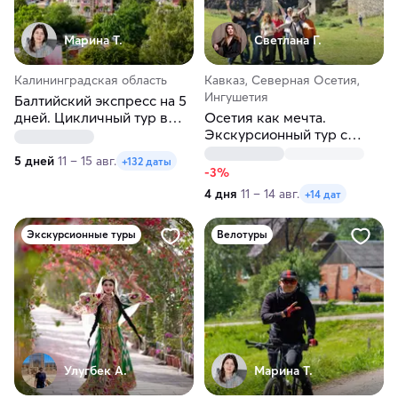
Марина Т.
Светлана Г.
Калининградская область
Кавказ, Северная Осетия,
Ингушетия
Балтийский экспресс на 5
дней. Цикличный тур в
Осетия как мечта.
Калининград
Экскурсионный тур с
посещением Ингушетии
5 дней
11 – 15 авг.
+132 даты
-3%
4 дня
11 – 14 авг.
+14 дат
Экскурсионные туры
Велотуры
Улугбек А.
Марина Т.