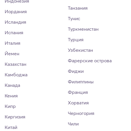
Индонезия
Танзания
Иордания
Тунис
Исландия
Туркменистан
Испания
Турция
Италия
Узбекистан
Йемен
Фарерские острова
Казахстан
Фиджи
Камбоджа
Филиппины
Канада
Франция
Кения
Хорватия
Кипр
Черногория
Киргизия
Чили
Китай