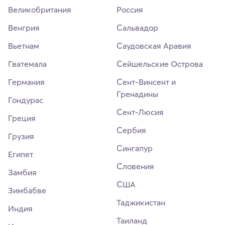
Великобритания
Россия
Венгрия
Сальвадор
Вьетнам
Саудовская Аравия
Гватемала
Сейшельские Острова
Германия
Сент-Винсент и
Гренадины
Гондурас
Сент-Люсия
Греция
Сербия
Грузия
Сингапур
Египет
Словения
Замбия
США
Зимбабве
Таджикистан
Индия
Таиланд