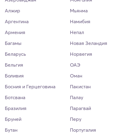
Алжир
Мьянма
Аргентина
Намибия
Армения
Непал
Багамы
Новая Зеландия
Беларусь
Норвегия
Бельгия
ОАЭ
Боливия
Оман
Босния и Герцеговина
Пакистан
Ботсвана
Палау
Бразилия
Парагвай
Бруней
Перу
Бутан
Португалия