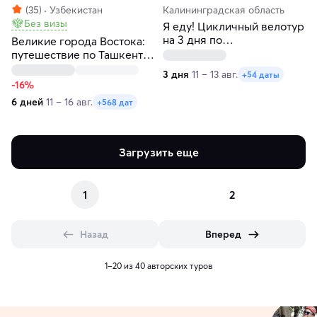
(35)
Узбекистан
Калининградская область
Без визы
Я еду! Цикличный велотур
на 3 дня по
Великие города Востока:
Калининградской области
путешествие по Ташкенту,
Самарканду и Бухаре за 6
3 дня
11 – 13 авг.
+54 даты
дней
-16%
6 дней
11 – 16 авг.
+568 дат
Загрузить еще
1
2
Назад
Вперед
1–20 из 40 авторских туров