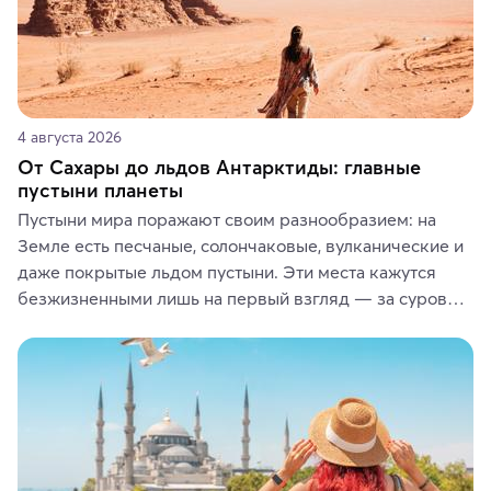
4 августа 2026
От Сахары до льдов Антарктиды: главные
пустыни планеты
Пустыни мира поражают своим разнообразием: на 
Земле есть песчаные, солончаковые, вулканические и 
даже покрытые льдом пустыни. Эти места кажутся 
безжизненными лишь на первый взгляд — за суровой 
красотой скрываются древние культуры, редкие 
животные и маршруты, которые дарят одни из самых 
ярких впечатлений от путешествий.