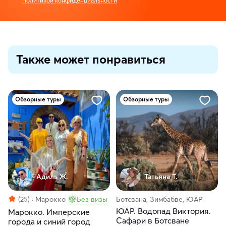
Политикой конфиденциальности
Также может понравиться
Обзорные туры
Обзорные туры
Адиль Ж.
Татьяна Т.
(25)
Марокко
Без визы
Ботсвана, Зимбабве, ЮАР
ЮАР. Водопад Виктория.
Марокко. Имперские
Сафари в Ботсване
города и синий город