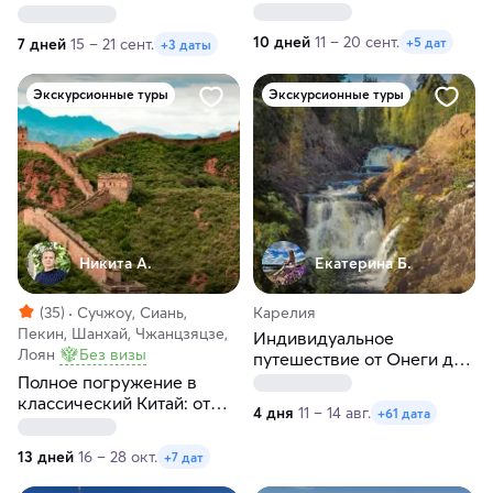
10 дней
11 – 20 сент.
+5 дат
7 дней
15 – 21 сент.
+3 даты
Экскурсионные туры
Экскурсионные туры
Никита А.
Екатерина Б.
(35)
Сучжоу, Сиань,
Карелия
Пекин, Шанхай, Чжанцзяцзе,
Индивидуальное
Лоян
Без визы
путешествие от Онеги до
Ладоги в любые даты
Полное погружение в
классический Китай: от
4 дня
11 – 14 авг.
+61 дата
Пекина до Шанхая
13 дней
16 – 28 окт.
+7 дат