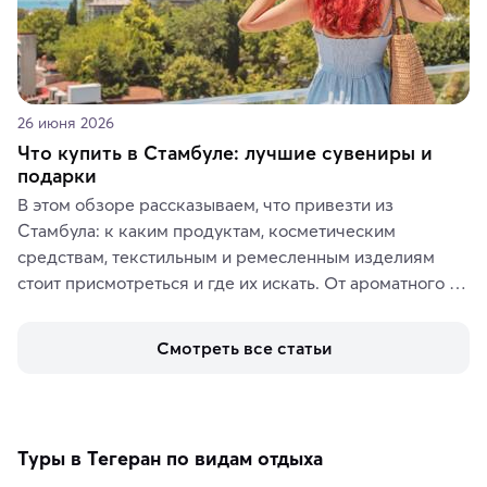
26 июня 2026
Что купить в Стамбуле: лучшие сувениры и
подарки
В этом обзоре рассказываем, что привезти из 
Стамбула: к каким продуктам, косметическим 
средствам, текстильным и ремесленным изделиям 
стоит присмотреться и где их искать. От ароматного 
кофе, специй и сладостей до мозаичных ламп, 
керамики и изделий из кожи на турецких рынках и в 
Смотреть все статьи
аутентичных лавках — в подарок близким или себе на 
память о путешествии.
Туры в Тегеран по видам отдыха