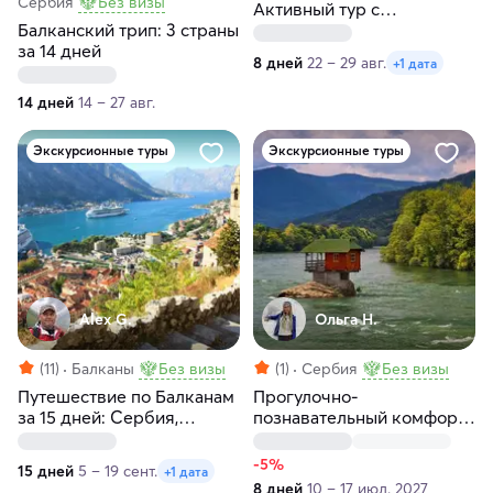
Сербия
Без визы
Активный тур с
Балканский трип: 3 страны
размещением в
за 14 дней
коттеджах
8 дней
22 – 29 авг.
+1 дата
14 дней
14 – 27 авг.
Экскурсионные туры
Экскурсионные туры
Alex G.
Ольга Н.
(11)
Балканы
Без визы
(1)
Сербия
Без визы
Путешествие по Балканам
Прогулочно-
за 15 дней: Сербия,
познавательный комфорт-
Босния и Герцеговина,
тур в Сербии
Черногория
-5%
15 дней
5 – 19 сент.
+1 дата
8 дней
10 – 17 июл. 2027