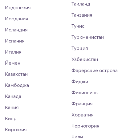
Таиланд
Индонезия
Танзания
Иордания
Тунис
Исландия
Туркменистан
Испания
Турция
Италия
Узбекистан
Йемен
Фарерские острова
Казахстан
Фиджи
Камбоджа
Филиппины
Канада
Франция
Кения
Хорватия
Кипр
Черногория
Киргизия
Чили