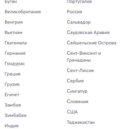
Бутан
Португалия
Великобритания
Россия
Венгрия
Сальвадор
Вьетнам
Саудовская Аравия
Гватемала
Сейшельские Острова
Германия
Сент-Винсент и
Гренадины
Гондурас
Сент-Люсия
Греция
Сербия
Грузия
Сингапур
Египет
Словения
Замбия
США
Зимбабве
Таджикистан
Индия