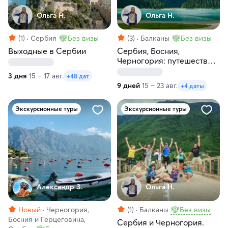
Ольга Н.
Ольга Н.
(1)
Сербия
Без визы
(3)
Балканы
Без визы
Выходные в Сербии
Сербия, Босния,
Черногория: путешествие
по Балканам
3 дня
15 – 17 авг.
+48 дат
9 дней
15 – 23 авг.
+4 даты
Экскурсионные туры
Экскурсионные туры
Александр З.
Ольга Н.
Новый
Черногория,
(1)
Балканы
Без визы
Босния и Герцеговина,
Сербия и Черногория.