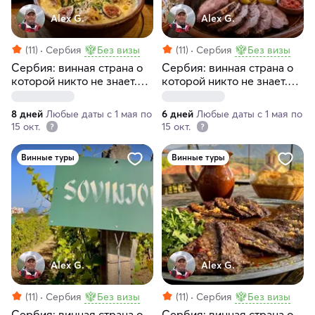
Alex G.
Alex G.
(11)
Сербия
Без визы
(11)
Сербия
Без визы
Сербия: винная страна о
Сербия: винная страна о
которой никто не знает.
которой никто не знает.
Винный тур за 8 дней
Винный тур за 6 дней
(индивидуально)
(индивидуально)
8 дней
Любые даты с 1 мая по
6 дней
Любые даты с 1 мая по
15 окт.
15 окт.
Винные туры
Винные туры
Alex G.
Alex G.
(11)
Сербия
Без визы
(11)
Сербия
Без визы
Сербия: винная страна о
Сербия: винная страна о