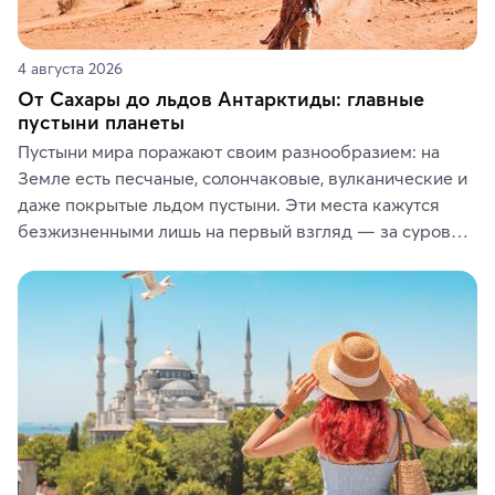
4 августа 2026
От Сахары до льдов Антарктиды: главные
пустыни планеты
Пустыни мира поражают своим разнообразием: на 
Земле есть песчаные, солончаковые, вулканические и 
даже покрытые льдом пустыни. Эти места кажутся 
безжизненными лишь на первый взгляд — за суровой 
красотой скрываются древние культуры, редкие 
животные и маршруты, которые дарят одни из самых 
ярких впечатлений от путешествий.