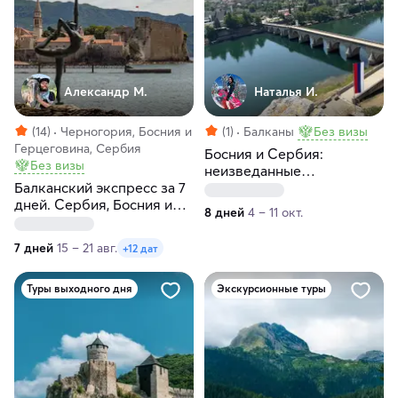
Александр М.
Наталья И.
(14)
Черногория, Босния и
(1)
Балканы
Без визы
Герцеговина, Сербия
Босния и Сербия:
Без визы
неизведанные
Балканский экспресс за 7
жемчужины Балкан
дней. Сербия, Босния и
8 дней
4 – 11 окт.
Герцеговина, Черногория
7 дней
15 – 21 авг.
+12 дат
Туры выходного дня
Экскурсионные туры