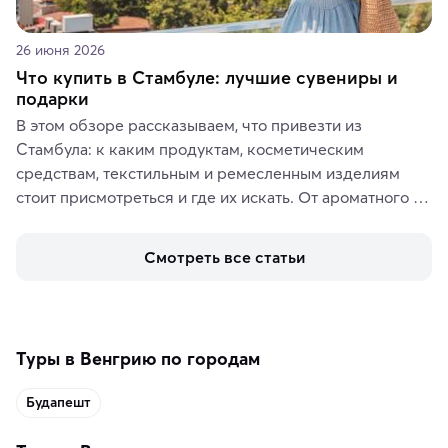
26 июня 2026
Что купить в Стамбуле: лучшие сувениры и
подарки
В этом обзоре рассказываем, что привезти из 
Стамбула: к каким продуктам, косметическим 
средствам, текстильным и ремесленным изделиям 
стоит присмотреться и где их искать. От ароматного 
кофе, специй и сладостей до мозаичных ламп, 
керамики и изделий из кожи на турецких рынках и в 
Смотреть все статьи
аутентичных лавках — в подарок близким или себе на 
память о путешествии.
Туры в Венгрию по городам
Будапешт