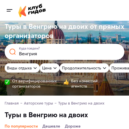
Туры в Венгрию на двоих от
прямых
организаторов
Куда поедем?
Виды отдыха
Цена
Продолжительность
Прожива
От верифицированных
Без комиссий
организаторов
агентств
Главная
Авторские туры
Туры в Венгрию на двоих
Туры в Венгрию на двоих
По популярности
Дешевле
Дороже