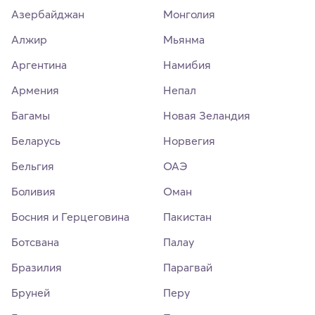
Азербайджан
Монголия
Алжир
Мьянма
Аргентина
Намибия
Армения
Непал
Багамы
Новая Зеландия
Беларусь
Норвегия
Бельгия
ОАЭ
Боливия
Оман
Босния и Герцеговина
Пакистан
Ботсвана
Палау
Бразилия
Парагвай
Бруней
Перу