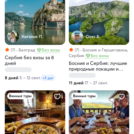
Наталья П.
Олег Б.
(7)
Белград
Без визы
(7)
Босния и Герцеговина,
Сербия
Без визы
Сербия без визы за 8
дней
Босния и Сербия: лучшие
природные локации и
экскурсии
8 дней
5 – 12 сент.
+5 дат
11 дней
17 – 27 сент.
Винные туры
Винные туры