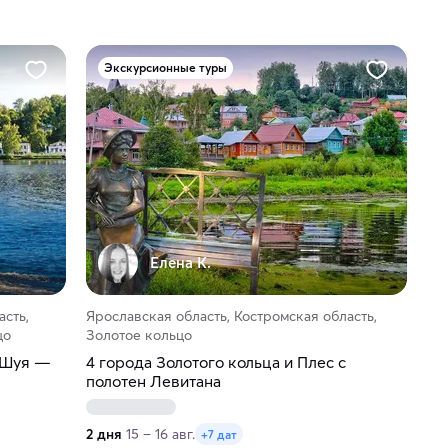
Экскурсионные туры
Елена К.
асть,
Ярославская область, Костромская область,
цо
Золотое кольцо
— Шуя —
4 города Золотого кольца и Плес с
полотен Левитана
2 дня
15 – 16 авг.
+7 дат