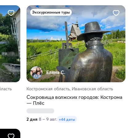
Экскурсионные туры
Елена С.
бласть
Костромская область, Ивановская область
Сокровища волжских городов: Кострома
— Плёс
2 дня
8 – 9 авг.
+44 даты