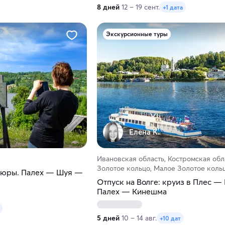
8 дней
12 – 19 сент.
+1 дата
Экскурсионные туры
Елена К.
Ивановская область, Костромская обл
Золотое кольцо, Малое Золотое коль
тюры. Палех — Шуя —
Отпуск на Волге: круиз в Плес 
Палех — Кинешма
5 дней
10 – 14 авг.
+10 дат