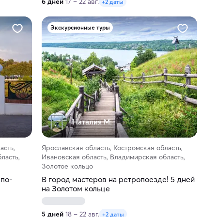
6 дней
17 – 22 авг.
+2 даты
Экскурсионные туры
Наталия М.
асть,
Ярославская область, Костромская область,
ласть,
Ивановская область, Владимирская область,
Золотое кольцо
 по-
В город мастеров на ретропоезде! 5 дней
на Золотом кольце
5 дней
18 – 22 авг.
+2 даты