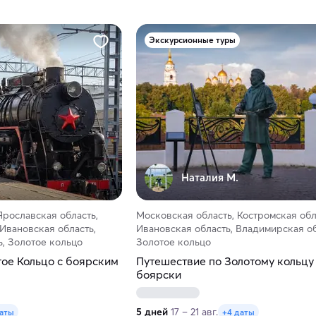
Экскурсионные туры
Наталия М.
Ярославская область,
Московская область, Костромская обл
 Ивановская область,
Ивановская область, Владимирская об
, Золотое кольцо
Золотое кольцо
тое Кольцо с боярским
Путешествие по Золотому кольцу
боярски
5 дней
17 – 21 авг.
даты
+4 даты