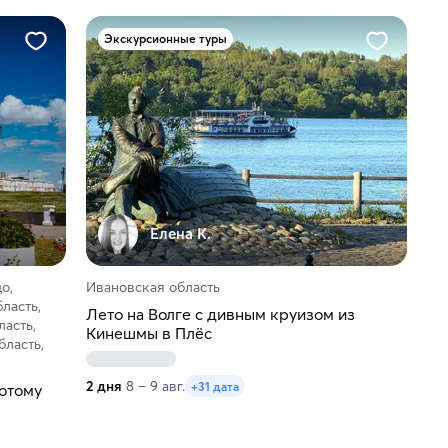
Экскурсионные туры
Елена К.
о,
Ивановская область
ласть,
Лето на Волге с дивным круизом из
ласть,
Кинешмы в Плёс
бласть,
2 дня
8 – 9 авг.
+31 дата
лотому