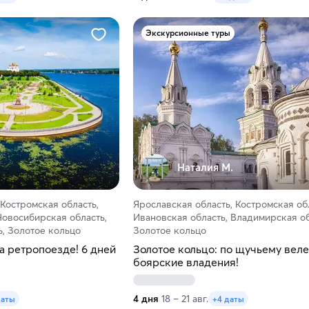
Экскурсионные туры
Наталия М.
 Костромская область,
Ярославская область, Костромская об
Новосибирская область,
Ивановская область, Владимирская об
, Золотое кольцо
Золотое кольцо
а ретропоезде! 6 дней
Золотое кольцо: по щучьему вел
боярские владения!
4 дня
18 – 21 авг.
даты
+4 даты