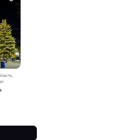
ласть,
цо
а