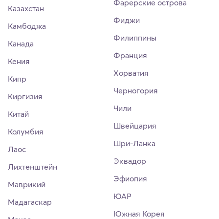
Фарерские острова
Казахстан
Фиджи
Камбоджа
Филиппины
Канада
Франция
Кения
Хорватия
Кипр
Черногория
Киргизия
Чили
Китай
Швейцария
Колумбия
Шри-Ланка
Лаос
Эквадор
Лихтенштейн
Эфиопия
Маврикий
ЮАР
Мадагаскар
Южная Корея