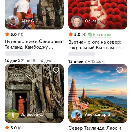
Alex G.
Ольга Б.
5.0
(11)
5.0
(4)
Без визы
Путешествие в Северный
Вьетнам с юга на север:
Таиланд, Камбоджу,
сакральный Вьетнам —
Вьетнам за 14 дней
прикосновение вечности
14 дней
21 нояб. – 4 дек.
13 дней
3 – 15 дек.
Алексей С.
Александр З.
Север Таиланда, Лаос и
5.0
(6)