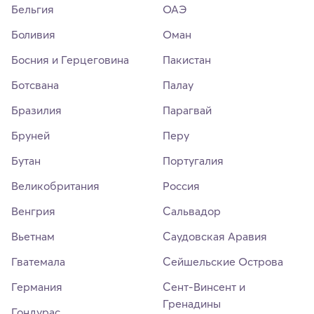
Бельгия
ОАЭ
Боливия
Оман
Босния и Герцеговина
Пакистан
Ботсвана
Палау
Бразилия
Парагвай
Бруней
Перу
Бутан
Португалия
Великобритания
Россия
Венгрия
Сальвадор
Вьетнам
Саудовская Аравия
Гватемала
Сейшельские Острова
Германия
Сент-Винсент и
Гренадины
Гондурас