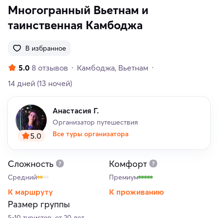
Многогранный Вьетнам и
таинственная Камбоджа
В избранное
5.0
8 отзывов
Камбоджа
Вьетнам
14 дней
(13 ночей)
Анастасия Г.
Организатор путешествия
Все туры организатора
5.0
Сложность
Комфорт
Средний
Премиум
К маршруту
К проживанию
Размер группы
5-10 туристов, от 20 лет