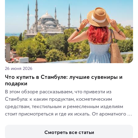
ярких впечатлений от путешествий.
26 июня 2026
Что купить в Стамбуле: лучшие сувениры и
подарки
В этом обзоре рассказываем, что привезти из 
Стамбула: к каким продуктам, косметическим 
средствам, текстильным и ремесленным изделиям 
стоит присмотреться и где их искать. От ароматного 
кофе, специй и сладостей до мозаичных ламп, 
керамики и изделий из кожи на турецких рынках и в 
Смотреть все статьи
аутентичных лавках — в подарок близким или себе на 