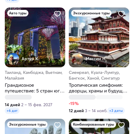
Авто туры
Экскурсионные туры
Артур К.
Максим H.
Таиланд, Камбоджа, Вьетнам,
Сиемреап, Куала-Лумпур,
Малайзия
Бангкок, Ханой, Сингапур
Грандиозное
Тропическая симфония:
путешествие: 5 стран юго-
дворцы, храмы и будущее
восточной Азии
в одном туре!
-15%
14 дней
2 – 15 фев. 2027
12 дней
3 – 14 нояб.
+6 дат
+3 даты
Экскурсионные туры
Комбинированные туры