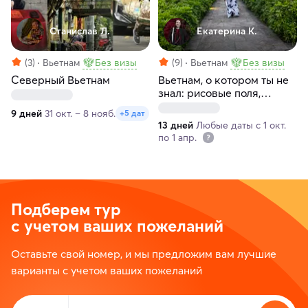
Станислав Л.
Екатерина К.
(3)
Вьетнам
Без визы
(9)
Вьетнам
Без визы
Северный Вьетнам
Вьетнам, о котором ты не
знал: рисовые поля,
сквозь джунгли на лодках,
9 дней
31 окт. – 8 нояб.
+5 дат
дизайнерские отели и
13 дней
Любые даты с 1 окт.
простые радости
по 1 апр.
Подберем тур
с учетом ваших пожеланий
Оставьте свой номер, и мы предложим вам лучшие
варианты с учетом ваших пожеланий