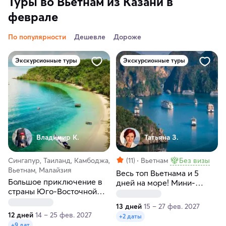
Туры во Вьетнам из Казани в
феврале
По популярности
Дешевле
Дороже
Экскурсионные туры
Экскурсионные туры
Владимир К.
Татьяна З.
Сингапур, Таиланд, Камбоджа,
(11)
Вьетнам
Без визы
Вьетнам, Малайзия
Весь топ Вьетнама и 5
Большое приключение в
дней на море! Мини-
страны Юго-Восточной
группа 5 человек
Азии
13 дней
15 – 27 фев. 2027
12 дней
14 – 25 фев. 2027
+2 даты
+9 дат