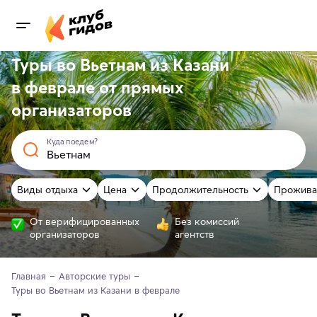
Туры во Вьетнам из Казани
в феврале от
прямых
организаторов
Куда поедем?
Виды отдыха
Цена
Продолжительность
Прожива
От верифицированных
Без комиссий
организаторов
агентств
Главная
Авторские туры
Туры во Вьетнам из Казани в феврале