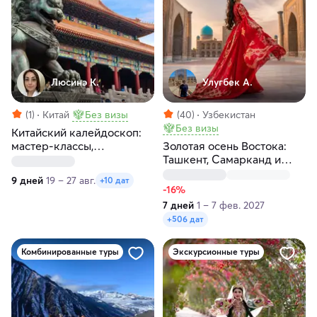
Люсинэ К.
Улугбек А.
(1)
Китай
Без визы
(40)
Узбекистан
Без визы
Китайский калейдоскоп:
мастер-классы,
Золотая осень Востока:
пульсирующие
Ташкент, Самарканд и
мегаполисы и внеземные
Бухара
9 дней
19 – 27 авг.
+10 дат
пейзажи
-16%
7 дней
1 – 7 фев. 2027
+506 дат
Комбинированные туры
Экскурсионные туры