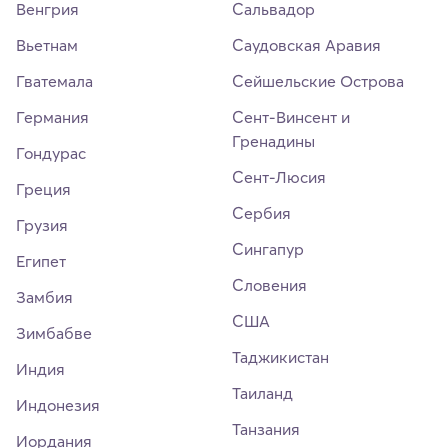
Венгрия
Сальвадор
Вьетнам
Саудовская Аравия
Гватемала
Сейшельские Острова
Германия
Сент-Винсент и
Гренадины
Гондурас
Сент-Люсия
Греция
Сербия
Грузия
Сингапур
Египет
Словения
Замбия
США
Зимбабве
Таджикистан
Индия
Таиланд
Индонезия
Танзания
Иордания