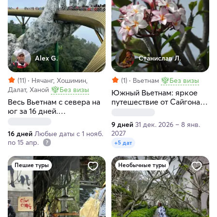
Alex G.
Станислав Л.
(11)
Нячанг, Хошимин,
(1)
Вьетнам
Без визы
Далат, Ханой
Без визы
Южный Вьетнам: яркое
Весь Вьетнам с севера на
путешествие от Сайгона
юг за 16 дней.
до Муйне
Индивидуальный тур
9 дней
31 дек. 2026 – 8 янв.
2027
16 дней
Любые даты с 1 нояб.
по 15 апр.
+5 дат
Пешие туры
Необычные туры