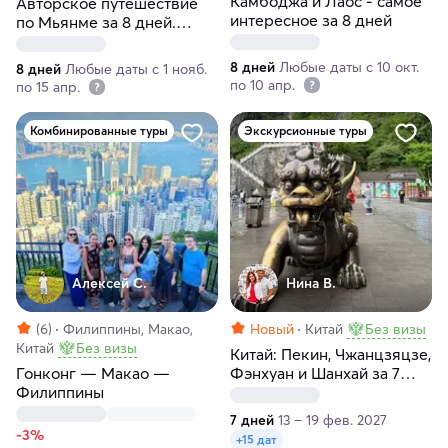
Камбоджа и Лаос - самое
Авторское путешествие
интересное за 8 дней
по Мьянме за 8 дней.
Индивидуальный тур
8 дней
Любые даты с 10 окт.
8 дней
Любые даты с 1 нояб.
по 10 апр.
по 15 апр.
Комбинированные туры
Экскурсионные туры
Алексей С.
Нина В.
(6)
Филиппины, Макао,
Новый
Китай
Без визы
Китай
Без визы
Китай: Пекин, Чжанцзяцзе,
Гонконг — Макао —
Фэнхуан и Шанхай за 7
Филиппины
дней
7 дней
13 – 19 фев. 2027
-3%
+15 дат