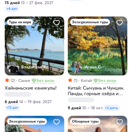
15 дней
13 – 27 фев. 2027
+6 дат
Туры на море
Экскурсионные туры
Владислав Т.
Ирина С.
(2)
Санья
Без визы
(1)
Китай
Без визы
Хайнаньские каникулы!
Китай: Сычуань и Чунцин.
Панды, горные озёра и
тибетская культура
6 дней
14 – 19 фев. 2027
9 дней
10 – 18 окт.
+12 дат
+2 даты
Экскурсионные туры
Обзорные туры