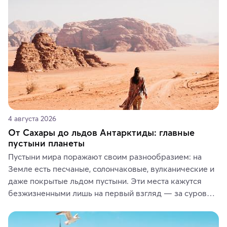
или сувениры, а мы расскажем, чем они интересны и 
где их купить.
4 августа 2026
От Сахары до льдов Антарктиды: главные
пустыни планеты
Пустыни мира поражают своим разнообразием: на 
Земле есть песчаные, солончаковые, вулканические и 
даже покрытые льдом пустыни. Эти места кажутся 
безжизненными лишь на первый взгляд — за суровой 
красотой скрываются древние культуры, редкие 
животные и маршруты, которые дарят одни из самых 