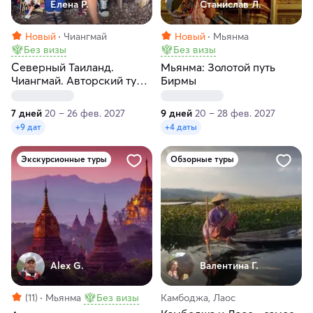
Елена Р.
Станислав Л.
Новый
Чиангмай
Новый
Мьянма
Без визы
Без визы
Северный Таиланд.
Мьянма: Золотой путь
Чиангмай. Авторский тур-
Бирмы
экспедиция по пяти
северным городам
7 дней
20 – 26 фев. 2027
9 дней
20 – 28 фев. 2027
+9 дат
+4 даты
Экскурсионные туры
Обзорные туры
Alex G.
Валентина Г.
(11)
Мьянма
Без визы
Камбоджа, Лаос