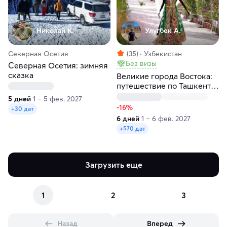
Николай К.
Улугбек А.
Северная Осетия
(35)
Узбекистан
Без визы
Северная Осетия: зимняя
сказка
Великие города Востока:
путешествие по Ташкенту,
Самарканду и Бухаре за 6
5 дней
1 – 5 фев. 2027
дней
-16%
+30 дат
6 дней
1 – 6 фев. 2027
+570 дат
Загрузить еще
1
2
3
Назад
Вперед