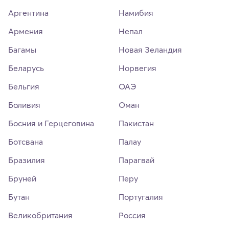
Аргентина
Намибия
Армения
Непал
Багамы
Новая Зеландия
Беларусь
Норвегия
Бельгия
ОАЭ
Боливия
Оман
Босния и Герцеговина
Пакистан
Ботсвана
Палау
Бразилия
Парагвай
Бруней
Перу
Бутан
Португалия
Великобритания
Россия