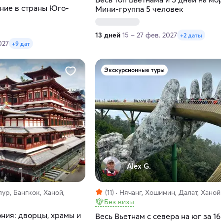
ние в страны Юго-
Мини-группа 5 человек
13 дней
15 – 27 фев. 2027
+2 даты
027
+9 дат
Экскурсионные туры
Alex G.
ур, Бангкок, Ханой,
(11)
Нячанг, Хошимин, Далат, Ханой
Без визы
ния: дворцы, храмы и
Весь Вьетнам с севера на юг за 16