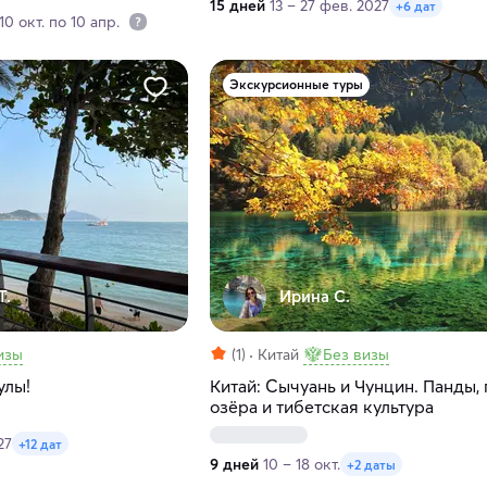
15 дней
13 – 27 фев. 2027
+6 дат
0 окт. по 10 апр.
Экскурсионные туры
Т.
Ирина С.
изы
(1)
Китай
Без визы
улы!
Китай: Сычуань и Чунцин. Панды,
озёра и тибетская культура
27
+12 дат
9 дней
10 – 18 окт.
+2 даты