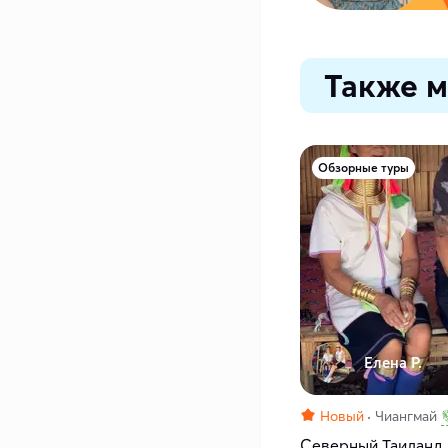
Также м
Обзорные туры
Елена Р.
Новый
Чиангмай
Северный Таиланд.