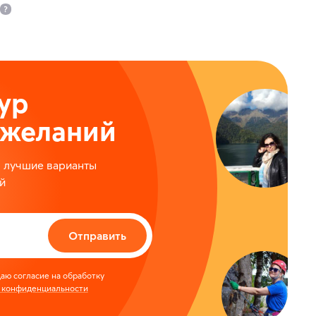
ур
ожеланий
м лучшие варианты
й
Отправить
аю согласие на обработку
 конфиденциальности