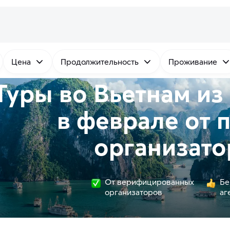
Цена
Продолжительность
Проживание
Туры во Вьетнам из
в феврале от
организато
От верифицированных
Бе
организаторов
аг