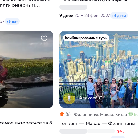
 пяти северным
9 дней
20 – 28 фев. 2027
+4 даты
027
+9 дат
Комбинированные туры
Г.
Алексей С.
(6)
Филиппины, Макао, Китай
Б
самое интересное за 8
Гонконг — Макао — Филиппины
-3%