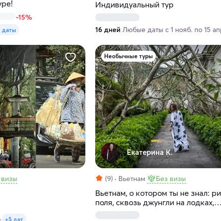
уре!
Индивидуальный тур
-15%
16 дней
Любые даты с 1 нояб. по 15 а
3 даты
Необычные туры
Л.
Екатерина К.
 визы
(9)
Вьетнам
Без визы
Вьетнам, о котором ты не знал: р
поля, сквозь джунгли на лодках,
дизайнерские отели и простые р
.
+5 дат