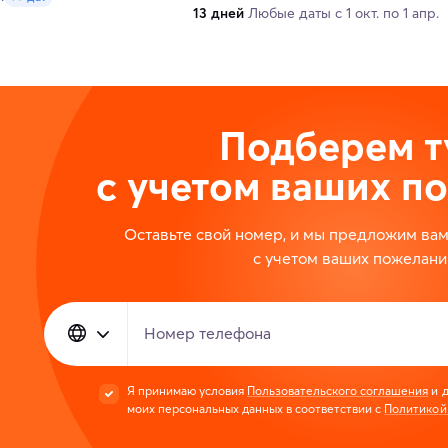
13 дней
Любые даты с 1 окт. по 1 апр.
Подберем т
с учетом ваших п
Оставьте свой номер, и мы предложим ва
с учетом ваших пожелани
Номер телефона
Я принимаю условия
Пользовательского соглашения
и д
моих персональных данных в соответствии с
Политикой