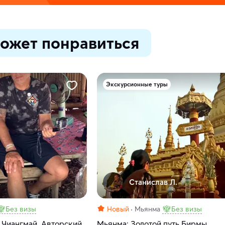
ожет понравиться
Экскурсионные туры
Станислав Л.
Без визы
Новый
Мьянма
Без визы
 Чиангмай. Авторский
Мьянма: Золотой путь Бирмы