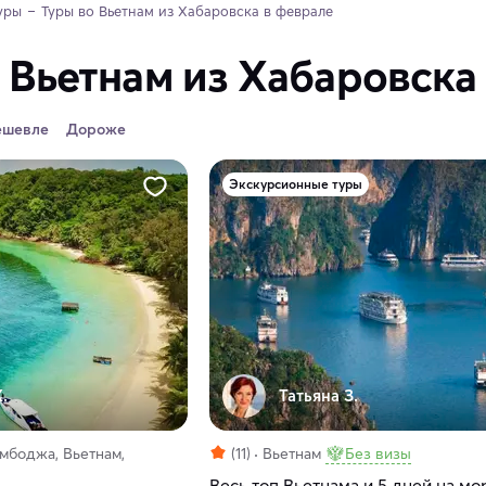
уры
Туры во Вьетнам из Хабаровска в феврале
 Вьетнам из Хабаровска
ешевле
Дороже
Экскурсионные туры
.
Татьяна З.
амбоджа, Вьетнам,
(11)
Вьетнам
Без визы
Весь топ Вьетнама и 5 дней на мо