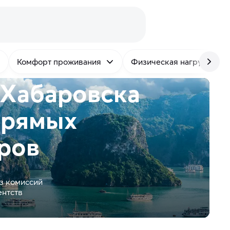
Комфорт проживания
Физическая нагрузка
 Хабаровска
прямых
ров
з комиссий
ентств