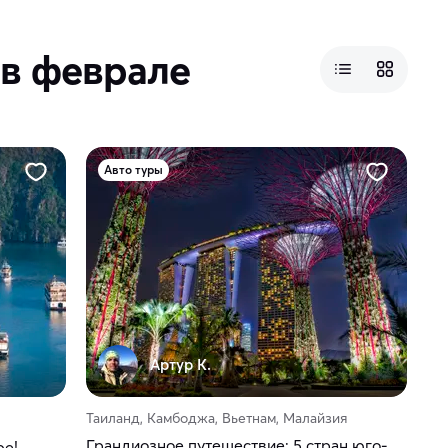
 в феврале
Авто туры
Артур К.
Таиланд, Камбоджа, Вьетнам, Малайзия
Грандиозное путешествие: 5 стран юго-
ре!