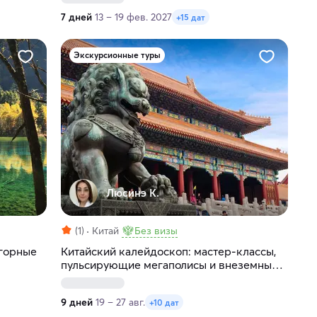
7 дней
13 – 19 фев. 2027
+15 дат
Экскурсионные туры
Люсинэ К.
(1)
Китай
Без визы
 горные
Китайский калейдоскоп: мастер-классы,
пульсирующие мегаполисы и внеземные
пейзажи
9 дней
19 – 27 авг.
+10 дат