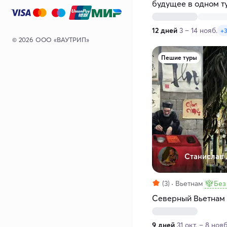
будущее в одном т
12 дней
3 – 14 нояб.
+
© 2026 ООО «ВАУТРИП»
Пешие туры
Станислав 
(3)
Вьетнам
Без
Северный Вьетнам
9 дней
31 окт. – 8 нояб