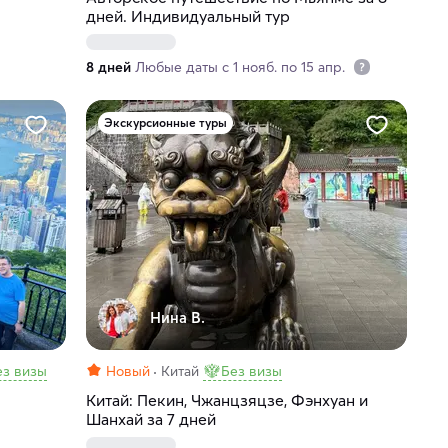
дней. Индивидуальный тур
8 дней
Любые даты с 1 нояб. по 15 апр.
Экскурсионные туры
Нина В.
ез визы
Новый
Китай
Без визы
Китай: Пекин, Чжанцзяцзе, Фэнхуан и
Шанхай за 7 дней