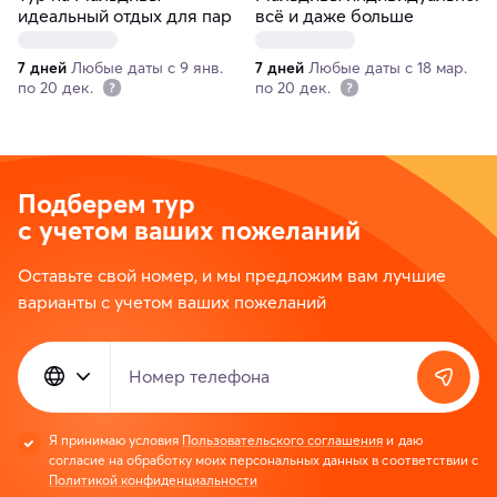
идеальный отдых для пар
всё и даже больше
7 дней
Любые даты с 9 янв.
7 дней
Любые даты с 18 мар.
по 20 дек.
по 20 дек.
Подберем тур
с учетом ваших пожеланий
Оставьте свой номер, и мы предложим вам лучшие
варианты с учетом ваших пожеланий
Номер телефона
Я принимаю условия
Пользовательского соглашения
и даю
согласие на обработку моих персональных данных в соответствии с
Политикой конфиденциальности