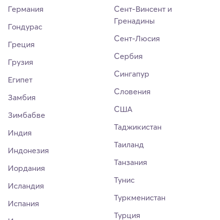
Германия
Сент-Винсент и
Гренадины
Гондурас
Сент-Люсия
Греция
Сербия
Грузия
Сингапур
Египет
Словения
Замбия
США
Зимбабве
Таджикистан
Индия
Таиланд
Индонезия
Танзания
Иордания
Тунис
Исландия
Туркменистан
Испания
Турция