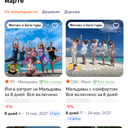
марте
По популярности
Дешевле
Дороже
Фитнес и йога-туры
Фитнес и йога-туры
Иван П.
Андрей К.
(9)
Мальдивы
Без визы
(24)
Мале
Без визы
Йога-ретрит на Мальдивы
Мальдивы с комфортом.
за 8 дней. Все включено
Все включено за 8 дней
-5%
-9%
8 дней
17 – 24 мар. 2027
8 дней
6 – 13 мар. 2027
+7 дат
+3 даты