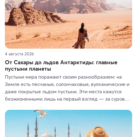
4 августа 2026
От Сахары до льдов Антарктиды: главные
пустыни планеты
Пустыни мира поражают своим разнообразием: на 
Земле есть песчаные, солончаковые, вулканические и 
даже покрытые льдом пустыни. Эти места кажутся 
безжизненными лишь на первый взгляд — за суровой 
красотой скрываются древние культуры, редкие 
животные и маршруты, которые дарят одни из самых 
ярких впечатлений от путешествий.