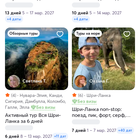
13 дней
5 – 17 мар. 2027
10 дней
5 – 14 мар. 2027
+4 даты
+4 даты
Обзорные туры
Туры на море
Светлана Т.
Оксана Г.
(4)
Нувара-Элия, Канди,
(6)
Шри-Ланка
Сигирия, Дамбулла, Коломбо,
Без визы
Галле, Элла
Без визы
Шри-Ланка non-stop:
Активный тур Вся Шри-
поезд, пик, форт, серф,
Ланка за 6 дней
слоны и черепахи!
7 дней
1 – 7 мар. 2027
+40 дат
6 дней
8 – 13 мар. 2027
+11 дат