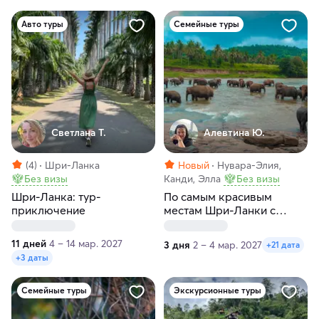
Авто туры
Семейные туры
Светлана Т.
Алевтина Ю.
(4)
Шри-Ланка
Новый
Нувара-Элия,
Без визы
Канди, Элла
Без визы
Шри-Ланка: тур-
По самым красивым
приключение
местам Шри-Ланки с
доставкой на южное
побережье
11 дней
4 – 14 мар. 2027
3 дня
2 – 4 мар. 2027
+21 дата
+3 даты
Семейные туры
Экскурсионные туры