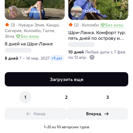
Светлана Т.
Ольга Б.
(3)
Нувара-Элия, Канди,
(2)
Коломбо
Без визы
Сигирия, Коломбо, Галле,
Шри-Ланка. Комфорт тур:
Элла
Без визы
пять дней по острову и
8 дней на Шри-Ланке
пять дней в океане
10 дней
Любые даты с 7 фев.
по 13 апр.
8 дней
7 – 14 мар. 2027
+9 дат
Загрузить еще
1
2
3
Назад
Вперед
1–20 из 50 авторских туров