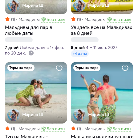
Марина Ш.
Марина Ш.
(1)
Мальдивы
Без визы
(1)
Мальдивы
Без визы
Мальдивы для пар в
Увидеть всё на Мальдивах
любые даты
за 8 дней
7 дней
Любые даты с 17 фев.
8 дней
4 – 11 июн. 2027
по 20 дек.
+4 даты
Туры на море
Туры на море
Марина Ш.
Марина Ш.
(1)
Мальдивы
Без визы
(1)
Мальдивы
Без визы
Тур на Мальдивы -
Мальдивы индивидуально: