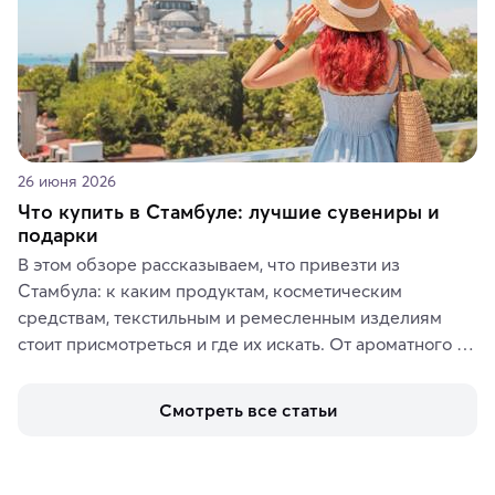
26 июня 2026
Что купить в Стамбуле: лучшие сувениры и
подарки
В этом обзоре рассказываем, что привезти из 
Стамбула: к каким продуктам, косметическим 
средствам, текстильным и ремесленным изделиям 
стоит присмотреться и где их искать. От ароматного 
кофе, специй и сладостей до мозаичных ламп, 
керамики и изделий из кожи на турецких рынках и в 
Смотреть все статьи
аутентичных лавках — в подарок близким или себе на 
память о путешествии.