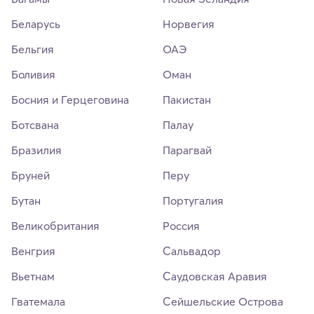
Беларусь
Норвегия
Бельгия
ОАЭ
Боливия
Оман
Босния и Герцеговина
Пакистан
Ботсвана
Палау
Бразилия
Парагвай
Бруней
Перу
Бутан
Португалия
Великобритания
Россия
Венгрия
Сальвадор
Вьетнам
Саудовская Аравия
Гватемала
Сейшельские Острова