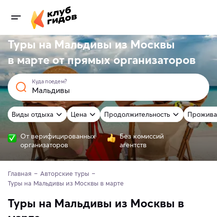
Туры на Мальдивы из Москвы
в марте от
прямых
организаторов
Куда поедем?
Виды отдыха
Цена
Продолжительность
Прожива
От верифицированных
Без комиссий
организаторов
агентств
Главная
Авторские туры
Туры на Мальдивы из Москвы в марте 
Туры на Мальдивы из Москвы в