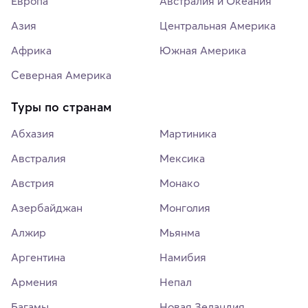
Европа
Австралия и Океания
Азия
Центральная Америка
Африка
Южная Америка
Северная Америка
Туры по странам
Абхазия
Мартиника
Австралия
Мексика
Австрия
Монако
Азербайджан
Монголия
Алжир
Мьянма
Аргентина
Намибия
Армения
Непал
Багамы
Новая Зеландия