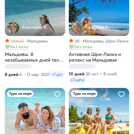
Анастасия У.
Светлана Т.
Новый
Мальдивы
(4)
Мальдивы, Шри-Ланка
Без визы
Без визы
Мальдивы. 8
Активная Шри-Ланка и
незабываемых дней твоей
релакс на Мальдивах
жизни
10 дней
30 окт. – 8 нояб.
8 дней
6 – 13 мар. 2027
+7 дат
+3 даты
Туры на море
Туры на море