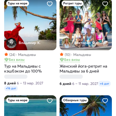
Туры на море
Ретрит туры
Владимир К.
Виктория Ф.
(24)
Мальдивы
(10)
Мальдивы
Без визы
Без визы
Тур на Мальдивы с
Женский йога-ретрит на
кэшбэком до 100%
Мальдивы за 6 дней
8 дней
6 – 13 мар. 2027
6 дней
6 – 11 мар. 2027
+6 дат
+16 дат
Туры на море
Обзорные туры