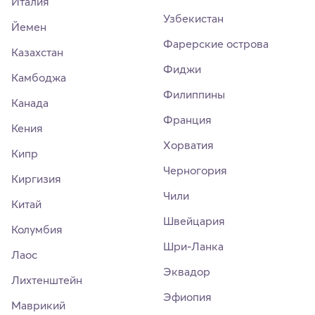
Италия
Узбекистан
Йемен
Фарерские острова
Казахстан
Фиджи
Камбоджа
Филиппины
Канада
Франция
Кения
Хорватия
Кипр
Черногория
Киргизия
Чили
Китай
Швейцария
Колумбия
Шри-Ланка
Лаос
Эквадор
Лихтенштейн
Эфиопия
Маврикий