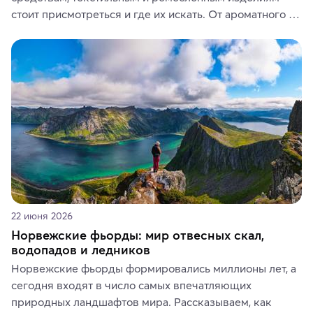
стоит присмотреться и где их искать. От ароматного 
кофе, специй и сладостей до мозаичных ламп, 
керамики и изделий из кожи на турецких рынках и в 
аутентичных лавках — в подарок близким или себе на 
память о путешествии.
22 июня 2026
Норвежские фьорды: мир отвесных скал,
водопадов и ледников
Норвежские фьорды формировались миллионы лет, а 
сегодня входят в число самых впечатляющих 
природных ландшафтов мира. Рассказываем, как 