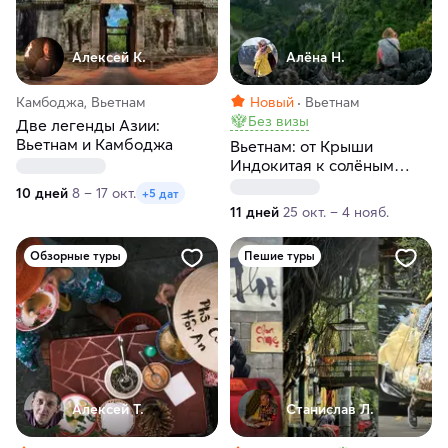
Алексей К.
Алёна Н.
Камбоджа, Вьетнам
Новый
Вьетнам
Без визы
Две легенды Азии:
Вьетнам и Камбоджа
Вьетнам: от Крыши
Индокитая к солёным
берегам
10 дней
8 – 17 окт.
+5 дат
11 дней
25 окт. – 4 нояб.
Обзорные туры
Пешие туры
Алексей Т.
Станислав Л.