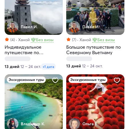
Павел И.
Павел И.
(4)
Ханой
Без визы
(7)
Ханой
Без визы
Индивидуальное
Большое путешествие по
путешествие по
Северному Вьетнаму
Северному Вьетнаму
13 дней
12 – 24 окт.
13 дней
12 – 24 окт.
+1 дата
Экскурсионные туры
Экскурсионные туры
Владимир К.
Ольга Б.