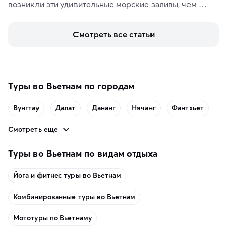
возникли эти удивительные морские заливы, чем 
знаменит «Король фьордов», где находятся самые 
живописные смотровые площадки и какие точки 
Смотреть все статьи
включить в маршрут по Норвегии.
Туры во Вьетнам по городам
Вунгтау
Далат
Дананг
Нячанг
Фантхьет
Смотреть еще
Туры во Вьетнам по видам отдыха
Йога и фитнес туры во Вьетнам
Комбинированные туры во Вьетнам
Мототуры по Вьетнаму