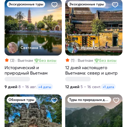
Экскурсионные туры
Экскурсионные туры
Светлана Т.
Ирина С.
(3)
Вьетнам
Без визы
(1)
Вьетнам
Без визы
Исторический и
12 дней настоящего
природный Вьетнам
Вьетнама: север и центр
9 дней
8 – 16 авг.
12 дней
5 – 16 сент.
+4 даты
+1 дата
Обзорные туры
Туры по природным достопримечательностям