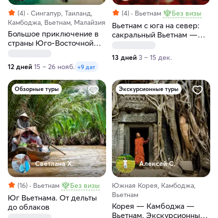
(4)
Сингапур, Таиланд,
(4)
Вьетнам
Без визы
Камбоджа, Вьетнам, Малайзия
Вьетнам с юга на север:
Большое приключение в
сакральный Вьетнам —
страны Юго-Восточной
прикосновение вечности
Азии
13 дней
3 – 15 дек.
12 дней
15 – 26 нояб.
+9 дат
Обзорные туры
Экскурсионные туры
Светлана Х.
Алексей С.
(16)
Вьетнам
Без визы
Южная Корея, Камбоджа,
Вьетнам
Юг Вьетнама. От дельты
Корея — Камбоджа —
до облаков
Вьетнам. Экскурсионный