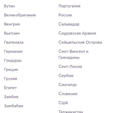
Бутан
Португалия
Великобритания
Россия
Венгрия
Сальвадор
Вьетнам
Саудовская Аравия
Гватемала
Сейшельские Острова
Германия
Сент-Винсент и
Гренадины
Гондурас
Сент-Люсия
Греция
Сербия
Грузия
Сингапур
Египет
Словения
Замбия
США
Зимбабве
Таджикистан