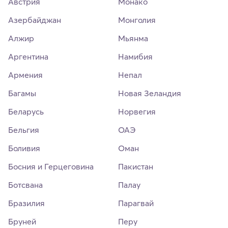
Австрия
Монако
Азербайджан
Монголия
Алжир
Мьянма
Аргентина
Намибия
Армения
Непал
Багамы
Новая Зеландия
Беларусь
Норвегия
Бельгия
ОАЭ
Боливия
Оман
Босния и Герцеговина
Пакистан
Ботсвана
Палау
Бразилия
Парагвай
Бруней
Перу