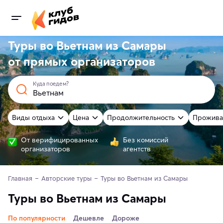
Туры во Вьетнам из Самары
от
прямых
организаторов
Куда поедем?
Виды отдыха
Цена
Продолжительность
Прожива
От верифицированных
Без комиссий
организаторов
агентств
Главная
Авторские туры
Туры во Вьетнам из Самары
Туры во Вьетнам из Самары
По популярности
Дешевле
Дороже