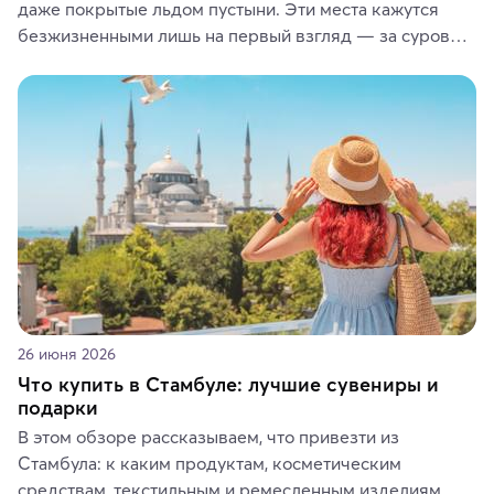
даже покрытые льдом пустыни. Эти места кажутся 
безжизненными лишь на первый взгляд — за суровой 
красотой скрываются древние культуры, редкие 
животные и маршруты, которые дарят одни из самых 
ярких впечатлений от путешествий.
26 июня 2026
Что купить в Стамбуле: лучшие сувениры и
подарки
В этом обзоре рассказываем, что привезти из 
Стамбула: к каким продуктам, косметическим 
средствам, текстильным и ремесленным изделиям 