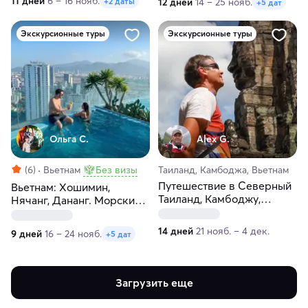
11 дней
6 – 16 нояб.
+2 даты
12 дней
14 – 25 нояб.
+5 дат
Экскурсионные туры
Экскурсионные туры
Ольга С.
Alex G.
(6)
Вьетнам
Без визы
Таиланд, Камбоджа, Вьетнам
Путешествие в Северный
Вьетнам: Хошимин,
Таиланд, Камбоджу,
Нячанг, Дананг. Морские
Вьетнам за 14 дней
премиум-прогулки
14 дней
21 нояб. – 4 дек.
9 дней
16 – 24 нояб.
+5 дат
Загрузить еще