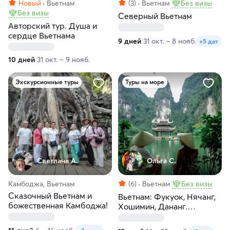
Новый
Вьетнам
(3)
Вьетнам
Без визы
Без визы
Северный Вьетнам
Авторский тур. Душа и
сердце Вьетнама
9 дней
31 окт. – 8 нояб.
+5 дат
10 дней
31 окт. – 9 нояб.
Экскурсионные туры
Туры на море
Светлана А.
Ольга С.
Камбоджа, Вьетнам
(6)
Вьетнам
Без визы
Сказочный Вьетнам и
Вьетнам: Фукуок, Нячанг,
божественная Камбоджа!
Хошимин, Дананг.
Морские премиум-
прогулки! 12 дней