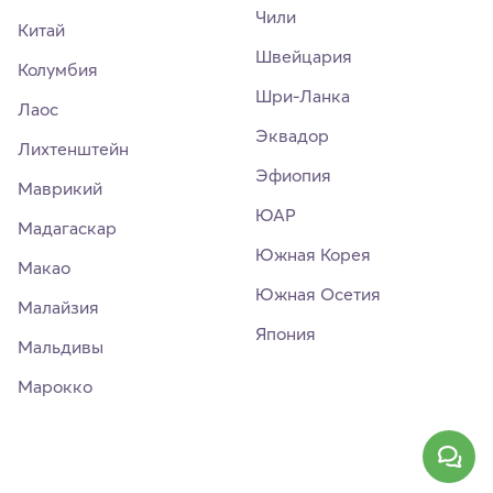
Чили
Китай
Швейцария
Колумбия
Шри-Ланка
Лаос
Эквадор
Лихтенштейн
Эфиопия
Маврикий
ЮАР
Мадагаскар
Южная Корея
Макао
Южная Осетия
Малайзия
Япония
Мальдивы
Марокко