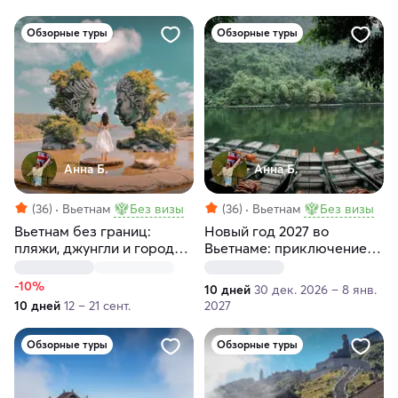
Обзорные туры
Обзорные туры
Анна Б.
Анна Б.
(36)
Вьетнам
Без визы
(36)
Вьетнам
Без визы
Вьетнам без границ:
Новый год 2027 во
пляжи, джунгли и города.
Вьетнаме: приключение
10 дней ярких
для тех, кто ищет
впечатлений
настоящие эмоции
-10%
10 дней
30 дек. 2026 – 8 янв.
10 дней
12 – 21 сент.
2027
Обзорные туры
Обзорные туры