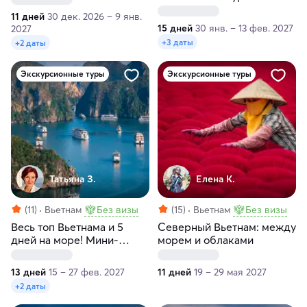
тур с пляжным отдыхом
11 дней
30 дек. 2026 – 9 янв.
15 дней
30 янв. – 13 фев. 2027
2027
+3 даты
+2 даты
Экскурсионные туры
Экскурсионные туры
Татьяна З.
Елена К.
(11)
Вьетнам
Без визы
(15)
Вьетнам
Без визы
Весь топ Вьетнама и 5
Северный Вьетнам: между
дней на море! Мини-
морем и облаками
группа 5 человек
13 дней
15 – 27 фев. 2027
11 дней
19 – 29 мая 2027
+2 даты