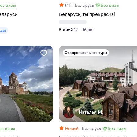
ез визы
(41)
Беларусь
Без визы
еларуси
Беларусь, ты прекрасна!
5 дней
12 – 16 авг.
 дат
Оздоровительные туры
Наталья М.
ез визы
Новый
Беларусь
Без визы