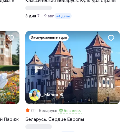
тдыха в
Классическая Беларусь. Культура страны
3 дня
7 – 9 авг.
+4 даты
Экскурсионные туры
Мария Ж.
(2)
Беларусь
Без визы
ий Париж
Беларусь. Сердце Европы