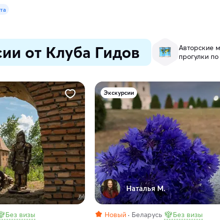
ата
ии от Клуба Гидов
Авторские м
прогулки по
Экскурсии
Наталья М.
Без визы
Новый
Беларусь
Без визы