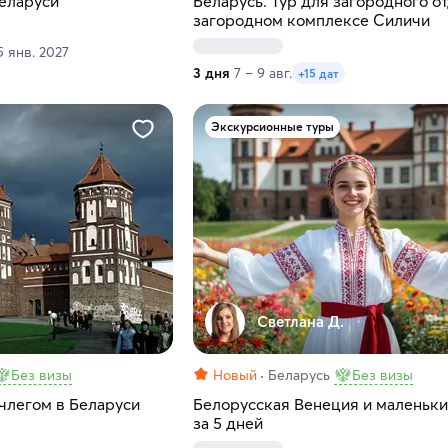
еларуси
Беларусь. Тур для загородного о
загородном комплексе Силичи
5 янв. 2027
3 дня
7 – 9 авг.
+15 дат
Экскурсионные туры
Светлана Д.
Без визы
Новый
Беларусь
Без визы
члегом в Беларуси
Белорусская Венеция и маленьк
за 5 дней