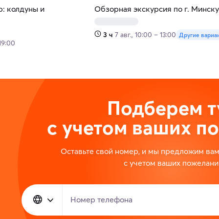
р: колдуны и
Обзорная экскурсия по г. Минску
3 ч
7 авг., 10:00 – 13:00
Другие вариа
 19:00
Подберем т
с учетом ваших п
Оставьте свой номер, и мы предложим ва
с учетом ваших пожелани
Номер телефона