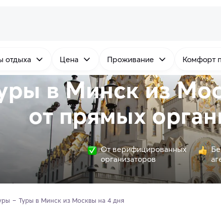
ы отдыха
Цена
Проживание
Комфорт 
уры в Минск из Мос
от
прямых
орган
От верифицированных
Бе
организаторов
аг
уры
Туры в Минск из Москвы на 4 дня