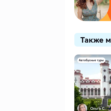
Также м
Автобусные туры
Ольга С.