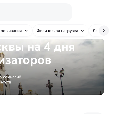
проживания
Физическая нагрузка
Язык
квы на 4 дня
изаторов
з комиссий
ентств