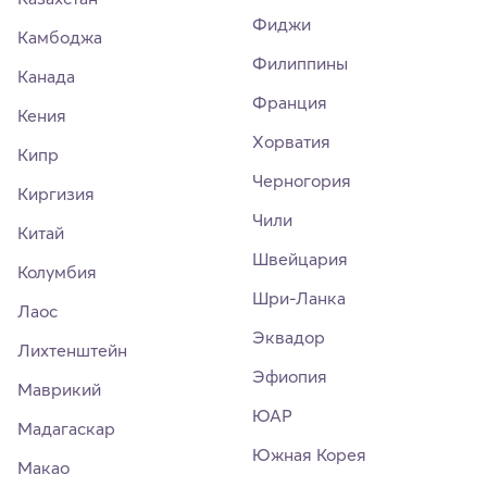
Фиджи
Камбоджа
Филиппины
Канада
Франция
Кения
Хорватия
Кипр
Черногория
Киргизия
Чили
Китай
Швейцария
Колумбия
Шри-Ланка
Лаос
Эквадор
Лихтенштейн
Эфиопия
Маврикий
ЮАР
Мадагаскар
Южная Корея
Макао