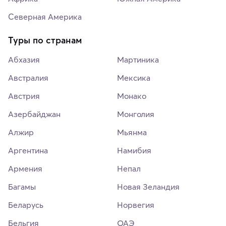
Северная Америка
Туры по странам
Абхазия
Мартиника
Австралия
Мексика
Австрия
Монако
Азербайджан
Монголия
Алжир
Мьянма
Аргентина
Намибия
Армения
Непал
Багамы
Новая Зеландия
Беларусь
Норвегия
Бельгия
ОАЭ