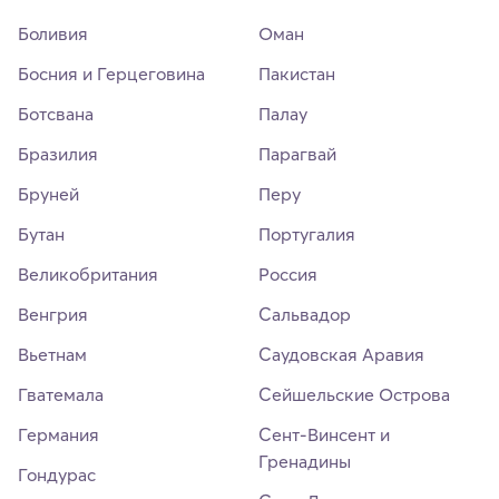
Боливия
Оман
Босния и Герцеговина
Пакистан
Ботсвана
Палау
Бразилия
Парагвай
Бруней
Перу
Бутан
Португалия
Великобритания
Россия
Венгрия
Сальвадор
Вьетнам
Саудовская Аравия
Гватемала
Сейшельские Острова
Германия
Сент-Винсент и
Гренадины
Гондурас