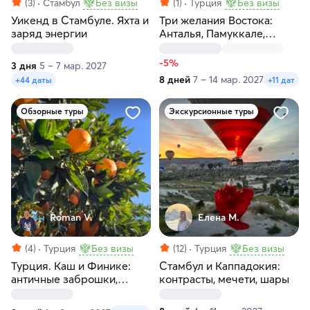
(3)
Стамбул
Без визы
(1)
Турция
Без визы
Уикенд в Стамбуле. Яхта и
Три желания Востока:
заряд энергии
Анталья, Памуккале,
Каппадокия за 8 дней
-5%
3 дня
5 – 7 мар. 2027
8 дней
7 – 14 мар. 2027
+44 даты
+11 дат
Обзорные туры
Экскурсионные туры
Roman V.
Елена М.
(4)
Турция
Без визы
(12)
Турция
Без визы
Турция. Каш и Финике:
Стамбул и Каппадокия:
античные заброшки,
контрасты, мечети, шары
ликийские тропы и
секретные бухты