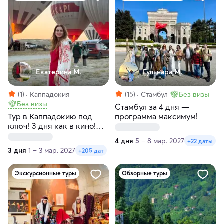
Екатерина М.
Гульнара М.
(1)
Каппадокия
(15)
Стамбул
Без визы
Без визы
Стамбул за 4 дня —
Тур в Каппадокию под
программа максимум!
ключ! 3 дня как в кино!
Любые даты
4 дня
5 – 8 мар. 2027
+22 даты
3 дня
1 – 3 мар. 2027
+205 дат
Экскурсионные туры
Обзорные туры