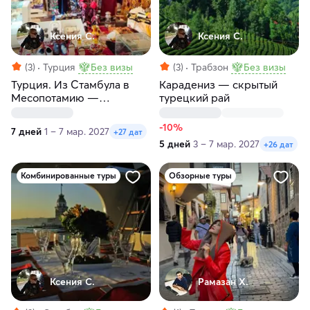
Ксения С.
Ксения С.
(3)
Турция
Без визы
(3)
Трабзон
Без визы
Турция. Из Стамбула в
Карадениз — скрытый
Месопотамию —
турецкий рай
древнюю цивилизацию
-10%
7 дней
1 – 7 мар. 2027
+27 дат
5 дней
3 – 7 мар. 2027
+26 дат
Комбинированные туры
Обзорные туры
Ксения С.
Рамазан Х.