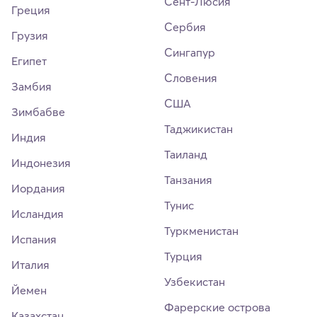
Сент-Люсия
Греция
Сербия
Грузия
Сингапур
Египет
Словения
Замбия
США
Зимбабве
Таджикистан
Индия
Таиланд
Индонезия
Танзания
Иордания
Тунис
Исландия
Туркменистан
Испания
Турция
Италия
Узбекистан
Йемен
Фарерские острова
Казахстан