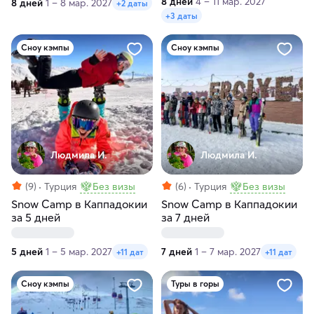
8 дней
4 – 11 мар. 2027
8 дней
1 – 8 мар. 2027
+2 даты
+3 даты
Сноу кэмпы
Сноу кэмпы
Людмила И.
Людмила И.
(9)
Турция
Без визы
(6)
Турция
Без визы
Snow Camp в Каппадокии
Snow Camp в Каппадокии
за 5 дней
за 7 дней
5 дней
1 – 5 мар. 2027
7 дней
1 – 7 мар. 2027
+11 дат
+11 дат
Сноу кэмпы
Туры в горы