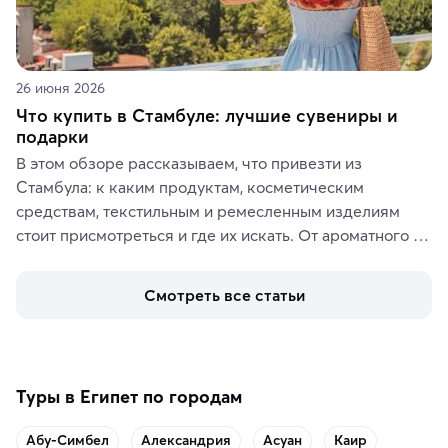
26 июня 2026
Что купить в Стамбуле: лучшие сувениры и
подарки
В этом обзоре рассказываем, что привезти из 
Стамбула: к каким продуктам, косметическим 
средствам, текстильным и ремесленным изделиям 
стоит присмотреться и где их искать. От ароматного 
кофе, специй и сладостей до мозаичных ламп, 
керамики и изделий из кожи на турецких рынках и в 
Смотреть все статьи
аутентичных лавках — в подарок близким или себе на 
память о путешествии.
Туры в Египет по городам
Абу-Симбел
Александрия
Асуан
Каир