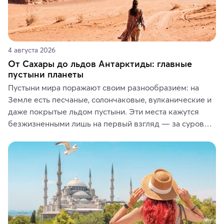
4 августа 2026
От Сахары до льдов Антарктиды: главные
пустыни планеты
Пустыни мира поражают своим разнообразием: на 
Земле есть песчаные, солончаковые, вулканические и 
даже покрытые льдом пустыни. Эти места кажутся 
безжизненными лишь на первый взгляд — за суровой 
красотой скрываются древние культуры, редкие 
животные и маршруты, которые дарят одни из самых 
ярких впечатлений от путешествий.