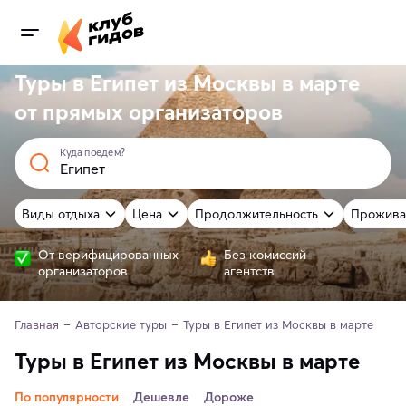
Туры в Египет из Москвы в марте
от
прямых
организаторов
Куда поедем?
Виды отдыха
Цена
Продолжительность
Прожива
От верифицированных
Без комиссий
организаторов
агентств
Главная
Авторские туры
Туры в Египет из Москвы в марте 
Туры в Египет из Москвы в марте
По популярности
Дешевле
Дороже