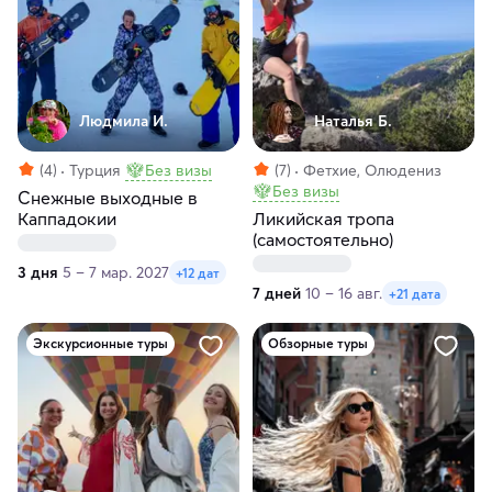
Людмила И.
Наталья Б.
(4)
Турция
Без визы
(7)
Фетхие, Олюдениз
Без визы
Снежные выходные в
Каппадокии
Ликийская тропа
(самостоятельно)
3 дня
5 – 7 мар. 2027
+12 дат
7 дней
10 – 16 авг.
+21 дата
Экскурсионные туры
Обзорные туры