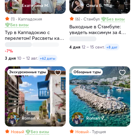
Екатерина М.
Ольга Б.
(1)
Каппадокия
(6)
Стамбул
Без визы
Без визы
Выходные в Стамбуле:
Тур в Каппадокию с
увидеть максимум за 4
перелетом! Рассветы как
дня! Мини-группа до 8
в кино! Любые даты
человек!
4 дня
12 – 15 сент.
+8 дат
-7%
3 дня
10 – 12 авг.
+62 даты
Экскурсионные туры
Обзорные туры
Roman V.
Roman V.
Новый
Без визы
Новый
Турция