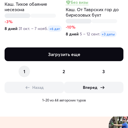
Без визы
Каш. Тихое обаяние
несезона
Каш. От Таврских гор до
бирюзовых бухт
-3%
-10%
8 дней
31 окт. – 7 нояб.
+6 дат
8 дней
5 – 12 сент.
+3 даты
Загрузить еще
1
2
3
Назад
Вперед
1–20 из 44 авторских туров