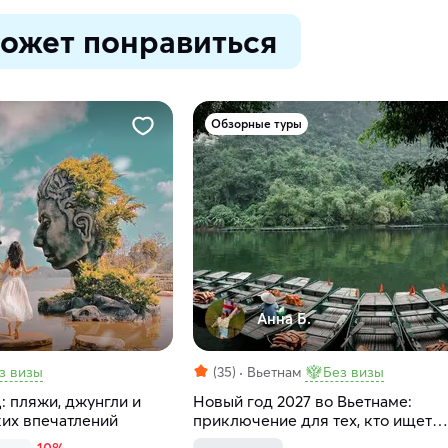
ожет понравиться
Обзорные туры
Анна Б.
з визы
(35)
Вьетнам
Без визы
: пляжи, джунгли и
Новый год 2027 во Вьетнаме:
ких впечатлений
приключение для тех, кто ищет
настоящие эмоции