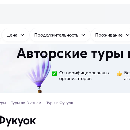
Цена
Продолжительность
Проживание
Авторские туры 
От верифицированных
Бе
организаторов
аг
уры
Туры во Вьетнам
Туры в Фукуок
Фукуок