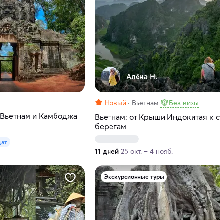
Алёна Н.
Новый
Вьетнам
Без визы
 Вьетнам и Камбоджа
Вьетнам: от Крыши Индокитая к 
берегам
дат
11 дней
25 окт. – 4 нояб.
Экскурсионные туры