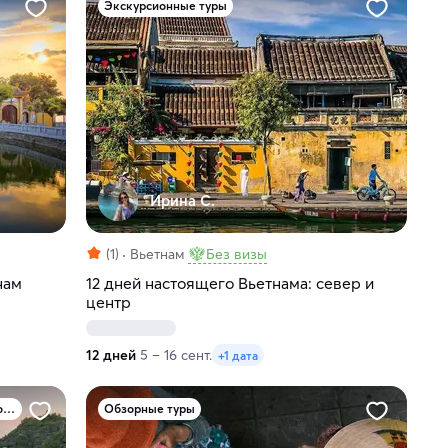
Экскурсионные туры
Ирина С.
(1)
Вьетнам
Без визы
нам
12 дней настоящего Вьетнама: север и
центр
12 дней
5 – 16 сент.
+1 дата
Туры по природным достопримечательностям
Обзорные туры