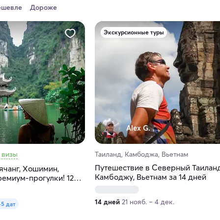
ешевле
Дороже
Экскурсионные туры
Alex G.
 визы
Таиланд, Камбоджа, Вьетнам
Путешествие в Северный Таиланд
ячанг, Хошимин,
Камбоджу, Вьетнам за 14 дней
ремиум-прогулки! 12
14 дней
21 нояб. – 4 дек.
+5 дат