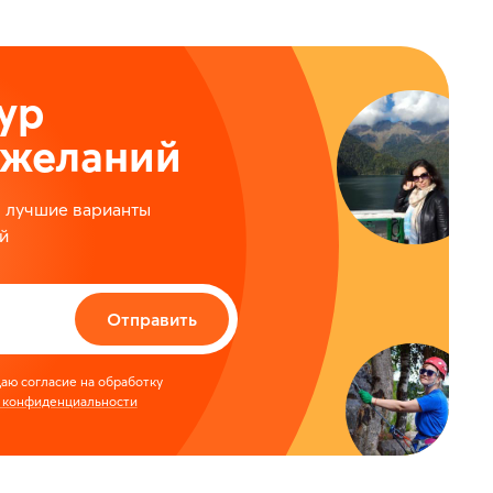
ур
ожеланий
м лучшие варианты
й
Отправить
аю согласие на обработку
 конфиденциальности