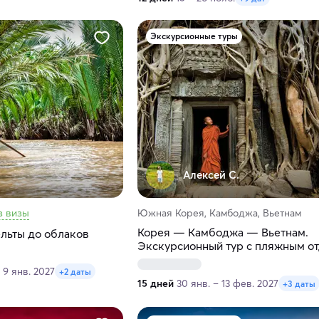
Экскурсионные туры
.
Алексей С.
з визы
Южная Корея, Камбоджа, Вьетнам
Корея — Камбоджа — Вьетнам.
ельты до облаков
Экскурсионный тур с пляжным о
 9 янв. 2027
+2 даты
15 дней
30 янв. – 13 фев. 2027
+3 даты