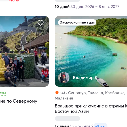
-10%
10 дней
30 дек. 2026 – 8 янв. 2027
Экскурсионные туры
Владимир К.
изы
(4)
Сингапур, Таиланд, Камбоджа, 
Малайзия
вие по Северному
Большое приключение в страны 
Восточной Азии
12 дней
15 – 26 нояб.
+9 дат