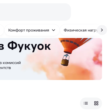
Комфорт проживания
Физическая нагрузка
в Фукуок
з комиссий
ентств