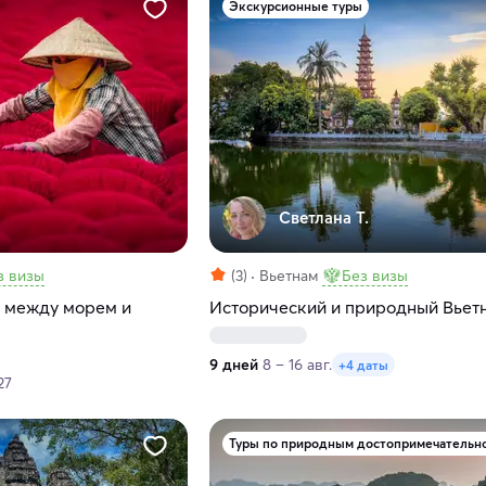
Экскурсионные туры
Светлана Т.
з визы
(3)
Вьетнам
Без визы
 между морем и
Исторический и природный Вьет
9 дней
8 – 16 авг.
+4 даты
27