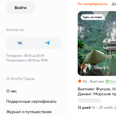
По популярности
Д
Войти
Туры на море
Контакты
По будням с 08:00 до 20:00
По выходным с 08:00 до 19:00
Ольга С.
О Клубе Гидов
(6)
Вьетнам
Без
Вьетнам: Фукуок, Н
О нас
Дананг. Морские п
дней
Подарочные сертификаты
12 дней
14 – 25 нояб.
Журнал о путешествиях