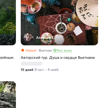
Алексей Т.
Новый
Вьетнам
Без визы
солёным
Авторский тур. Душа и сердце Вьетнама
10 дней
31 окт. – 9 нояб.