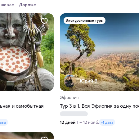
ешевле
Дороже
Экскурсионные туры
Юрий В.
Эфиопия
ьная и самобытная
Тур 3 в 1. Вся Эфиопия за одну п
12 дней
1 – 12 нояб.
даты
+1 дата