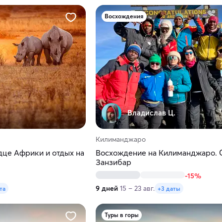
Восхождения
Владислав Ц.
Килиманджаро
дце Африки и отдых на
Восхождение на Килиманджаро. 
Занзибар
-15%
9 дней
15 – 23 авг.
та
+3 даты
Туры в горы