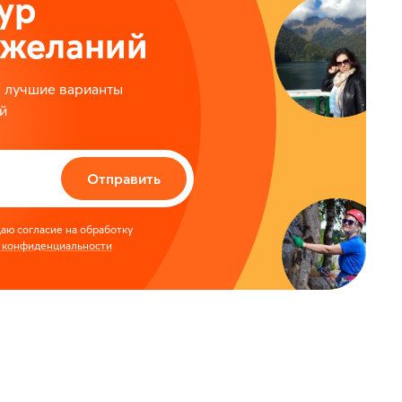
ур
ожеланий
м лучшие варианты
й
Отправить
аю согласие на обработку
 конфиденциальности