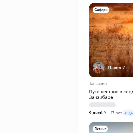
Сафари
Павел И.
Танзания
Путешествие в сер
Занзибаре
9 дней
9 – 17 окт.
+1 да
Яхтинг