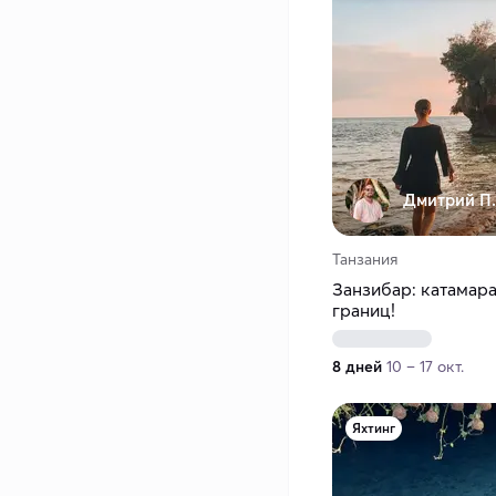
Дмитрий П.
Танзания
Занзибар: катамара
границ!
8 дней
10 – 17 окт.
Яхтинг