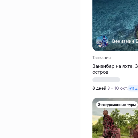
Вениамин Б
Танзания
Занзибар на яхте. 
остров
8 дней
3 – 10 окт.
+11 д
Экскурсионные туры