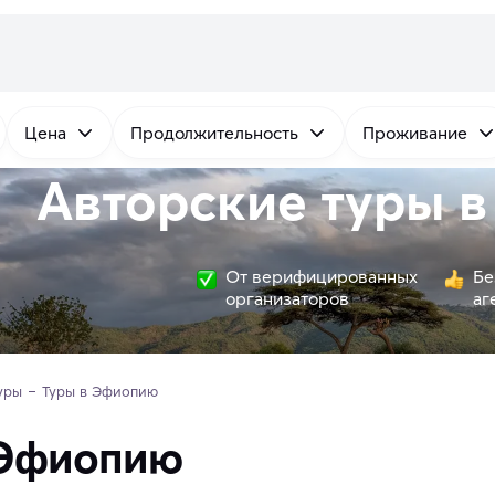
Цена
Продолжительность
Проживание
Авторские туры 
От верифицированных
Бе
организаторов
аг
уры
Туры в Эфиопию
 Эфиопию