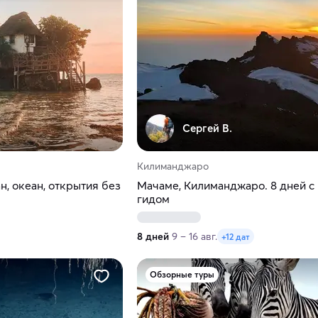
Сергей В.
Килиманджаро
н, океан, открытия без
Мачаме, Килиманджаро. 8 дней с
гидом
8 дней
9 – 16 авг.
+12 дат
Обзорные туры