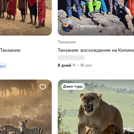
Светлана Л.
Танзания
 Танзании
Танзания: восхождение на Кили
8 дней
11 – 18 окт.
 дат
Джип-туры