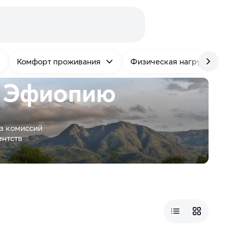
Комфорт проживания
Физическая нагрузка
в Эфиопию
з комиссий
ентств