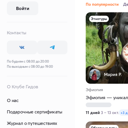
По популярности
Д
Войти
Этнотуры
Контакты
По будням с 08:00 до 20:00
По выходным с 08:00 до 19:00
Мария Р.
О Клубе Гидов
Эфиопия
Эфиопия ― уникал
О нас
Подарочные сертификаты
11 дней
3 – 13 окт.
+3 
Журнал о путешествиях
Обзорные туры