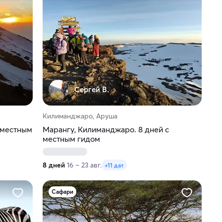
Сергей В.
Килиманджаро, Аруша
 местным
Марангу, Килиманджаро. 8 дней с
местным гидом
8 дней
16 – 23 авг.
+11 дат
Сафари