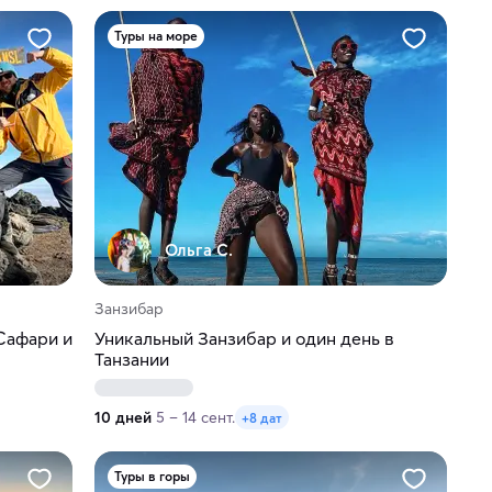
Туры на море
Ольга С.
Занзибар
Сафари и
Уникальный Занзибар и один день в
Танзании
10 дней
5 – 14 сент.
+8 дат
Туры в горы