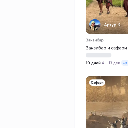
Артур К.
Занзибар
Занзибар и сафари
10 дней
4 – 13 дек.
+9
Сафари