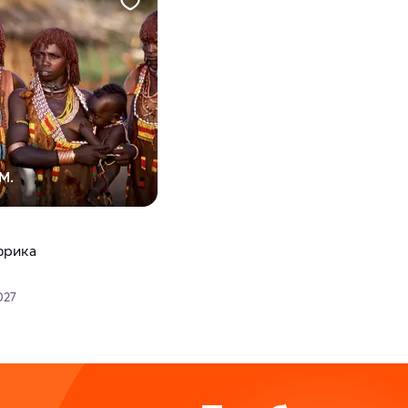
М.
фрика
027