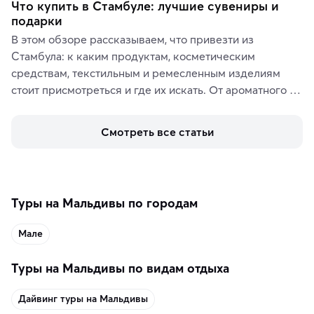
Что купить в Стамбуле: лучшие сувениры и
подарки
В этом обзоре рассказываем, что привезти из 
Стамбула: к каким продуктам, косметическим 
средствам, текстильным и ремесленным изделиям 
стоит присмотреться и где их искать. От ароматного 
кофе, специй и сладостей до мозаичных ламп, 
керамики и изделий из кожи на турецких рынках и в 
Смотреть все статьи
аутентичных лавках — в подарок близким или себе на 
память о путешествии.
Туры на Мальдивы по городам
Мале
Туры на Мальдивы по видам отдыха
Дайвинг туры на Мальдивы