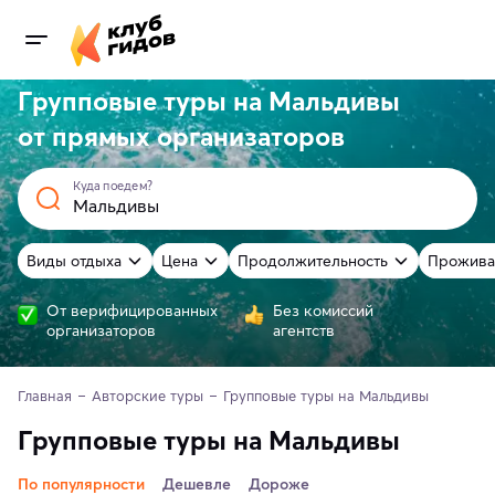
Групповые туры на Мальдивы
от
прямых
организаторов
Куда поедем?
Виды отдыха
Цена
Продолжительность
Прожива
От верифицированных
Без комиссий
организаторов
агентств
Главная
Авторские туры
Групповые туры на Мальдивы
Групповые туры на Мальдивы
По популярности
Дешевле
Дороже