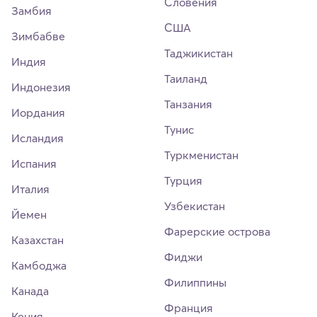
Словения
Замбия
США
Зимбабве
Таджикистан
Индия
Таиланд
Индонезия
Танзания
Иордания
Тунис
Исландия
Туркменистан
Испания
Турция
Италия
Узбекистан
Йемен
Фарерские острова
Казахстан
Фиджи
Камбоджа
Филиппины
Канада
Франция
Кения