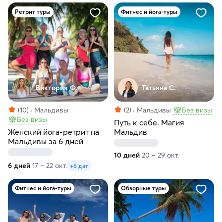
Ретрит туры
Фитнес и йога-туры
Виктория Ф.
Татьяна С.
(10)
Мальдивы
(2)
Мальдивы
Без визы
Без визы
Путь к себе. Магия
Женский йога-ретрит на
Мальдив
Мальдивы за 6 дней
10 дней
20 – 29 окт.
6 дней
17 – 22 окт.
+6 дат
Фитнес и йога-туры
Обзорные туры