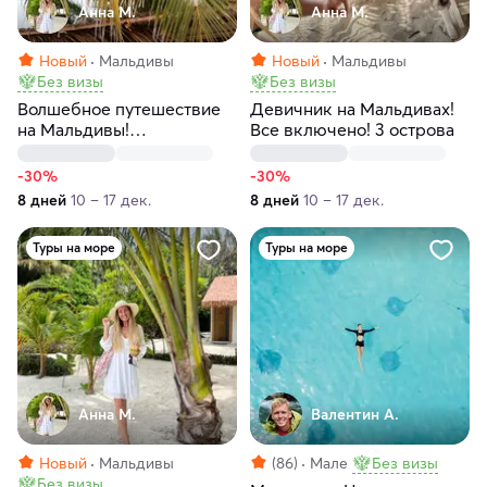
Анна М.
Анна М.
Новый
Мальдивы
Новый
Мальдивы
Без визы
Без визы
Волшебное путешествие
Девичник на Мальдивах!
на Мальдивы!
Все включено! 3 острова
Тропический рай!
-30%
-30%
8 дней
10 – 17 дек.
8 дней
10 – 17 дек.
Туры на море
Туры на море
Анна М.
Валентин А.
Новый
Мальдивы
(86)
Мале
Без визы
Без визы