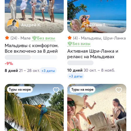
Андрей К.
Светлана Т.
(24)
Мале
Без визы
(4)
Мальдивы, Шри-Ланка
Без визы
Мальдивы с комфортом.
Все включено за 8 дней
Активная Шри-Ланка и
релакс на Мальдивах
-9%
10 дней
30 окт. – 8 нояб.
8 дней
21 – 28 окт.
+3 даты
+3 даты
Туры на море
Туры на море