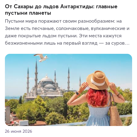
От Сахары до льдов Антарктиды: главные
пустыни планеты
Пустыни мира поражают своим разнообразием: на 
Земле есть песчаные, солончаковые, вулканические и 
даже покрытые льдом пустыни. Эти места кажутся 
безжизненными лишь на первый взгляд — за суровой 
красотой скрываются древние культуры, редкие 
животные и маршруты, которые дарят одни из самых 
ярких впечатлений от путешествий.
26 июня 2026