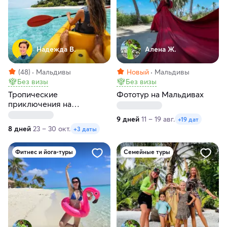
Надежда В.
Алена Ж.
(48)
Мальдивы
Новый
Мальдивы
Без визы
Без визы
Тропические
Фототур на Мальдивах
приключения на
Мальдивах
9 дней
11 – 19 авг.
+19 дат
8 дней
23 – 30 окт.
+3 даты
Фитнес и йога-туры
Семейные туры