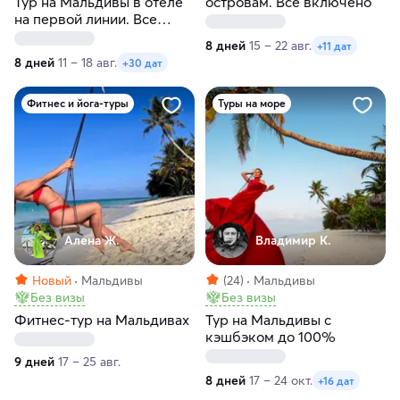
Тур на Мальдивы в отеле
островам. Всё включено
на первой линии. Все
включено
8 дней
15 – 22 авг.
+11 дат
8 дней
11 – 18 авг.
+30 дат
Фитнес и йога-туры
Туры на море
Алена Ж.
Владимир К.
Новый
Мальдивы
(24)
Мальдивы
Без визы
Без визы
Фитнес-тур на Мальдивах
Тур на Мальдивы с
кэшбэком до 100%
9 дней
17 – 25 авг.
8 дней
17 – 24 окт.
+16 дат