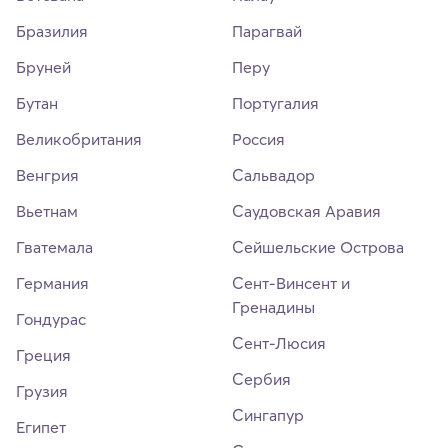
Бразилия
Парагвай
Бруней
Перу
Бутан
Португалия
Великобритания
Россия
Венгрия
Сальвадор
Вьетнам
Саудовская Аравия
Гватемала
Сейшельские Острова
Германия
Сент-Винсент и
Гренадины
Гондурас
Сент-Люсия
Греция
Сербия
Грузия
Сингапур
Египет