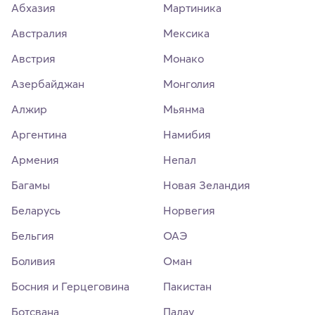
Абхазия
Мартиника
Австралия
Мексика
Австрия
Монако
Азербайджан
Монголия
Алжир
Мьянма
Аргентина
Намибия
Армения
Непал
Багамы
Новая Зеландия
Беларусь
Норвегия
Бельгия
ОАЭ
Боливия
Оман
Босния и Герцеговина
Пакистан
Ботсвана
Палау