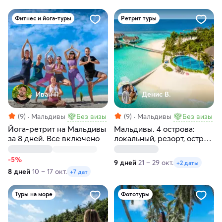
Фитнес и йога-туры
Ретрит туры
Иван П.
Денис В.
(9)
Мальдивы
Без визы
(9)
Мальдивы
Без визы
Йога-ретрит на Мальдивы
Мальдивы. 4 острова:
за 8 дней. Все включено
локальный, резорт, остров
скатов, необитаемый
-5%
9 дней
21 – 29 окт.
+2 даты
8 дней
10 – 17 окт.
+7 дат
Туры на море
Фототуры