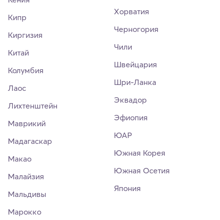
Хорватия
Кипр
Черногория
Киргизия
Чили
Китай
Швейцария
Колумбия
Шри-Ланка
Лаос
Эквадор
Лихтенштейн
Эфиопия
Маврикий
ЮАР
Мадагаскар
Южная Корея
Макао
Южная Осетия
Малайзия
Япония
Мальдивы
Марокко