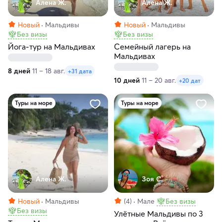
Алена Ж.
Алена Ж.
Новый
Мальдивы
Новый
Мальдивы
Без визы
Без визы
Йога-тур на Мальдивах
Семейный лагерь на
Мальдивах
8 дней
11 – 18 авг.
+31 дата
10 дней
11 – 20 авг.
+20 дат
Туры на море
Туры на море
Алена Ж.
Зоя С.
Новый
Мальдивы
(4)
Мале
Без визы
Без визы
Улётные Мальдивы по 3