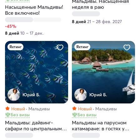
Мальдивы. Насыщенная
Насыщенные Мальдивы!
неделя в раю
Все включено!
8 дней
21 – 28 фев. 2027
-45%
8 дней
10 – 17 дек.
Яхтинг
Яхтинг
Юрий Б.
Юрий Б.
Новый
Мальдивы
Новый
Мальдивы
Без визы
Без визы
Мальдивы: дайвинг-
Мальдивы на парусном
сафари по центральным
катамаране: в гостях у
атоллам на мегаяхте White
китовых акул и мант.