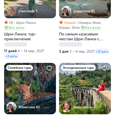
Светлана Т.
Алевтина Ю.
(4)
Шри-Ланка
Новый
Нувара-Элия,
Без визы
Канди, Элла
Без визы
Шри-Ланка: тур-
По самым красивым
приключение
местам Шри-Ланки с
доставкой на южное
побережье
11 дней
4 – 14 мар. 2027
3 дня
2 – 4 мар. 2027
+21 дата
+3 даты
Семейные туры
Экскурсионные туры
Алевтина Ю.
Константин Г.