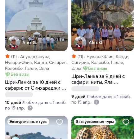
Alex G.
Alex G.
(11)
Анурадхапура,
(11)
Нувара-Элия, Канди,
Нувара-Элия, Канди, Сигирия,
Сигирия, Коломбо, Галле,
Коломбо, Галле, Элла
Элла
Без визы
Без визы
Шри-Ланка за 9 дней с
Шри-Ланка за 10 дней с
сафари: киты, Яла,
сафари: от Синхараджи до
Сигирия (индивидуально)
Анурадхапуры
9 дней
Любые даты с 1 нояб.
(индивидуально)
по 15 апр.
10 дней
Любые даты с 1 нояб.
по 15 апр.
Экскурсионные туры
Экскурсионные туры