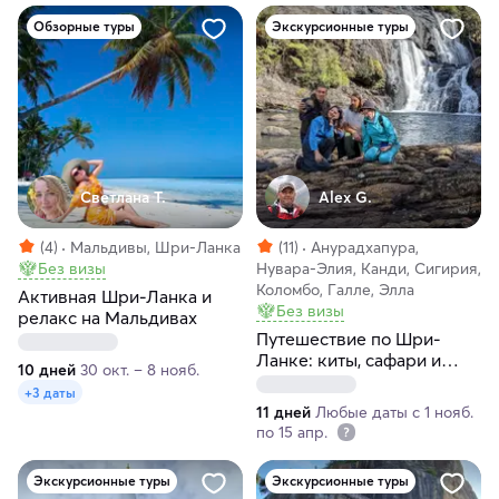
Обзорные туры
Экскурсионные туры
Светлана Т.
Alex G.
(4)
Мальдивы, Шри-Ланка
(11)
Анурадхапура,
Без визы
Нувара-Элия, Канди, Сигирия,
Коломбо, Галле, Элла
Активная Шри-Ланка и
Без визы
релакс на Мальдивах
Путешествие по Шри-
Ланке: киты, сафари и
10 дней
30 окт. – 8 нояб.
шарм Цейлона
+3 даты
(индивидуально)
11 дней
Любые даты с 1 нояб.
по 15 апр.
Экскурсионные туры
Экскурсионные туры