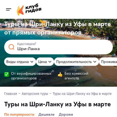
Туры на Шри-Ланку из Уфы в марте
от
прямых
организаторов
Куда поедем?
Виды отдыха
Цена
Продолжительность
Прожива
От верифицированных
Без комиссий
организаторов
агентств
Главная
Авторские туры
Туры на Шри-Ланку из Уфы в марте 
Туры на Шри-Ланку из Уфы в марте
По популярности
Дешевле
Дороже