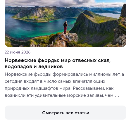
22 июня 2026
Норвежские фьорды: мир отвесных скал,
водопадов и ледников
Норвежские фьорды формировались миллионы лет, а 
сегодня входят в число самых впечатляющих 
природных ландшафтов мира. Рассказываем, как 
возникли эти удивительные морские заливы, чем 
знаменит «Король фьордов», где находятся самые 
живописные смотровые площадки и какие точки 
Смотреть все статьи
включить в маршрут по Норвегии.