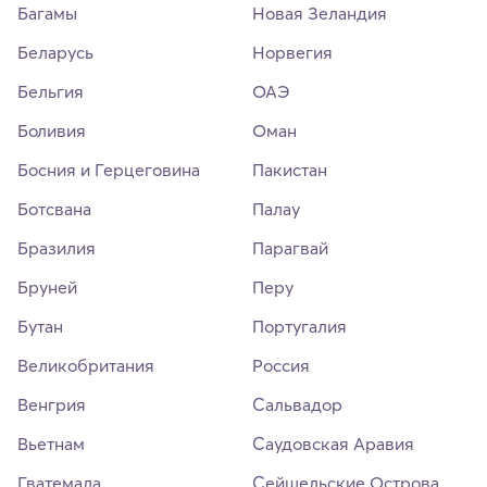
Багамы
Новая Зеландия
Беларусь
Норвегия
Бельгия
ОАЭ
Боливия
Оман
Босния и Герцеговина
Пакистан
Ботсвана
Палау
Бразилия
Парагвай
Бруней
Перу
Бутан
Португалия
Великобритания
Россия
Венгрия
Сальвадор
Вьетнам
Саудовская Аравия
Гватемала
Сейшельские Острова