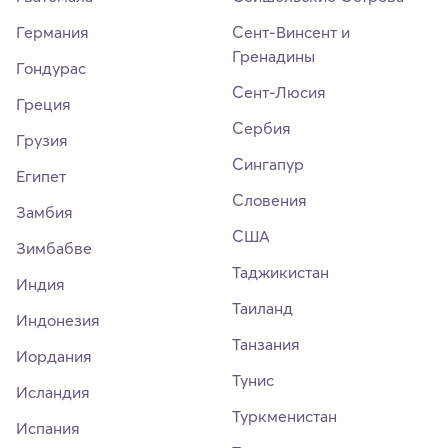
Германия
Сент-Винсент и
Гренадины
Гондурас
Сент-Люсия
Греция
Сербия
Грузия
Сингапур
Египет
Словения
Замбия
США
Зимбабве
Таджикистан
Индия
Таиланд
Индонезия
Танзания
Иордания
Тунис
Исландия
Туркменистан
Испания