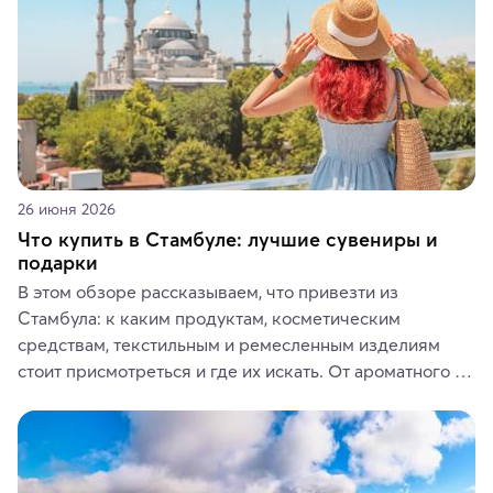
26 июня 2026
Что купить в Стамбуле: лучшие сувениры и
подарки
В этом обзоре рассказываем, что привезти из 
Стамбула: к каким продуктам, косметическим 
средствам, текстильным и ремесленным изделиям 
стоит присмотреться и где их искать. От ароматного 
кофе, специй и сладостей до мозаичных ламп, 
керамики и изделий из кожи на турецких рынках и в 
аутентичных лавках — в подарок близким или себе на 
память о путешествии.