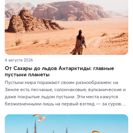
4 августа 2026
От Сахары до льдов Антарктиды: главные
пустыни планеты
Пустыни мира поражают своим разнообразием: на 
Земле есть песчаные, солончаковые, вулканические и 
даже покрытые льдом пустыни. Эти места кажутся 
безжизненными лишь на первый взгляд — за суровой 
красотой скрываются древние культуры, редкие 
животные и маршруты, которые дарят одни из самых 
ярких впечатлений от путешествий.