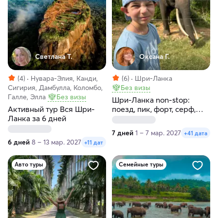
Светлана Т.
Оксана Г.
(4)
Нувара-Элия, Канди,
(6)
Шри-Ланка
Сигирия, Дамбулла, Коломбо,
Без визы
Галле, Элла
Без визы
Шри-Ланка non-stop:
Активный тур Вся Шри-
поезд, пик, форт, серф,
Ланка за 6 дней
слоны и черепахи!
7 дней
1 – 7 мар. 2027
+41 дата
6 дней
8 – 13 мар. 2027
+11 дат
Авто туры
Семейные туры