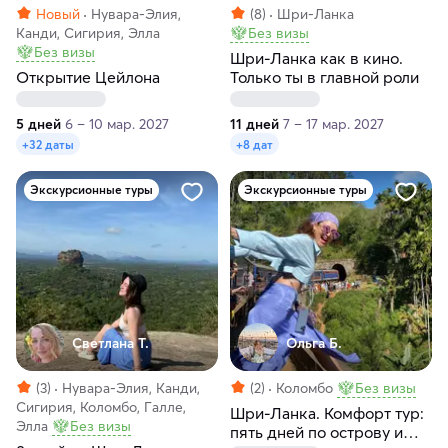
Новый
Нувара-Элия,
(8)
Шри-Ланка
Канди, Сигирия, Элла
Без визы
Без визы
Шри-Ланка как в кино.
Открытие Цейлона
Только ты в главной роли
5 дней
6 – 10 мар. 2027
11 дней
7 – 17 мар. 2027
+32 даты
+8 дат
Экскурсионные туры
Экскурсионные туры
Светлана Т.
Ольга Б.
(3)
Нувара-Элия, Канди,
(2)
Коломбо
Без визы
Сигирия, Коломбо, Галле,
Шри-Ланка. Комфорт тур:
Элла
Без визы
пять дней по острову и