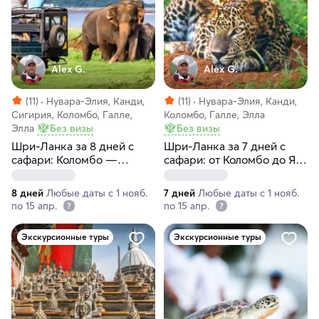
Alex G.
Alex G.
(11)
Нувара-Элия, Канди,
(11)
Нувара-Элия, Канди,
Сигирия, Коломбо, Галле,
Коломбо, Галле, Элла
Элла
Без визы
Без визы
Шри-Ланка за 8 дней с
Шри-Ланка за 7 дней с
сафари: Коломбо —
сафари: от Коломбо до Яла
Удавалаве — Сигирия
(индивидуально)
(индивидуально)
8 дней
Любые даты с 1 нояб.
7 дней
Любые даты с 1 нояб.
по 15 апр.
по 15 апр.
Экскурсионные туры
Экскурсионные туры