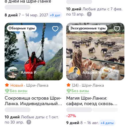
8 дней на Шри-Ланке
пять дней в океане
10 дней
Любые даты с 7 фев.
по 13 апр.
8 дней
7 – 14 мар. 2027
+9 дат
Обзорные туры
Экскурсионные туры
Алина Р.
Андрей К.
Новый
Шри-Ланка
(24)
Шри-Ланка
Без визы
Без визы
Сокровища острова Шри-
Магия Шри-Ланки:
Ланка. Индивидуальный
сафари, поезд сквозь
тур для двоих по лучшим
джунгли, чайные холмы и
местам
отдых у океана
-27%
10 дней
Любые даты с 1 окт.
по 30 апр.
9 дней
8 – 16 авг.
+4 даты