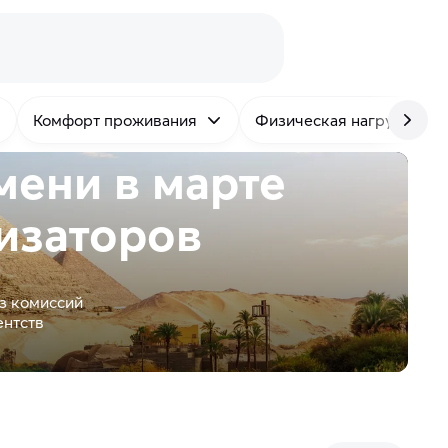
Комфорт проживания
Физическая нагрузка
мени в марте
изаторов
з комиссий
ентств