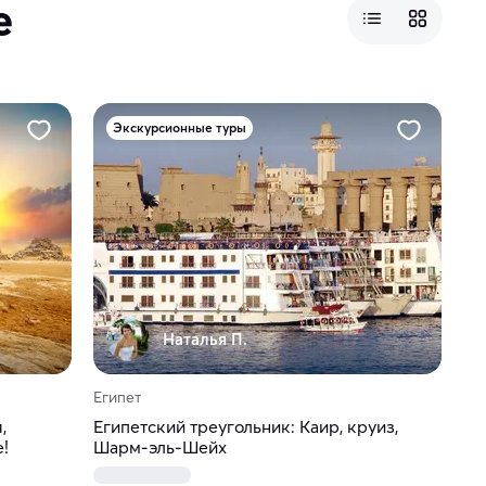
е
Экскурсионные туры
Наталья П.
Египет
,
Египетский треугольник: Каир, круиз,
е!
Шарм-эль-Шейх