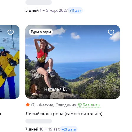
5 дней
1 – 5 мар. 2027
+11 дат
Туры в горы
Наталья Б.
(7)
Фетхие, Олюдениз
Без визы
и
Ликийская тропа (самостоятельно)
7 дней
10 – 16 авг.
+21 дата