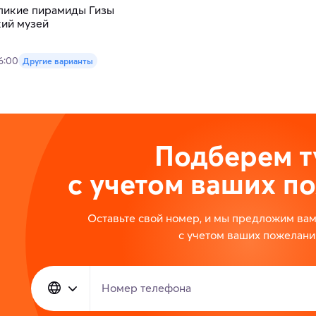
еликие пирамиды Гизы
кий музей
16:00
Другие варианты
Подберем т
с учетом ваших п
Оставьте свой номер, и мы предложим ва
с учетом ваших пожелани
Номер телефона