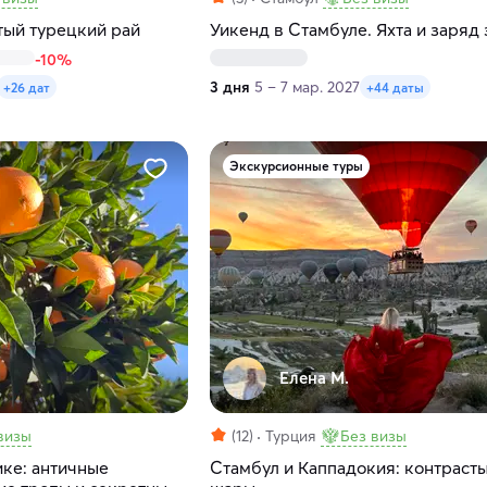
ый турецкий рай
Уикенд в Стамбуле. Яхта и заряд
-10%
3 дня
5 – 7 мар. 2027
+26 дат
+44 даты
Экскурсионные туры
Елена М.
визы
(12)
Турция
Без визы
ике: античные
Стамбул и Каппадокия: контрасты