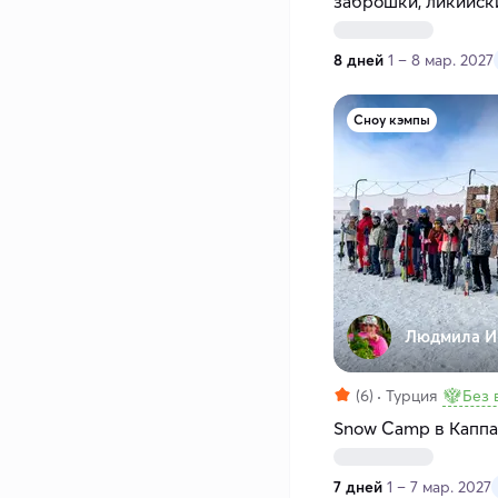
заброшки, ликийск
бухты
8 дней
1 – 8 мар. 2027
Сноу кэмпы
Людмила И
(6)
Турция
Без 
Snow Camp в Каппа
7 дней
1 – 7 мар. 2027