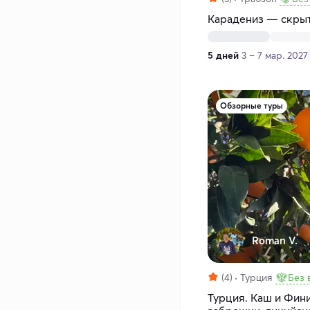
Карадениз — скрыт
5 дней
3 – 7 мар. 2027
Обзорные туры
Roman V.
(4)
Турция
Без 
Турция. Каш и Фин