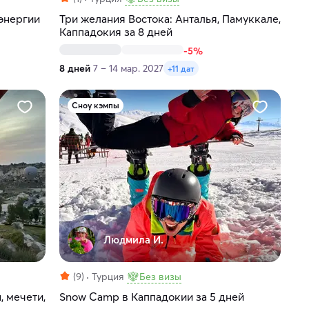
 энергии
Три желания Востока: Анталья, Памуккале,
Каппадокия за 8 дней
-5%
8 дней
7 – 14 мар. 2027
+11 дат
Сноу кэмпы
Людмила И.
(9)
Турция
Без визы
, мечети,
Snow Camp в Каппадокии за 5 дней