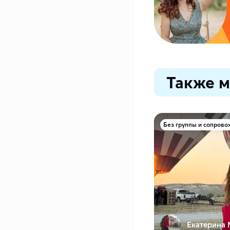
Также м
Без группы и сопров
Екатерина 