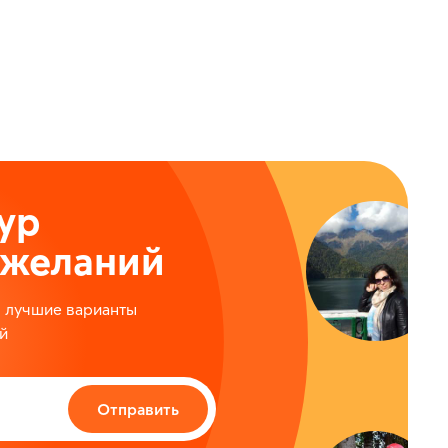
ур
ожеланий
м лучшие варианты
й
Отправить