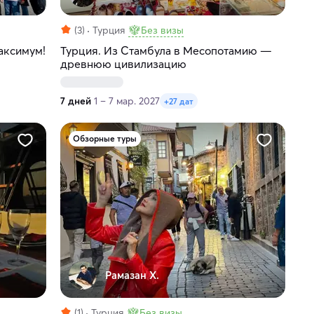
(3)
Турция
Без визы
аксимум!
Турция. Из Стамбула в Месопотамию —
древнюю цивилизацию
7 дней
1 – 7 мар. 2027
+27 дат
Обзорные туры
Рамазан Х.
(1)
Турция
Без визы