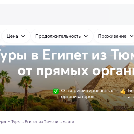
Цена
Продолжительность
Проживание
уры в Египет из Тю
от
прямых
орган
От верифицированных
Бе
организаторов
аг
уры
Туры в Египет из Тюмени в марте