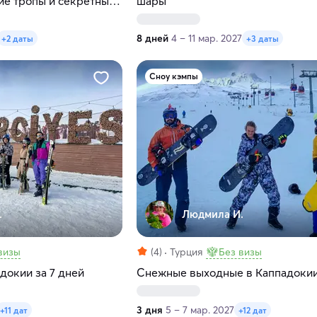
ие тропы и секретные
шары
8 дней
4 – 11 мар. 2027
+2 даты
+3 даты
Сноу кэмпы
.
Людмила И.
визы
(4)
Турция
Без визы
докии за 7 дней
Снежные выходные в Каппадоки
3 дня
5 – 7 мар. 2027
+11 дат
+12 дат