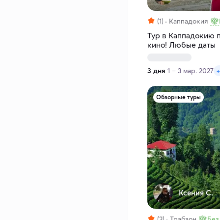
(1)
Каппадокия
Тур в Каппадокию п
кино! Любые даты
3 дня
1 – 3 мар. 2027
+
Обзорные туры
Ксения С.
(3)
Трабзон
Без