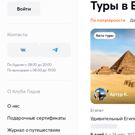
Туры в 
Войти
По популярности
Д
Контакты
Авто туры
По будням с 08:00 до 20:00
По выходным с 08:00 до 19:00
О Клубе Гидов
Артур К.
О нас
Египет
Подарочные сертификаты
Удивительный Егип
Журнал о путешествиях
9 дней
6 – 14 мар. 202