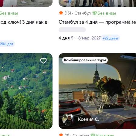
Без визы
(15)
Стамбул
Без визы
од ключ! 3 дня как в
Стамбул за 4 дня — программа м
4 дня
5 – 8 мар. 2027
+22 даты
206 дат
Комбинированные туры
Ксения С.
 визы
(3)
Стамбул
Без визы