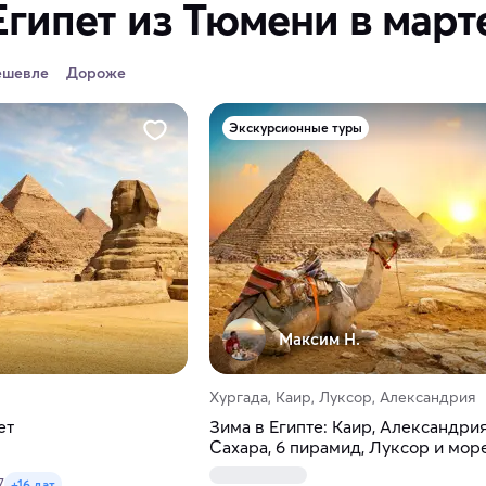
Египет из Тюмени в март
ешевле
Дороже
Экскурсионные туры
Максим H.
Хургада, Каир, Луксор, Александрия
ет
Зима в Египте: Каир, Александрия
Сахара, 6 пирамид, Луксор и мор
7
+16 дат