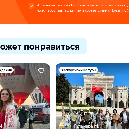
Я принимаю условия
Пользовательского соглашения
и д
моих персональных данных в соответствии с
Политикой
ожет понравиться
ождения
Экскурсионные туры
М.
Гульнара М.