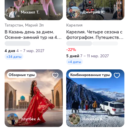
Михаил Т.
Дмитрий К.
Татарстан, Марий Эл
Карелия
В Казань день за днем.
Карелия. Четыре сезона с
Осенне-зимний тур на 4
фотографом. Путешествие
дня
на другую планету
-22%
4 дня
4 – 7 мар. 2027
5 дней
7 – 11 мар. 2027
+34 даты
+4 даты
Обзорные туры
Комбинированные туры
Улугбек А.
Николай К.