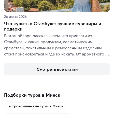
26 июня 2026
Что купить в Стамбуле: лучшие сувениры и
подарки
В этом обзоре рассказываем, что привезти из 
Стамбула: к каким продуктам, косметическим 
средствам, текстильным и ремесленным изделиям 
стоит присмотреться и где их искать. От ароматного 
кофе, специй и сладостей до мозаичных ламп, 
керамики и изделий из кожи на турецких рынках и в 
Смотреть все статьи
аутентичных лавках — в подарок близким или себе на 
память о путешествии.
Подборки туров в Минск
Гастрономические туры в Минск