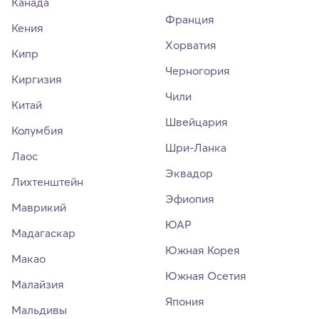
Канада
Франция
Кения
Хорватия
Кипр
Черногория
Киргизия
Чили
Китай
Швейцария
Колумбия
Шри-Ланка
Лаос
Эквадор
Лихтенштейн
Эфиопия
Маврикий
ЮАР
Мадагаскар
Южная Корея
Макао
Южная Осетия
Малайзия
Япония
Мальдивы