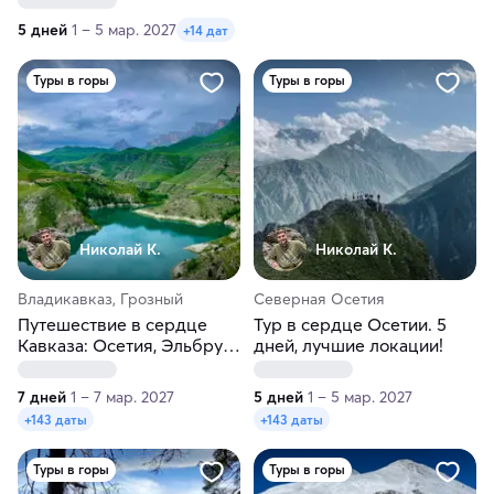
5 дней
1 – 5 мар. 2027
+14 дат
Туры в горы
Туры в горы
Николай К.
Николай К.
Владикавказ, Грозный
Северная Осетия
Путешествие в сердце
Тур в сердце Осетии. 5
Кавказа: Осетия, Эльбрус,
дней, лучшие локации!
Грозный, всё включено!
7 дней
1 – 7 мар. 2027
5 дней
1 – 5 мар. 2027
+143 даты
+143 даты
Туры в горы
Туры в горы