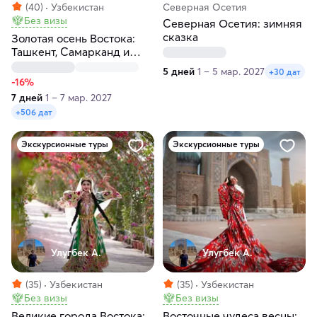
(40)
Узбекистан
Северная Осетия
Без визы
Северная Осетия: зимняя
сказка
Золотая осень Востока:
Ташкент, Самарканд и
Бухара
5 дней
1 – 5 мар. 2027
+30 дат
-16%
7 дней
1 – 7 мар. 2027
+506 дат
Экскурсионные туры
Экскурсионные туры
Улугбек А.
Улугбек А.
(35)
Узбекистан
(35)
Узбекистан
Без визы
Без визы
Великие города Востока:
Восточные чудеса весны: