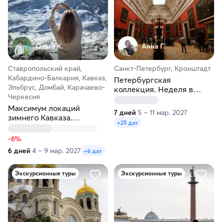
Ольга К.
Анна Г.
Ставропольский край,
Санкт-Петербург, Кронштадт
Кабардино-Балкария, Кавказ,
Петербургская
Эльбрус, Домбай, Карачаево-
коллекция. Неделя в
Черкесия
Северной столице. Осень-
Максимум локаций
весна
7 дней
5 – 11 мар. 2027
зимнего Кавказа.
+25 дат
Новогодние праздники в
горах
-6%
6 дней
4 – 9 мар. 2027
+6 дат
Экскурсионные туры
Экскурсионные туры