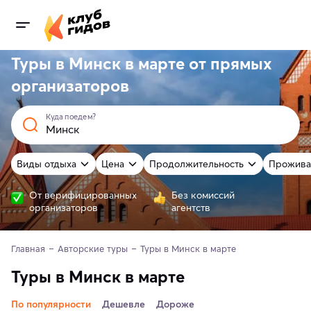
Туры в Минск в марте от
прямых
организаторов
Куда поедем?
Виды отдыха
Цена
Продолжительность
Прожива
От верифицированных
Без комиссий
организаторов
агентств
Главная
Авторские туры
Туры в Минск в марте
Туры в Минск в марте
По популярности
Дешевле
Дороже