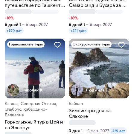
путешествие по Ташкенту,
Самарканд и Бухара за 6
Самарканду и Бухаре за 6
дней
дней
-16%
-16%
6 дней
1 – 6 мар. 2027
6 дней
1 – 6 мар. 2027
+570 дат
+721 дата
Горнолыжные туры
Экскурсионные туры
Николай К.
Людмила Т.
Кавказ, Северная Осетия,
Байкал
Эльбрус, Кабардино-
Зимние три дня на
Балкария
Ольхоне
Горнолыжный тур в Цей и
на Эльбрус
3 дня
1 – 3 мар. 2027
+129 дат