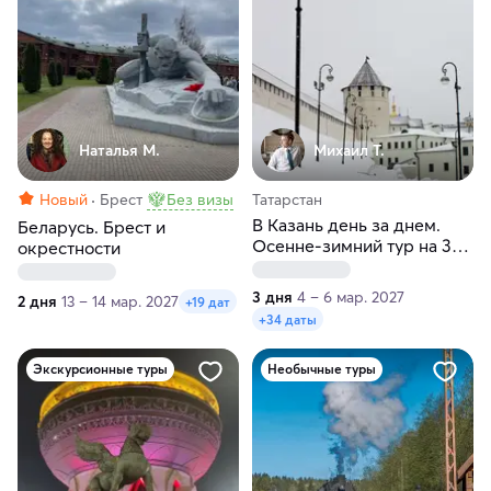
Наталья М.
Михаил Т.
Новый
Брест
Без визы
Татарстан
В Казань день за днем.
Беларусь. Брест и
Осенне-зимний тур на 3
окрестности
дня
3 дня
4 – 6 мар. 2027
2 дня
13 – 14 мар. 2027
+19 дат
+34 даты
Экскурсионные туры
Необычные туры