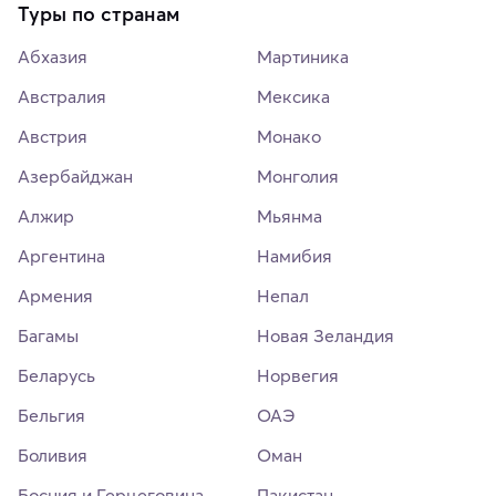
Туры по странам
Абхазия
Мартиника
Австралия
Мексика
Австрия
Монако
Азербайджан
Монголия
Алжир
Мьянма
Аргентина
Намибия
Армения
Непал
Багамы
Новая Зеландия
Беларусь
Норвегия
Бельгия
ОАЭ
Боливия
Оман
Босния и Герцеговина
Пакистан