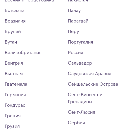
Ботсвана
Палау
Бразилия
Парагвай
Бруней
Перу
Бутан
Португалия
Великобритания
Россия
Венгрия
Сальвадор
Вьетнам
Саудовская Аравия
Гватемала
Сейшельские Острова
Германия
Сент-Винсент и
Гренадины
Гондурас
Сент-Люсия
Греция
Сербия
Грузия