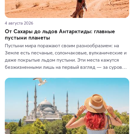
4 августа 2026
От Сахары до льдов Антарктиды: главные
пустыни планеты
Пустыни мира поражают своим разнообразием: на 
Земле есть песчаные, солончаковые, вулканические и 
даже покрытые льдом пустыни. Эти места кажутся 
безжизненными лишь на первый взгляд — за суровой 
красотой скрываются древние культуры, редкие 
животные и маршруты, которые дарят одни из самых 
ярких впечатлений от путешествий.