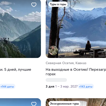
Туры в горы
Николай К.
Северная Осетия, Кавказ
и. 5 дней, лучшие
На выходные в Осетию! Перезагр
горах
3 дня
1 – 3 мар. 2027
+144 даты
+143 даты
Экскурсионные туры