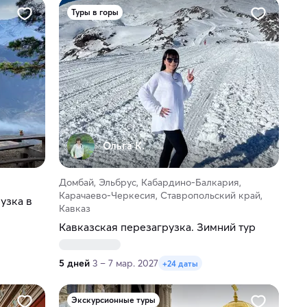
Туры в горы
Ольга К.
Домбай, Эльбрус, Кабардино-Балкария,
Карачаево-Черкесия, Ставропольский край,
узка в
Кавказ
Кавказская перезагрузка. Зимний тур
5 дней
3 – 7 мар. 2027
+24 даты
Экскурсионные туры