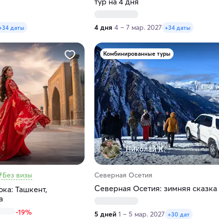
тур на 4 дня
4 дня
4 – 7 мар. 2027
+34 даты
+34 даты
Комбинированные туры
Николай К.
Без визы
Северная Осетия
Северная Осетия: зимняя сказка
ока: Ташкент,
а
-19%
5 дней
1 – 5 мар. 2027
+30 дат