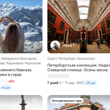
Анна Г.
, Кабардино-Балкария,
Санкт-Петербург, Кронштадт
бай, Карачаево-Черкесия
Петербургская коллекция. Недел
зимнего Кавказа.
Северной столице. Осень-весна
ики в горах
-6%
7 дней
5 – 11 мар. 2027
+25 дат
+6 дат
Экскурсионные туры