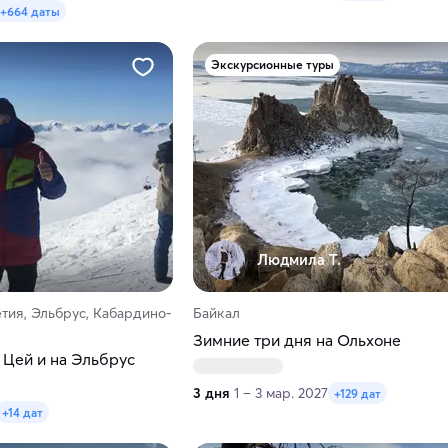
+664 даты
Экскурсионные туры
Людмила Т.
тия, Эльбрус, Кабардино-
Байкал
Зимние три дня на Ольхоне
 Цей и на Эльбрус
3 дня
1 – 3 мар. 2027
+129 дат
+14 дат