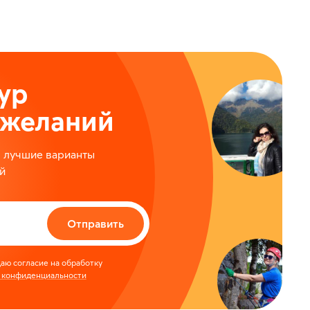
ур
ожеланий
м лучшие варианты
й
Отправить
аю согласие на обработку
 конфиденциальности