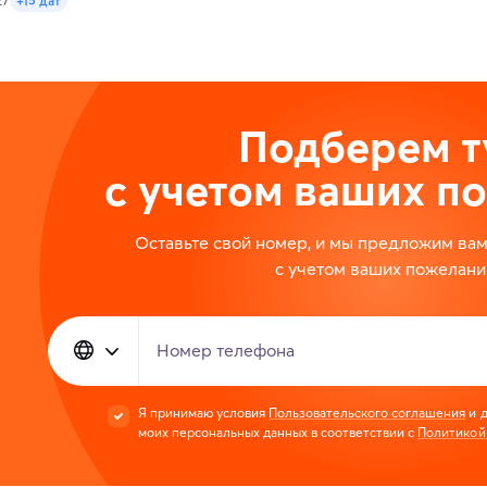
27
+15 дат
Подберем т
с учетом ваших п
Оставьте свой номер, и мы предложим ва
с учетом ваших пожелани
Номер телефона
Я принимаю условия
Пользовательского соглашения
и д
моих персональных данных в соответствии с
Политикой