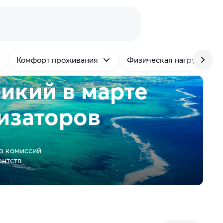
Комфорт проживания
Физическая нагрузка
икий в марте
изаторов
з комиссий
ентств