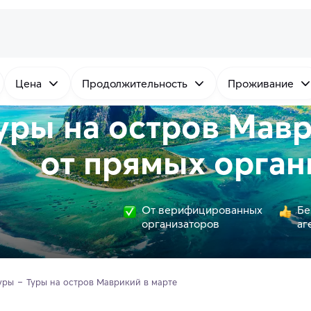
Цена
Продолжительность
Проживание
уры на остров Мавр
от
прямых
орган
От верифицированных
Бе
организаторов
аг
уры
Туры на остров Маврикий в марте