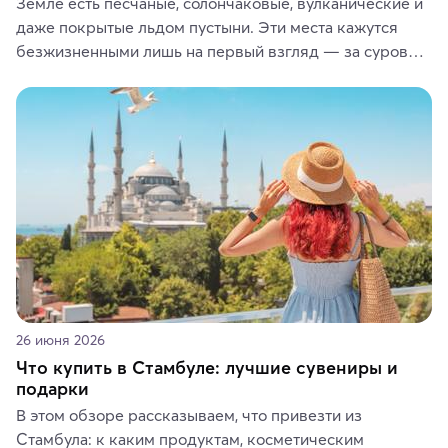
Земле есть песчаные, солончаковые, вулканические и 
даже покрытые льдом пустыни. Эти места кажутся 
безжизненными лишь на первый взгляд — за суровой 
красотой скрываются древние культуры, редкие 
животные и маршруты, которые дарят одни из самых 
ярких впечатлений от путешествий.
26 июня 2026
Что купить в Стамбуле: лучшие сувениры и
подарки
В этом обзоре рассказываем, что привезти из 
Стамбула: к каким продуктам, косметическим 