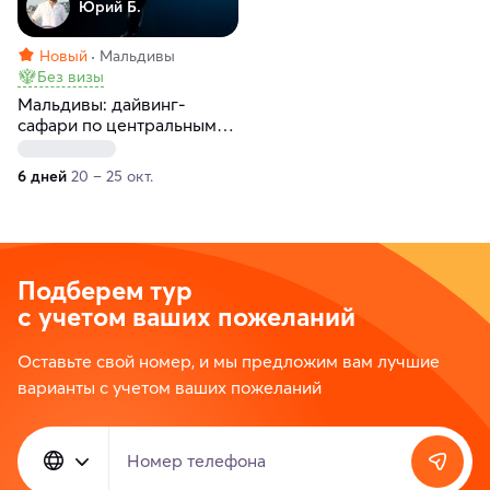
Юрий Б.
Новый
Мальдивы
Без визы
Мальдивы: дайвинг-
сафари по центральным
атоллам на мегаяхте White
Pearl. 6 дней
6 дней
20 – 25 окт.
Подберем тур
с учетом ваших пожеланий
Оставьте свой номер, и мы предложим вам лучшие
варианты с учетом ваших пожеланий
Номер телефона