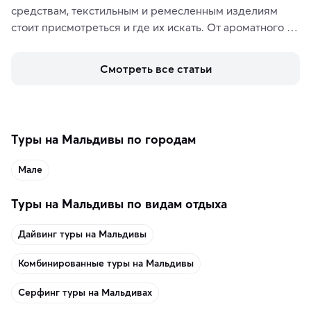
средствам, текстильным и ремесленным изделиям 
стоит присмотреться и где их искать. От ароматного 
кофе, специй и сладостей до мозаичных ламп, 
керамики и изделий из кожи на турецких рынках и в 
Смотреть все статьи
аутентичных лавках — в подарок близким или себе на 
память о путешествии.
Туры на Мальдивы по городам
Мале
Туры на Мальдивы по видам отдыха
Дайвинг туры на Мальдивы
Комбинированные туры на Мальдивы
Серфинг туры на Мальдивах