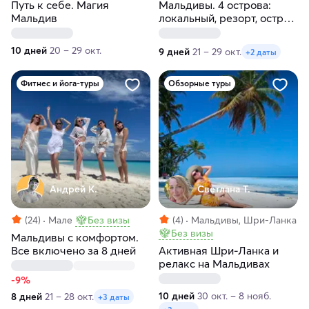
Путь к себе. Магия
Мальдивы. 4 острова:
Мальдив
локальный, резорт, остров
скатов, необитаемый
10 дней
20 – 29 окт.
9 дней
21 – 29 окт.
+2 даты
Фитнес и йога-туры
Обзорные туры
Андрей К.
Светлана Т.
(24)
Мале
Без визы
(4)
Мальдивы, Шри-Ланка
Без визы
Мальдивы с комфортом.
Все включено за 8 дней
Активная Шри-Ланка и
релакс на Мальдивах
-9%
10 дней
30 окт. – 8 нояб.
8 дней
21 – 28 окт.
+3 даты