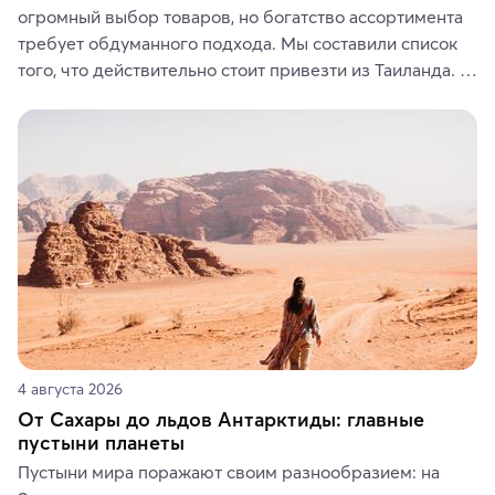
огромный выбор товаров, но богатство ассортимента 
требует обдуманного подхода. Мы составили список 
того, что действительно стоит привезти из Таиланда. 
Вы можете выбрать сладости, фрукты, косметические 
средства, одежду, украшения, предметы интерьера 
или сувениры, а мы расскажем, чем они интересны и 
где их купить.
4 августа 2026
От Сахары до льдов Антарктиды: главные
пустыни планеты
Пустыни мира поражают своим разнообразием: на 