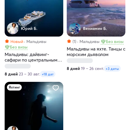
Юрий Б.
Вениамин Б.
Новый
Мальдивы
(1)
Мальдивы
Без визы
Без визы
Мальдивы на яхте. Танцы с
Мальдивы: дайвинг-
морским дьяволом
сафари по центральным
атоллам на мегаяхте White
8 дней
19 – 26 сент.
+3 даты
Pearl
8 дней
23 – 30 авг.
+18 дат
Яхтинг