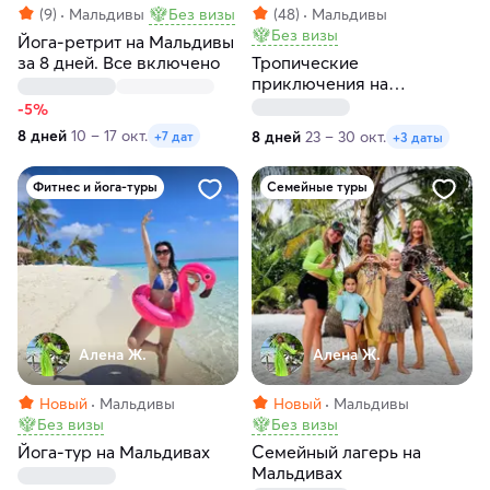
(9)
Мальдивы
Без визы
(48)
Мальдивы
Без визы
Йога-ретрит на Мальдивы
за 8 дней. Все включено
Тропические
приключения на
Мальдивах
-5%
8 дней
10 – 17 окт.
8 дней
23 – 30 окт.
+7 дат
+3 даты
Фитнес и йога-туры
Семейные туры
Алена Ж.
Алена Ж.
Новый
Мальдивы
Новый
Мальдивы
Без визы
Без визы
Йога-тур на Мальдивах
Семейный лагерь на
Мальдивах