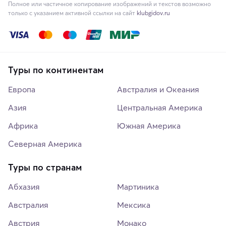
Полное или частичное копирование изображений и текстов возможно
только с указанием активной ссылки на сайт
klubgidov.ru
Туры по континентам
Европа
Австралия и Океания
Азия
Центральная Америка
Африка
Южная Америка
Северная Америка
Туры по странам
Абхазия
Мартиника
Австралия
Мексика
Австрия
Монако