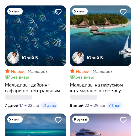
Яхтинг
Яхтинг
Юрий Б.
Юрий Б.
Новый
Мальдивы
Новый
Мальдивы
Без визы
Без визы
Мальдивы: дайвинг-
Мальдивы на парусном
сафари по центральным
катамаране: в гостях у
атоллам на мегаяхте White
китовых акул и мант.
Pearl. 7 дней
Катамаран Lagoon 40
7 дней
17 – 23 авг.
8 дней
22 – 29 авг.
+2 даты
+13 дат
Яхтинг
Круизы