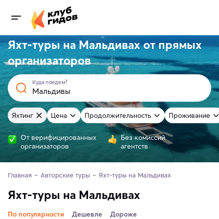
Яхт-туры на Мальдивах от
прямых
организаторов
Куда поедем?
Яхтинг
Цена
Продолжительность
Проживание
От верифицированных
Без комиссий
организаторов
агентств
Главная
Авторские туры
Яхт-туры на Мальдивах
Яхт-туры на Мальдивах
По популярности
Дешевле
Дороже