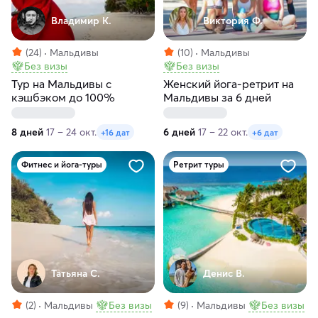
Владимир К.
Виктория Ф.
(24)
Мальдивы
(10)
Мальдивы
Без визы
Без визы
Тур на Мальдивы с
Женский йога-ретрит на
кэшбэком до 100%
Мальдивы за 6 дней
8 дней
17 – 24 окт.
6 дней
17 – 22 окт.
+16 дат
+6 дат
Фитнес и йога-туры
Ретрит туры
Татьяна С.
Денис В.
(2)
Мальдивы
Без визы
(9)
Мальдивы
Без визы