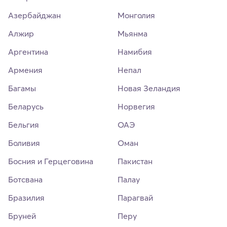
Азербайджан
Монголия
Алжир
Мьянма
Аргентина
Намибия
Армения
Непал
Багамы
Новая Зеландия
Беларусь
Норвегия
Бельгия
ОАЭ
Боливия
Оман
Босния и Герцеговина
Пакистан
Ботсвана
Палау
Бразилия
Парагвай
Бруней
Перу