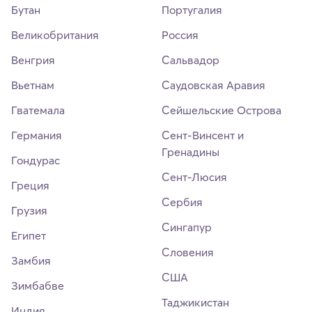
Бутан
Португалия
Великобритания
Россия
Венгрия
Сальвадор
Вьетнам
Саудовская Аравия
Гватемала
Сейшельские Острова
Германия
Сент-Винсент и
Гренадины
Гондурас
Сент-Люсия
Греция
Сербия
Грузия
Сингапур
Египет
Словения
Замбия
США
Зимбабве
Таджикистан
Индия