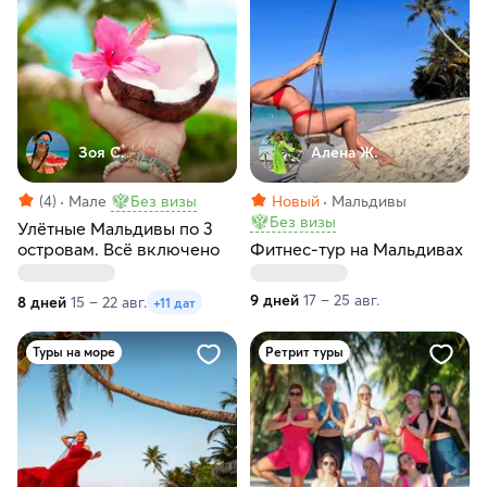
Зоя С.
Алена Ж.
(4)
Мале
Без визы
Новый
Мальдивы
Без визы
Улётные Мальдивы по 3
островам. Всё включено
Фитнес-тур на Мальдивах
9 дней
17 – 25 авг.
8 дней
15 – 22 авг.
+11 дат
Туры на море
Ретрит туры