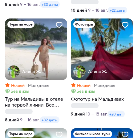
8 дней
9 – 16 авг.
+33 даты
10 дней
9 – 18 авг.
+22 даты
Туры на море
Фототуры
Алена Ж.
Алена Ж.
Новый
Мальдивы
Новый
Мальдивы
Без визы
Без визы
Тур на Мальдивы в отеле
Фототур на Мальдивах
на первой линии. Все
включено
9 дней
10 – 18 авг.
+20 дат
8 дней
9 – 16 авг.
+32 даты
Туры на море
Фитнес и йога-туры