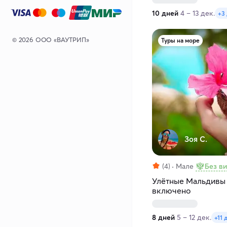
10 дней
4 – 13 дек.
+3
© 2026 ООО «ВАУТРИП»
Туры на море
Зоя С.
(4)
Мале
Без в
Улётные Мальдивы 
включено
8 дней
5 – 12 дек.
+11 