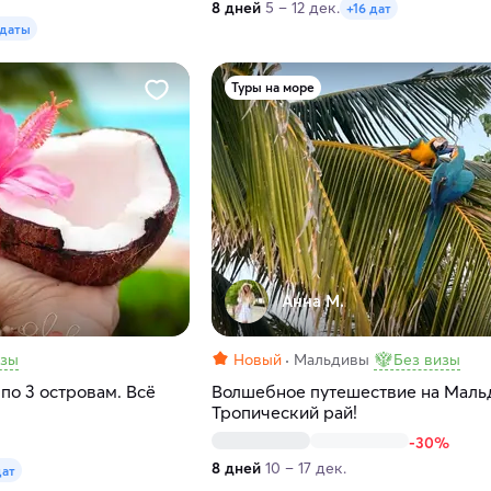
8 дней
5 – 12 дек.
+16 дат
 даты
Туры на море
Анна М.
изы
Новый
Мальдивы
Без визы
по 3 островам. Всё
Волшебное путешествие на Маль
Тропический рай!
-30%
8 дней
10 – 17 дек.
дат