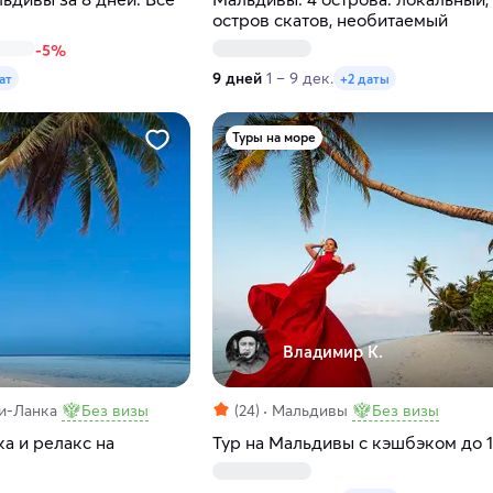
остров скатов, необитаемый
-5%
9 дней
1 – 9 дек.
ат
+2 даты
Туры на море
Владимир К.
и-Ланка
Без визы
(24)
Мальдивы
Без визы
а и релакс на
Тур на Мальдивы с кэшбэком до