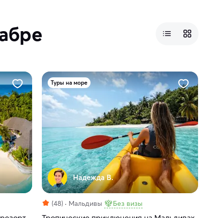
кабре
Туры на море
Надежда В.
(48)
Мальдивы
Без визы
резорт,
Тропические приключения на Мальдивах