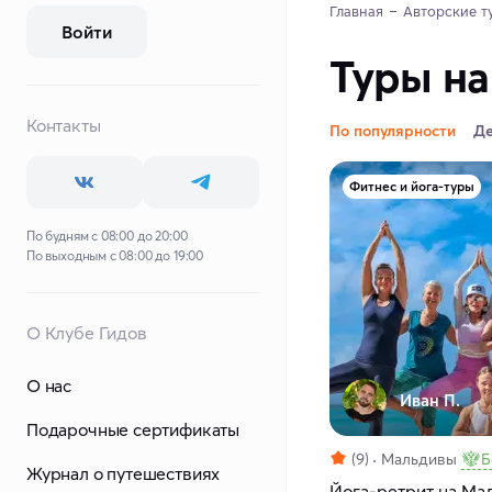
Главная
Авторские т
Войти
Туры на
Контакты
По популярности
Д
Фитнес и йога-туры
По будням с 08:00 до 20:00
По выходным с 08:00 до 19:00
О Клубе Гидов
О нас
Иван П.
Подарочные сертификаты
(9)
Мальдивы
Б
Журнал о путешествиях
Йога-ретрит на Мал