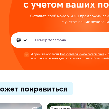
с учетом ваших п
Оставьте свой номер, и мы предложим ва
с учетом ваших пожелани
Номер телефона
Я принимаю условия
Пользовательского соглашения
и д
моих персональных данных в соответствии с
Политикой
ожет понравиться
Туры на море