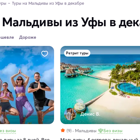
уры
Туры на Мальдивы из Уфы в декабре
 Мальдивы из Уфы в де
ешевле
Дороже
Ретрит туры
Денис В.
ез визы
(9)
Мальдивы
Без визы
ьдивы за 8 дней. Все
Мальдивы. 4 острова: локальный, 