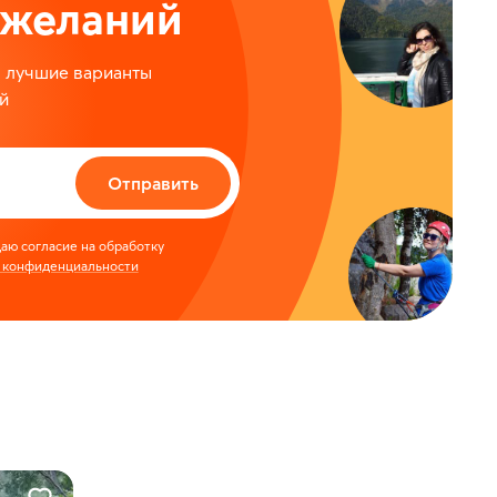
ожеланий
м лучшие варианты
й
Отправить
аю согласие на обработку
 конфиденциальности