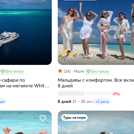
Андрей К.
Без визы
(24)
Мале
Без визы
-сафари по
Мальдивы с комфортом. Все вкл
ам на мегаяхте White
8 дней
-9%
8 дней
21 – 28 окт.
дат
+3 даты
Туры на море