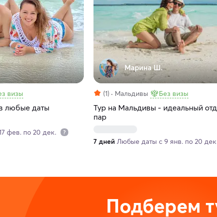
Марина Ш.
ез визы
(1)
Мальдивы
Без визы
в любые даты
Тур на Мальдивы - идеальный от
пар
7 фев. по 20 дек.
7 дней
Любые даты с 9 янв. по 20 дек
Подберем т