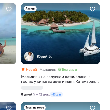
Яхтинг
Юрий Б.
Новый
Мальдивы
Без визы
Мальдивы на парусном катамаране: в
гостях у китовых акул и мант. Катамаран
Lagoon 40
8 дней
5 – 12 дек.
+13 дат
Туры на море