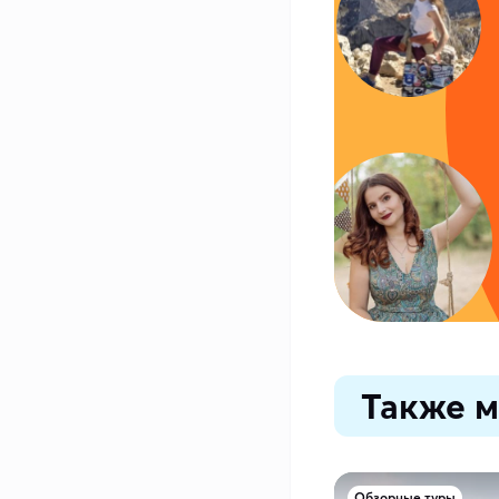
Также м
Обзорные туры