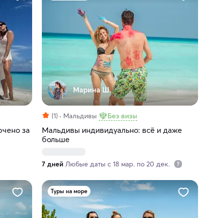
Марина Ш.
(1)
Мальдивы
Без визы
ючено за
Мальдивы индивидуально: всё и даже
больше
7 дней
Любые даты с 18 мар. по 20 дек.
Туры на море