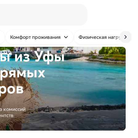
Комфорт проживания
Физическая нагрузка
ы из Уфы
рямых
ров
з комиссий
ентств