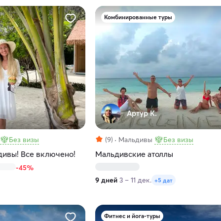
Комбинированные туры
Артур К.
Без визы
(9)
Мальдивы
Без визы
ивы! Все включено!
Мальдивcкие атоллы
-45%
9 дней
3 – 11 дек.
+5 дат
Фитнес и йога-туры