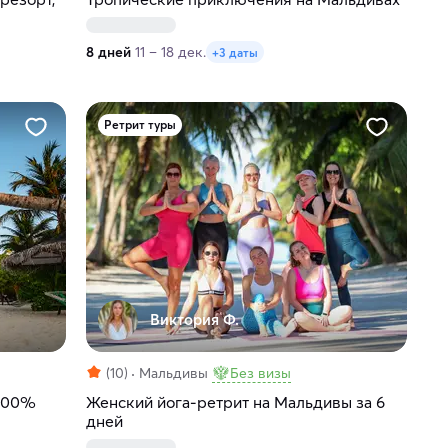
8 дней
11 – 18 дек.
+3 даты
Ретрит туры
Виктория Ф.
(10)
Мальдивы
Без визы
 100%
Женский йога-ретрит на Мальдивы за 6
дней