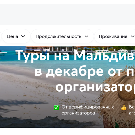
Цена
Продолжительность
Проживание
Туры на Мальдив
в декабре от
п
организато
От верифицированных
Бе
организаторов
аг