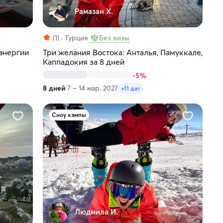
Рамазан Х.
(1)
Турция
Без визы
 энергии
Три желания Востока: Анталья, Памуккале,
Каппадокия за 8 дней
-5%
8 дней
7 – 14 мар. 2027
+11 дат
Сноу кэмпы
Людмила И.