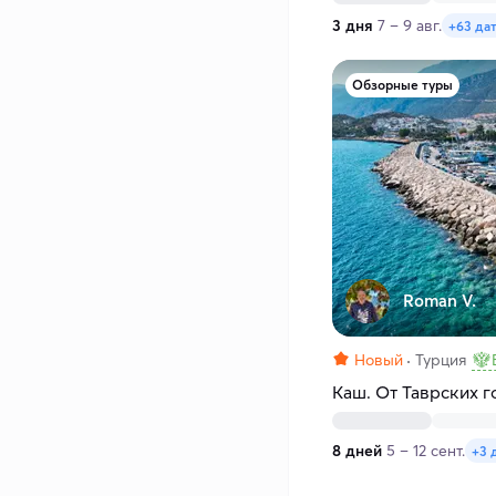
3 дня
7 – 9 авг.
+63 да
Обзорные туры
Roman V.
Новый
Турция
Каш. От Таврских 
8 дней
5 – 12 сент.
+3 