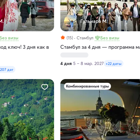
М.
Гульнара М.
Без визы
(15)
Стамбул
Без визы
од ключ! 3 дня как в
Стамбул за 4 дня — программа м
4 дня
5 – 8 мар. 2027
+22 даты
207 дат
Комбинированные туры