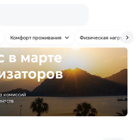
Комфорт проживания
Физическая нагрузка
 в марте
изаторов
з комиссий
ентств