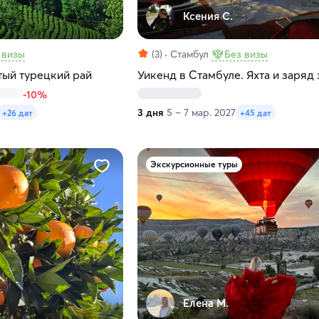
Ксения С.
 визы
(3)
Стамбул
Без визы
ый турецкий рай
Уикенд в Стамбуле. Яхта и заряд
-10%
3 дня
5 – 7 мар. 2027
+26 дат
+45 дат
Экскурсионные туры
Елена М.