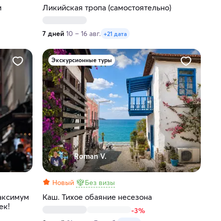
и
Ликийская тропа (самостоятельно)
7 дней
10 – 16 авг.
+21 дата
Экскурсионные туры
Roman V.
Новый
Без визы
аксимум
Каш. Тихое обаяние несезона
ек!
-3%