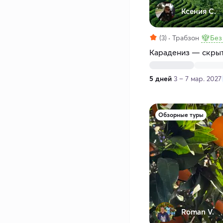
Ксения С.
(3)
Трабзон
Без
Карадениз — скрыт
5 дней
3 – 7 мар. 2027
Обзорные туры
Roman V.