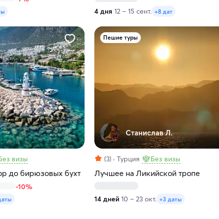
4 дня
12 – 15 сент.
ты
+8 дат
Пешие туры
Станислав Л.
Без визы
(3)
Турция
Без визы
гор до бирюзовых бухт
Лучшее на Ликийской тропе
-10%
14 дней
10 – 23 окт.
даты
+3 даты