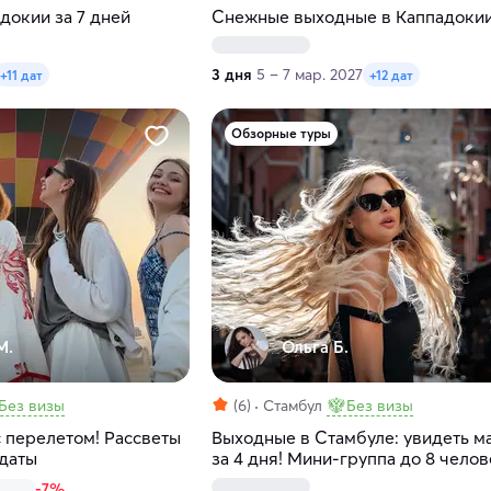
докии за 7 дней
Снежные выходные в Каппадоки
3 дня
5 – 7 мар. 2027
+11 дат
+12 дат
Обзорные туры
М.
Ольга Б.
Без визы
(6)
Стамбул
Без визы
с перелетом! Рассветы
Выходные в Стамбуле: увидеть м
 даты
за 4 дня! Мини-группа до 8 челов
-7%