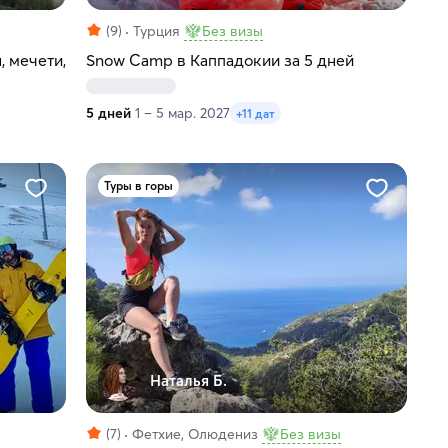
(9)
Турция
Без визы
, мечети,
Snow Camp в Каппадокии за 5 дней
5 дней
1 – 5 мар. 2027
+11 дат
Туры в горы
Наталья Б.
(7)
Фетхие, Олюдениз
Без визы