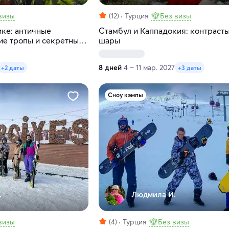
визы
(12)
Турция
Без визы
ике: античные
Стамбул и Каппадокия: контрасты
ие тропы и секретные
шары
8 дней
4 – 11 мар. 2027
+2 даты
+3 даты
Сноу кэмпы
.
Людмила И.
визы
(4)
Турция
Без визы