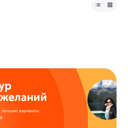
ы
ур
ожеланий
м лучшие варианты
й