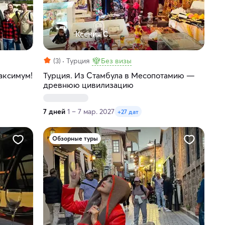
Ксения С.
(3)
Турция
Без визы
аксимум!
Турция. Из Стамбула в Месопотамию —
древнюю цивилизацию
7 дней
1 – 7 мар. 2027
+27 дат
Обзорные туры