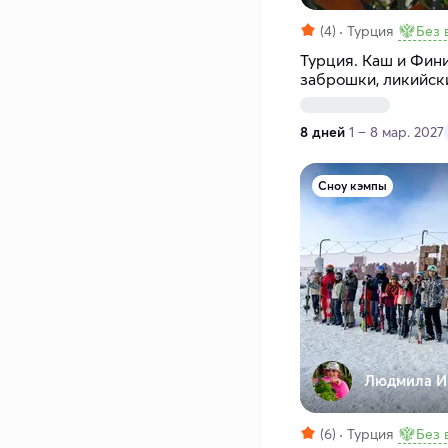
(4)
Турция
Без 
Турция. Каш и Фин
заброшки, ликийск
бухты
8 дней
1 – 8 мар. 2027
Сноу кэмпы
Людмила И
(6)
Турция
Без 