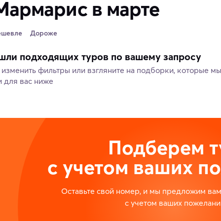
Мармарис в марте
ешевле
Дороже
шли подходящих туров по вашему запросу
изменить фильтры или взгляните на подборки, которые м
 для вас ниже
Подберем т
с учетом ваших п
Оставьте свой номер, и мы предложим ва
с учетом ваших пожелани