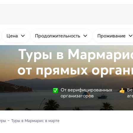
Цена
Продолжительность
Проживание
Туры в Мармарис
от
прямых
орган
От верифицированных
Бе
организаторов
аг
уры
Туры в Мармарис в марте