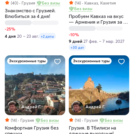
(40)
Грузия
Без визы
(14)
Кавказ, Кахетия
Без визы
Знакомство с Грузией.
Влюбиться за 4 дня!
Пробуем Кавказ на вкус
— Армения и Грузия за 9
дней!
-25%
-10%
4 дня
20 – 23 авг.
+2 даты
9 дней
27 фев. – 7 мар. 2027
+30 дат
Экскурсионные туры
Экскурсионные туры
Андрей Г.
Андрей Г.
(14)
Грузия
Без визы
(14)
Грузия
Без визы
Комфортная Грузия без
Грузия. В Тбилиси на
спешки
длинные выходные!