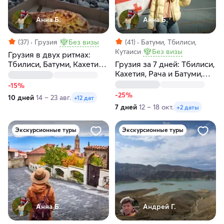
Анна Б.
Анна Б.
(37)
Грузия
Без визы
(41)
Батуми, Тбилиси,
Кутаиси
Без визы
Грузия в двух ритмах:
Тбилиси, Батуми, Кахетия,
Грузия за 7 дней: Тбилиси,
Казбеги, Мцхета и отдых
Кахетия, Рача и Батуми,
на море
горы, море, хинкали и
-15%
вино
-25%
10 дней
14 – 23 авг.
+12 дат
7 дней
12 – 18 окт.
+2 даты
Экскурсионные туры
Экскурсионные туры
Анна Б.
Андрей Г.