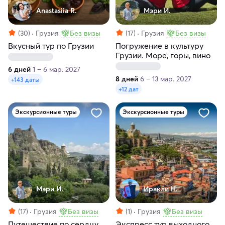
Anastasiia R.
Мэри И.
(30)
Грузия
Без визы
(17)
Грузия
Без визы
Вкусный тур по Грузии
Погружение в культуру
Грузии. Море, горы, вино
6 дней
1 – 6 мар. 2027
8 дней
6 – 13 мар. 2027
+143 даты
+12 дат
Экскурсионные туры
Экскурсионные туры
Мэри И.
Иракли Н.
(17)
Грузия
Без визы
(1)
Грузия
Без визы
Путешествие по сердцу
Экспресс тур выходного