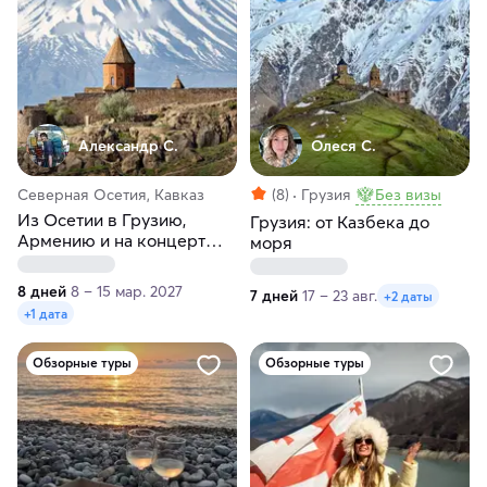
Александр С.
Олеся С.
Северная Осетия, Кавказ
(8)
Грузия
Без визы
Из Осетии в Грузию,
Грузия: от Казбека до
Армению и на концерт
моря
Би-2
8 дней
8 – 15 мар. 2027
7 дней
17 – 23 авг.
+2 даты
+1 дата
Обзорные туры
Обзорные туры