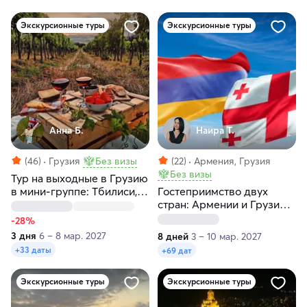
Экскурсионные туры
Экскурсионные туры
Анна Б.
Наира Т.
(46)
Грузия
Без визы
(22)
Армения, Грузия
Без визы
Тур на выходные в Грузию
в мини-группе: Тбилиси,
Гостеприимство двух
Кахетия, Мцхета, Казбеги
стран: Армении и Грузии
за 8 дней
-28%
3 дня
6 – 8 мар. 2027
8 дней
3 – 10 мар. 2027
+33 даты
+69 дат
Экскурсионные туры
Экскурсионные туры