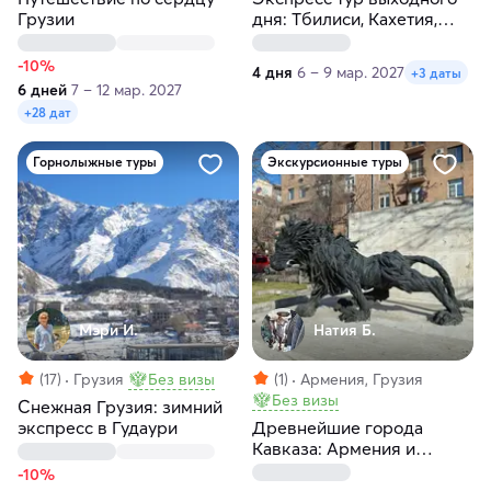
Грузии
дня: Тбилиси, Кахетия,
Казбеги
-10%
4 дня
6 – 9 мар. 2027
+3 даты
6 дней
7 – 12 мар. 2027
+28 дат
Горнолыжные туры
Экскурсионные туры
Мэри И.
Натия Б.
(17)
Грузия
Без визы
(1)
Армения, Грузия
Без визы
Снежная Грузия: зимний
экспресс в Гудаури
Древнейшие города
Кавказа: Армения и
Грузия
-10%