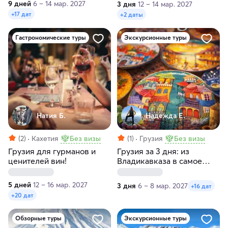
9 дней
6 – 14 мар. 2027
3 дня
12 – 14 мар. 2027
+17 дат
+2 даты
Гастрономические туры
Экскурсионные туры
Натия Б.
Надежда Е.
(2)
Кахетия
Без визы
(1)
Грузия
Без визы
Грузия для гурманов и
Грузия за 3 дня: из
ценителей вин!
Владикавказа в самое
сердце страны
5 дней
12 – 16 мар. 2027
3 дня
6 – 8 мар. 2027
+16 дат
+20 дат
Обзорные туры
Экскурсионные туры