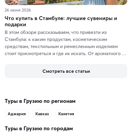
26 июня 2026
Что купить в Стамбуле: лучшие сувениры и
подарки
В этом обзоре рассказываем, что привезти из 
Стамбула: к каким продуктам, косметическим 
средствам, текстильным и ремесленным изделиям 
стоит присмотреться и где их искать. От ароматного 
кофе, специй и сладостей до мозаичных ламп, 
керамики и изделий из кожи на турецких рынках и в 
Смотреть все статьи
аутентичных лавках — в подарок близким или себе на 
память о путешествии.
Туры в Грузию по регионам
Аджария
Кавказ
Кахетия
Туры в Грузию по городам