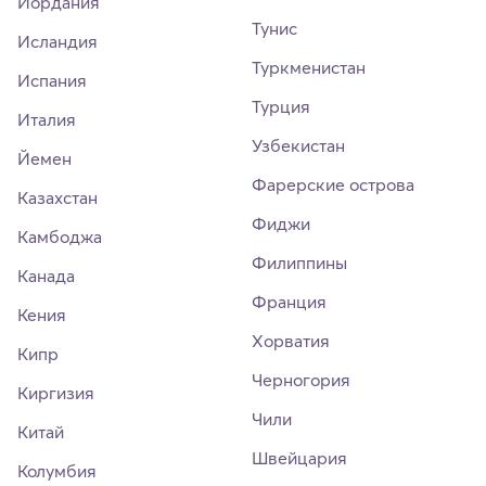
Иордания
Тунис
Исландия
Туркменистан
Испания
Турция
Италия
Узбекистан
Йемен
Фарерские острова
Казахстан
Фиджи
Камбоджа
Филиппины
Канада
Франция
Кения
Хорватия
Кипр
Черногория
Киргизия
Чили
Китай
Швейцария
Колумбия