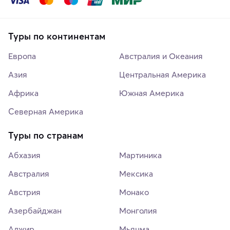
Туры по континентам
Европа
Австралия и Океания
Азия
Центральная Америка
Африка
Южная Америка
Северная Америка
Туры по странам
Абхазия
Мартиника
Австралия
Мексика
Австрия
Монако
Азербайджан
Монголия
Алжир
Мьянма