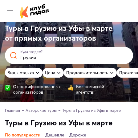
Туры в Грузию из Уфы в марте
от
прямых
организаторов
Куда поедем?
Виды отдыха
Цена
Продолжительность
Прожива
От верифицированных
Без комиссий
организаторов
агентств
Главная
Авторские туры
Туры в Грузию из Уфы в марте 
Туры в Грузию из Уфы в марте
По популярности
Дешевле
Дороже