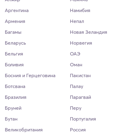
Аргентина
Намибия
Армения
Непал
Багамы
Новая Зеландия
Беларусь
Норвегия
Бельгия
ОАЭ
Боливия
Оман
Босния и Герцеговина
Пакистан
Ботсвана
Палау
Бразилия
Парагвай
Бруней
Перу
Бутан
Португалия
Великобритания
Россия