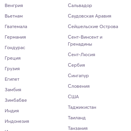
Венгрия
Сальвадор
Вьетнам
Саудовская Аравия
Гватемала
Сейшельские Острова
Германия
Сент-Винсент и
Гренадины
Гондурас
Сент-Люсия
Греция
Сербия
Грузия
Сингапур
Египет
Словения
Замбия
США
Зимбабве
Таджикистан
Индия
Таиланд
Индонезия
Танзания