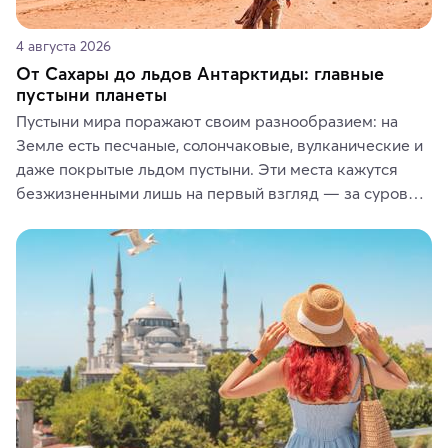
4 августа 2026
От Сахары до льдов Антарктиды: главные
пустыни планеты
Пустыни мира поражают своим разнообразием: на 
Земле есть песчаные, солончаковые, вулканические и 
даже покрытые льдом пустыни. Эти места кажутся 
безжизненными лишь на первый взгляд — за суровой 
красотой скрываются древние культуры, редкие 
животные и маршруты, которые дарят одни из самых 
ярких впечатлений от путешествий.