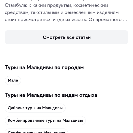
Стамбула: к каким продуктам, косметическим 
средствам, текстильным и ремесленным изделиям 
стоит присмотреться и где их искать. От ароматного 
кофе, специй и сладостей до мозаичных ламп, 
керамики и изделий из кожи на турецких рынках и в 
Смотреть все статьи
аутентичных лавках — в подарок близким или себе на 
память о путешествии.
Туры на Мальдивы по городам
Мале
Туры на Мальдивы по видам отдыха
Дайвинг туры на Мальдивы
Комбинированные туры на Мальдивы
Серфинг туры на Мальдивах