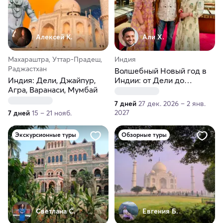
Алексей К.
Али Х.
Махараштра, Уттар-Прадеш,
Индия
Раджастхан
Волшебный Новый год в
Индия: Дели, Джайпур,
Индии: от Дели до
Агра, Варанаси, Мумбай
Варанаси с гала-ужином в
Агре
7 дней
27 дек. 2026 – 2 янв.
2027
7 дней
15 – 21 нояб.
Экскурсионные туры
Обзорные туры
Светлана С.
Евгения Б.