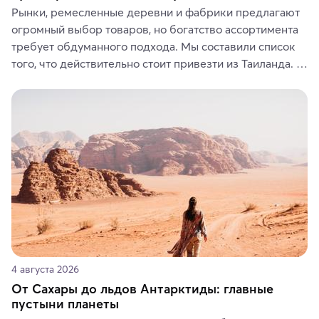
Рынки, ремесленные деревни и фабрики предлагают 
огромный выбор товаров, но богатство ассортимента 
требует обдуманного подхода. Мы составили список 
того, что действительно стоит привезти из Таиланда. 
Вы можете выбрать сладости, фрукты, косметические 
средства, одежду, украшения, предметы интерьера 
или сувениры, а мы расскажем, чем они интересны и 
где их купить.
4 августа 2026
От Сахары до льдов Антарктиды: главные
пустыни планеты