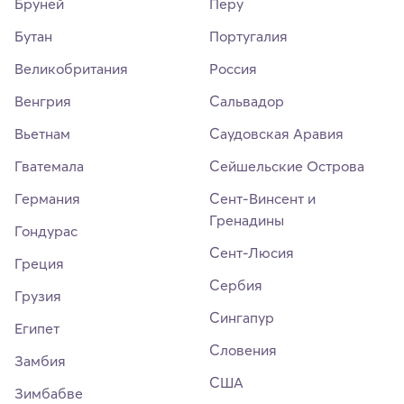
Бруней
Перу
Бутан
Португалия
Великобритания
Россия
Венгрия
Сальвадор
Вьетнам
Саудовская Аравия
Гватемала
Сейшельские Острова
Германия
Сент-Винсент и
Гренадины
Гондурас
Сент-Люсия
Греция
Сербия
Грузия
Сингапур
Египет
Словения
Замбия
США
Зимбабве