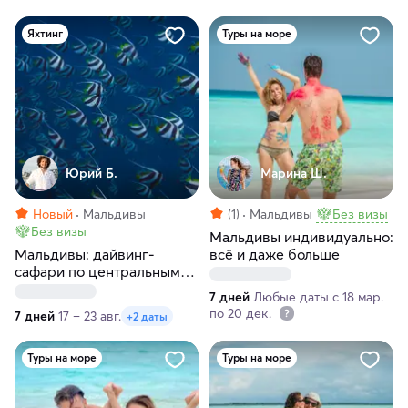
Яхтинг
Туры на море
Юрий Б.
Марина Ш.
Новый
Мальдивы
(1)
Мальдивы
Без визы
Без визы
Мальдивы индивидуально:
Мальдивы: дайвинг-
всё и даже больше
сафари по центральным
атоллам на мегаяхте White
7 дней
Любые даты с 18 мар.
Pearl. 7 дней
по 20 дек.
7 дней
17 – 23 авг.
+2 даты
Туры на море
Туры на море