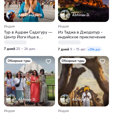
Александра Ч.
Abhinav D.
Индия
Индия
Тур в Ашрам Садхгуру —
Из Таджа в Джодхпур -
Центр Йоги Иша в
индийское приключение
Коимбатуре
7 дней
20 – 26 дек.
7 дней
9 – 15 авг.
+296 дат
Обзорные туры
Обзорные туры
Abhinav D.
Abhinav D.
Индия
Индия