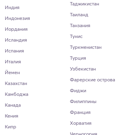
Таджикистан
Индия
Таиланд
Индонезия
Танзания
Иордания
Тунис
Исландия
Туркменистан
Испания
Турция
Италия
Узбекистан
Йемен
Фарерские острова
Казахстан
Фиджи
Камбоджа
Филиппины
Канада
Франция
Кения
Хорватия
Кипр
Черногория