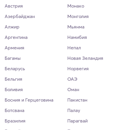
Австрия
Монако
Азербайджан
Монголия
Алжир
Мьянма
Аргентина
Намибия
Армения
Непал
Багамы
Новая Зеландия
Беларусь
Норвегия
Бельгия
ОАЭ
Боливия
Оман
Босния и Герцеговина
Пакистан
Ботсвана
Палау
Бразилия
Парагвай