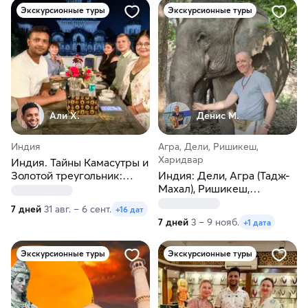
Экскурсионные туры
Экскурсионные туры
Али Х.
Денис М.
Индия
Агра, Дели, Ришикеш,
Харидвар
Индия. Тайны Камасутры и
Золотой треугольник:
Индия: Дели, Агра (Тадж-
недельное путешествие
Махал), Ришикеш,
Харидвар. Аюрведа и
7 дней
31 авг. – 6 сент.
+16 дат
йога
7 дней
3 – 9 нояб.
+1 дата
Экскурсионные туры
Экскурсионные туры