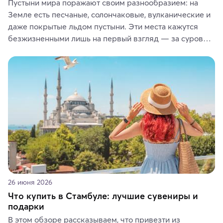
Пустыни мира поражают своим разнообразием: на 
Земле есть песчаные, солончаковые, вулканические и 
даже покрытые льдом пустыни. Эти места кажутся 
безжизненными лишь на первый взгляд — за суровой 
красотой скрываются древние культуры, редкие 
животные и маршруты, которые дарят одни из самых 
ярких впечатлений от путешествий.
26 июня 2026
Что купить в Стамбуле: лучшие сувениры и
подарки
В этом обзоре рассказываем, что привезти из 