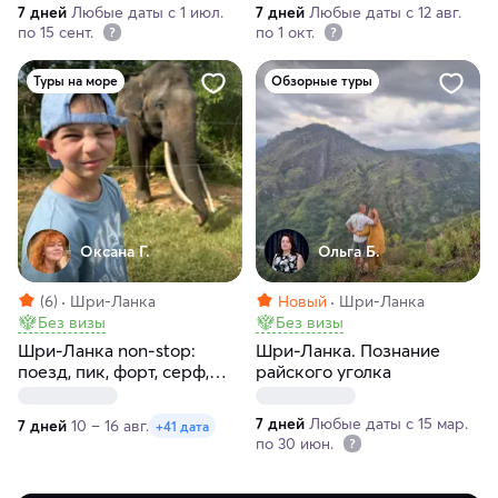
7 дней
Любые даты с 1 июл.
7 дней
Любые даты с 12 авг.
по 15 сент.
по 1 окт.
Туры на море
Обзорные туры
Оксана Г.
Ольга Б.
(6)
Шри-Ланка
Новый
Шри-Ланка
Без визы
Без визы
Шри-Ланка non-stop:
Шри-Ланка. Познание
поезд, пик, форт, серф,
райского уголка
слоны и черепахи!
7 дней
Любые даты с 15 мар.
7 дней
10 – 16 авг.
+41 дата
по 30 июн.