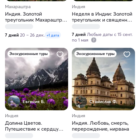
Махараштра
Индия
Индия. Золотой
Неделя в Индии: Золотой
треугольник Махараштры
треугольник и священный
и пещерные храмы
Варанаси
Аджанты-Эллоры
7 дней
Любые даты с 15 сент.
7 дней
20 – 26 дек.
+1 дата
по 1 мая
Экскурсионные туры
Экскурсионные туры
Евгения Б.
Станислав Ф.
Индия
Индия
Долина Цветов.
Индия. Любовь, смерть,
Путешествие к сердцу
перерождение, нирвана
Индии