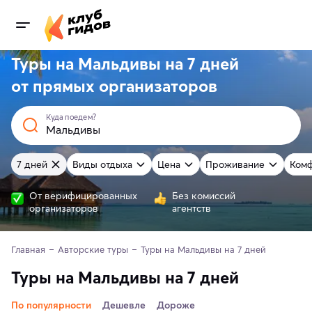
Туры на Мальдивы на 7 дней
от
прямых
организаторов
Куда поедем?
7 дней
Виды отдыха
Цена
Проживание
Ком
От верифицированных
Без комиссий
организаторов
агентств
Главная
Авторские туры
Туры на Мальдивы на 7 дней
Туры на Мальдивы на 7 дней
По популярности
Дешевле
Дороже