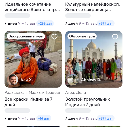
Идеальное сочетание
Культурный калейдоскоп.
индийского Золотого трио
Золотые сокровища
и Удайпурской магии
Индии
7 дней
9 – 15 авг.
7 дней
9 – 15 авг.
+296 дат
+295 дат
Экскурсионные туры
Обзорные туры
Али Х.
Abhinav D.
Раджастхан, Мадхья-Прадеш
Агра, Дели
Все краски Индии за 7
Золотой треугольник
дней
Индии за 7 дней
7 дней
9 – 15 авг.
7 дней
9 – 15 авг.
+16 дат
+295 дат