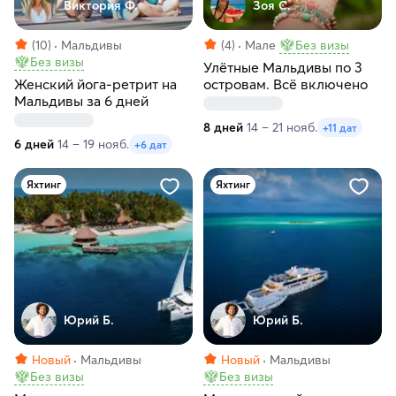
Виктория Ф.
Зоя С.
(10)
Мальдивы
(4)
Мале
Без визы
Без визы
Улётные Мальдивы по 3
Женский йога-ретрит на
островам. Всё включено
Мальдивы за 6 дней
8 дней
14 – 21 нояб.
+11 дат
6 дней
14 – 19 нояб.
+6 дат
Яхтинг
Яхтинг
Юрий Б.
Юрий Б.
Новый
Мальдивы
Новый
Мальдивы
Без визы
Без визы