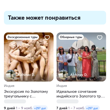
Также может понравиться
Экскурсионные туры
Обзорные туры
Abhinav D.
Abhinav D.
Индия
Индия
Экскурсия по Золотому
Идеальное сочетание
треугольнику с
индийского Золотого трио
посещением
и Удайпурской магии
Эротического храма
9 дней
1 – 9 нояб.
7 дней
1 – 7 нояб.
+297 дат
+297 дат