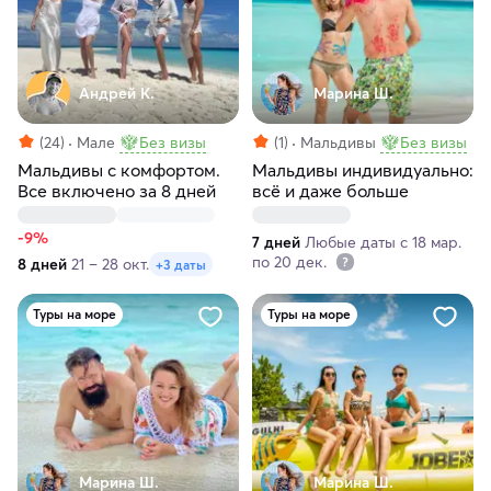
Андрей К.
Марина Ш.
(24)
Мале
Без визы
(1)
Мальдивы
Без визы
Мальдивы с комфортом.
Мальдивы индивидуально:
Все включено за 8 дней
всё и даже больше
-9%
7 дней
Любые даты с 18 мар.
по 20 дек.
8 дней
21 – 28 окт.
+3 даты
Туры на море
Туры на море
Марина Ш.
Марина Ш.