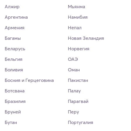
Алжир
Мьянма
Аргентина
Намибия
Армения
Непал
Багамы
Новая Зеландия
Беларусь
Норвегия
Бельгия
ОАЭ
Боливия
Оман
Босния и Герцеговина
Пакистан
Ботсвана
Палау
Бразилия
Парагвай
Бруней
Перу
Бутан
Португалия