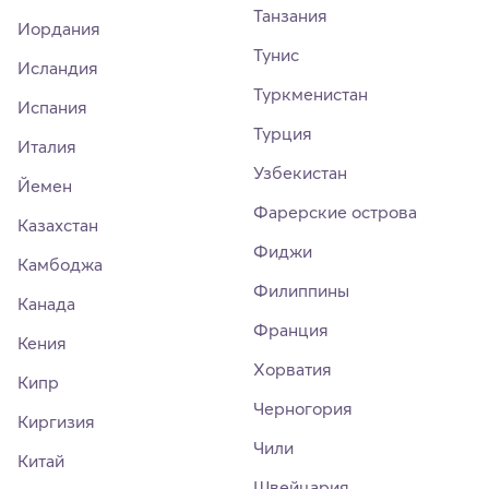
Танзания
Иордания
Тунис
Исландия
Туркменистан
Испания
Турция
Италия
Узбекистан
Йемен
Фарерские острова
Казахстан
Фиджи
Камбоджа
Филиппины
Канада
Франция
Кения
Хорватия
Кипр
Черногория
Киргизия
Чили
Китай
Швейцария