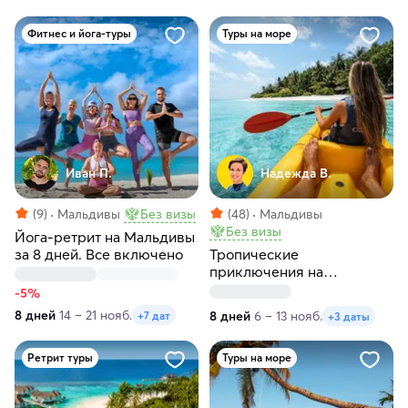
Фитнес и йога-туры
Туры на море
Иван П.
Надежда В.
(9)
Мальдивы
Без визы
(48)
Мальдивы
Без визы
Йога-ретрит на Мальдивы
за 8 дней. Все включено
Тропические
приключения на
Мальдивах
-5%
8 дней
14 – 21 нояб.
8 дней
6 – 13 нояб.
+7 дат
+3 даты
Ретрит туры
Туры на море