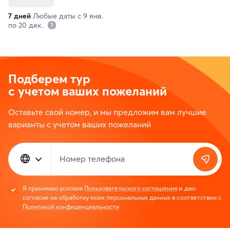
7 дней
Любые даты с 9 янв.
по 20 дек.
Подберем тур
с учетом ваших пожеланий
Оставьте свой номер, и мы предложим вам лучшие
варианты с учетом ваших пожеланий
Номер телефона
Я принимаю условия
Пользовательского соглашения
и даю
согласие на обработку моих персональных данных в соответствии с
Политикой конфиденциальности