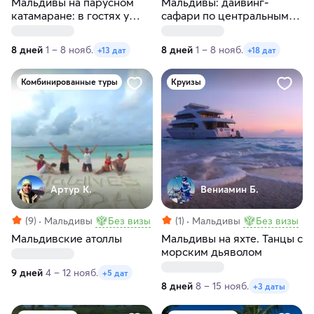
Мальдивы на парусном
Мальдивы: дайвинг-
катамаране: в гостях у
сафари по центральным
китовых акул и мант.
атоллам на мегаяхте White
Катамаран Lagoon 40
Pearl
8 дней
1 – 8 нояб.
8 дней
1 – 8 нояб.
+13 дат
+18 дат
Комбинированные туры
Круизы
Артур К.
Вениамин Б.
(9)
Мальдивы
Без визы
(1)
Мальдивы
Без визы
Мальдивcкие атоллы
Мальдивы на яхте. Танцы с
морским дьяволом
9 дней
4 – 12 нояб.
+5 дат
8 дней
8 – 15 нояб.
+3 даты