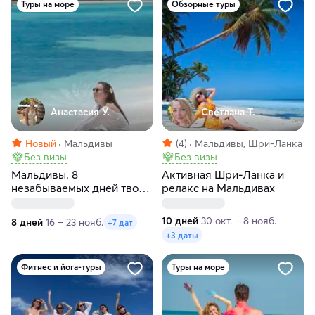
Туры на море
Обзорные туры
Анастасия У.
Светлана Т.
Новый
Мальдивы
(4)
Мальдивы, Шри-Ланка
Без визы
Без визы
Мальдивы. 8
Активная Шри-Ланка и
незабываемых дней твоей
релакс на Мальдивах
жизни
10 дней
30 окт. – 8 нояб.
8 дней
16 – 23 нояб.
+7 дат
+3 даты
Фитнес и йога-туры
Туры на море