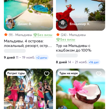
Денис В.
Владимир К.
(9)
Мальдивы
Без визы
(24)
Мальдивы
Без визы
Мальдивы. 4 острова:
локальный, резорт, остров
Тур на Мальдивы с
скатов, необитаемый
кэшбэком до 100%
9 дней
11 – 19 нояб.
+2 даты
8 дней
14 – 21 нояб.
+16 дат
Ретрит туры
Туры на море