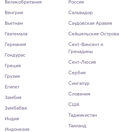
Великобритания
Россия
Венгрия
Сальвадор
Вьетнам
Саудовская Аравия
Гватемала
Сейшельские Острова
Германия
Сент-Винсент и
Гренадины
Гондурас
Сент-Люсия
Греция
Сербия
Грузия
Сингапур
Египет
Словения
Замбия
США
Зимбабве
Таджикистан
Индия
Таиланд
Индонезия