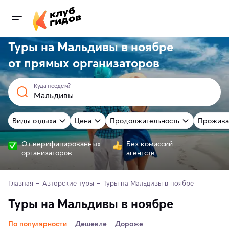
Туры на Мальдивы в ноябре
от
прямых
организаторов
Куда поедем?
Виды отдыха
Цена
Продолжительность
Прожива
От верифицированных
Без комиссий
организаторов
агентств
Главная
Авторские туры
Туры на Мальдивы в ноябре
Туры на Мальдивы в ноябре
По популярности
Дешевле
Дороже