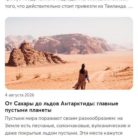
того, что действительно стоит привезти из Таиланда. 
Вы можете выбрать сладости, фрукты, косметические 
средства, одежду, украшения, предметы интерьера 
или сувениры, а мы расскажем, чем они интересны и 
где их купить.
4 августа 2026
От Сахары до льдов Антарктиды: главные
пустыни планеты
Пустыни мира поражают своим разнообразием: на 
Земле есть песчаные, солончаковые, вулканические и 
даже покрытые льдом пустыни. Эти места кажутся 