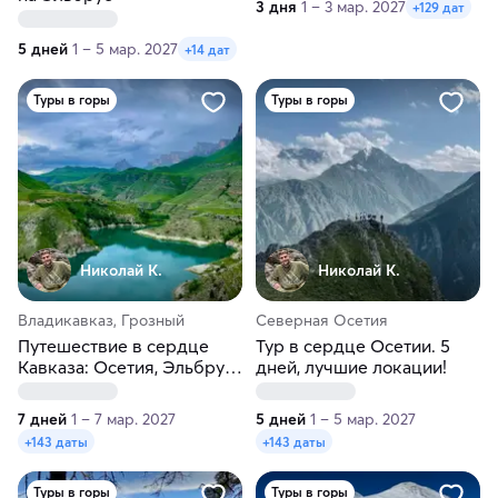
3 дня
1 – 3 мар. 2027
+129 дат
5 дней
1 – 5 мар. 2027
+14 дат
Туры в горы
Туры в горы
Николай К.
Николай К.
Владикавказ, Грозный
Северная Осетия
Путешествие в сердце
Тур в сердце Осетии. 5
Кавказа: Осетия, Эльбрус,
дней, лучшие локации!
Грозный, всё включено!
7 дней
1 – 7 мар. 2027
5 дней
1 – 5 мар. 2027
+143 даты
+143 даты
Туры в горы
Туры в горы