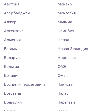
Австрия
Монако
Азербайджан
Монголия
Алжир
Мьянма
Аргентина
Намибия
Армения
Непал
Багамы
Новая Зеландия
Беларусь
Норвегия
Бельгия
ОАЭ
Боливия
Оман
Босния и Герцеговина
Пакистан
Ботсвана
Палау
Бразилия
Парагвай