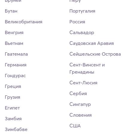
Бруней
Перу
Бутан
Португалия
Великобритания
Россия
Венгрия
Сальвадор
Вьетнам
Саудовская Аравия
Гватемала
Сейшельские Острова
Германия
Сент-Винсент и
Гренадины
Гондурас
Сент-Люсия
Греция
Сербия
Грузия
Сингапур
Египет
Словения
Замбия
США
Зимбабве