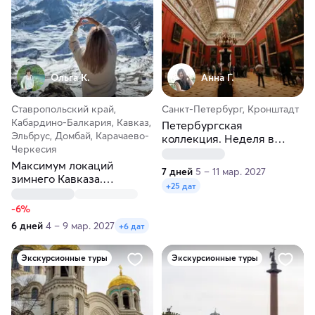
Ольга К.
Анна Г.
Ставропольский край,
Санкт-Петербург, Кронштадт
Кабардино-Балкария, Кавказ,
Петербургская
Эльбрус, Домбай, Карачаево-
коллекция. Неделя в
Черкесия
Северной столице. Осень-
Максимум локаций
весна
7 дней
5 – 11 мар. 2027
зимнего Кавказа.
+25 дат
Новогодние праздники в
горах
-6%
6 дней
4 – 9 мар. 2027
+6 дат
Экскурсионные туры
Экскурсионные туры