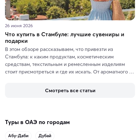
26 июня 2026
Что купить в Стамбуле: лучшие сувениры и
подарки
В этом обзоре рассказываем, что привезти из 
Стамбула: к каким продуктам, косметическим 
средствам, текстильным и ремесленным изделиям 
стоит присмотреться и где их искать. От ароматного 
кофе, специй и сладостей до мозаичных ламп, 
керамики и изделий из кожи на турецких рынках и в 
Смотреть все статьи
аутентичных лавках — в подарок близким или себе на 
память о путешествии.
Туры в ОАЭ по городам
Абу-Даби
Дубай