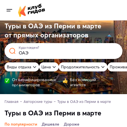
Туры в ОАЭ из Перми в марте
от
прямых
организаторов
Куда поедем?
Виды отдыха
Цена
Продолжительность
Прожива
От верифицированных
Без комиссий
организаторов
агентств
Главная
Авторские туры
Туры в ОАЭ из Перми в марте 
Туры в ОАЭ из Перми в марте
По популярности
Дешевле
Дороже