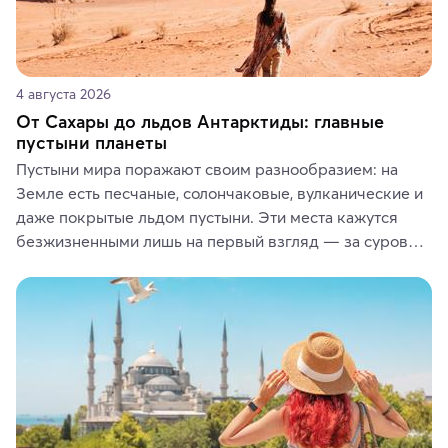
4 августа 2026
От Сахары до льдов Антарктиды: главные
пустыни планеты
Пустыни мира поражают своим разнообразием: на 
Земле есть песчаные, солончаковые, вулканические и 
даже покрытые льдом пустыни. Эти места кажутся 
безжизненными лишь на первый взгляд — за суровой 
красотой скрываются древние культуры, редкие 
животные и маршруты, которые дарят одни из самых 
ярких впечатлений от путешествий.