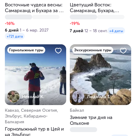
Восточные чудеса весны:
Цветущий Восток:
Самарканд и Бухара за 6
Самарканд, Бухара,
дней
Ташкент за 7 дней
-16%
-19%
6 дней
1 – 6 мар. 2027
7 дней
12 – 18 сент.
+4 даты
+721 дата
Горнолыжные туры
Экскурсионные туры
Николай К.
Людмила Т.
Кавказ, Северная Осетия,
Байкал
Эльбрус, Кабардино-
Зимние три дня на
Балкария
Ольхоне
Горнолыжный тур в Цей и
на Эльбрус