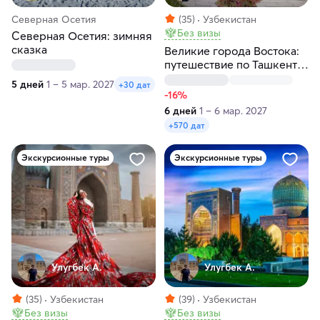
Северная Осетия
(35)
Узбекистан
Без визы
Северная Осетия: зимняя
сказка
Великие города Востока:
путешествие по Ташкенту,
Самарканду и Бухаре за 6
5 дней
1 – 5 мар. 2027
+30 дат
дней
-16%
6 дней
1 – 6 мар. 2027
+570 дат
Экскурсионные туры
Экскурсионные туры
Улугбек А.
Улугбек А.
(35)
Узбекистан
(39)
Узбекистан
Без визы
Без визы