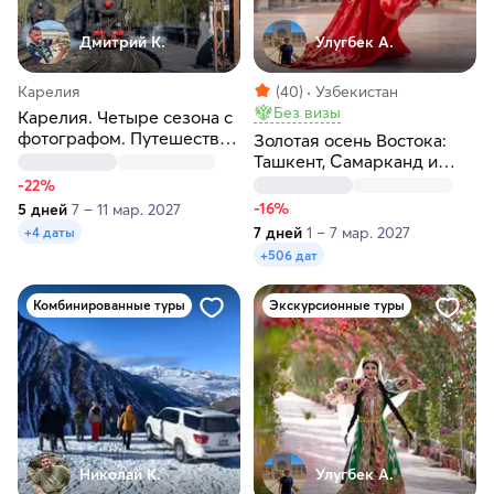
Дмитрий К.
Улугбек А.
Карелия
(40)
Узбекистан
Без визы
Карелия. Четыре сезона с
фотографом. Путешествие
Золотая осень Востока:
на другую планету
Ташкент, Самарканд и
Бухара
-22%
-16%
5 дней
7 – 11 мар. 2027
7 дней
1 – 7 мар. 2027
+4 даты
+506 дат
Комбинированные туры
Экскурсионные туры
Николай К.
Улугбек А.