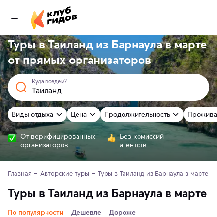
Туры в Таиланд из Барнаула в марте
от
прямых
организаторов
Куда поедем?
Виды отдыха
Цена
Продолжительность
Прожива
От верифицированных
Без комиссий
организаторов
агентств
Главная
Авторские туры
Туры в Таиланд из Барнаула в марте
Туры в Таиланд из Барнаула в марте
По популярности
Дешевле
Дороже