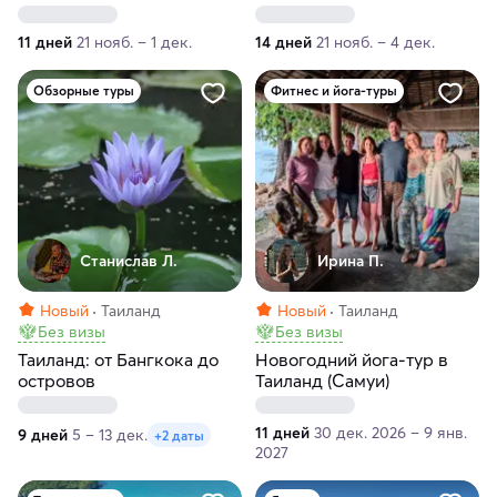
дней
Вьетнам за 14 дней
11 дней
21 нояб. – 1 дек.
14 дней
21 нояб. – 4 дек.
Обзорные туры
Фитнес и йога-туры
Станислав Л.
Ирина П.
Новый
Таиланд
Новый
Таиланд
Без визы
Без визы
Таиланд: от Бангкока до
Новогодний йога-тур в
островов
Таиланд (Самуи)
11 дней
30 дек. 2026 – 9 янв.
9 дней
5 – 13 дек.
+2 даты
2027