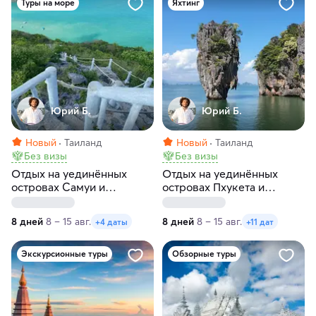
Туры на море
Яхтинг
Юрий Б.
Юрий Б.
Новый
Таиланд
Новый
Таиланд
Без визы
Без визы
Отдых на уединённых
Отдых на уединённых
островах Самуи и
островах Пхукета и
Сиамского залива:
Андаманского моря:
премиальное путешествие
маршрут, доступный
8 дней
8 – 15 авг.
8 дней
8 – 15 авг.
+4 даты
+11 дат
под парусами
только с моря
Экскурсионные туры
Обзорные туры