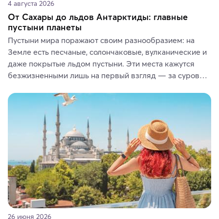
4 августа 2026
От Сахары до льдов Антарктиды: главные
пустыни планеты
Пустыни мира поражают своим разнообразием: на 
Земле есть песчаные, солончаковые, вулканические и 
даже покрытые льдом пустыни. Эти места кажутся 
безжизненными лишь на первый взгляд — за суровой 
красотой скрываются древние культуры, редкие 
животные и маршруты, которые дарят одни из самых 
ярких впечатлений от путешествий.
26 июня 2026