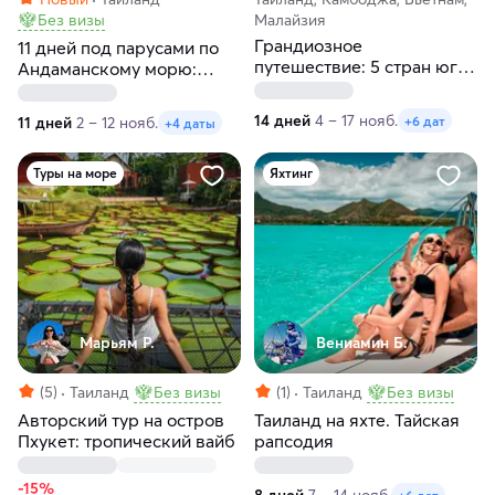
Без визы
Малайзия
Грандиозное
11 дней под парусами по
путешествие: 5 стран юго-
Андаманскому морю:
восточной Азии
Пхукет, Краби, Пхи-Пхи и
острова мечты
14 дней
4 – 17 нояб.
+6 дат
11 дней
2 – 12 нояб.
+4 даты
Туры на море
Яхтинг
Марьям Р.
Вениамин Б.
(5)
Таиланд
Без визы
(1)
Таиланд
Без визы
Авторский тур на остров
Таиланд на яхте. Тайская
Пхукет: тропический вайб
рапсодия
-15%