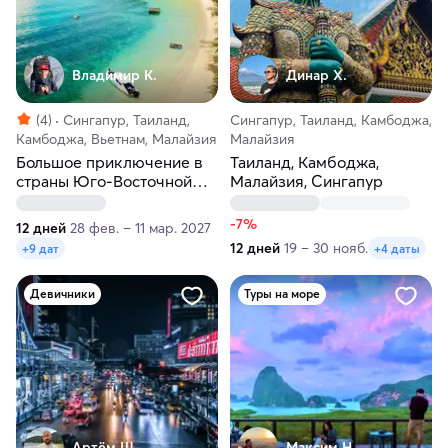
Владимир К.
Динар Х.
(4)
Сингапур, Таиланд,
Сингапур, Таиланд, Камбоджа,
Камбоджа, Вьетнам, Малайзия
Малайзия
Большое приключение в
Таиланд, Камбоджа,
страны Юго-Восточной
Малайзия, Сингапур
Азии
-7%
12 дней
28 фев. – 11 мар. 2027
12 дней
19 – 30 нояб.
+9 дат
+4 даты
Девичники
Туры на море
Артём Ш.
Максим H.