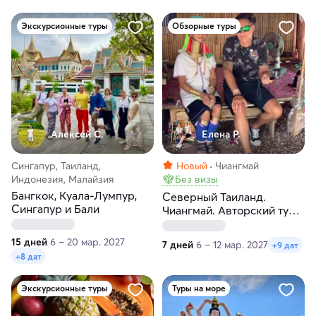
Экскурсионные туры
Обзорные туры
Алексей С.
Елена Р.
Сингапур, Таиланд,
Новый
Чиангмай
Индонезия, Малайзия
Без визы
Бангкок, Куала-Лумпур,
Северный Таиланд.
Сингапур и Бали
Чиангмай. Авторский тур-
экспедиция по пяти
северным городам
15 дней
6 – 20 мар. 2027
7 дней
6 – 12 мар. 2027
+9 дат
+8 дат
Экскурсионные туры
Туры на море