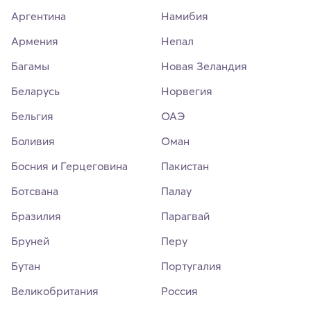
Аргентина
Намибия
Армения
Непал
Багамы
Новая Зеландия
Беларусь
Норвегия
Бельгия
ОАЭ
Боливия
Оман
Босния и Герцеговина
Пакистан
Ботсвана
Палау
Бразилия
Парагвай
Бруней
Перу
Бутан
Португалия
Великобритания
Россия