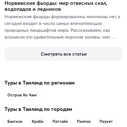
Норвежские фьорды: мир отвесных скал,
водопадов и ледников
Норвежские фьорды формировались миллионы лет, а 
сегодня входят в число самых впечатляющих 
природных ландшафтов мира. Рассказываем, как 
возникли эти удивительные морские заливы, чем 
знаменит «Король фьордов», где находятся самые 
живописные смотровые площадки и какие точки 
Смотреть все статьи
включить в маршрут по Норвегии.
Туры в Таиланд по регионам
Остров Ко Чанг
Туры в Таиланд по городам
Бангкок
Краби
Паттайя
Пхипхи
Пхукет