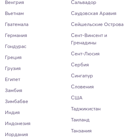
Венгрия
Сальвадор
Вьетнам
Саудовская Аравия
Гватемала
Сейшельские Острова
Германия
Сент-Винсент и
Гренадины
Гондурас
Сент-Люсия
Греция
Сербия
Грузия
Сингапур
Египет
Словения
Замбия
США
Зимбабве
Таджикистан
Индия
Таиланд
Индонезия
Танзания
Иордания