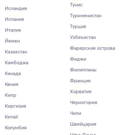
Тунис
Исландия
Туркменистан
Испания
Турция
Италия
Узбекистан
Йемен
Фарерские острова
Казахстан
Фиджи
Камбоджа
Филиппины
Канада
Франция
Кения
Хорватия
Кипр
Черногория
Киргизия
Чили
Китай
Швейцария
Колумбия
Шри-Ланка