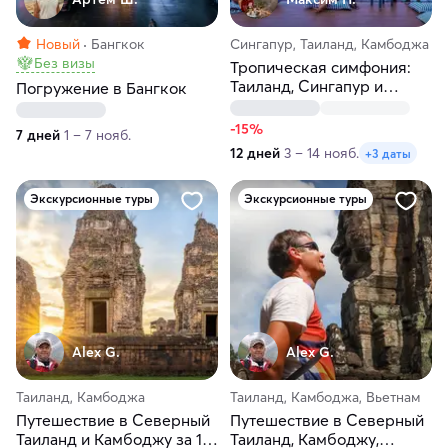
Новый
Бангкок
Сингапур, Таиланд, Камбоджа
Без визы
Тропическая симфония:
Таиланд, Сингапур и
Погружение в Бангкок
Камбоджа!
-15%
7 дней
1 – 7 нояб.
12 дней
3 – 14 нояб.
+3 даты
Экскурсионные туры
Экскурсионные туры
Alex G.
Alex G.
Таиланд, Камбоджа
Таиланд, Камбоджа, Вьетнам
Путешествие в Северный
Путешествие в Северный
Таиланд и Камбоджу за 11
Таиланд, Камбоджу,