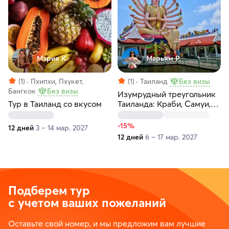
Мария К.
Марьям Р.
(1)
Пхипхи, Пхукет,
(1)
Таиланд
Без визы
Бангкок
Без визы
Изумрудный треугольник
Тур в Таиланд со вкусом
Таиланда: Краби, Самуи,
Чео Лан
-15%
12 дней
3 – 14 мар. 2027
12 дней
6 – 17 мар. 2027
Подберем тур
с учетом ваших пожеланий
Оставьте свой номер, и мы предложим вам лучшие