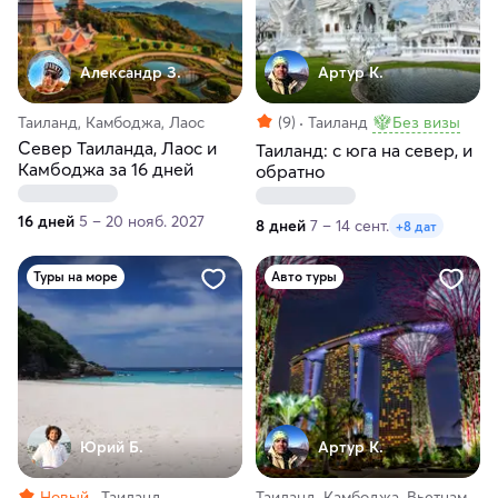
Александр З.
Артур К.
Таиланд, Камбоджа, Лаос
(9)
Таиланд
Без визы
Север Таиланда, Лаос и
Таиланд: с юга на север, и
Камбоджа за 16 дней
обратно
16 дней
5 – 20 нояб. 2027
8 дней
7 – 14 сент.
+8 дат
Туры на море
Авто туры
Юрий Б.
Артур К.
Новый
Таиланд
Таиланд, Камбоджа, Вьетнам,