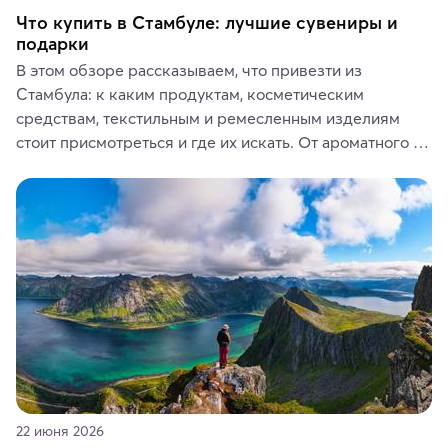
Что купить в Стамбуле: лучшие сувениры и
подарки
В этом обзоре рассказываем, что привезти из 
Стамбула: к каким продуктам, косметическим 
средствам, текстильным и ремесленным изделиям 
стоит присмотреться и где их искать. От ароматного 
кофе, специй и сладостей до мозаичных ламп, 
керамики и изделий из кожи на турецких рынках и в 
аутентичных лавках — в подарок близким или себе на 
память о путешествии.
22 июня 2026