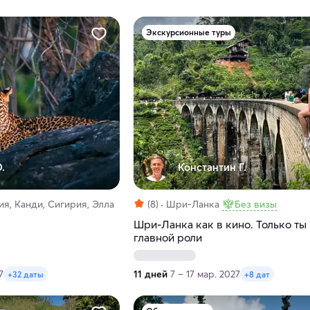
Экскурсионные туры
.
Константин Г.
я, Канди, Сигирия, Элла
(8)
Шри-Ланка
Без визы
Шри-Ланка как в кино. Только ты
главной роли
7
11 дней
7 – 17 мар. 2027
+32 даты
+8 дат