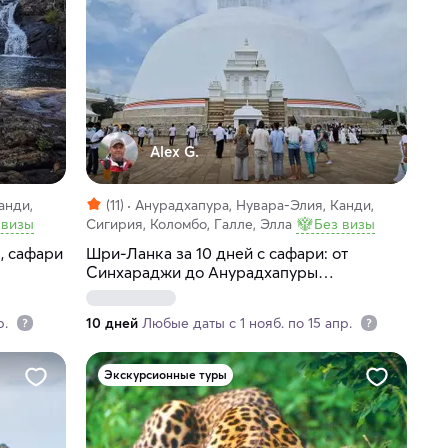
Alex G.
анди,
(11)
Анурадхапура, Нувара-Элия, Канди,
 визы
Сигирия, Коломбо, Галле, Элла
Без визы
, сафари
Шри-Ланка за 10 дней с сафари: от
Синхараджи до Анурадхапуры
(индивидуально)
р.
10 дней
Любые даты с 1 нояб. по 15 апр.
Экскурсионные туры