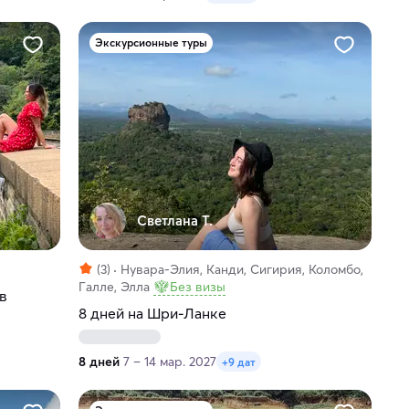
Экскурсионные туры
Светлана Т.
(3)
Нувара-Элия, Канди, Сигирия, Коломбо,
Галле, Элла
Без визы
 в
8 дней на Шри-Ланке
8 дней
7 – 14 мар. 2027
+9 дат