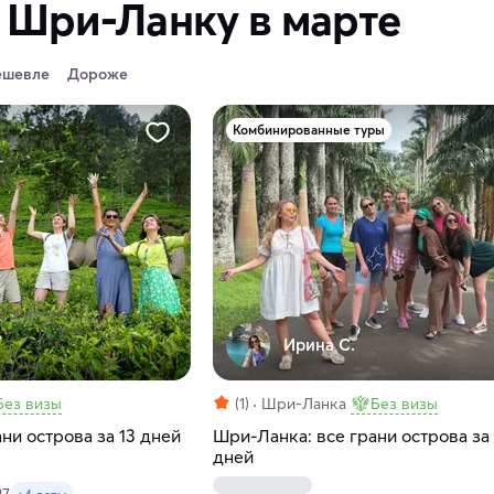
 Шри-Ланку в марте
ешевле
Дороже
Комбинированные туры
Ирина С.
Без визы
(1)
Шри-Ланка
Без визы
ни острова за 13 дней
Шри-Ланка: все грани острова за
дней