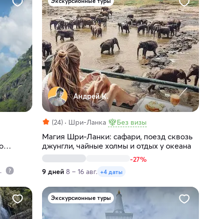
Экскурсионные туры
Андрей К.
(24)
Шри-Ланка
Без визы
Магия Шри-Ланки: сафари, поезд сквозь
о
джунгли, чайные холмы и отдых у океана
-27%
р.
9 дней
8 – 16 авг.
+4 даты
Экскурсионные туры