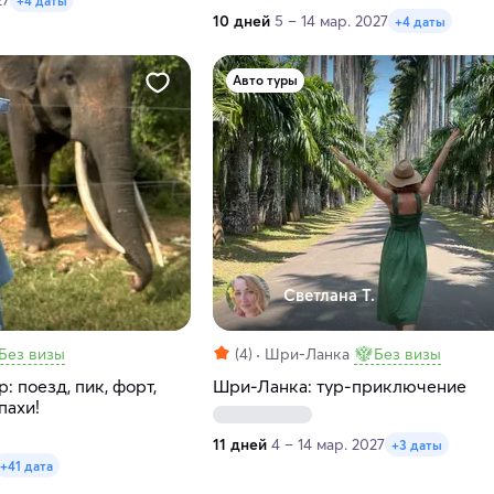
27
+4 даты
10 дней
5 – 14 мар. 2027
+4 даты
Авто туры
Светлана Т.
Без визы
(4)
Шри-Ланка
Без визы
: поезд, пик, форт,
Шри-Ланка: тур-приключение
пахи!
11 дней
4 – 14 мар. 2027
+3 даты
+41 дата