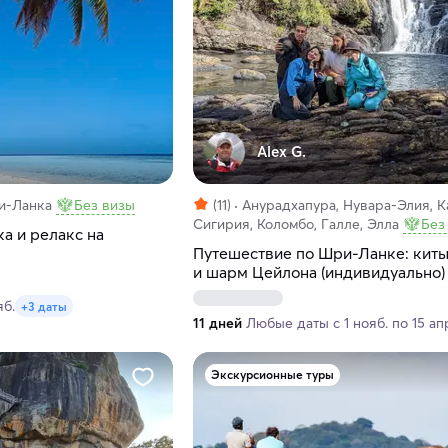
Alex G.
и-Ланка
Без визы
(11)
Анурадхапура, Нувара-Элия, К
Сигирия, Коломбо, Галле, Элла
Без
а и релакс на
Путешествие по Шри-Ланке: киты
и шарм Цейлона (индивидуально)
яб.
+3 даты
11 дней
Любые даты с 1 нояб. по 15 ап
Экскурсионные туры