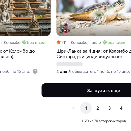
Alex G.
я, Коломбо
Без визы
(11)
Коломбо, Галле
Без визы
: от Коломбо до
Шри-Ланка за 4 дня: от Коломбо 
ально)
Синхараджи (индивидуально)
нояб. по 15 апр.
4 дня
Любые даты с 1 нояб. по 15 апр.
Загрузить еще
1
2
3
4
1–20 из 70 авторских туров