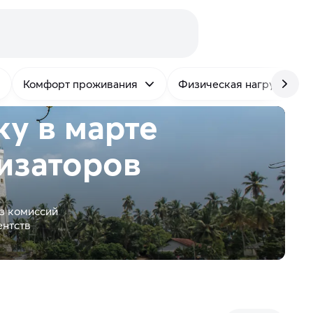
Комфорт проживания
Физическая нагрузка
у в марте
изаторов
з комиссий
ентств