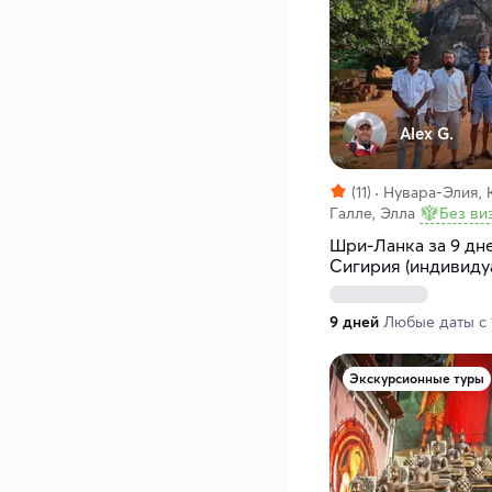
Alex G.
(11)
Нувара-Элия, 
Галле, Элла
Без ви
Шри-Ланка за 9 дне
Сигирия (индивиду
9 дней
Любые даты с 1
Экскурсионные туры