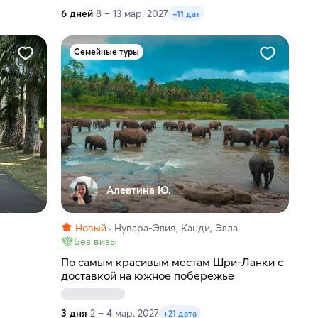
6 дней
8 – 13 мар. 2027
+11 дат
Семейные туры
Алевтина Ю.
Новый
Нувара-Элия, Канди, Элла
Без визы
По самым красивым местам Шри-Ланки с
доставкой на южное побережье
3 дня
2 – 4 мар. 2027
+21 дата