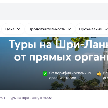
Цена
Продолжительность
Проживание
Туры на Шри-Ланк
от
прямых
орган
От верифицированных
Бе
организаторов
аг
уры
Туры на Шри-Ланку в марте