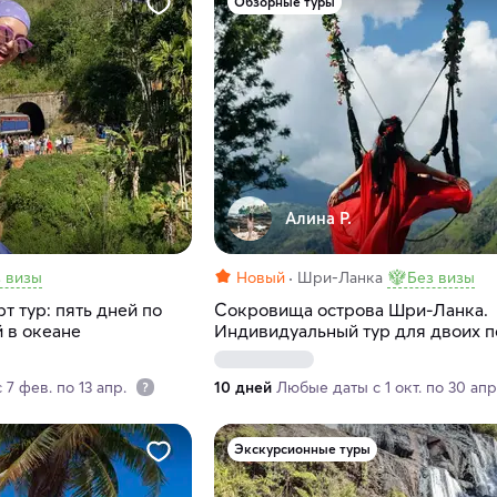
Обзорные туры
Алина Р.
 визы
Новый
Шри-Ланка
Без визы
 тур: пять дней по
Сокровища острова Шри-Ланка.
й в океане
Индивидуальный тур для двоих п
лучшим местам
7 фев. по 13 апр.
10 дней
Любые даты с 1 окт. по 30 ап
Экскурсионные туры