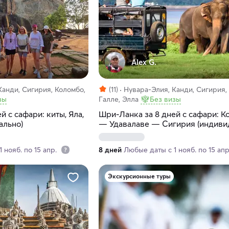
Alex G.
Канди, Сигирия, Коломбо,
(11)
Нувара-Элия, Канди, Сигирия,
зы
Галле, Элла
Без визы
й с сафари: киты, Яла,
Шри-Ланка за 8 дней с сафари: К
ально)
— Удавалаве — Сигирия (индиви
 нояб. по 15 апр.
8 дней
Любые даты с 1 нояб. по 15 ап
Экскурсионные туры