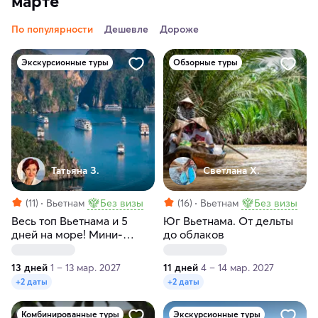
марте
По популярности
Дешевле
Дороже
Экскурсионные туры
Обзорные туры
Татьяна З.
Светлана Х.
(11)
Вьетнам
Без визы
(16)
Вьетнам
Без визы
Весь топ Вьетнама и 5
Юг Вьетнама. От дельты
дней на море! Мини-
до облаков
группа 5 человек
13 дней
1 – 13 мар. 2027
11 дней
4 – 14 мар. 2027
+2 даты
+2 даты
Комбинированные туры
Экскурсионные туры