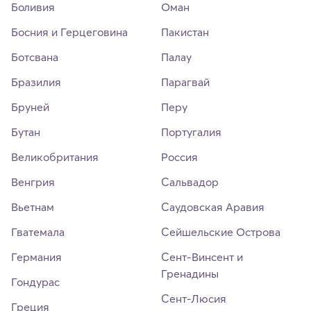
Боливия
Оман
Босния и Герцеговина
Пакистан
Ботсвана
Палау
Бразилия
Парагвай
Бруней
Перу
Бутан
Португалия
Великобритания
Россия
Венгрия
Сальвадор
Вьетнам
Саудовская Аравия
Гватемала
Сейшельские Острова
Германия
Сент-Винсент и
Гренадины
Гондурас
Сент-Люсия
Греция