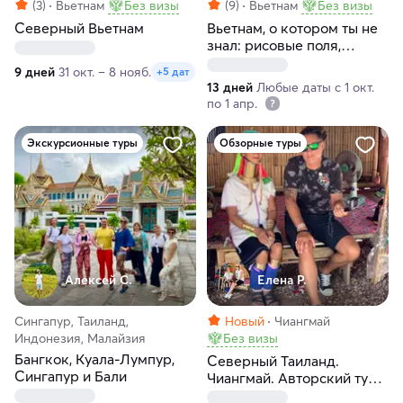
(3)
Вьетнам
Без визы
(9)
Вьетнам
Без визы
Северный Вьетнам
Вьетнам, о котором ты не
знал: рисовые поля,
сквозь джунгли на лодках,
9 дней
31 окт. – 8 нояб.
+5 дат
дизайнерские отели и
13 дней
Любые даты с 1 окт.
простые радости
по 1 апр.
Экскурсионные туры
Обзорные туры
Алексей С.
Елена Р.
Сингапур, Таиланд,
Новый
Чиангмай
Индонезия, Малайзия
Без визы
Бангкок, Куала-Лумпур,
Северный Таиланд.
Сингапур и Бали
Чиангмай. Авторский тур-
экспедиция по пяти