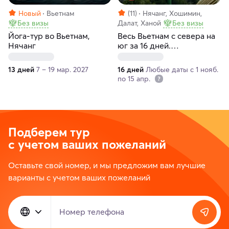
Новый
Вьетнам
(11)
Нячанг, Хошимин,
Без визы
Далат, Ханой
Без визы
Йога-тур во Вьетнам,
Весь Вьетнам с севера на
Нячанг
юг за 16 дней.
Индивидуальный тур
13 дней
7 – 19 мар. 2027
16 дней
Любые даты с 1 нояб.
по 15 апр.
Подберем тур
с учетом ваших пожеланий
Оставьте свой номер, и мы предложим вам лучшие
варианты с учетом ваших пожеланий
Номер телефона