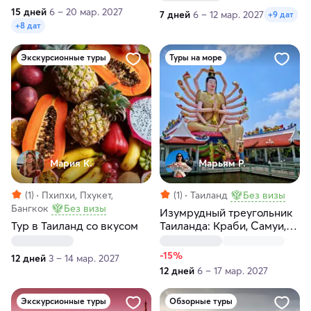
северным городам
15 дней
6 – 20 мар. 2027
7 дней
6 – 12 мар. 2027
+9 дат
+8 дат
Экскурсионные туры
Туры на море
Мария К.
Марьям Р.
(1)
Пхипхи, Пхукет,
(1)
Таиланд
Без визы
Бангкок
Без визы
Изумрудный треугольник
Тур в Таиланд со вкусом
Таиланда: Краби, Самуи,
Чео Лан
-15%
12 дней
3 – 14 мар. 2027
12 дней
6 – 17 мар. 2027
Экскурсионные туры
Обзорные туры