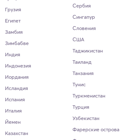
Сербия
Грузия
Сингапур
Египет
Словения
Замбия
США
Зимбабве
Таджикистан
Индия
Таиланд
Индонезия
Танзания
Иордания
Тунис
Исландия
Туркменистан
Испания
Турция
Италия
Узбекистан
Йемен
Фарерские острова
Казахстан