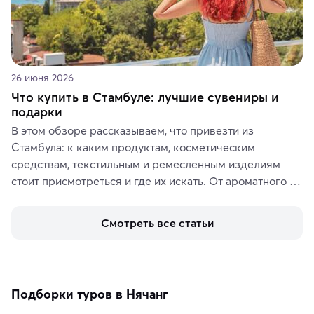
26 июня 2026
Что купить в Стамбуле: лучшие сувениры и
подарки
В этом обзоре рассказываем, что привезти из 
Стамбула: к каким продуктам, косметическим 
средствам, текстильным и ремесленным изделиям 
стоит присмотреться и где их искать. От ароматного 
кофе, специй и сладостей до мозаичных ламп, 
керамики и изделий из кожи на турецких рынках и в 
Смотреть все статьи
аутентичных лавках — в подарок близким или себе на 
память о путешествии.
Подборки туров в Нячанг