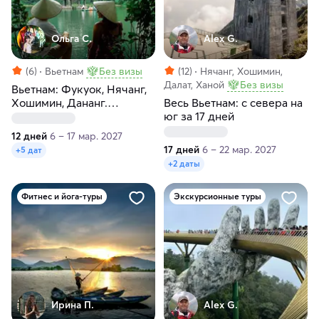
Ольга С.
Alex G.
(6)
Вьетнам
Без визы
(12)
Нячанг, Хошимин,
Далат, Ханой
Без визы
Вьетнам: Фукуок, Нячанг,
Хошимин, Дананг.
Весь Вьетнам: с севера на
Морские премиум-
юг за 17 дней
прогулки! 12 дней
12 дней
6 – 17 мар. 2027
17 дней
6 – 22 мар. 2027
+5 дат
+2 даты
Фитнес и йога-туры
Экскурсионные туры
Ирина П.
Alex G.