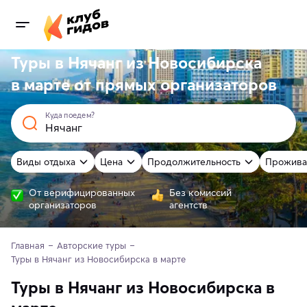
Туры в Нячанг из Новосибирска
в марте от
прямых
организаторов
Куда поедем?
Виды отдыха
Цена
Продолжительность
Прожива
От верифицированных
Без комиссий
организаторов
агентств
Главная
Авторские туры
Туры в Нячанг из Новосибирска в марте
Туры в Нячанг из Новосибирска в