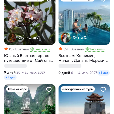
Станислав Л.
Ольга С.
(1)
Вьетнам
Без визы
(6)
Вьетнам
Без визы
Южный Вьетнам: яркое
Вьетнам: Хошимин,
путешествие от Сайгона
Нячанг, Дананг. Морские
до Муйне
премиум-прогулки
9 дней
20 – 28 мар. 2027
9 дней
6 – 14 мар. 2027
+5 дат
+5 дат
Туры на море
Экскурсионные туры