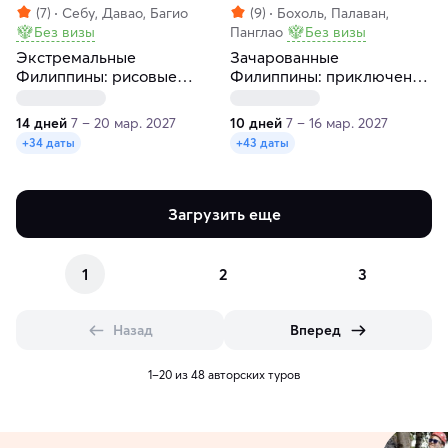
(7)
Себу, Давао, Багио
(9)
Бохоль, Палаван,
Без визы
Панглао
Без визы
Экстремальные
Зачарованные
Филиппины: рисовые
Филиппины: приключения
террасы и покорение
за 10 дней
горы Апо
14 дней
7 – 20 мар. 2027
10 дней
7 – 16 мар. 2027
+34 даты
+43 даты
Загрузить еще
1
2
3
Назад
Вперед
1–20 из 48 авторских туров