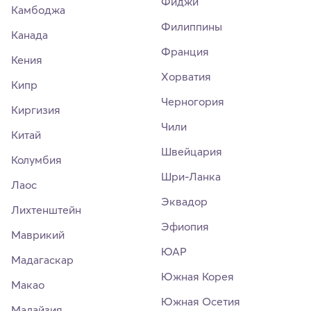
Фиджи
Камбоджа
Филиппины
Канада
Франция
Кения
Хорватия
Кипр
Черногория
Киргизия
Чили
Китай
Швейцария
Колумбия
Шри-Ланка
Лаос
Эквадор
Лихтенштейн
Эфиопия
Маврикий
ЮАР
Мадагаскар
Южная Корея
Макао
Южная Осетия
Малайзия