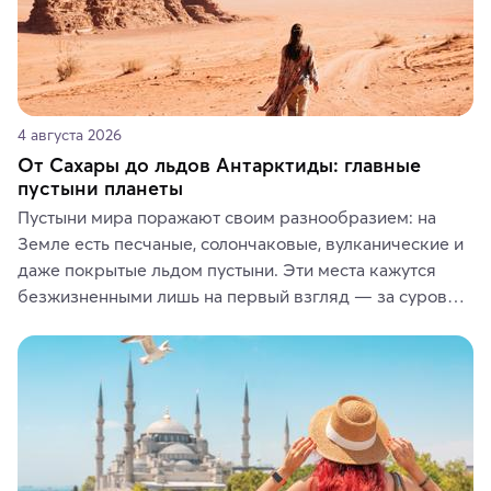
4 августа 2026
От Сахары до льдов Антарктиды: главные
пустыни планеты
Пустыни мира поражают своим разнообразием: на 
Земле есть песчаные, солончаковые, вулканические и 
даже покрытые льдом пустыни. Эти места кажутся 
безжизненными лишь на первый взгляд — за суровой 
красотой скрываются древние культуры, редкие 
животные и маршруты, которые дарят одни из самых 
ярких впечатлений от путешествий.