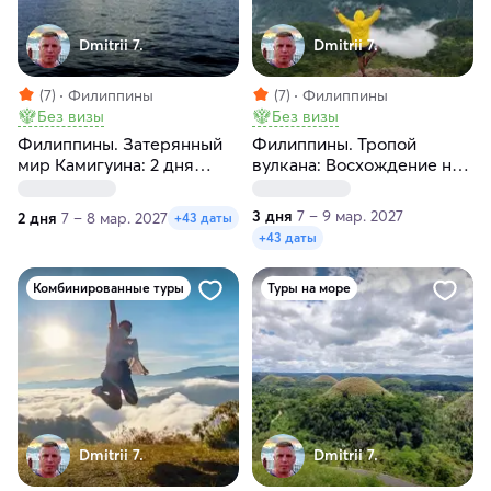
Dmitrii 7.
Dmitrii 7.
(7)
Филиппины
(7)
Филиппины
Без визы
Без визы
Филиппины. Затерянный
Филиппины. Тропой
мир Камигуина: 2 дня
вулкана: Восхождение на
гармонии
Апо
3 дня
7 – 9 мар. 2027
2 дня
7 – 8 мар. 2027
+43 даты
+43 даты
Комбинированные туры
Туры на море
Dmitrii 7.
Dmitrii 7.