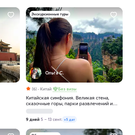
Экскурсионные туры
Ольга С.
(6)
Китай
Без визы
Китайская симфония. Великая стена,
сказочные горы, парки развлечений и
мегаполисы
9 дней
5 – 13 сент.
+5 дат