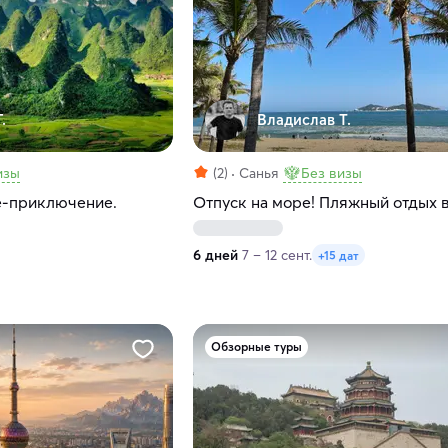
.
Владислав Т.
изы
(2)
Санья
Без визы
е-приключение.
Отпуск на море! Пляжный отдых в
6 дней
7 – 12 сент.
+15 дат
Обзорные туры