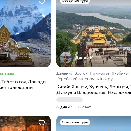
Обзорные туры
Денис М.
ез визы
Дальний Восток, Приморье, Яньбянь-
Корейский автономный округ
 Тибет в год Лошади,
Китай: Яньцзи, Хунчунь, Лоньцзи, 
вен тринадцати
Дунхуа и Владивосток. Наслажда
настоящей Азией!
8 дней
6 – 13 сент.
Обзорные туры