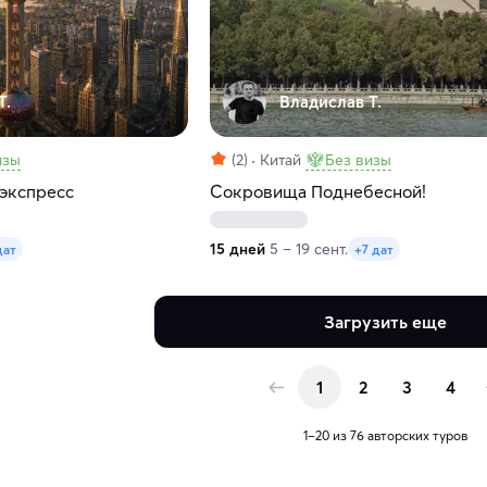
Т.
Владислав Т.
изы
(2)
Китай
Без визы
 экспресс
Сокровища Поднебесной!
15 дней
5 – 19 сент.
дат
+7 дат
Загрузить еще
1
2
3
4
1–20 из 76 авторских туров