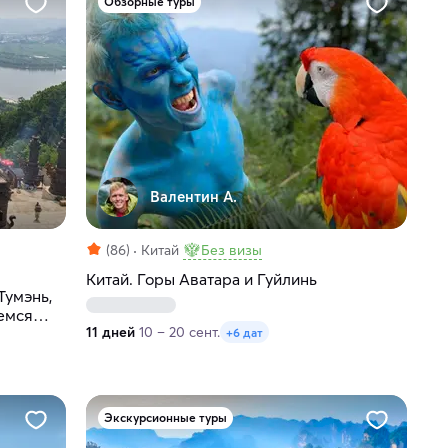
Обзорные туры
Валентин А.
(86)
Китай
Без визы
Китай. Горы Аватара и Гуйлинь
Тумэнь,
емся
11 дней
10 – 20 сент.
+6 дат
Экскурсионные туры