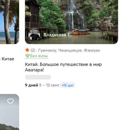
Владислав Т.
(2)
Гуанчжоу, Чжанцзяцзе, Фэнхуан
Без визы
 Китае
Китай. Большое путешествие в мир
Аватара!
9 дней
5 – 13 сент.
+10 дат