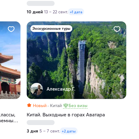
10 дней
13 – 22 сент.
+1 дата
Экскурсионные туры
Александр Г.
Новый
Китай
Без визы
лассы,
Китай. Выходные в горах Аватара
земные
3 дня
5 – 7 сент.
+2 даты