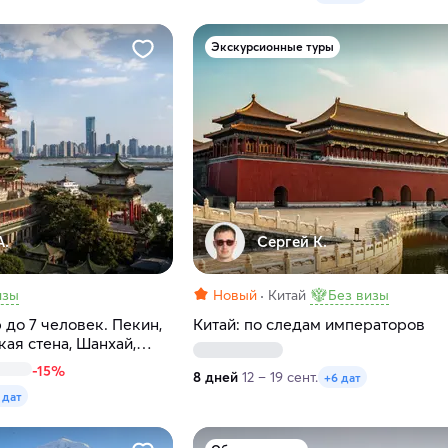
Экскурсионные туры
А.
Сергей К.
изы
Новый
Китай
Без визы
 до 7 человек. Пекин,
Китай: по следам императоров
кая стена, Шанхай,
я
-15%
8 дней
12 – 19 сент.
+6 дат
 дат