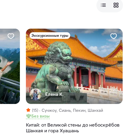
Экскурсионные туры
Елена К.
(15)
Сучжоу, Сиань, Пекин, Шанхай
Без визы
Китай: от Великой стены до небоскрёбов
Шанхая и гора Хуашань