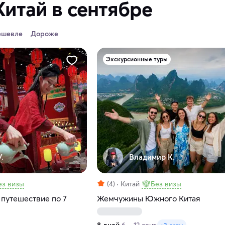
Китай в сентябре
ешевле
Дороже
Экскурсионные туры
.
Владимир К.
ез визы
(4)
Китай
Без визы
 путешествие по 7
Жемчужины Южного Китая