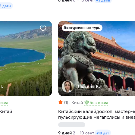
8 дней
6 – 13 сент.
+3 даты
3 даты
Экскурсионные туры
Л.
Люсинэ К.
визы
(1)
Китай
Без визы
Китай
Китайский калейдоскоп: мастер-к
пульсирующие мегаполисы и вне
пейзажи
9 дней
2 – 10 сент.
+10 дат