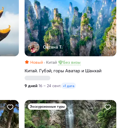
Оксана Т.
Новый
Китай
Без визы
Китай. Губэй, горы Аватар и Шанхай
9 дней
16 – 24 сент.
+1 дата
Экскурсионные туры