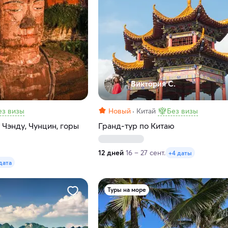
Виктория С.
ез визы
Новый
Китай
Без визы
Чэнду, Чунцин, горы
Гранд-тур по Китаю
12 дней
16 – 27 сент.
+4 даты
 дата
Туры на море