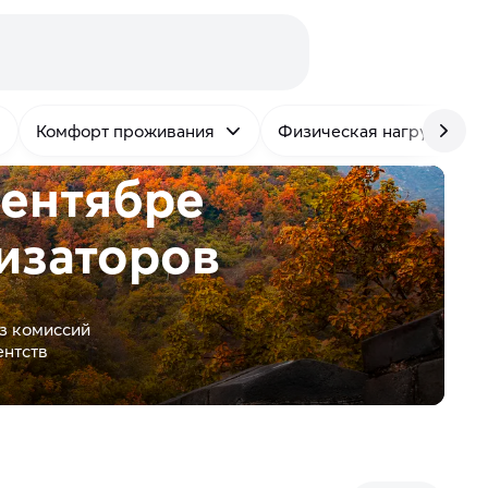
Комфорт проживания
Физическая нагрузка
сентябре
изаторов
з комиссий
ентств