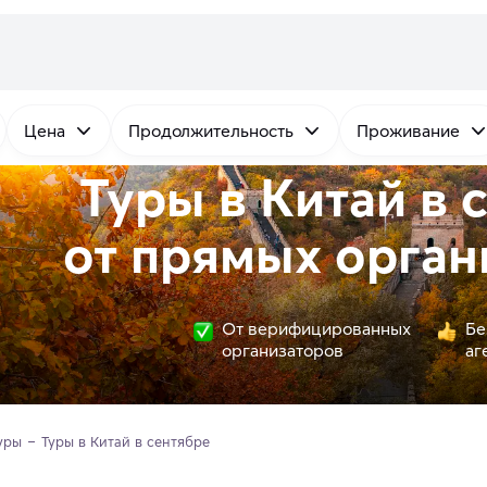
Цена
Продолжительность
Проживание
Туры в Китай в 
от
прямых
орган
От верифицированных
Бе
организаторов
аг
уры
Туры в Китай в сентябре