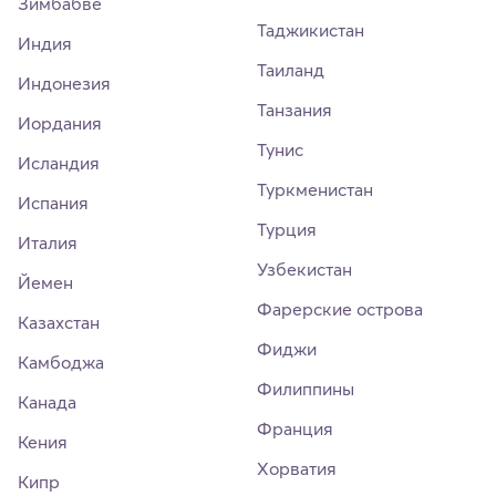
Зимбабве
Таджикистан
Индия
Таиланд
Индонезия
Танзания
Иордания
Тунис
Исландия
Туркменистан
Испания
Турция
Италия
Узбекистан
Йемен
Фарерские острова
Казахстан
Фиджи
Камбоджа
Филиппины
Канада
Франция
Кения
Хорватия
Кипр