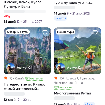
Шанхай, Ханой, Куала-
тур в лучшие уголки
Лумпур и Бали
страны
14 дней
9 – 21 апр. 2027
-9%
+2 даты
14 дней
12 – 25 янв. 2027
Обзорные туры
Пешие туры
Артур К.
Артур К.
(9)
Китай
Без визы
(10)
Шанхай, Гуанчжоу,
Чжанцзяцзе, Яншо
Путешествие по Китаю:
Без визы
самый интересный
туристический маршрут
Многогранный Китай
12 дней
19 – 30 авг.
12 дней
19 – 30 авг.
+5 дат