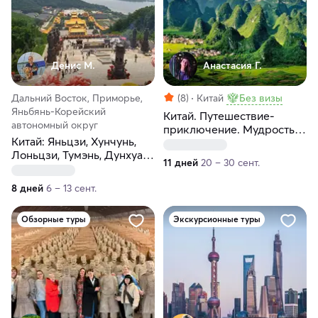
Денис М.
Анастасия Г.
Дальний Восток, Приморье,
(8)
Китай
Без визы
Яньбянь-Корейский
Китай. Путешествие-
автономный округ
приключение. Мудрость
Китай: Яньцзи, Хунчунь,
веков
Лоньцзи, Тумэнь, Дунхуа и
11 дней
20 – 30 сент.
Владивосток.
Наслаждаемся настоящей
8 дней
6 – 13 сент.
Азией!
Обзорные туры
Экскурсионные туры