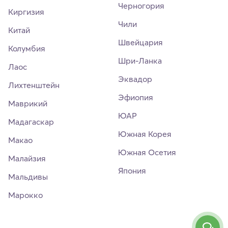
Черногория
Киргизия
Чили
Китай
Швейцария
Колумбия
Шри-Ланка
Лаос
Эквадор
Лихтенштейн
Эфиопия
Маврикий
ЮАР
Мадагаскар
Южная Корея
Макао
Южная Осетия
Малайзия
Япония
Мальдивы
Марокко