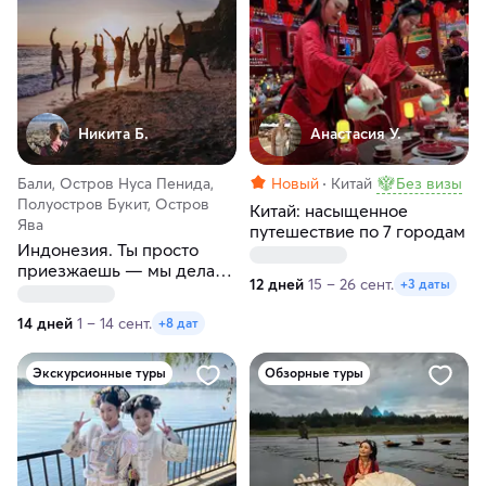
Никита Б.
Анастасия У.
Бали, Остров Нуса Пенида,
Новый
Китай
Без визы
Полуостров Букит, Остров
Китай: насыщенное
Ява
путешествие по 7 городам
Индонезия. Ты просто
приезжаешь — мы делаем
12 дней
15 – 26 сент.
+3 даты
магию!
14 дней
1 – 14 сент.
+8 дат
Экскурсионные туры
Обзорные туры