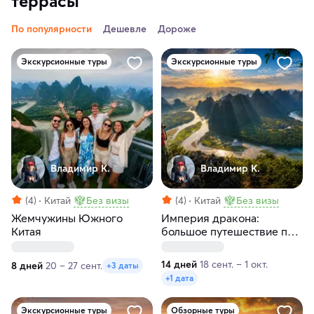
террасы
По популярности
Дешевле
Дороже
Экскурсионные туры
Экскурсионные туры
Владимир К.
Владимир К.
(4)
Китай
Без визы
(4)
Китай
Без визы
Жемчужины Южного
Империя дракона:
Китая
большое путешествие по
лучшим местам Китая
14 дней
18 сент. – 1 окт.
8 дней
20 – 27 сент.
+3 даты
+1 дата
Экскурсионные туры
Обзорные туры