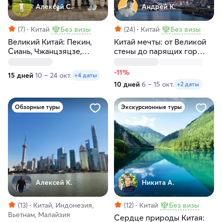
Алексей С.
Андрей К.
(7)
Китай
Без визы
(24)
Китай
Без визы
Великий Китай: Пекин,
Китай мечты: от Великой
Сиань, Чжанцзяцзе,
стены до парящих гор
Фэнхуан, Гуйлинь, Яншо,
Аватара
Хайнань
-11%
15 дней
10 – 24 окт.
+4 даты
10 дней
6 – 15 окт.
+2 даты
Обзорные туры
Экскурсионные туры
Алексей К.
Никита А.
(13)
Китай, Индонезия,
(12)
Китай
Без визы
Вьетнам, Малайзия
Сердце природы Китая: