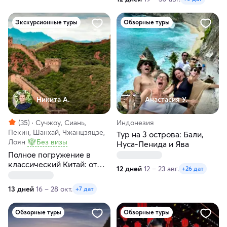
Экскурсионные туры
Обзорные туры
Никита А.
Анастасия У.
(35)
Сучжоу, Сиань,
Индонезия
Пекин, Шанхай, Чжанцзяцзе,
Тур на 3 острова: Бали,
Лоян
Без визы
Нуса-Пенида и Ява
Полное погружение в
классический Китай: от
12 дней
12 – 23 авг.
+26 дат
Пекина до Шанхая
13 дней
16 – 28 окт.
+7 дат
Обзорные туры
Обзорные туры