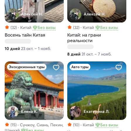
Алексей Н.
Алексей Н.
(32)
Китай
Без визы
(32)
Китай
Без визы
Восемь тайн Китая
Китай: на грани
реальности
10 дней
23 окт. – 1 нояб.
8 дней
31 окт. – 7 нояб.
Экскурсионные туры
Авто туры
Елена К.
Екатерина Л.
(15)
Сучжоу, Сиань, Пекин,
(10)
Китай
Без визы
Шанхай
Без визы