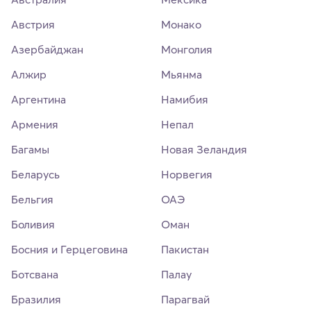
Австрия
Монако
Азербайджан
Монголия
Алжир
Мьянма
Аргентина
Намибия
Армения
Непал
Багамы
Новая Зеландия
Беларусь
Норвегия
Бельгия
ОАЭ
Боливия
Оман
Босния и Герцеговина
Пакистан
Ботсвана
Палау
Бразилия
Парагвай