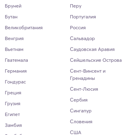
Бруней
Перу
Бутан
Португалия
Великобритания
Россия
Венгрия
Сальвадор
Вьетнам
Саудовская Аравия
Гватемала
Сейшельские Острова
Германия
Сент-Винсент и
Гренадины
Гондурас
Сент-Люсия
Греция
Сербия
Грузия
Сингапур
Египет
Словения
Замбия
США