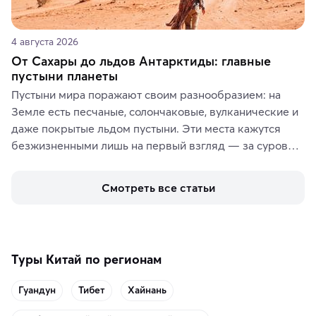
4 августа 2026
От Сахары до льдов Антарктиды: главные
пустыни планеты
Пустыни мира поражают своим разнообразием: на 
Земле есть песчаные, солончаковые, вулканические и 
даже покрытые льдом пустыни. Эти места кажутся 
безжизненными лишь на первый взгляд — за суровой 
красотой скрываются древние культуры, редкие 
животные и маршруты, которые дарят одни из самых 
Смотреть все статьи
ярких впечатлений от путешествий.
Туры Китай по регионам
Гуандун
Тибет
Хайнань