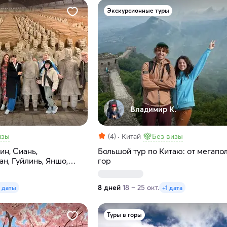
Экскурсионные туры
Владимир К.
изы
(4)
Китай
Без визы
ин, Сиань,
Большой тур по Китаю: от мегапо
н, Гуйлинь, Яншо,
гор
8 дней
18 – 25 окт.
 даты
+1 дата
Туры в горы