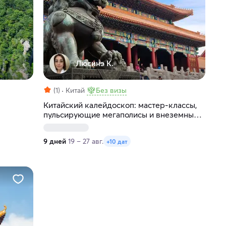
Люсинэ К.
(1)
Китай
Без визы
Китайский калейдоскоп: мастер-классы,
пульсирующие мегаполисы и внеземные
пейзажи
9 дней
19 – 27 авг.
+10 дат