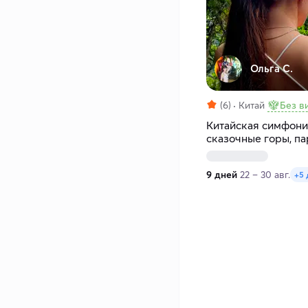
Ольга С.
(6)
Китай
Без в
Китайская симфония
сказочные горы, п
мегаполисы
9 дней
22 – 30 авг.
+5 