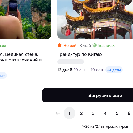
Виктория С.
изы
Новый
Китай
Без визы
. Великая стена,
Гранд-тур по Китаю
арки развлечений и
12 дней
30 авг. – 10 сент.
+4 даты
дат
Загрузить еще
1
2
3
4
5
6
1–20 из 127 авторских туров