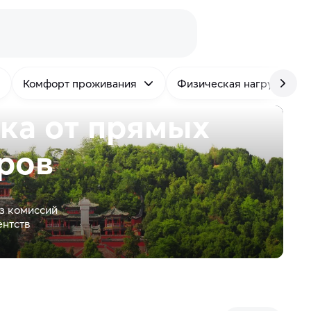
Комфорт проживания
Физическая нагрузка
ска от
прямых
ров
з комиссий
ентств