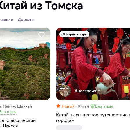
Китай из Томска
ешевле
Дороже
Обзорные туры
Анастасия У.
, Пекин, Шанхай,
Новый
Китай
Без визы
Без визы
Китай: насыщенное путешествие 
 в классический
городам
о Шанхая