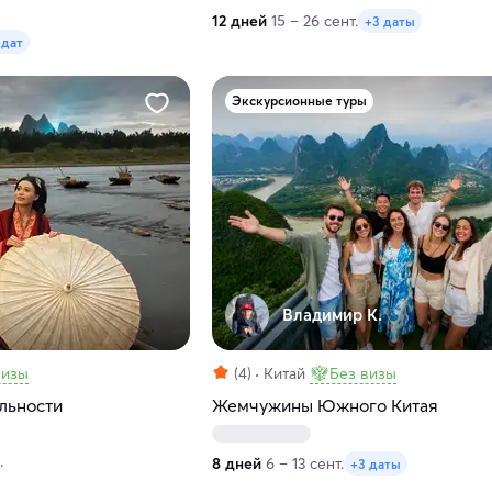
12 дней
15 – 26 сент.
+3 даты
 дат
Экскурсионные туры
Владимир К.
визы
(4)
Китай
Без визы
альности
Жемчужины Южного Китая
.
8 дней
6 – 13 сент.
+3 даты