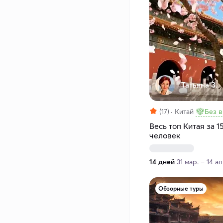
Татьяна З.
(17)
Китай
Без 
Весь топ Китая за 1
человек
14 дней
31 мар. – 14 а
Обзорные туры