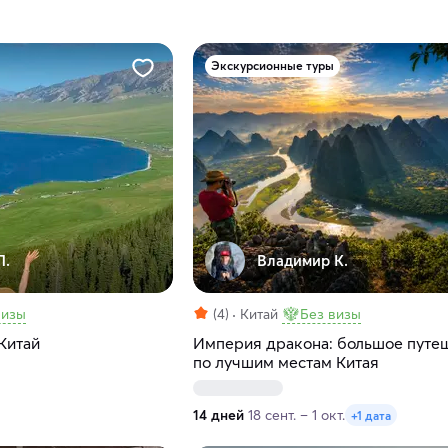
Экскурсионные туры
Л.
Владимир К.
визы
(4)
Китай
Без визы
Китай
Империя дракона: большое путе
по лучшим местам Китая
14 дней
18 сент. – 1 окт.
+1 дата