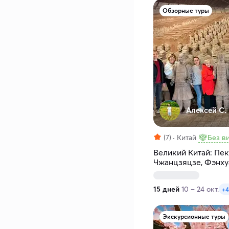
Обзорные туры
Алексей С.
(7)
Китай
Без в
Великий Китай: Пек
Чжанцзяцзе, Фэнхуа
Хайнань
15 дней
10 – 24 окт.
+4
Экскурсионные туры