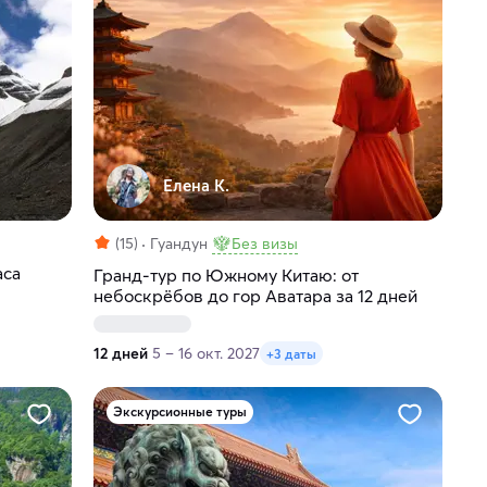
Елена К.
(15)
Гуандун
Без визы
аса
Гранд-тур по Южному Китаю: от
небоскрёбов до гор Аватара за 12 дней
12 дней
5 – 16 окт. 2027
+3 даты
Экскурсионные туры