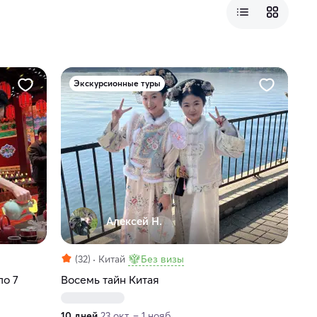
Экскурсионные туры
Алексей Н.
(32)
Китай
Без визы
по 7
Восемь тайн Китая
10 дней
23 окт. – 1 нояб.