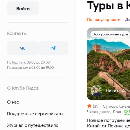
Туры в 
Войти
По популярности
Д
Контакты
Экскурсионные туры
По будням с 08:00 до 20:00
По выходным с 08:00 до 19:00
О Клубе Гидов
Никита А.
О нас
(35)
Сучжоу, Сиань
Чжанцзяцзе, Лоян
Подарочные сертификаты
Полное погружение
Журнал о путешествиях
Китай: от Пекина д