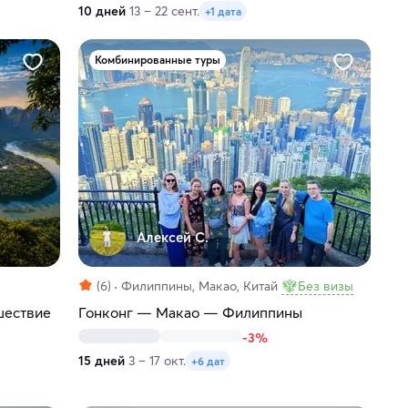
10 дней
13 – 22 сент.
+1 дата
Комбинированные туры
Алексей С.
(6)
Филиппины, Макао, Китай
Без визы
шествие
Гонконг — Макао — Филиппины
-3%
15 дней
3 – 17 окт.
+6 дат