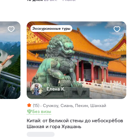
Экскурсионные туры
Елена К.
(15)
Сучжоу, Сиань, Пекин, Шанхай
Без визы
Китай: от Великой стены до небоскрёбов
Шанхая и гора Хуашань