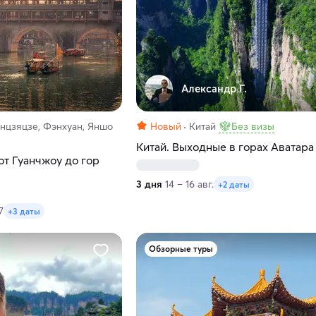
Александр Г.
нцзяцзе, Фэнхуан, Яншо
Новый
Китай
Без визы
Китай. Выходные в горах Аватара
 от Гуанчжоу до гор
3 дня
14 – 16 авг.
+2 даты
7
+3 даты
Обзорные туры