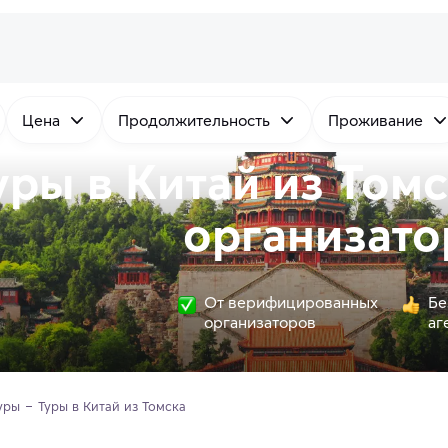
Цена
Продолжительность
Проживание
уры в Китай из Том
организато
От верифицированных
Бе
организаторов
аг
уры
Туры в Китай из Томска