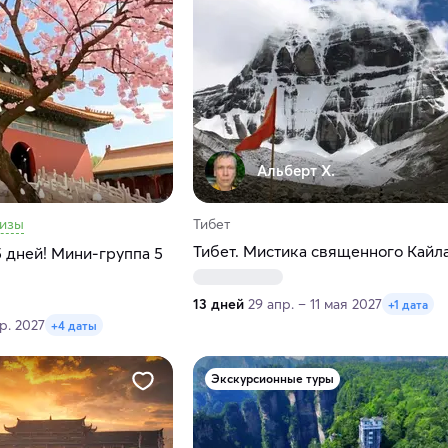
Альберт Х.
визы
Тибет
Тибет. Мистика священного Кайл
5 дней! Мини-группа 5
13 дней
29 апр. – 11 мая 2027
+1 дата
пр. 2027
+4 даты
Экскурсионные туры