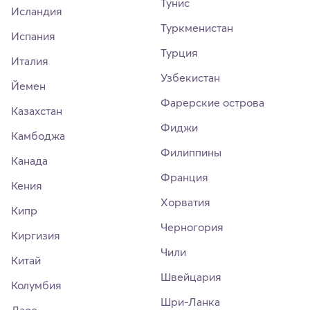
Тунис
Исландия
Туркменистан
Испания
Турция
Италия
Узбекистан
Йемен
Фарерские острова
Казахстан
Фиджи
Камбоджа
Филиппины
Канада
Франция
Кения
Хорватия
Кипр
Черногория
Киргизия
Чили
Китай
Швейцария
Колумбия
Шри-Ланка