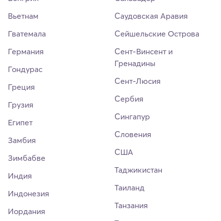
Вьетнам
Саудовская Аравия
Гватемала
Сейшельские Острова
Германия
Сент-Винсент и
Гренадины
Гондурас
Сент-Люсия
Греция
Сербия
Грузия
Сингапур
Египет
Словения
Замбия
США
Зимбабве
Таджикистан
Индия
Таиланд
Индонезия
Танзания
Иордания