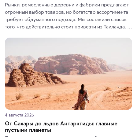
Рынки, ремесленные деревни и фабрики предлагают 
огромный выбор товаров, но богатство ассортимента 
требует обдуманного подхода. Мы составили список 
того, что действительно стоит привезти из Таиланда. 
Вы можете выбрать сладости, фрукты, косметические 
средства, одежду, украшения, предметы интерьера 
или сувениры, а мы расскажем, чем они интересны и 
где их купить.
4 августа 2026
От Сахары до льдов Антарктиды: главные
пустыни планеты