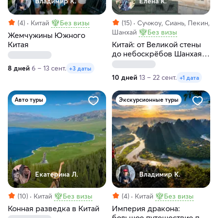
Владимир К.
Елена К.
(4)
Китай
Без визы
(15)
Сучжоу, Сиань, Пекин,
Шанхай
Без визы
Жемчужины Южного
Китая
Китай: от Великой стены
до небоскрёбов Шанхая и
гора Хуашань
8 дней
6 – 13 сент.
+3 даты
10 дней
13 – 22 сент.
+1 дата
Авто туры
Экскурсионные туры
Екатерина Л.
Владимир К.
(10)
Китай
Без визы
(4)
Китай
Без визы
Конная разведка в Китай
Империя дракона:
большое путешествие по