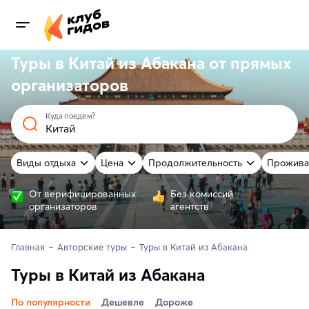
Туры в Китай из Абакана от
прямых
организаторов
Куда поедем?
Виды отдыха
Цена
Продолжительность
Прожива
От верифицированных
Без комиссий
организаторов
агентств
Главная
Авторские туры
Туры в Китай из Абакана
Туры в Китай из Абакана
По популярности
Дешевле
Дороже