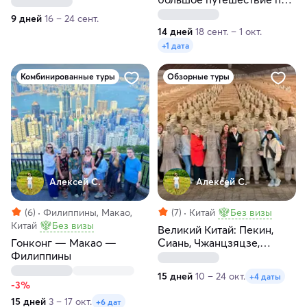
лучшим местам Китая
9 дней
16 – 24 сент.
14 дней
18 сент. – 1 окт.
+1 дата
Комбинированные туры
Обзорные туры
Алексей С.
Алексей С.
(6)
Филиппины, Макао,
(7)
Китай
Без визы
Китай
Без визы
Великий Китай: Пекин,
Гонконг — Макао —
Сиань, Чжанцзяцзе,
Филиппины
Фэнхуан, Гуйлинь, Яншо,
Хайнань
15 дней
10 – 24 окт.
+4 даты
-3%
15 дней
3 – 17 окт.
+6 дат