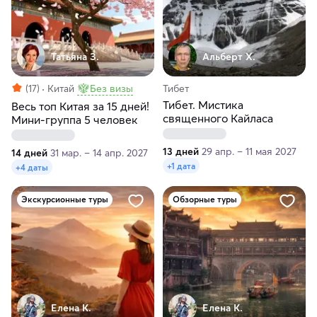
Татьяна З.
Альберт Х.
(17)
Китай
Без визы
Тибет
Тибет. Мистика
Весь топ Китая за 15 дней!
священного Кайласа
Мини-группа 5 человек
13 дней
29 апр. – 11 мая 2027
14 дней
31 мар. – 14 апр. 2027
+1 дата
+4 даты
Экскурсионные туры
Обзорные туры
Елена К.
Елена К.