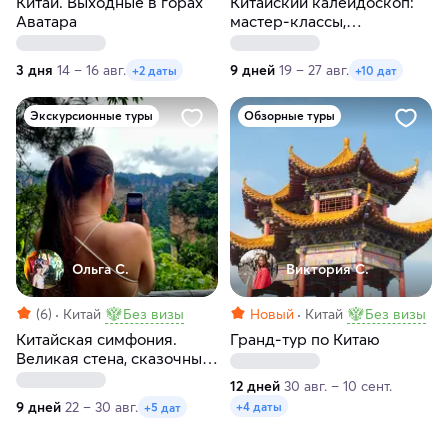
Китай. Выходные в горах
Китайский калейдоскоп:
Аватара
мастер-классы,
пульсирующие
мегаполисы и внеземные
3 дня
14 – 16 авг.
9 дней
19 – 27 авг.
+2 даты
+10 дат
пейзажи
Экскурсионные туры
Обзорные туры
Ольга С.
Виктория С.
(6)
Китай
Без визы
Новый
Китай
Без визы
Китайская симфония.
Гранд-тур по Китаю
Великая стена, сказочные
горы, парки развлечений
12 дней
30 авг. – 10 сент.
и мегаполисы
9 дней
22 – 30 авг.
+4 даты
+5 дат