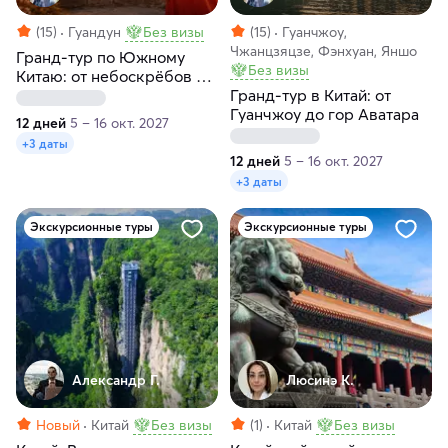
(15)
Гуандун
Без визы
(15)
Гуанчжоу,
Чжанцзяцзе, Фэнхуан, Яншо
Гранд-тур по Южному
Без визы
Китаю: от небоскрёбов до
гор Аватара за 12 дней
Гранд-тур в Китай: от
Гуанчжоу до гор Аватара
12 дней
5 – 16 окт. 2027
+3 даты
12 дней
5 – 16 окт. 2027
+3 даты
Экскурсионные туры
Экскурсионные туры
Александр Г.
Люсинэ К.
Новый
Китай
Без визы
(1)
Китай
Без визы