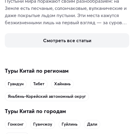
Пустыни мира поражают своим разнообразием: на 
Земле есть песчаные, солончаковые, вулканические и 
даже покрытые льдом пустыни. Эти места кажутся 
безжизненными лишь на первый взгляд — за суровой 
красотой скрываются древние культуры, редкие 
животные и маршруты, которые дарят одни из самых 
Смотреть все статьи
ярких впечатлений от путешествий.
Туры Китай по регионам
Гуандун
Тибет
Хайнань
Яньбянь-Корейский автономный округ
Туры Китай по городам
Гонконг
Гуанчжоу
Гуйлинь
Дали