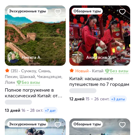
Экскурсионные туры
Обзорные туры
Никита А.
Анастасия У.
(35)
Сучжоу, Сиань,
Новый
Китай
Без визы
Пекин, Шанхай, Чжанцзяцзе,
Китай: насыщенное
Лоян
Без визы
путешествие по 7 городам
Полное погружение в
классический Китай: от
12 дней
15 – 26 сент.
+3 даты
Пекина до Шанхая
13 дней
16 – 28 окт.
+7 дат
Экскурсионные туры
Обзорные туры