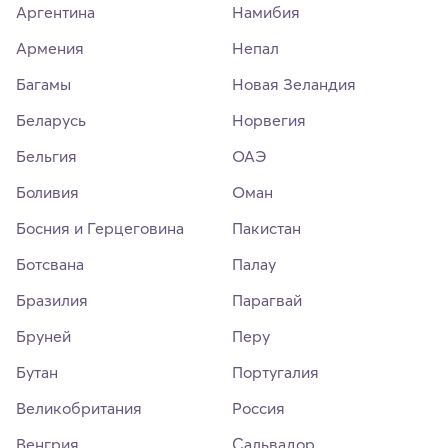
Аргентина
Намибия
Армения
Непал
Багамы
Новая Зеландия
Беларусь
Норвегия
Бельгия
ОАЭ
Боливия
Оман
Босния и Герцеговина
Пакистан
Ботсвана
Палау
Бразилия
Парагвай
Бруней
Перу
Бутан
Португалия
Великобритания
Россия
Венгрия
Сальвадор