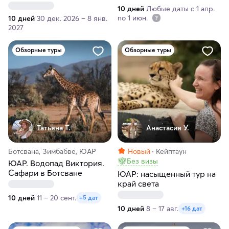
Вертолёты и отели 5 звёзд
10 дней
Любые даты с 1 апр.
по 1 июн.
10 дней
30 дек. 2026 – 8 янв.
2027
Обзорные туры
Обзорные туры
Татьяна Т.
Анастасия У.
Ботсвана, Зимбабве, ЮАР
Новый
Кейптаун
Без визы
ЮАР. Водопад Виктория.
Сафари в Ботсване
ЮАР: насыщенный тур на
край света
10 дней
11 – 20 сент.
+5 дат
10 дней
8 – 17 авг.
+16 дат