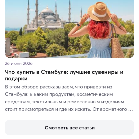
26 июня 2026
Что купить в Стамбуле: лучшие сувениры и
подарки
В этом обзоре рассказываем, что привезти из 
Стамбула: к каким продуктам, косметическим 
средствам, текстильным и ремесленным изделиям 
стоит присмотреться и где их искать. От ароматного 
кофе, специй и сладостей до мозаичных ламп, 
керамики и изделий из кожи на турецких рынках и в 
Смотреть все статьи
аутентичных лавках — в подарок близким или себе на 
память о путешествии.