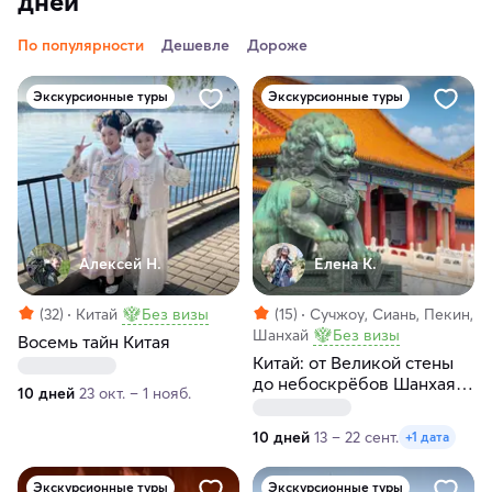
дней
По популярности
Дешевле
Дороже
Экскурсионные туры
Экскурсионные туры
Алексей Н.
Елена К.
(32)
Китай
Без визы
(15)
Сучжоу, Сиань, Пекин,
Шанхай
Без визы
Восемь тайн Китая
Китай: от Великой стены
до небоскрёбов Шанхая и
10 дней
23 окт. – 1 нояб.
гора Хуашань
10 дней
13 – 22 сент.
+1 дата
Экскурсионные туры
Экскурсионные туры