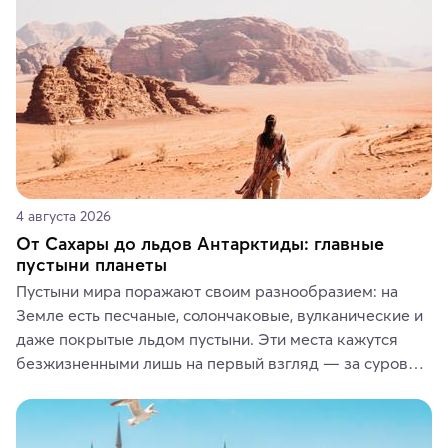
4 августа 2026
От Сахары до льдов Антарктиды: главные
пустыни планеты
Пустыни мира поражают своим разнообразием: на 
Земле есть песчаные, солончаковые, вулканические и 
даже покрытые льдом пустыни. Эти места кажутся 
безжизненными лишь на первый взгляд — за суровой 
красотой скрываются древние культуры, редкие 
животные и маршруты, которые дарят одни из самых 
ярких впечатлений от путешествий.