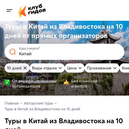
Туры в Китай из Владивостока на 10
дней от
прямых
организаторов
Куда поедем?
10 дней
Виды отдыха
Цена
Проживание
Ком
От верифицированных
Без комиссий
организаторов
агентств
Главная
Авторские туры
Туры в Китай из Владивостока на 10 дней
Туры в Китай из Владивостока на 10