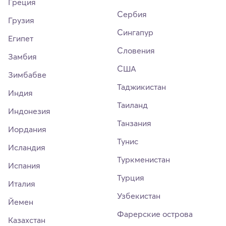
Греция
Сербия
Грузия
Сингапур
Египет
Словения
Замбия
США
Зимбабве
Таджикистан
Индия
Таиланд
Индонезия
Танзания
Иордания
Тунис
Исландия
Туркменистан
Испания
Турция
Италия
Узбекистан
Йемен
Фарерские острова
Казахстан