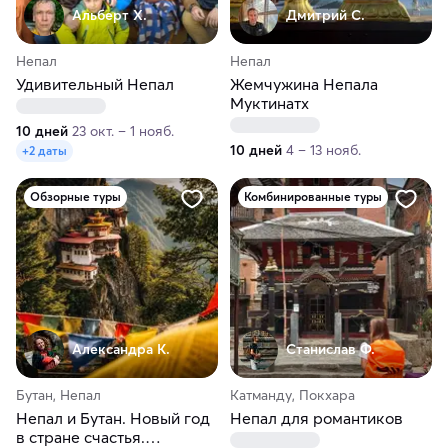
Альберт Х.
Дмитрий С.
Непал
Непал
Удивительный Непал
Жемчужина Непала
Муктинатх
10 дней
23 окт. – 1 нояб.
10 дней
4 – 13 нояб.
+2 даты
Обзорные туры
Комбинированные туры
Александра К.
Станислав Ф.
Бутан, Непал
Катманду, Покхара
Непал и Бутан. Новый год
Непал для романтиков
в стране счастья.