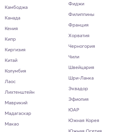
Фиджи
Камбоджа
Филиппины
Канада
Франция
Кения
Хорватия
Кипр
Черногория
Киргизия
Чили
Китай
Швейцария
Колумбия
Шри-Ланка
Лаос
Эквадор
Лихтенштейн
Эфиопия
Маврикий
ЮАР
Мадагаскар
Южная Корея
Макао
Южная Осетия