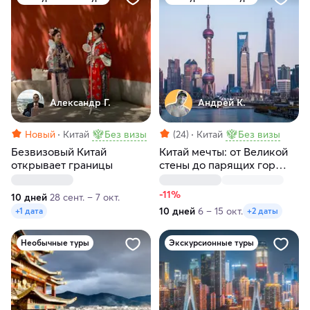
Александр Г.
Андрей К.
Новый
Китай
Без визы
(24)
Китай
Без визы
Безвизовый Китай
Китай мечты: от Великой
открывает границы
стены до парящих гор
Аватара
-11%
10 дней
28 сент. – 7 окт.
10 дней
6 – 15 окт.
+1 дата
+2 даты
Необычные туры
Экскурсионные туры