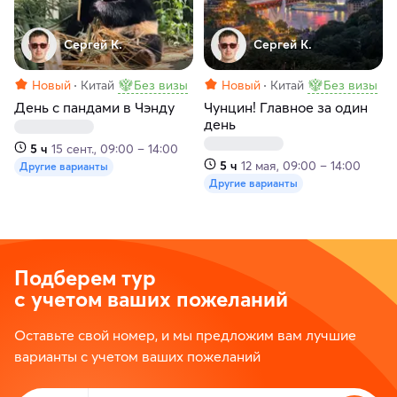
Сергей К.
Сергей К.
Новый
Китай
Без визы
Новый
Китай
Без визы
День с пандами в Чэнду
Чунцин! Главное за один
день
5 ч
15 сент., 09:00 – 14:00
5 ч
12 мая, 09:00 – 14:00
Другие варианты
Другие варианты
Подберем тур
с учетом ваших пожеланий
Оставьте свой номер, и мы предложим вам лучшие
варианты с учетом ваших пожеланий