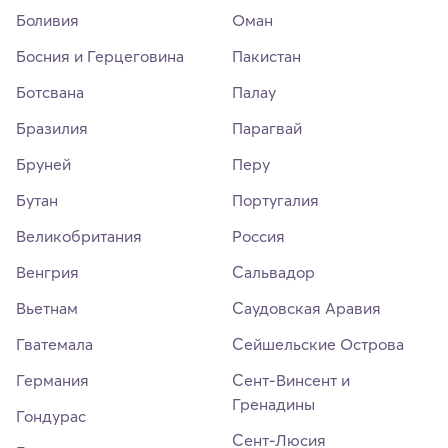
Боливия
Оман
Босния и Герцеговина
Пакистан
Ботсвана
Палау
Бразилия
Парагвай
Бруней
Перу
Бутан
Португалия
Великобритания
Россия
Венгрия
Сальвадор
Вьетнам
Саудовская Аравия
Гватемала
Сейшельские Острова
Германия
Сент-Винсент и
Гренадины
Гондурас
Сент-Люсия