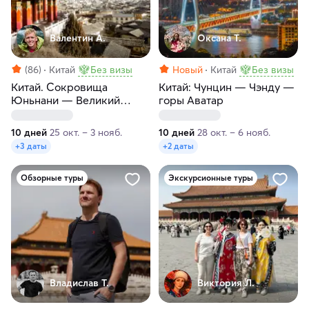
Валентин А.
Оксана Т.
(86)
Китай
Без визы
Новый
Китай
Без визы
Китай. Cокровища
Китай: Чунцин — Чэнду —
Юньнани — Великий
горы Аватар
чайный путь
10 дней
25 окт. – 3 нояб.
10 дней
28 окт. – 6 нояб.
+3 даты
+2 даты
Обзорные туры
Экскурсионные туры
Владислав Т.
Виктория Л.